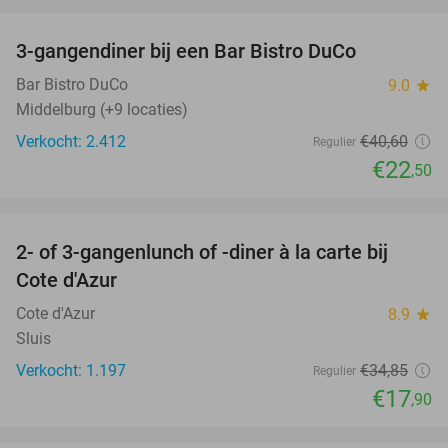
favorite_border
3-gangendiner bij een Bar Bistro DuCo
45%
Bar Bistro DuCo
9.0
star
Middelburg (+9 locaties)
Verkocht: 2.412
€40
,60
Regulier
€22
,50
favorite_border
2- of 3-gangenlunch of -diner à la carte bij
49%
Cote d'Azur
Cote d'Azur
8.9
star
Sluis
Verkocht: 1.197
€34
,85
Regulier
€17
,90
favorite_border