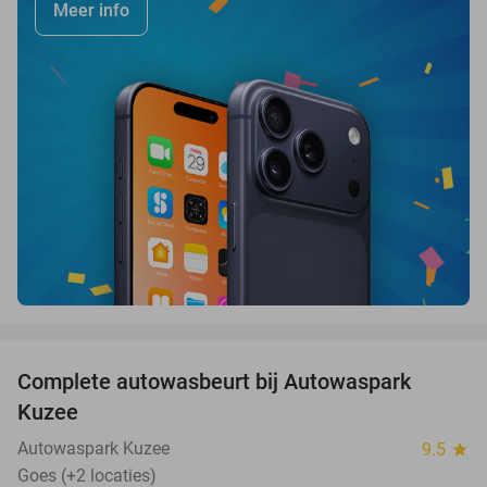
Meer info
favorite_border
Complete autowasbeurt bij Autowaspark
38%
Kuzee
Autowaspark Kuzee
9.5
star
Goes (+2 locaties)