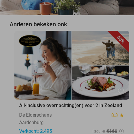
Anderen bekeken ook
40%
favorite_border
All-inclusive overnachting(en) voor 2 in Zeeland
De Elderschans
8.3
star
Aardenburg
Verkocht: 2.495
€166
Regulier