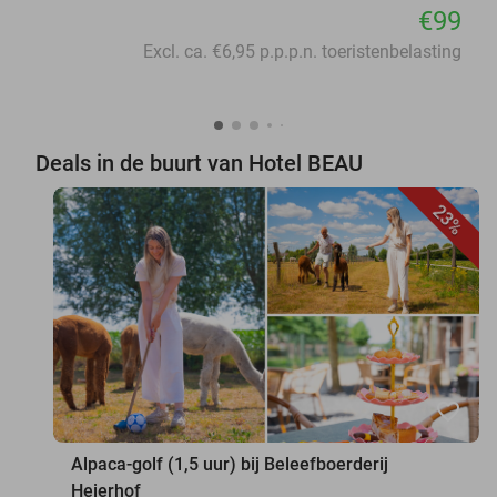
€99
Excl. ca. €6,95 p.p.p.n. toeristenbelasting
Deals in de buurt van Hotel BEAU
23%
favorite_border
Alpaca-golf (1,5 uur) bij Beleefboerderij
Heierhof