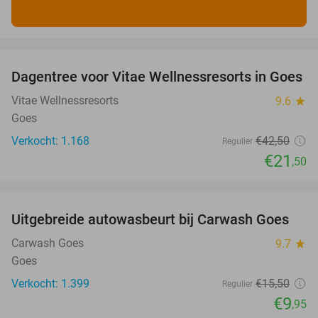
favorite_border
Dagentree voor Vitae Wellnessresorts in Goes
49%
Vitae Wellnessresorts
9.6
star
Goes
Verkocht: 1.168
€42
,50
Regulier
€21
,50
favorite_border
Uitgebreide autowasbeurt bij Carwash Goes
36%
Carwash Goes
9.7
star
Goes
Verkocht: 1.399
€15
,50
Regulier
€9
,95