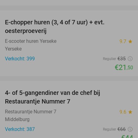
favorite_border
E-chopper huren (3, 4 of 7 uur) + evt.
39%
oesterproeverij
E-scooter huren Yerseke
9.7
star
Yerseke
Verkocht: 399
€35
Regulier
€21
,50
favorite_border
4- of 5-gangendiner van de chef bij
33%
Restaurantje Nummer 7
Restaurantje Nummer 7
9.6
star
Middelburg
Verkocht: 387
€66
Regulier
€44