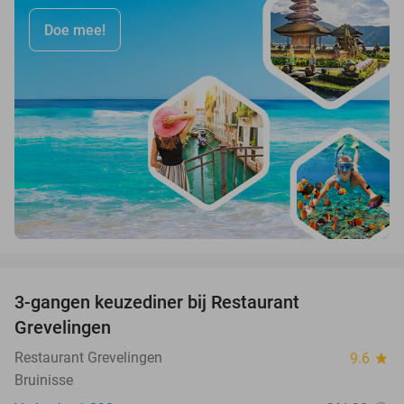
Doe mee!
favorite_border
3-gangen keuzediner bij Restaurant
48%
Grevelingen
Restaurant Grevelingen
9.6
star
Bruinisse