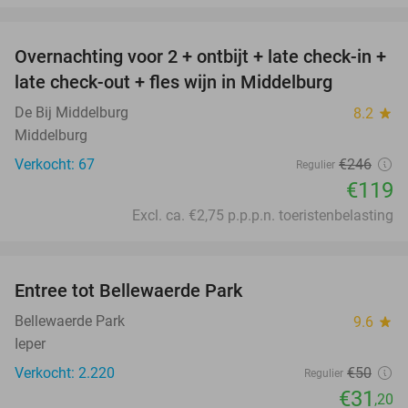
favorite_border
Overnachting voor 2 + ontbijt + late check-in +
52%
late check-out + fles wijn in Middelburg
De Bij Middelburg
8.2
star
Middelburg
Verkocht: 67
€246
Regulier
€119
Excl. ca. €2,75 p.p.p.n. toeristenbelasting
favorite_border
Entree tot Bellewaerde Park
38%
Bellewaerde Park
9.6
star
Ieper
Verkocht: 2.220
€50
Regulier
€31
,20