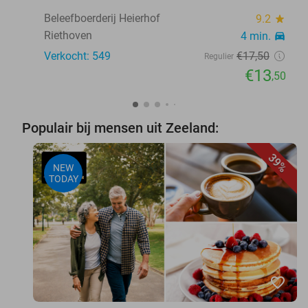
Beleefboerderij Heierhof
9.2
star
Riethoven
4 min.
directions_car
Verkocht: 549
€17
,50
Regulier
€13
,50
Populair bij mensen uit Zeeland:
39%
NEW
TODAY
favorite_border