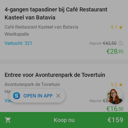
4-gangen tapasdiner bij Café Restaurant
32%
Kasteel van Batavia
Café Restaurant Kasteel van Batavia
9.7
star
Westkapelle
Verkocht: 321
€42
,50
Regulier
€28
,95
favorite_border
Entree voor Avonturenpark de Tovertuin
34%
Avonturenpark de Tovertuin
9.2
star
Hoogerheide
close
OPEN IN APP
Verkocht: 8.606
€24
,95
Regulier
€16
,50
€159
shopping_cart
Koop nu