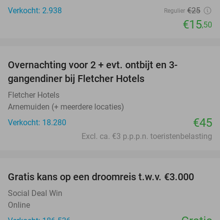
Verkocht: 2.938
€25
Regulier
€15
,50
favorite_border
Overnachting voor 2 + evt. ontbijt en 3-
gangendiner bij Fletcher Hotels
Fletcher Hotels
Arnemuiden (+ meerdere locaties)
€45
Verkocht: 18.280
Excl. ca. €3 p.p.p.n. toeristenbelasting
favorite_border
Gratis kans op een droomreis t.w.v. €3.000
Social Deal Win
Online