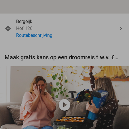
Bergeijk
Hof 126
Routebeschrijving
Maak gratis kans op een droomreis t.w.v. €3.000!
play_circle