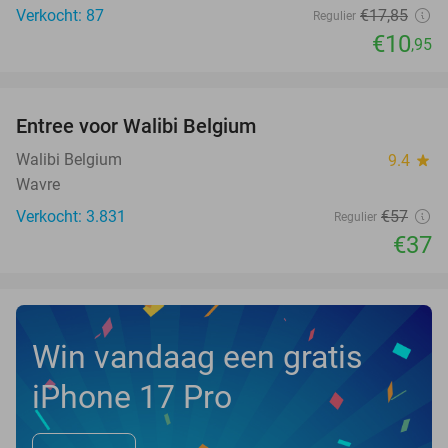
Verkocht: 87
€17
,85
Regulier
€10
,95
favorite_border
Entree voor Walibi Belgium
35%
Walibi Belgium
9.4
star
Wavre
Verkocht: 3.831
€57
Regulier
€37
Win vandaag een gratis
iPhone 17 Pro