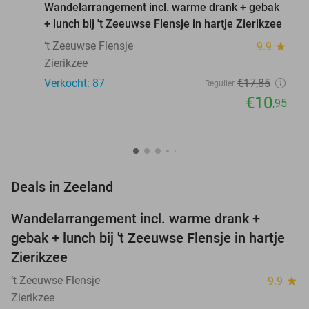
Wandelarrangement incl. warme drank + gebak
+ lunch bij 't Zeeuwse Flensje in hartje Zierikzee
‘t Zeeuwse Flensje
9.9
star
Zierikzee
Verkocht: 87
€17
,85
Regulier
€10
,95
favorite_border
Deals in Zeeland
Wandelarrangement incl. warme drank +
39%
NEW
gebak + lunch bij 't Zeeuwse Flensje in hartje
TODAY
Zierikzee
‘t Zeeuwse Flensje
9.9
star
Zierikzee