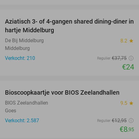
favorite_border
Aziatisch 3- of 4-gangen shared dining-diner in
36%
hartje Middelburg
De Bij Middelburg
8.2
star
Middelburg
Verkocht: 210
€37
,75
Regulier
€24
favorite_border
Bioscoopkaartje voor BIOS Zeelandhallen
31%
BIOS Zeelandhallen
9.5
star
Goes
Verkocht: 2.587
€12
,95
Regulier
€8
,95