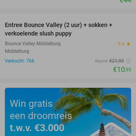
favorite_border
Entree Bounce Valley (2 uur) + sokken +
50%
verkoelende slush puppy
Bounce Valley Middelburg
9.4
star
Middelburg
Verkocht: 766
€21
,95
Regulier
€10
,95
Win gratis
een droomreis
t.w.v. €3.000