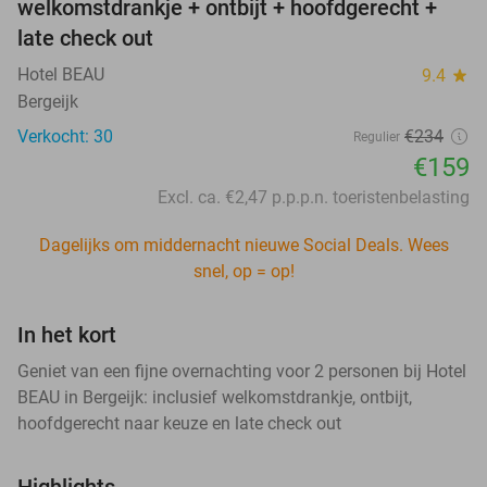
welkomstdrankje + ontbijt + hoofdgerecht +
late check out
Hotel BEAU
9.4
star
Bergeijk
Verkocht: 30
€234
Regulier
€159
Excl. ca. €2,47 p.p.p.n. toeristenbelasting
Dagelijks om middernacht nieuwe Social Deals. Wees
snel, op = op!
In het kort
Geniet van een fijne overnachting voor 2 personen bij Hotel
BEAU in Bergeijk: inclusief welkomstdrankje, ontbijt,
hoofdgerecht naar keuze en late check out
Highlights