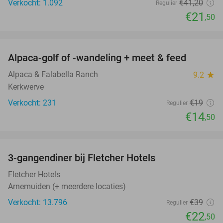
Verkocht: 1.092
€41
,20
Regulier
€21
,50
favorite_border
Alpaca-golf of -wandeling + meet & feed
24%
Alpaca & Falabella Ranch
9.2
star
Kerkwerve
Verkocht: 231
€19
Regulier
€14
,50
favorite_border
3-gangendiner bij Fletcher Hotels
42%
Fletcher Hotels
Arnemuiden (+ meerdere locaties)
Verkocht: 13.796
€39
Regulier
€22
,50