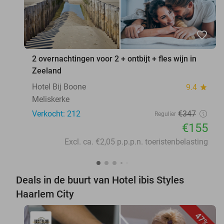
favorite_border
2 overnachtingen voor 2 + ontbijt + fles wijn in
Zeeland
Hotel Bij Boone
9.4
star
Meliskerke
Verkocht: 212
€347
Regulier
€155
Excl. ca. €2,05 p.p.p.n. toeristenbelasting
Deals in de buurt van Hotel ibis Styles
Haarlem City
47%