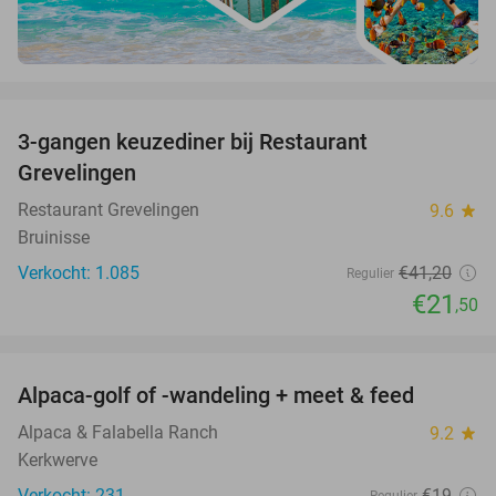
favorite_border
3-gangen keuzediner bij Restaurant
48%
Grevelingen
Restaurant Grevelingen
9.6
star
Bruinisse
Verkocht: 1.085
€41
,20
Regulier
€21
,50
favorite_border
Alpaca-golf of -wandeling + meet & feed
24%
Alpaca & Falabella Ranch
9.2
star
Kerkwerve
Verkocht: 231
€19