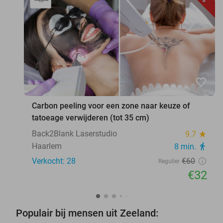
favorite_border
Carbon peeling voor een zone naar keuze of
tatoeage verwijderen (tot 35 cm)
Back2Blank Laserstudio
9.7
star
Haarlem
8 min.
directions_walk
Verkocht: 28
€60
Regulier
€32
Populair bij mensen uit Zeeland: