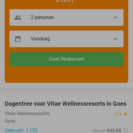
Zoek Restaurant
favorite_border
Dagentree voor Vitae Wellnessresorts in Goes
49%
Vitae Wellnessresorts
9.6
star
Goes
Verkocht: 1.155
€42
,50
Regulier