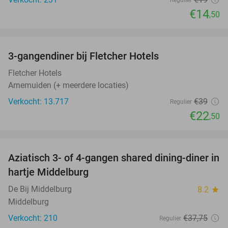
Regulier
€14
,50
favorite_border
3-gangendiner bij Fletcher Hotels
42%
Fletcher Hotels
Arnemuiden (+ meerdere locaties)
Verkocht: 13.717
€39
Regulier
€22
,50
favorite_border
Aziatisch 3- of 4-gangen shared dining-diner in
36%
hartje Middelburg
De Bij Middelburg
8.2
star
Middelburg
Verkocht: 210
€37
,75
Regulier