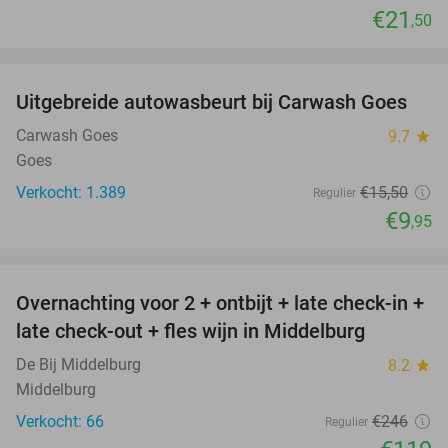
€21
,50
favorite_border
Uitgebreide autowasbeurt bij Carwash Goes
36%
Carwash Goes
9.7
star
Goes
Verkocht: 1.389
€15
,50
Regulier
€9
,95
favorite_border
Overnachting voor 2 + ontbijt + late check-in +
52%
late check-out + fles wijn in Middelburg
De Bij Middelburg
8.2
star
Middelburg
Verkocht: 66
€246
Regulier