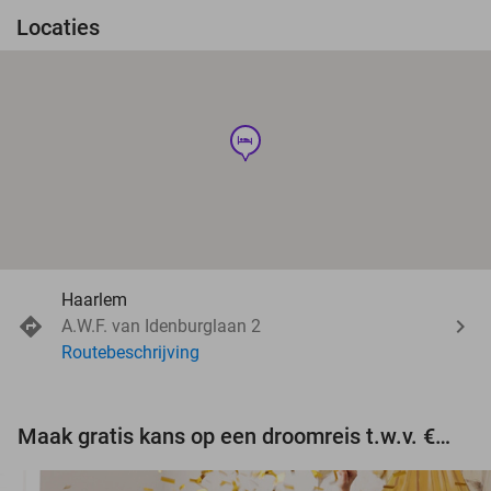
Locaties
hotel
Haarlem
A.W.F. van Idenburglaan 2
Routebeschrijving
Maak gratis kans op een droomreis t.w.v. €3.000!