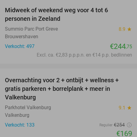
Midweek of weekend weg voor 4 tot 6
personen in Zeeland
Summio Parc Port Greve
8.9
star
Brouwershaven
€244
Verkocht: 497
,75
Excl. ca. €2,83 p.p.p.n. en €14 p.p. bedlinnen
favorite_border
Overnachting voor 2 + ontbijt + wellness +
33%
gratis parkeren + borrelplank + meer in
Valkenburg
Parkhotel Valkenburg
9.1
star
Valkenburg
Verkocht: 133
€254
Regulier
€169