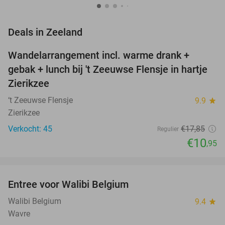
favorite_border
Deals in Zeeland
Wandelarrangement incl. warme drank +
39%
NEW
gebak + lunch bij 't Zeeuwse Flensje in hartje
TODAY
Zierikzee
‘t Zeeuwse Flensje
9.9
star
Zierikzee
Verkocht: 45
€17
,85
Regulier
€10
,95
favorite_border
Entree voor Walibi Belgium
35%
Walibi Belgium
9.4
star
Wavre