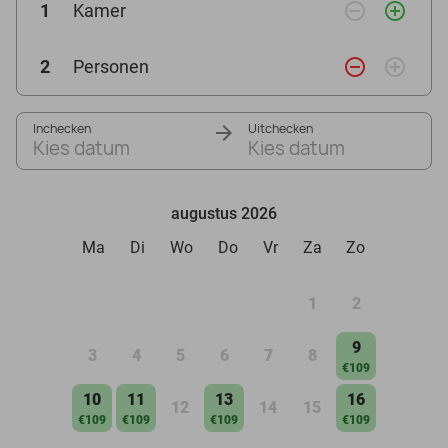
remove_circle_outline
add_circle_outline
1
Kamer
remove_circle_outline
add_circle_outline
2
Personen
Inchecken
Uitchecken
Kies datum
Kies datum
augustus 2026
Ma
Di
Wo
Do
Vr
Za
Zo
1
2
9
3
4
5
6
7
8
€109
10
11
13
16
12
14
15
€109
€109
€109
€109