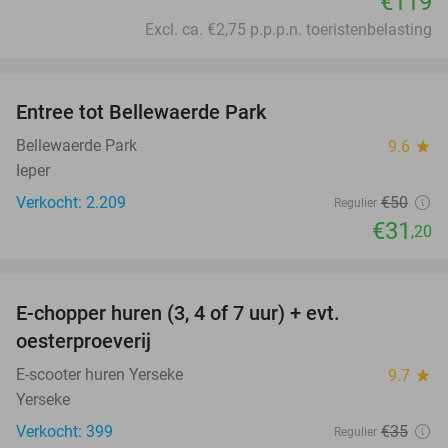
€119
Excl. ca. €2,75 p.p.p.n. toeristenbelasting
favorite_border
Entree tot Bellewaerde Park
38%
Bellewaerde Park
9.6
star
Ieper
Verkocht: 2.209
€50
Regulier
€31
,20
favorite_border
E-chopper huren (3, 4 of 7 uur) + evt.
39%
oesterproeverij
E-scooter huren Yerseke
9.7
star
Yerseke
Verkocht: 399
€35
Regulier