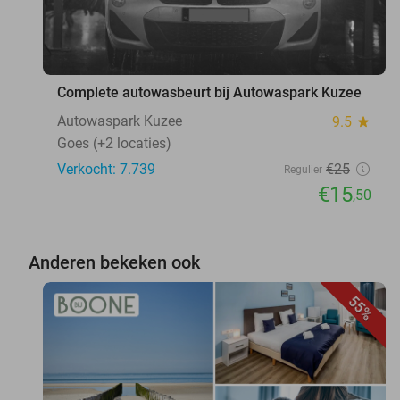
Complete autowasbeurt bij Autowaspark Kuzee
Autowaspark Kuzee
9.5
star
Goes (+2 locaties)
Verkocht: 7.739
€25
Regulier
€15
,50
Anderen bekeken ook
55%