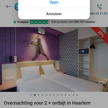
Open
7 dagen per week beschikbaar
10+ miljoen leden
Annuleer
Bereikbaar tot 21:00
9,4
op basis van
206.147 reviews
Ontdek 15.000+ deals
20%
7 dagen per week beschikbaar
10+ miljoen leden
favorite_border
Overnachting voor 2 + ontbijt in Haarlem