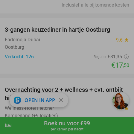
Inclusief alle bijkomende kosten
favorite_border
3-gangen keuzediner in hartje Oostburg
44%
Fadomoja Dubai
9.6
star
Oostburg
Verkocht: 126
€31
,35
Regulier
€17
,50
favorite_border
Overnachting voor 2 + wellness + evt. ontbijt
55%
bij Fletcher Hotels
close
OPEN IN APP
Wellness-Hotel Fletcher
7.4
star
Kamperland (+9 locaties)
Boek nu voor €99
hotel
shopping_cart
Boek nu
navigate_next
Verkocht: 1.024
€175
Regulier
per kamer, per nacht
€79