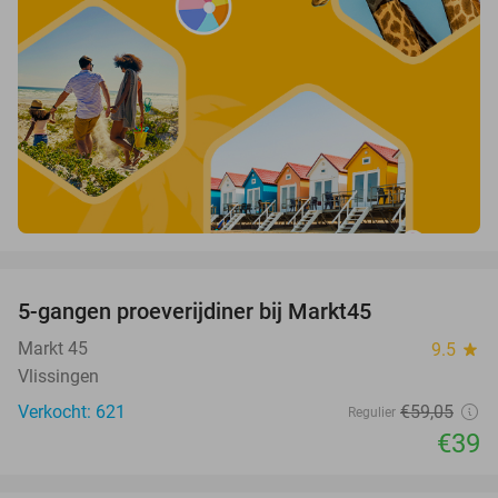
favorite_border
5-gangen proeverijdiner bij Markt45
34%
Markt 45
9.5
star
Vlissingen
Verkocht: 621
€59
,05
Regulier
€39
favorite_border