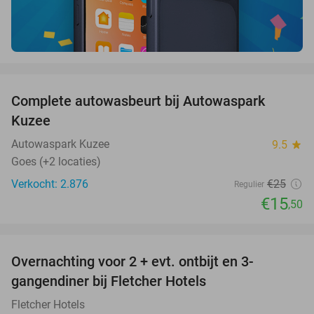
favorite_border
Complete autowasbeurt bij Autowaspark
38%
Kuzee
Autowaspark Kuzee
9.5
star
Goes (+2 locaties)
Verkocht: 2.876
€25
Regulier
€15
,50
favorite_border
Overnachting voor 2 + evt. ontbijt en 3-
gangendiner bij Fletcher Hotels
Fletcher Hotels