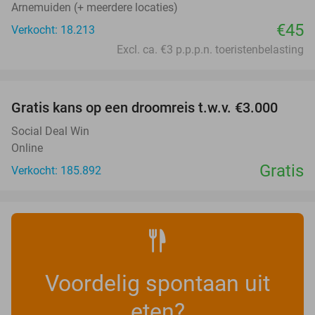
Arnemuiden (+ meerdere locaties)
€45
Verkocht: 18.213
Excl. ca. €3 p.p.p.n. toeristenbelasting
favorite_border
Gratis kans op een droomreis t.w.v. €3.000
Social Deal Win
Online
Gratis
Verkocht: 185.892
Voordelig spontaan uit
eten?