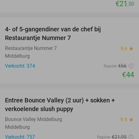
€21
,50
favorite_border
4- of 5-gangendiner van de chef bij
33%
Restaurantje Nummer 7
Restaurantje Nummer 7
9.6
star
Middelburg
Verkocht: 374
€66
Regulier
€44
favorite_border
Entree Bounce Valley (2 uur) + sokken +
50%
verkoelende slush puppy
Bounce Valley Middelburg
9.4
star
Middelburg
Verkocht: 757
€21
,95
Regulier