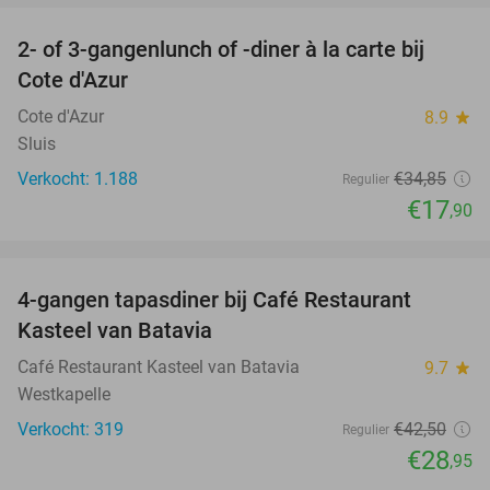
2- of 3-gangenlunch of -diner à la carte bij
49%
Cote d'Azur
Cote d'Azur
8.9
star
Sluis
Verkocht: 1.188
€34
,85
Regulier
€17
,90
favorite_border
4-gangen tapasdiner bij Café Restaurant
32%
Kasteel van Batavia
Café Restaurant Kasteel van Batavia
9.7
star
Westkapelle
Verkocht: 319
€42
,50
Regulier
€28
,95