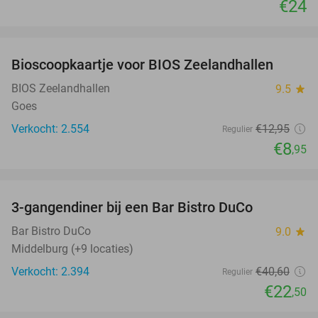
€24
favorite_border
Bioscoopkaartje voor BIOS Zeelandhallen
31%
BIOS Zeelandhallen
9.5
star
Goes
Verkocht: 2.554
€12
,95
Regulier
€8
,95
favorite_border
3-gangendiner bij een Bar Bistro DuCo
45%
Bar Bistro DuCo
9.0
star
Middelburg (+9 locaties)
Verkocht: 2.394
€40
,60
Regulier
€22
,50
favorite_border