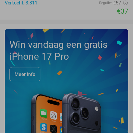
Verkocht: 3.811
€57
Regulier
€37
Win vandaag een gratis
iPhone 17 Pro
Meer info