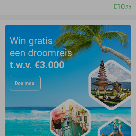
€10
,95
Win gratis
een droomreis
t.w.v. €3.000
Doe mee!