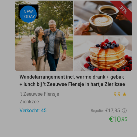
39%
NEW
TODAY
favorite_border
Wandelarrangement incl. warme drank + gebak
+ lunch bij 't Zeeuwse Flensje in hartje Zierikzee
‘t Zeeuwse Flensje
9.9
star
Zierikzee
Verkocht: 45
€17
,85
Regulier
€10
,95