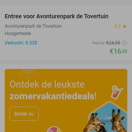
favorite_border
Entree voor Avonturenpark de Tovertuin
34%
Avonturenpark de Tovertuin
9.2
star
Hoogerheide
Verkocht: 8.538
€24
,95
Regulier
€16
,50
Ontdek de leukste
zomervakantiedeals
!
Bekijk nu