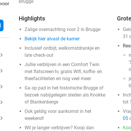
Brugge
 voor
Highlights
Grote
l
Zalige overnachting voor 2 in Brugge
Gel
31 
Bekijk hier alvast de kamer
Res
Inclusief ontbijt, welkomstdrankje en
ard_arrow_right
late check-out
n
'
Jullie verblijven in een Comfort Twin
o
ard_arrow_right
met flatscreen-tv, gratis Wifi, koffie- en
theefaciliteiten en nog veel meer
j
b
ard_arrow_right
Ga op pad in het historische Brugge of
bezoek nabijgelegen steden als Knokke
Inc
ard_arrow_right
of Blankenberge
tot 
Ook geldig voor aankomst in het
Vra
ard_arrow_right
weekend!
05
o
Wil je langer verblijven? Koop dan
Koo