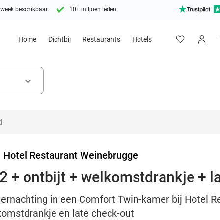
 week beschikbaar
10+ miljoen leden
Home
Dichtbij
Restaurants
Hotels
keyboard_arrow_down
>
Hotel Restaurant Weinebrugge
2 + ontbijt + welkomstdrankje + l
overnachting in een Comfort Twin-kamer bij Hotel 
lkomstdrankje en late check-out