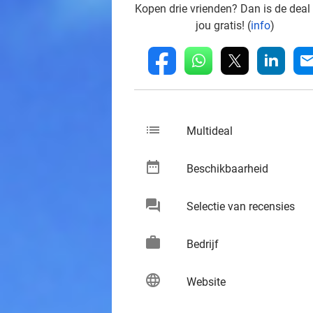
Kopen drie vrienden? Dan is de deal
jou gratis! (
info
)
whatsapp
linkedin
fb
mai
list
keybo
Multideal
date_range
keybo
Beschikbaarheid
chat
keybo
Selectie van recensies
work
keybo
Bedrijf
language
keybo
Website