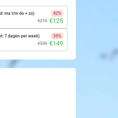
t: ma t/m do + zo)
42%
€125
€215
st: 7 dagen per week)
35%
€149
€230