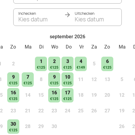
Inchecken
Uitchecken
Kies datum
Kies datum
september 2026
Za
Zo
Ma
Di
Wo
Do
Vr
Za
Zo
Ma
1
2
3
4
6
1
2
5
€125
€125
€125
€149
€125
9
7
9
10
8
8
11
12
13
5
€125
€125
€125
€125
16
16
17
5
14
15
18
19
20
12
1
€125
€125
€125
2
23
21
22
23
24
25
26
27
19
2
30
9
28
29
30
26
2
€125