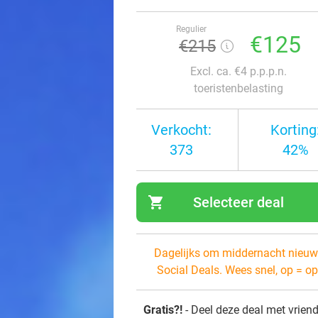
Regulier
€125
€215
Excl. ca. €4 p.p.p.n.
toeristenbelasting
Verkocht:
Korting
373
42%
shopping_cart
Selecteer deal
navi
Dagelijks om middernacht nieuw
Social Deals. Wees snel, op = op
Gratis?!
- Deel deze deal met vrien