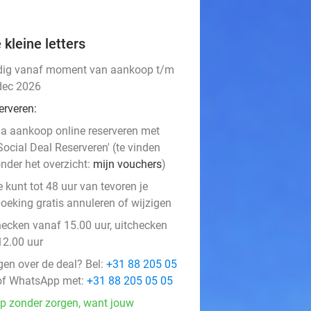
 kleine letters
dig vanaf moment van aankoop t/m
dec 2026
erveren:
a aankoop online reserveren met
Social Deal Reserveren' (te vinden
nder het overzicht:
mijn vouchers
)
e kunt tot 48 uur van tevoren je
oeking gratis annuleren of wijzigen
hecken vanaf 15.00 uur, uitchecken
12.00 uur
gen over de deal? Bel:
+31 88 205 05
f WhatsApp met:
+31 88 205 05 05
p zonder zorgen, want jouw