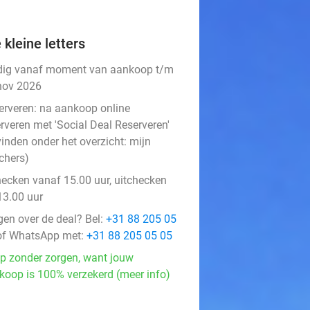
 kleine letters
dig vanaf moment van aankoop t/m
nov 2026
erveren:
na aankoop online
rveren met 'Social Deal Reserveren'
vinden onder het overzicht:
mijn
chers
)
hecken vanaf 15.00 uur, uitchecken
13.00 uur
gen over de deal? Bel:
+31 88 205 05
f WhatsApp met:
+31 88 205 05 05
p zonder zorgen, want jouw
koop is 100% verzekerd (meer info)