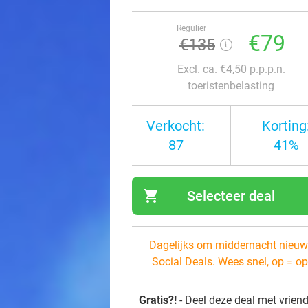
Regulier
€79
€135
Excl. ca. €4,50 p.p.p.n.
toeristenbelasting
Verkocht:
Korting
87
41%
shopping_cart
Selecteer deal
navi
Dagelijks om middernacht nieuw
Social Deals. Wees snel, op = op
Gratis?!
- Deel deze deal met vrien