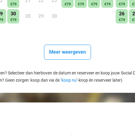
2
21
22
23
€79
€79
€79
€79
€79
€79
€
9
30
26
2
28
29
30
79
€79
€79
€
Meer weergeven
ren? Selecteer dan hierboven de datum en reserveer en koop jouw Social Dea
en? Geen zorgen: koop dan via de ‘
koop nu
’-knop én reserveer later)