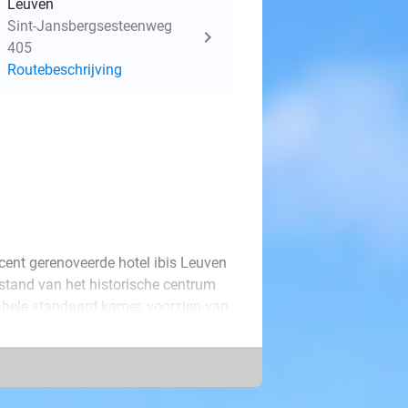
Leuven
Sint-Jansbergsesteenweg
405
Routebeschrijving
recent gerenoveerde hotel ibis Leuven
fstand van het historische centrum
abele standaard kamer, voorzien van
douche, nieuwe tv met
ver voldoende opbergruimte, een ruim
 geniet je eventueel van een
te check-out om 13.00 uur.