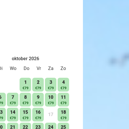
oktober 2026
Di
Wo
Do
Vr
Za
Zo
1
2
3
4
€79
€79
€79
€79
6
7
8
9
10
11
79
€79
€79
€79
€79
€79
3
14
15
16
18
17
79
€79
€79
€79
€79
0
21
22
23
24
25