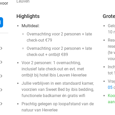
Leuven
 voor
Highlights
Grote
l
Multideal:
Gel
10 
Overnachting voor 2 personen + late
check-out €79
Res
rese
ard_arrow_right
Overnachting voor 2 personen + late
(te 
check-out + ontbijt €89
vou
ard_arrow_right
Voor 2 personen: 1 overnachting,
Inc
inclusief late check-out en evt. met
tot 
ontbijt bij hotel Ibis Leuven Heverlee
ard_arrow_right
Vra
Jullie verblijven in een standaard kamer,
05
o
ard_arrow_right
voorzien van Sweet Bed by ibis bedding,
functionele badkamer én gratis wifi
Koo
aan
ard_arrow_right
Prachtig gelegen op loopafstand van de
natuur van Heverlee