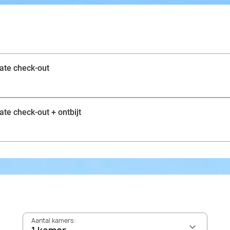
Na het ontbijt heb je de hele dag om deze prachtige st
Natuurliefhebbers kijken hun ogen uit in het bos van H
Arenbergkasteel. Voor de cultuurtoeristen is het aan t
het historisch centrum van Leuven. Bezoek hier onder
gotische stadhuis, de Sint-Pieterskerk en de Abdij Keiz
ate check-out
samen met je geliefde of een goede vriend(in)!
te check-out + ontbijt
Aantal kamers: