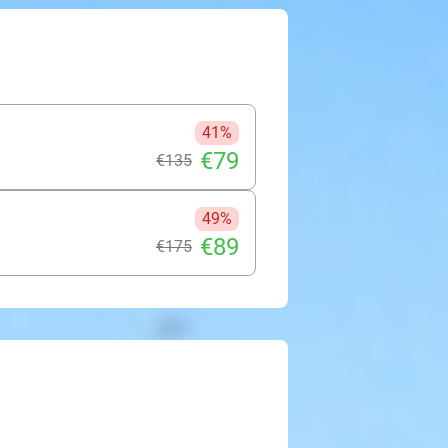
ad en zijn omgeving te ontdekken.
everlee en ontdekken het prachtige
e raden om een tripje te maken naar
 andere het M - Museum Leuven, het
ersberg. Perfect voor een mini-break
41%
€79
€135
49%
€89
€175