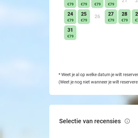
21
2
€79
€79
€79
€79
24
25
27
28
2
26
€79
€79
€79
€79
€
31
€79
*
Weet je al op welke datum je wilt reserve
(Weet je nog niet wanneer je wilt reserver
Selectie van recensies
info_outlined