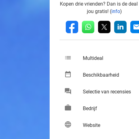
Kopen drie vrienden? Dan is de deal
jou gratis! (
info
)
whatsapp
linkedin
fb
mai
list
keybo
Multideal
date_range
keybo
Beschikbaarheid
chat
keybo
Selectie van recensies
work
keybo
Bedrijf
language
keybo
Website