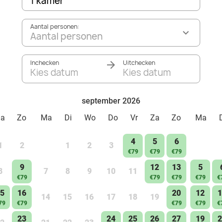
1 kamer
Aantal personen:
Aantal personen
Inchecken
Uitchecken
Kies datum
Kies datum
september 2026
Za
Zo
Ma
Di
Wo
Do
Vr
Za
Zo
Ma
4
5
6
1
2
1
2
3
€79
€79
€79
9
12
13
5
8
7
8
9
10
11
€79
€79
€79
€79
€
5
16
20
12
1
14
15
16
17
18
19
79
€79
€79
€79
€
23
24
25
26
27
19
2