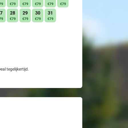
79
€79
€79
€79
€79
€79
7
28
29
30
31
79
€79
€79
€79
€79
l tegelijkertijd.