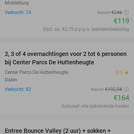
Middelburg
Verkocht: 74
€246
Regulier
€119
Excl. ca. €2,75 p.p.p.n. toeristenbelasting
favorite_border
2, 3 of 4 overnachtingen voor 2 tot 6 personen
15%
bij Center Parcs De Huttenheugte
Center Parcs De Huttenheugte
9.5
star
Dalen
Verkocht: 82
€192
,94
Regulier
€164
Inclusief alle bijkomende kosten
favorite_border
Entree Bounce Valley (2 uur) + sokken +
50%