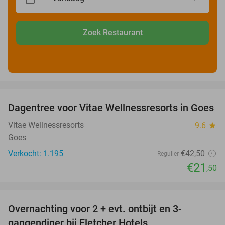
Zoek Restaurant
favorite_border
Dagentree voor Vitae Wellnessresorts in Goes
49%
Vitae Wellnessresorts
9.6
star
Goes
Verkocht: 1.195
€42
,50
Regulier
€21
,50
favorite_border
Overnachting voor 2 + evt. ontbijt en 3-
gangendiner bij Fletcher Hotels