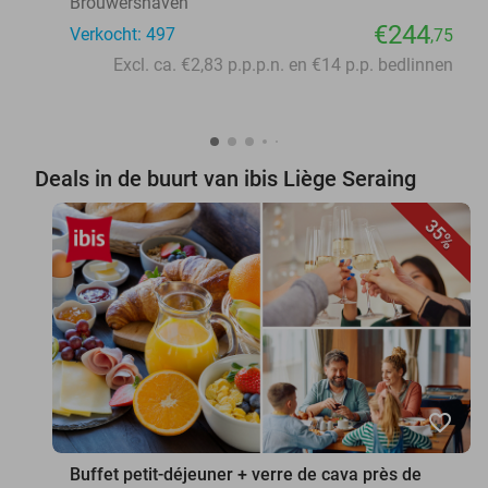
Brouwershaven
€244
Verkocht: 497
,75
Excl. ca. €2,83 p.p.p.n. en €14 p.p. bedlinnen
Deals in de buurt van ibis Liège Seraing
35%
favorite_border
Buffet petit-déjeuner + verre de cava près de