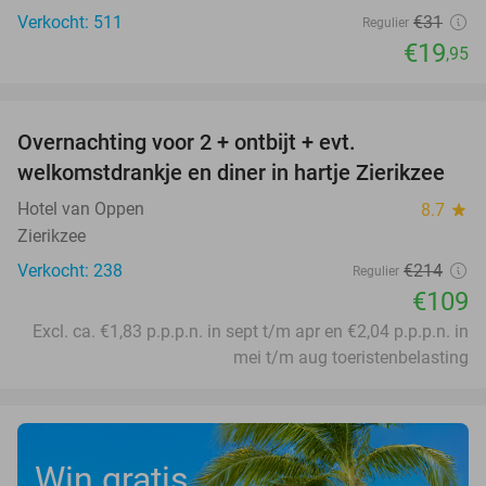
Verkocht: 511
€31
Regulier
€19
,95
favorite_border
Overnachting voor 2 + ontbijt + evt.
49%
welkomstdrankje en diner in hartje Zierikzee
Hotel van Oppen
8.7
star
Zierikzee
Verkocht: 238
€214
Regulier
€109
Excl. ca. €1,83 p.p.p.n. in sept t/m apr en €2,04 p.p.p.n. in
mei t/m aug toeristenbelasting
Win gratis