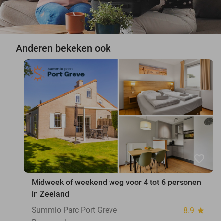
Anderen bekeken ook
favorite_border
Midweek of weekend weg voor 4 tot 6 personen
in Zeeland
Summio Parc Port Greve
8.9
star