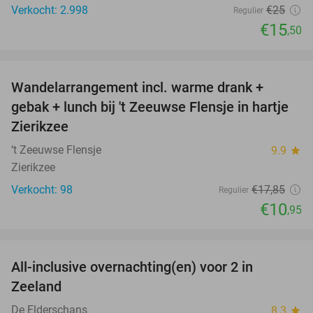
Verkocht: 2.998
€25
Regulier
€15
,50
favorite_border
Wandelarrangement incl. warme drank +
39%
gebak + lunch bij 't Zeeuwse Flensje in hartje
Zierikzee
‘t Zeeuwse Flensje
9.9
star
Zierikzee
Verkocht: 98
€17
,85
Regulier
€10
,95
favorite_border
All-inclusive overnachting(en) voor 2 in
40%
Zeeland
De Elderschans
8.3
star