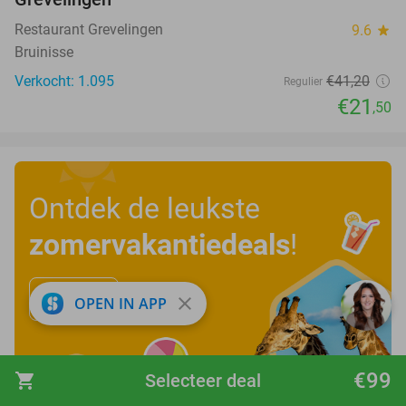
Restaurant Grevelingen
9.6
star
Bruinisse
Verkocht: 1.095
€41
,20
Regulier
€21
,50
Ontdek de leukste
zomervakantiedeals
!
Bekijk nu
close
OPEN IN APP
€99
shopping_cart
Selecteer deal