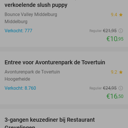
verkoelende slush puppy
Bounce Valley Middelburg
9.4
star
Middelburg
Verkocht: 777
€21
,95
Regulier
€10
,95
favorite_border
Entree voor Avonturenpark de Tovertuin
34%
Avonturenpark de Tovertuin
9.2
star
Hoogerheide
Verkocht: 8.760
€24
,95
Regulier
€16
,50
favorite_border
3-gangen keuzediner bij Restaurant
48%
Grevelingen