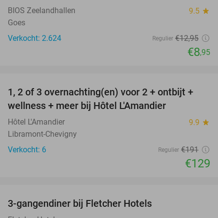
BIOS Zeelandhallen
9.5
star
Goes
Verkocht: 2.624
€12
,95
Regulier
€8
,95
favorite_border
1, 2 of 3 overnachting(en) voor 2 + ontbijt +
32%
NEW
wellness + meer bij Hôtel L'Amandier
TODAY
Hôtel L'Amandier
9.9
star
Libramont-Chevigny
Verkocht: 6
€191
Regulier
€129
favorite_border
3-gangendiner bij Fletcher Hotels
42%