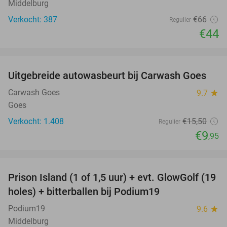
Middelburg
Verkocht: 387
€66
Regulier
€44
favorite_border
Uitgebreide autowasbeurt bij Carwash Goes
36%
Carwash Goes
9.7
star
Goes
Verkocht: 1.408
€15
,50
Regulier
€9
,95
favorite_border
Prison Island (1 of 1,5 uur) + evt. GlowGolf (19
36%
holes) + bitterballen bij Podium19
Podium19
9.6
star
Middelburg