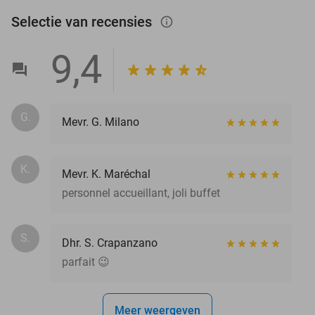
Selectie van recensies
info_outlined
9,4
G.
Mevr. G. Milano
K.
Mevr. K. Maréchal
personnel accueillant, joli buffet
S.
Dhr. S. Crapanzano
parfait 😉
Meer weergeven