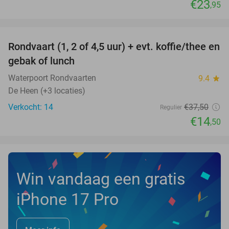
€23
,95
favorite_border
Rondvaart (1, 2 of 4,5 uur) + evt. koffie/thee en
61%
NEW
gebak of lunch
TODAY
Waterpoort Rondvaarten
9.4
star
De Heen (+3 locaties)
Verkocht: 14
€37
,50
Regulier
€14
,50
Win vandaag een gratis
iPhone 17 Pro