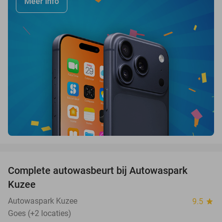
Meer info
favorite_border
Complete autowasbeurt bij Autowaspark
38%
Kuzee
Autowaspark Kuzee
9.5
star
Goes (+2 locaties)