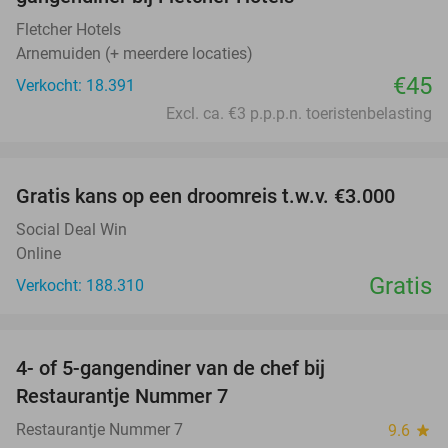
Fletcher Hotels
Arnemuiden (+ meerdere locaties)
€45
Verkocht: 18.391
Excl. ca. €3 p.p.p.n. toeristenbelasting
favorite_border
Gratis kans op een droomreis t.w.v. €3.000
Social Deal Win
Online
Gratis
Verkocht: 188.310
favorite_border
4- of 5-gangendiner van de chef bij
33%
Restaurantje Nummer 7
Restaurantje Nummer 7
9.6
star