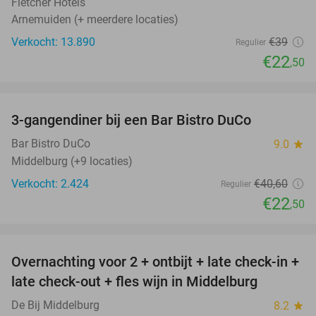
Fletcher Hotels
Arnemuiden (+ meerdere locaties)
Verkocht: 13.890
€39
Regulier
€22
,50
favorite_border
3-gangendiner bij een Bar Bistro DuCo
45%
Bar Bistro DuCo
9.0
star
Middelburg (+9 locaties)
Verkocht: 2.424
€40
,60
Regulier
€22
,50
favorite_border
Overnachting voor 2 + ontbijt + late check-in +
52%
late check-out + fles wijn in Middelburg
De Bij Middelburg
8.2
star