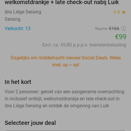
welkomstdrankje + late check-out nabij Luik
ibis Liège Seraing
9.4
star
Seraing
Verkocht: 13
€166
Regulier
€99
Excl. ca. €0,80 p.p.p.n. toeristenbelasting
Dagelijks om middernacht nieuwe Social Deals. Wees
snel, op = op!
In het kort
Voor 2 personen: geniet van een aangename overnachting
in inclusief ontbijt, welkomstdrankje en late check-out in
ibis Liège Seraing en ontdek de omgeving van Luik
Selecteer jouw deal