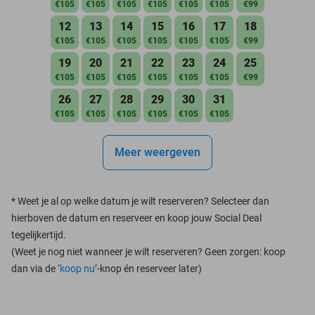
€105
€105
€105
€105
€105
€105
€99
12
13
14
15
16
17
18
€105
€105
€105
€105
€105
€105
€99
19
20
21
22
23
24
25
€105
€105
€105
€105
€105
€105
€99
26
27
28
29
30
31
€105
€105
€105
€105
€105
€105
Meer weergeven
*
Weet je al op welke datum je wilt reserveren? Selecteer dan
hierboven de datum en reserveer en koop jouw Social Deal
tegelijkertijd.
(Weet je nog niet wanneer je wilt reserveren? Geen zorgen: koop
dan via de ‘
koop nu
’-knop én reserveer later)