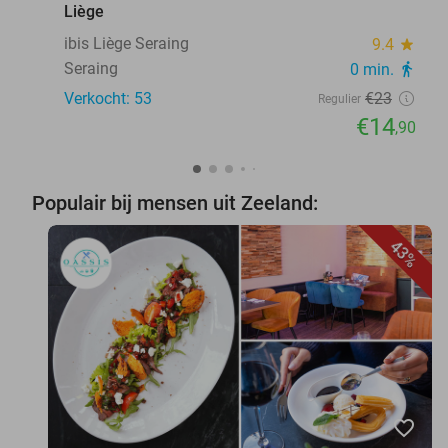
Liège
ibis Liège Seraing
9.4
star
Seraing
0 min.
directions_walk
Verkocht: 53
€23
Regulier
€14
,90
Populair bij mensen uit Zeeland:
43%
favorite_border