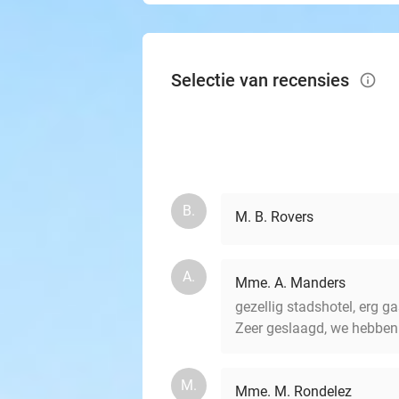
Selectie van recensies
info_outlined
B.
M. B. Rovers
A.
Mme. A. Manders
gezellig stadshotel, erg ga
Zeer geslaagd, we hebben
M.
Mme. M. Rondelez