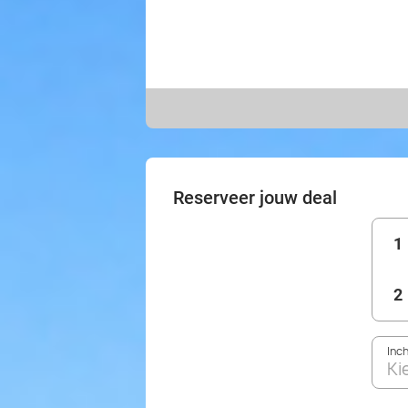
Reserveer jouw deal
1
2
Inc
Ki