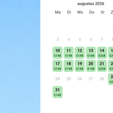
augustus 2026
Ma
Di
Wo
Do
Vr
3
4
5
6
7
10
11
12
13
14
1
€148
€148
€148
€148
€258
€2
17
18
19
20
21
2
€148
€148
€148
€148
€258
€2
2
24
25
26
27
28
€2
31
€148