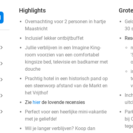
Highlights
Grote
l
Overnachting voor 2 personen in hartje
Gel
Maastricht
30 
Inclusief lekker ontbijtbuffet
Res
ard_arrow_right
Jullie verblijven in een Imagine King-
n
room voorzien van een comfortabel
'
kingsize bed, televisie en badkamer met
o
ard_arrow_right
douche
i
Prachtig hotel in een historisch pand op
t
ard_arrow_right
een steenworp afstand van de Markt en
v
het Vrijthof
ard_arrow_right
Inc
Zie
hier
de lovende recensies
uit
ard_arrow_right
Perfect voor een heerlijke mini-vakantie
Park
met je geliefde!
bij 
teg
Wil je langer verblijven? Koop dan