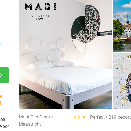
:
gate_next
e
!
Mabi City Centre
9.6
star
Perfect • 219 beoor
den.
Maastricht
 voor