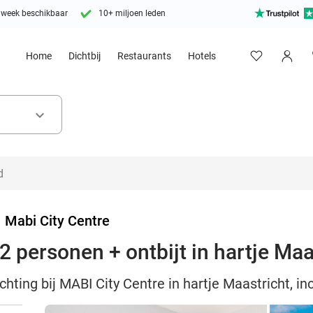
 week beschikbaar
10+ miljoen leden
Home
Dichtbij
Restaurants
Hotels
keyboard_arrow_down
>
Mabi City Centre
 personen + ontbijt in hartje Maa
ting bij MABI City Centre in hartje Maastricht, inc