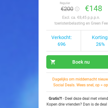
Regulier
€148
€200
Excl. ca. €8,45 p.p.p.n.
toeristenbelasting en Green Fee
Verkocht:
Korting
696
26%
shopping_cart
Boek nu
navi
Dagelijks om middernacht nieuw
Social Deals. Wees snel, op = op
Gratis?!
- Deel deze deal met vrien
Kopen drie vrienden? Dan is de deal