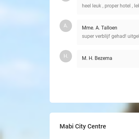
heel leuk , proper hotel , l
A.
Mme. A. Talloen
super verblijf gehad! uitge
H.
M. H. Bezema
Mabi City Centre