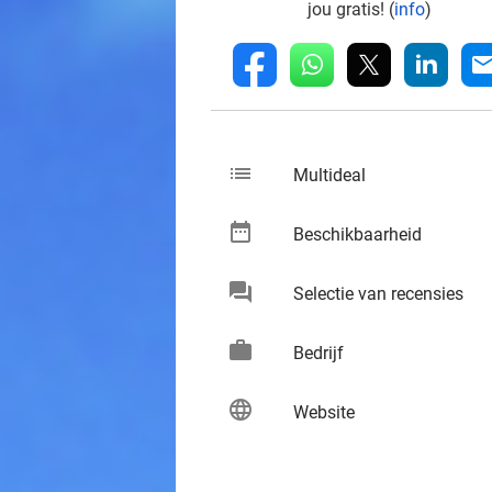
jou gratis! (
info
)
whatsapp
linkedin
fb
mai
list
keybo
Multideal
date_range
keybo
Beschikbaarheid
chat
keybo
Selectie van recensies
work
keybo
Bedrijf
language
keybo
Website