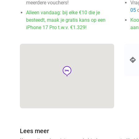
meerdere vouchers!
Vra
05
o
Alleen vandaag: bij elke €10 die je
besteedt, maak je gratis kans op een
Koo
iPhone 17 Pro t.w.v. €1.329!
aan
hotel
Lees meer