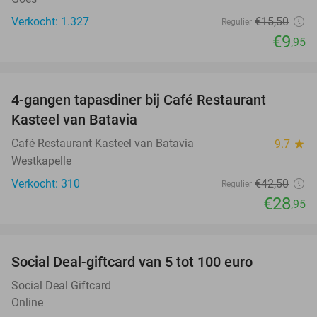
Verkocht: 1.327
€15
,50
Regulier
€9
,95
favorite_border
4-gangen tapasdiner bij Café Restaurant
32%
Kasteel van Batavia
Café Restaurant Kasteel van Batavia
9.7
star
Westkapelle
Verkocht: 310
€42
,50
Regulier
€28
,95
favorite_border
Social Deal-giftcard van 5 tot 100 euro
Social Deal Giftcard
Online