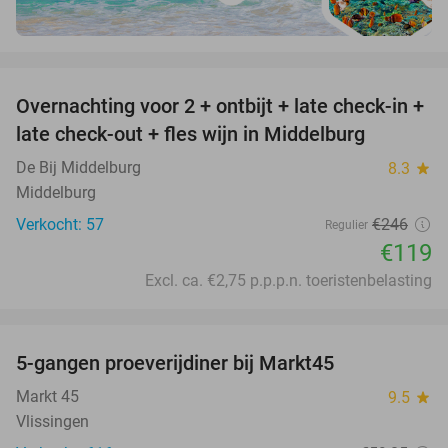
favorite_border
Overnachting voor 2 + ontbijt + late check-in +
52%
late check-out + fles wijn in Middelburg
De Bij Middelburg
8.3
star
Middelburg
Verkocht: 57
€246
Regulier
€119
Excl. ca. €2,75 p.p.p.n. toeristenbelasting
favorite_border
5-gangen proeverijdiner bij Markt45
34%
Markt 45
9.5
star
Vlissingen