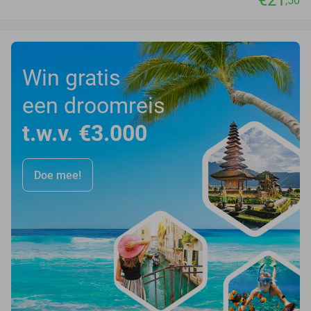
€21
,50
Win gratis
een droomreis
t.w.v. €3.000
Doe mee!