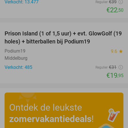
Verkocht: 13.477
€39
Regulier
€22
,50
favorite_border
Prison Island (1 of 1,5 uur) + evt. GlowGolf (19
36%
holes) + bitterballen bij Podium19
Podium19
9.6
star
Middelburg
Verkocht: 485
€31
Regulier
€19
,95
Ontdek de leukste
zomervakantiedeals
!