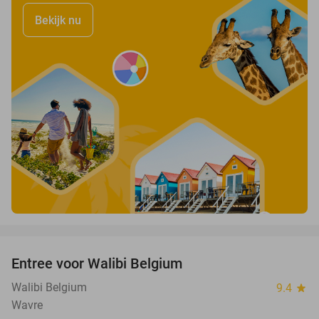
Bekijk nu
favorite_border
Entree voor Walibi Belgium
35%
Walibi Belgium
9.4
star
Wavre