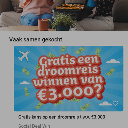
Vaak samen gekocht
favorite_border
Gratis kans op een droomreis t.w.v. €3.000
Social Deal Win