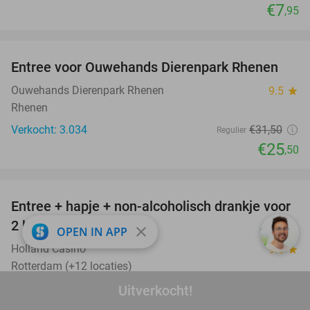
€7
,95
favorite_border
Entree voor Ouwehands Dierenpark Rhenen
19%
Ouwehands Dierenpark Rhenen
9.5
star
Rhenen
Verkocht: 3.034
€31
,50
Regulier
€25
,50
favorite_border
Entree + hapje + non-alcoholisch drankje voor
52%
2 bij Holland Casino
close
OPEN IN APP
Holland Casino
9.6
star
Rotterdam (+12 locaties)
Verkocht: 10.638
€21
Uitverkocht!
Regulier
€10