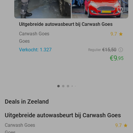
favorite_border
Uitgebreide autowasbeurt bij Carwash Goes
Carwash Goes
9.7
star
Goes
Verkocht: 1.327
€15
,50
Regulier
€9
,95
favorite_border
Deals in Zeeland
Uitgebreide autowasbeurt bij Carwash Goes
36%
Carwash Goes
9.7
star
Goes