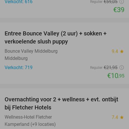
Verkocht: 616
€59
,05
Regulier
€39
favorite_border
Entree Bounce Valley (2 uur) + sokken +
50%
verkoelende slush puppy
Bounce Valley Middelburg
9.4
star
Middelburg
Verkocht: 719
€21
,95
Regulier
€10
,95
favorite_border
Overnachting voor 2 + wellness + evt. ontbijt
55%
bij Fletcher Hotels
Wellness-Hotel Fletcher
7.4
star
Kamperland (+9 locaties)