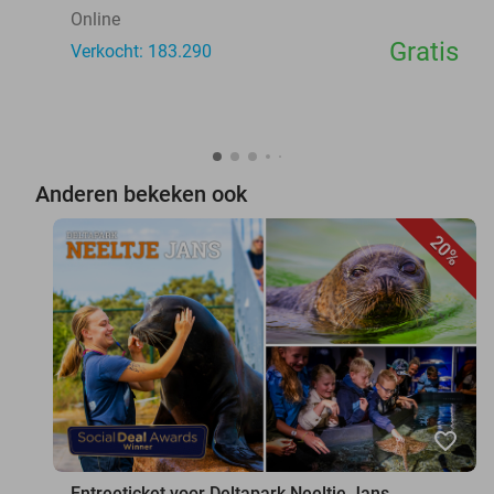
Online
Gratis
Verkocht: 183.290
Anderen bekeken ook
20%
favorite_border
Entreeticket voor Deltapark Neeltje Jans