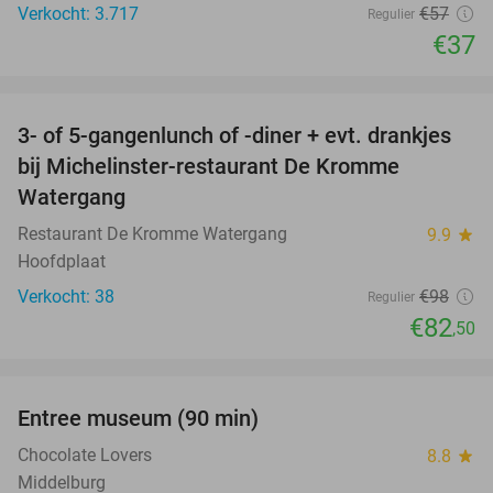
Verkocht: 3.717
€57
Regulier
€37
favorite_border
3- of 5-gangenlunch of -diner + evt. drankjes
16%
bij Michelinster-restaurant De Kromme
Watergang
Restaurant De Kromme Watergang
9.9
star
Hoofdplaat
Verkocht: 38
€98
Regulier
€82
,50
favorite_border
Entree museum (90 min)
41%
Chocolate Lovers
8.8
star
Middelburg