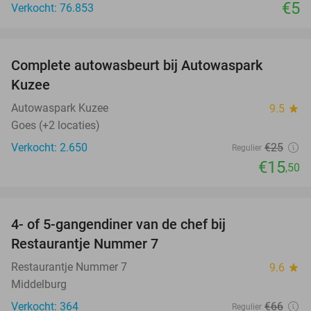
€5
Verkocht: 76.853
favorite_border
Complete autowasbeurt bij Autowaspark
38%
Kuzee
Autowaspark Kuzee
9.5
star
Goes (+2 locaties)
Verkocht: 2.650
€25
Regulier
€15
,50
favorite_border
4- of 5-gangendiner van de chef bij
33%
Restaurantje Nummer 7
Restaurantje Nummer 7
9.6
star
Middelburg
Verkocht: 364
€66
Regulier