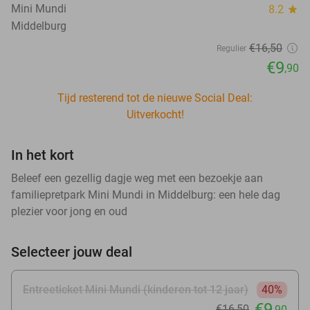
Mini Mundi
8.2
star
Middelburg
€16
,50
Regulier
€9
,90
Tijd resterend tot de nieuwe Social Deal:
Uitverkocht!
In het kort
Beleef een gezellig dagje weg met een bezoekje aan
familiepretpark Mini Mundi in Middelburg: een hele dag
plezier voor jong en oud
Selecteer jouw deal
Entreeticket Mini Mundi (kinderen tot 12 jaar)
40%
€9
€16
,50
,90