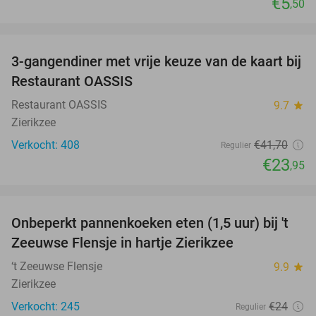
€5
,50
favorite_border
3-gangendiner met vrije keuze van de kaart bij
43%
Restaurant OASSIS
Restaurant OASSIS
9.7
star
Zierikzee
Verkocht: 408
€41
,70
Regulier
€23
,95
favorite_border
Onbeperkt pannenkoeken eten (1,5 uur) bij 't
67%
Zeeuwse Flensje in hartje Zierikzee
‘t Zeeuwse Flensje
9.9
star
Zierikzee
Verkocht: 245
€24
Regulier