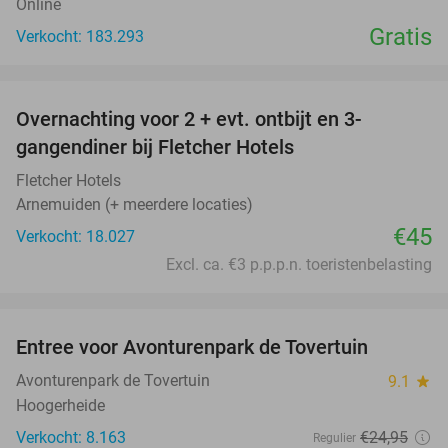
Online
Gratis
Verkocht: 183.293
favorite_border
Overnachting voor 2 + evt. ontbijt en 3-
gangendiner bij Fletcher Hotels
Fletcher Hotels
Arnemuiden (+ meerdere locaties)
€45
Verkocht: 18.027
Excl. ca. €3 p.p.p.n. toeristenbelasting
favorite_border
Entree voor Avonturenpark de Tovertuin
34%
Avonturenpark de Tovertuin
9.1
star
Hoogerheide
Verkocht: 8.163
€24
,95
Regulier