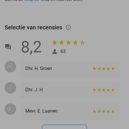
Selectie van recensies
info_outlined
8,2
63
H.
Dhr. H. Groen
J.
Dhr. J. H
E.
Mevr. E. Laanen