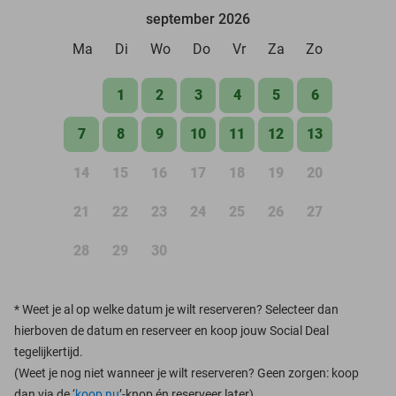
september 2026
Ma
Di
Wo
Do
Vr
Za
Zo
1
2
3
4
5
6
7
8
9
10
11
12
13
14
15
16
17
18
19
20
21
22
23
24
25
26
27
28
29
30
*
Weet je al op welke datum je wilt reserveren? Selecteer dan
hierboven de datum en reserveer en koop jouw Social Deal
tegelijkertijd.
(Weet je nog niet wanneer je wilt reserveren? Geen zorgen: koop
dan via de ‘
koop nu
’-knop én reserveer later)