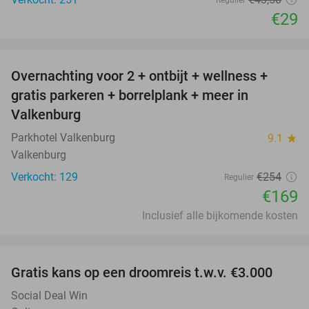
Regulier
€29
favorite_border
Overnachting voor 2 + ontbijt + wellness +
33%
gratis parkeren + borrelplank + meer in
Valkenburg
Parkhotel Valkenburg
9.1
star
Valkenburg
Verkocht: 129
€254
Regulier
€169
Inclusief alle bijkomende kosten
favorite_border
Gratis kans op een droomreis t.w.v. €3.000
Social Deal Win