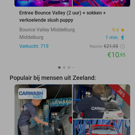
Entree Bounce Valley (2 uur) + sokken +
verkoelende slush puppy
Bounce Valley Middelburg
9.4
star
Middelburg
1 min.
directions_walk
Verkocht: 719
€21
,95
Regulier
€10
,95
Populair bij mensen uit Zeeland:
36%