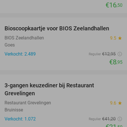
€16
,50
favorite_border
Bioscoopkaartje voor BIOS Zeelandhallen
31%
BIOS Zeelandhallen
9.5
star
Goes
Verkocht: 2.489
€12
,95
Regulier
€8
,95
favorite_border
3-gangen keuzediner bij Restaurant
48%
Grevelingen
Restaurant Grevelingen
9.6
star
Bruinisse
Verkocht: 1.072
€41
,20
Regulier