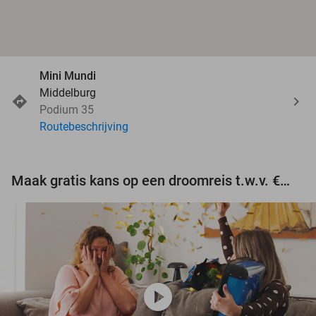
Mini Mundi
Middelburg
Podium 35
Routebeschrijving
Maak gratis kans op een droomreis t.w.v. €3.000!
play_circle