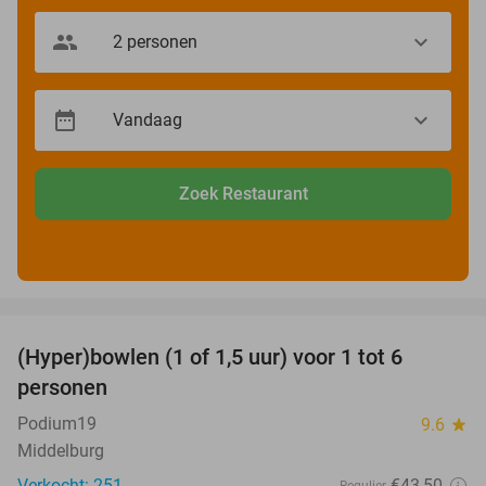
Zoek Restaurant
favorite_border
(Hyper)bowlen (1 of 1,5 uur) voor 1 tot 6
33%
personen
Podium19
9.6
star
Middelburg
Verkocht: 251
€43
,50