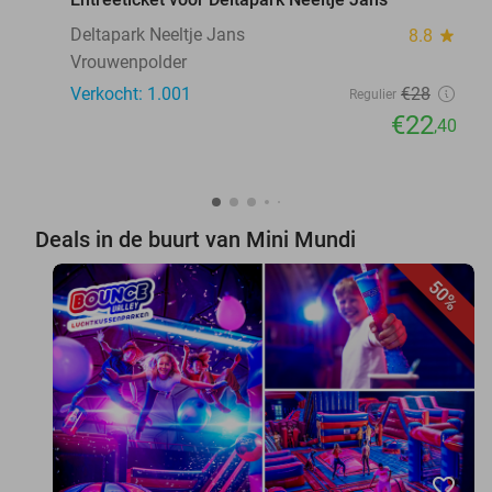
Deltapark Neeltje Jans
8.8
star
Vrouwenpolder
Verkocht: 1.001
€28
Regulier
€22
,40
Deals in de buurt van Mini Mundi
50%
favorite_border