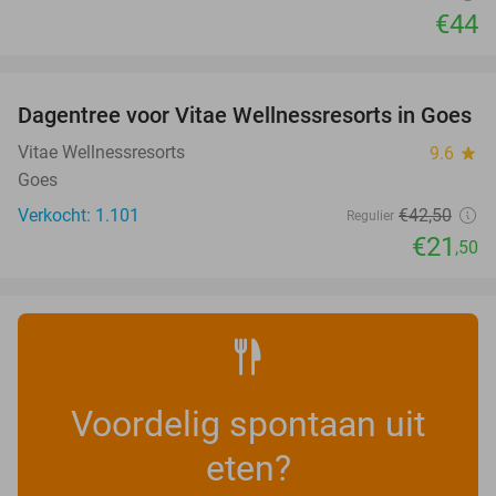
€44
favorite_border
Dagentree voor Vitae Wellnessresorts in Goes
49%
Vitae Wellnessresorts
9.6
star
Goes
Verkocht: 1.101
€42
,50
Regulier
€21
,50
Voordelig spontaan uit
eten?