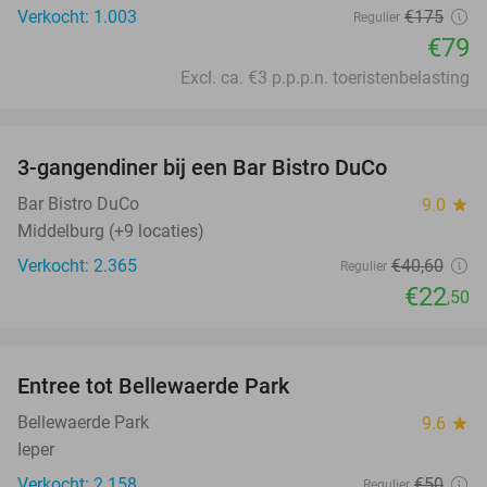
Verkocht: 1.003
€175
Regulier
€79
Excl. ca. €3 p.p.p.n. toeristenbelasting
favorite_border
3-gangendiner bij een Bar Bistro DuCo
45%
Bar Bistro DuCo
9.0
star
Middelburg (+9 locaties)
Verkocht: 2.365
€40
,60
Regulier
€22
,50
favorite_border
Entree tot Bellewaerde Park
38%
Bellewaerde Park
9.6
star
Ieper
Verkocht: 2.158
€50
Regulier