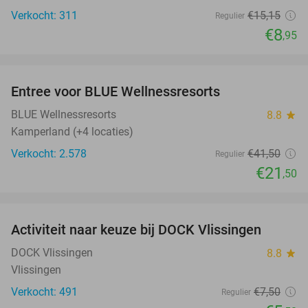
Verkocht: 311
€15
,15
Regulier
€8
,95
favorite_border
Entree voor BLUE Wellnessresorts
48%
BLUE Wellnessresorts
8.8
star
Kamperland (+4 locaties)
Verkocht: 2.578
€41
,50
Regulier
€21
,50
favorite_border
Activiteit naar keuze bij DOCK Vlissingen
27%
DOCK Vlissingen
8.8
star
Vlissingen
Verkocht: 491
€7
,50
Regulier