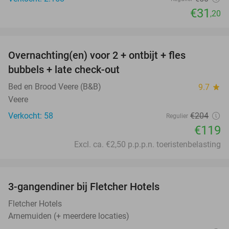
€31
,20
favorite_border
Overnachting(en) voor 2 + ontbijt + fles
42%
bubbels + late check-out
Bed en Brood Veere (B&B)
9.7
star
Veere
Verkocht: 58
€204
Regulier
€119
Excl. ca. €2,50 p.p.p.n. toeristenbelasting
favorite_border
3-gangendiner bij Fletcher Hotels
42%
Fletcher Hotels
Arnemuiden (+ meerdere locaties)