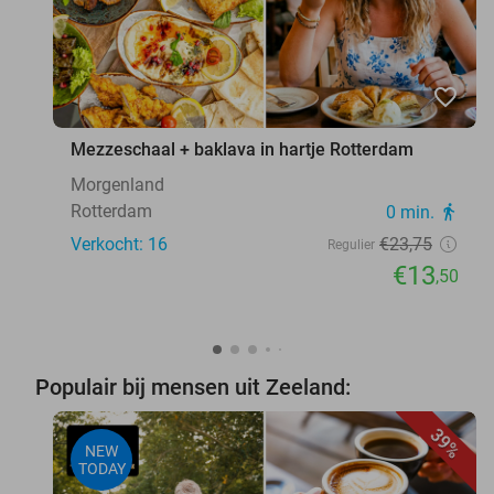
favorite_border
Mezzeschaal + baklava in hartje Rotterdam
Morgenland
Rotterdam
0 min.
directions_walk
Verkocht: 16
€23
,75
Regulier
€13
,50
Populair bij mensen uit Zeeland:
39%
NEW
TODAY