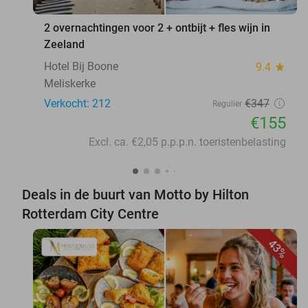
2 overnachtingen voor 2 + ontbijt + fles wijn in
Zeeland
Hotel Bij Boone
9.4
star
Meliskerke
Verkocht: 212
€347
Regulier
€155
Excl. ca. €2,05 p.p.p.n. toeristenbelasting
Deals in de buurt van Motto by Hilton
Rotterdam City Centre
43%