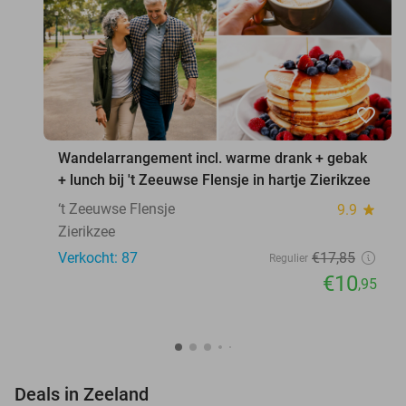
favorite_border
Wandelarrangement incl. warme drank + gebak
+ lunch bij 't Zeeuwse Flensje in hartje Zierikzee
‘t Zeeuwse Flensje
9.9
star
Zierikzee
Verkocht: 87
€17
,85
Regulier
€10
,95
favorite_border
Deals in Zeeland