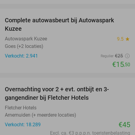
favorite_border
Complete autowasbeurt bij Autowaspark
38%
Kuzee
Autowaspark Kuzee
9.5
star
Goes (+2 locaties)
Verkocht: 2.941
€25
Regulier
€15
,50
favorite_border
Overnachting voor 2 + evt. ontbijt en 3-
gangendiner bij Fletcher Hotels
Fletcher Hotels
Arnemuiden (+ meerdere locaties)
€45
Verkocht: 18.289
Excl. ca. €3 p.p.p.n. toeristenbelasting