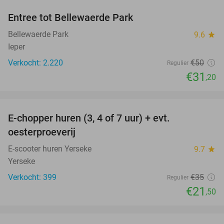
Entree tot Bellewaerde Park
38%
Bellewaerde Park
9.6
star
Ieper
Verkocht: 2.220
€50
Regulier
€31
,20
favorite_border
E-chopper huren (3, 4 of 7 uur) + evt.
39%
oesterproeverij
E-scooter huren Yerseke
9.7
star
Yerseke
Verkocht: 399
€35
Regulier
€21
,50
favorite_border