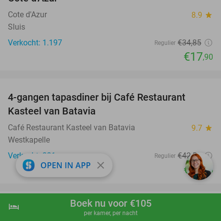
Cote d'Azur
8.9
star
Sluis
Verkocht: 1.197
€34
,85
Regulier
€17
,90
favorite_border
4-gangen tapasdiner bij Café Restaurant
32%
Kasteel van Batavia
Café Restaurant Kasteel van Batavia
9.7
star
Westkapelle
Verkocht: 321
€42
,50
Regulier
close
OPEN IN APP
€28
,95
favorite_border
Boek nu voor €105
hotel
shopping_cart
Boek nu
navigate_next
Entree voor Avonturenpark de Tovertuin
34%
per kamer, per nacht