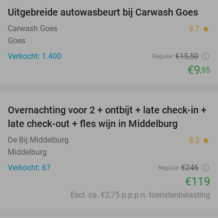
Uitgebreide autowasbeurt bij Carwash Goes
36%
Carwash Goes
9.7
star
Goes
Verkocht: 1.400
€15
,50
Regulier
€9
,95
favorite_border
Overnachting voor 2 + ontbijt + late check-in +
52%
late check-out + fles wijn in Middelburg
De Bij Middelburg
8.2
star
Middelburg
Verkocht: 67
€246
Regulier
€119
Excl. ca. €2,75 p.p.p.n. toeristenbelasting
favorite_border