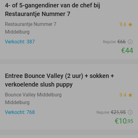
4- of 5-gangendiner van de chef bij
33%
Restaurantje Nummer 7
Restaurantje Nummer 7
9.6
star
Middelburg
Verkocht: 387
€66
Regulier
€44
favorite_border
Entree Bounce Valley (2 uur) + sokken +
50%
verkoelende slush puppy
Bounce Valley Middelburg
9.4
star
Middelburg
Verkocht: 768
€21
,95
Regulier
€10
,95