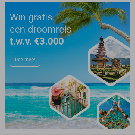
Win gratis
een droomreis
t.w.v. €3.000
Doe mee!