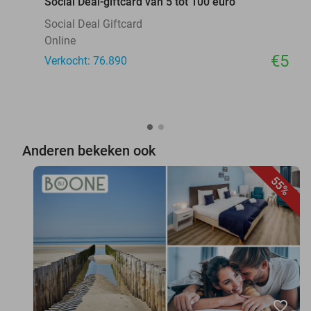
Social Deal-giftcard van 5 tot 100 euro
Social Deal Giftcard
Online
€5
Verkocht: 76.890
Anderen bekeken ook
55%
favorite_border