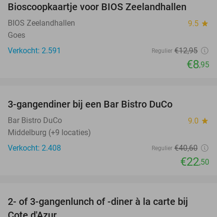
Bioscoopkaartje voor BIOS Zeelandhallen
31%
BIOS Zeelandhallen
9.5
star
Goes
Verkocht: 2.591
€12
,95
Regulier
€8
,95
favorite_border
3-gangendiner bij een Bar Bistro DuCo
45%
Bar Bistro DuCo
9.0
star
Middelburg (+9 locaties)
Verkocht: 2.408
€40
,60
Regulier
€22
,50
favorite_border
2- of 3-gangenlunch of -diner à la carte bij
49%
Cote d'Azur