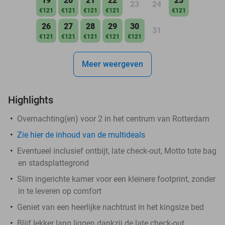
19
20
21
22
25
23
24
€121
€121
€121
€121
€121
26
27
28
29
30
31
€121
€121
€121
€121
€121
Meer weergeven
Highlights
Overnachting(en) voor 2 in het centrum van Rotterdam
Zie hier de inhoud van de multideals
Eventueel inclusief ontbijt, late check-out, Motto tote bag
en stadsplattegrond
Slim ingerichte kamer voor een kleinere footprint, zonder
in te leveren op comfort
Geniet van een heerlijke nachtrust in het kingsize bed
Blijf lekker lang liggen dankzij de late check-out