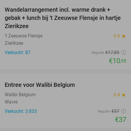
Wandelarrangement incl. warme drank +
39%
NEW
gebak + lunch bij 't Zeeuwse Flensje in hartje
TODAY
Zierikzee
‘t Zeeuwse Flensje
9.9
star
Zierikzee
Verkocht: 87
€17
,85
Regulier
€10
,95
favorite_border
Entree voor Walibi Belgium
35%
Walibi Belgium
9.4
star
Wavre
Verkocht: 3.833
€57
Regulier
€37