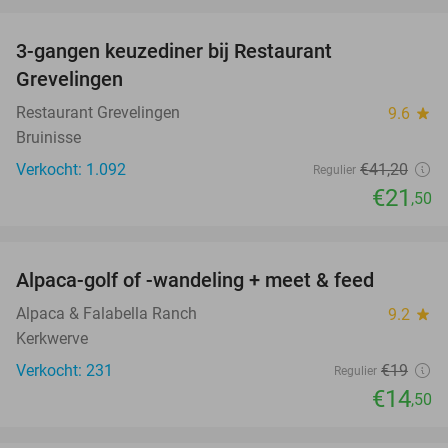
favorite_border
3-gangen keuzediner bij Restaurant
48%
Grevelingen
Restaurant Grevelingen
9.6
star
Bruinisse
Verkocht: 1.092
€41
,20
Regulier
€21
,50
favorite_border
Alpaca-golf of -wandeling + meet & feed
24%
Alpaca & Falabella Ranch
9.2
star
Kerkwerve
Verkocht: 231
€19
Regulier
€14
,50
favorite_border