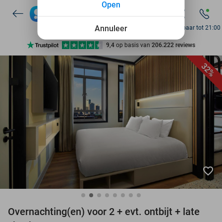
Open
7 dagen per week beschikbaar
10+ miljoen leden
Annuleer
Bereikbaar tot 21:00
9,4
op basis van
206.222 reviews
Ontdek 15.000+ deals
32%
7 dagen per week beschikbaar
10+ miljoen leden
favorite_border
Overnachting(en) voor 2 + evt. ontbijt + late