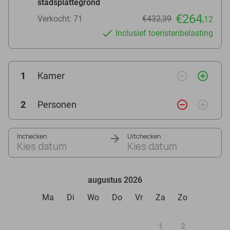
stadsplattegrond
€264
Verkocht: 71
€432,39
,12
Inclusief toeristenbelasting
remove_circle_outline
add_circle_outline
1
Kamer
remove_circle_outline
add_circle_outline
2
Personen
Inchecken
Uitchecken
Kies datum
Kies datum
augustus 2026
Ma
Di
Wo
Do
Vr
Za
Zo
1
2