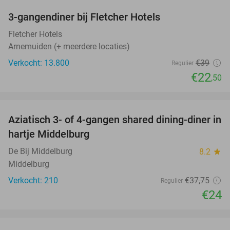
3-gangendiner bij Fletcher Hotels
42%
Fletcher Hotels
Arnemuiden (+ meerdere locaties)
Verkocht: 13.800
€39
Regulier
€22
,50
favorite_border
Aziatisch 3- of 4-gangen shared dining-diner in
36%
hartje Middelburg
De Bij Middelburg
8.2
star
Middelburg
Verkocht: 210
€37
,75
Regulier
€24
favorite_border