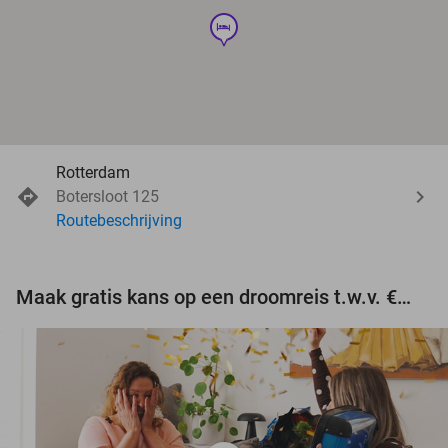
hotel
Rotterdam
Botersloot 125
Routebeschrijving
Maak gratis kans op een droomreis t.w.v. €3.000!