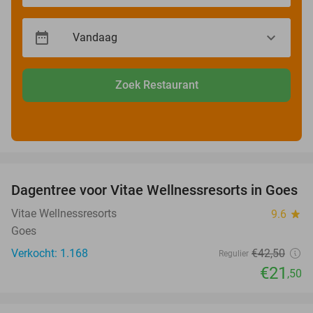
Zoek Restaurant
favorite_border
Dagentree voor Vitae Wellnessresorts in Goes
49%
Vitae Wellnessresorts
9.6
star
Goes
Verkocht: 1.168
€42
,50
Regulier
€21
,50
favorite_border