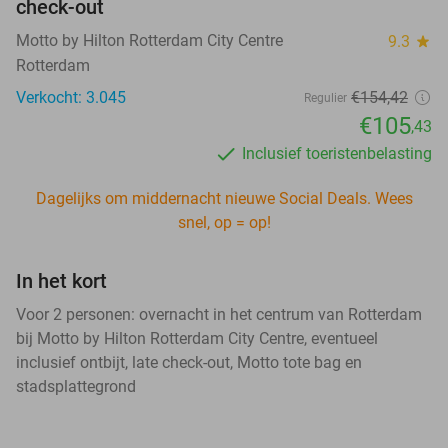
check-out
Motto by Hilton Rotterdam City Centre
9.3
star
Rotterdam
Verkocht: 3.045
€154,42
Regulier
€105
,43
Inclusief toeristenbelasting
Dagelijks om middernacht nieuwe Social Deals. Wees
snel, op = op!
In het kort
Voor 2 personen: overnacht in het centrum van Rotterdam
bij Motto by Hilton Rotterdam City Centre, eventueel
inclusief ontbijt, late check-out, Motto tote bag en
stadsplattegrond