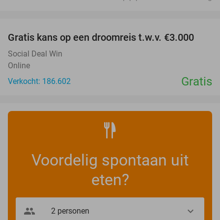
favorite_border
Gratis kans op een droomreis t.w.v. €3.000
Social Deal Win
Online
Gratis
Verkocht: 186.602
Voordelig spontaan uit
eten?