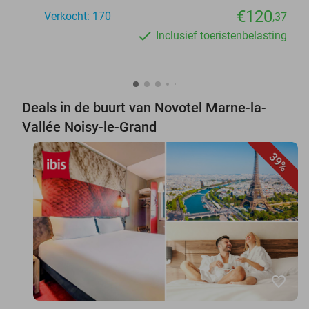
€120
Verkocht: 170
,37
Inclusief toeristenbelasting
Deals in de buurt van Novotel Marne-la-
Vallée Noisy-le-Grand
39%
favorite_border