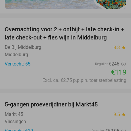
favorite_border
Overnachting voor 2 + ontbijt + late check-in +
52%
late check-out + fles wijn in Middelburg
De Bij Middelburg
8.3
star
Middelburg
Verkocht: 55
€246
Regulier
€119
Excl. ca. €2,75 p.p.p.n. toeristenbelasting
favorite_border
5-gangen proeverijdiner bij Markt45
34%
Markt 45
9.5
star
Vlissingen
Verkocht: 610
€59
,05
Regulier