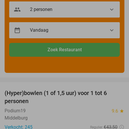
Zoek Restaurant
favorite_border
(Hyper)bowlen (1 of 1,5 uur) voor 1 tot 6
33%
personen
Podium19
9.6
star
Middelburg
Verkocht: 245
€43
,50
Regulier