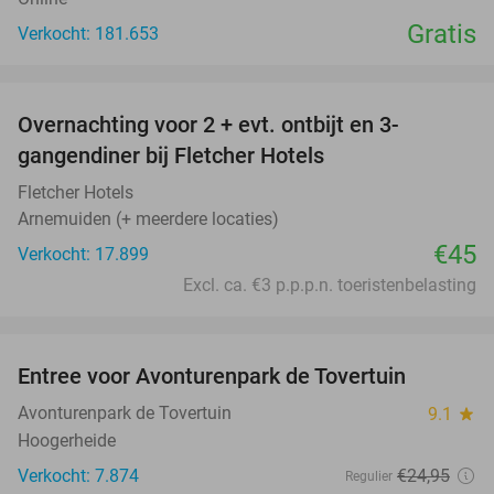
Gratis
Verkocht: 181.653
favorite_border
Overnachting voor 2 + evt. ontbijt en 3-
gangendiner bij Fletcher Hotels
Fletcher Hotels
Arnemuiden (+ meerdere locaties)
€45
Verkocht: 17.899
Excl. ca. €3 p.p.p.n. toeristenbelasting
favorite_border
Entree voor Avonturenpark de Tovertuin
34%
Avonturenpark de Tovertuin
9.1
star
Hoogerheide
Verkocht: 7.874
€24
,95
Regulier