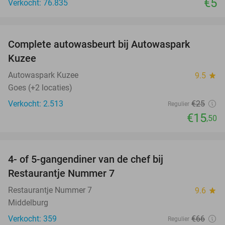
€5
Verkocht: 76.835
favorite_border
Complete autowasbeurt bij Autowaspark
38%
Kuzee
Autowaspark Kuzee
9.5
star
Goes (+2 locaties)
Verkocht: 2.513
€25
Regulier
€15
,50
favorite_border
4- of 5-gangendiner van de chef bij
33%
Restaurantje Nummer 7
Restaurantje Nummer 7
9.6
star
Middelburg
Verkocht: 359
€66
Regulier