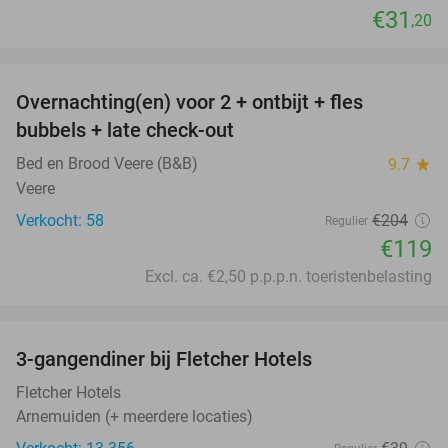
€31
,20
favorite_border
Overnachting(en) voor 2 + ontbijt + fles
42%
bubbels + late check-out
Bed en Brood Veere (B&B)
9.7
star
Veere
Verkocht: 58
€204
Regulier
€119
Excl. ca. €2,50 p.p.p.n. toeristenbelasting
favorite_border
3-gangendiner bij Fletcher Hotels
42%
Fletcher Hotels
Arnemuiden (+ meerdere locaties)