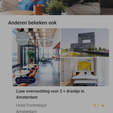
Anderen bekeken ook
favorite_border
Luxe overnachting voor 2 + drankje in
Amsterdam
Hotel Pontsteiger
8.7
star
Amsterdam