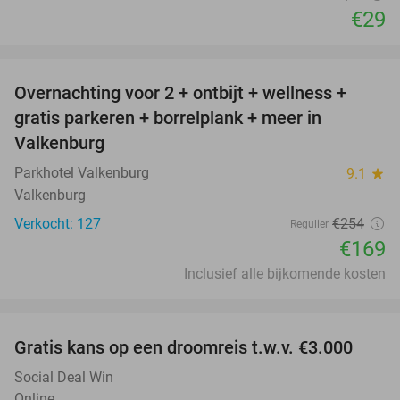
€29
favorite_border
Overnachting voor 2 + ontbijt + wellness +
33%
gratis parkeren + borrelplank + meer in
Valkenburg
Parkhotel Valkenburg
9.1
star
Valkenburg
Verkocht: 127
€254
Regulier
€169
Inclusief alle bijkomende kosten
favorite_border
Gratis kans op een droomreis t.w.v. €3.000
Social Deal Win
Online