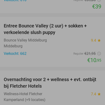
€39
favorite_border
Entree Bounce Valley (2 uur) + sokken +
50%
verkoelende slush puppy
Bounce Valley Middelburg
9.4
star
Middelburg
Verkocht: 662
€21
,95
Regulier
€10
,95
favorite_border
Overnachting voor 2 + wellness + evt. ontbijt
55%
bij Fletcher Hotels
Wellness-Hotel Fletcher
7.4
star
Kamperland (+9 locaties)