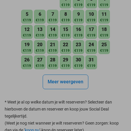
€119
€119
€119
€119
5
6
7
8
9
10
11
€119
€119
€119
€119
€119
€119
€119
12
13
14
15
16
17
18
€119
€119
€119
€119
€119
€119
€119
19
20
21
22
23
24
25
€119
€119
€119
€119
€119
€119
€119
26
27
28
29
30
31
€119
€119
€119
€119
€119
€119
Meer weergeven
*
Weet je al op welke datum je wilt reserveren? Selecteer dan
hierboven de datum en reserveer en koop jouw Social Deal
tegelijkertijd.
(Weet je nog niet wanneer je wilt reserveren? Geen zorgen: koop
dan via de ‘
koop nu
’-knop én reserveer later)