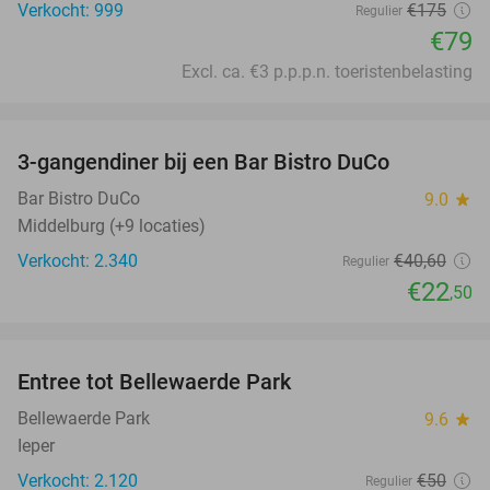
Verkocht: 999
€175
Regulier
€79
Excl. ca. €3 p.p.p.n. toeristenbelasting
favorite_border
3-gangendiner bij een Bar Bistro DuCo
45%
Bar Bistro DuCo
9.0
star
Middelburg (+9 locaties)
Verkocht: 2.340
€40
,60
Regulier
€22
,50
favorite_border
Entree tot Bellewaerde Park
38%
Bellewaerde Park
9.6
star
Ieper
Verkocht: 2.120
€50
Regulier