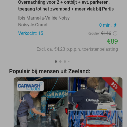
Overnachting voor 2 + ontbijt + evt. parkeren,
toegang tot het zwembad + meer vlak bij Parijs
Ibis Marne-la-Vallée Noisy
Noisy-le-Grand
0 min.
directions_walk
Verkocht: 15
€146
Regulier
€89
Excl. ca. €4,23 p.p.p.n. toeristenbelasting
Populair bij mensen uit Zeeland:
36%