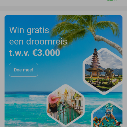
Win gratis
een droomreis
t.w.v. €3.000
Doe mee!