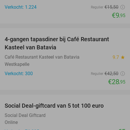
Verkocht: 1.224
€15
,50
Regulier
€9
,95
favorite_border
4-gangen tapasdiner bij Café Restaurant
32%
Kasteel van Batavia
Café Restaurant Kasteel van Batavia
9.7
star
Westkapelle
Verkocht: 300
€42
,50
Regulier
€28
,95
favorite_border
Social Deal-giftcard van 5 tot 100 euro
Social Deal Giftcard
Online