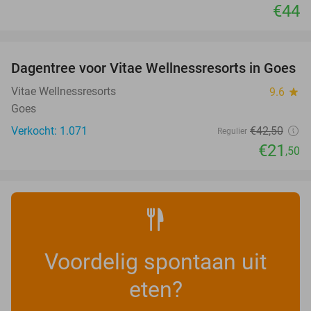
€44
favorite_border
Dagentree voor Vitae Wellnessresorts in Goes
49%
Vitae Wellnessresorts
9.6
star
Goes
Verkocht: 1.071
€42
,50
Regulier
€21
,50
Voordelig spontaan uit
eten?