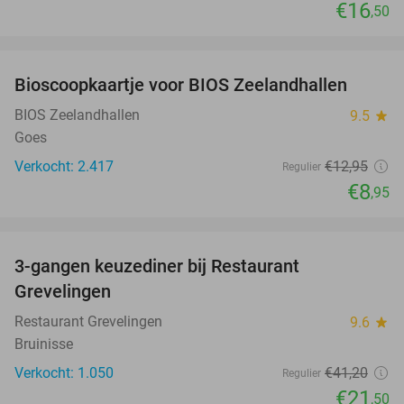
€16
,50
favorite_border
Bioscoopkaartje voor BIOS Zeelandhallen
31%
BIOS Zeelandhallen
9.5
star
Goes
Verkocht: 2.417
€12
,95
Regulier
€8
,95
favorite_border
3-gangen keuzediner bij Restaurant
48%
Grevelingen
Restaurant Grevelingen
9.6
star
Bruinisse
Verkocht: 1.050
€41
,20
Regulier
€21
,50