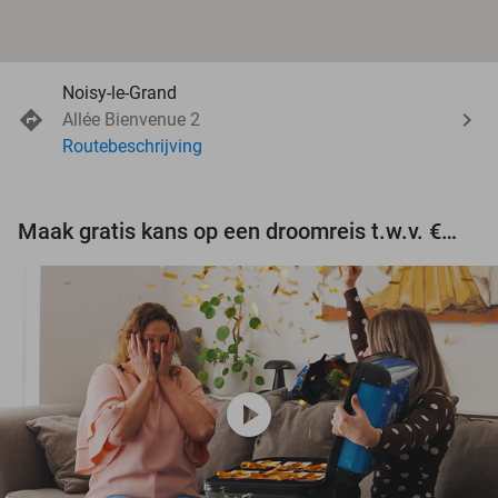
Noisy-le-Grand
Allée Bienvenue 2
Routebeschrijving
Maak gratis kans op een droomreis t.w.v. €3.000!
play_circle