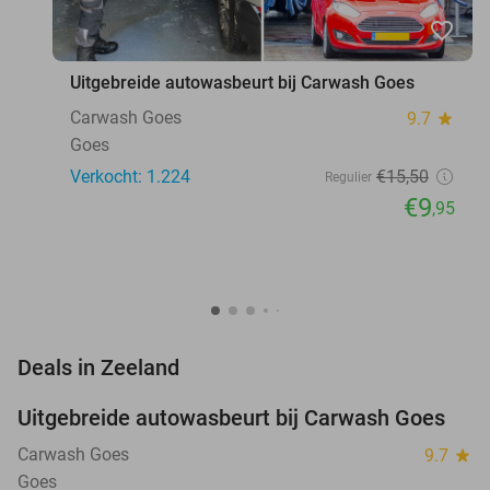
favorite_border
Uitgebreide autowasbeurt bij Carwash Goes
Carwash Goes
9.7
star
Goes
Verkocht: 1.224
€15
,50
Regulier
€9
,95
favorite_border
Deals in Zeeland
Uitgebreide autowasbeurt bij Carwash Goes
36%
Carwash Goes
9.7
star
Goes