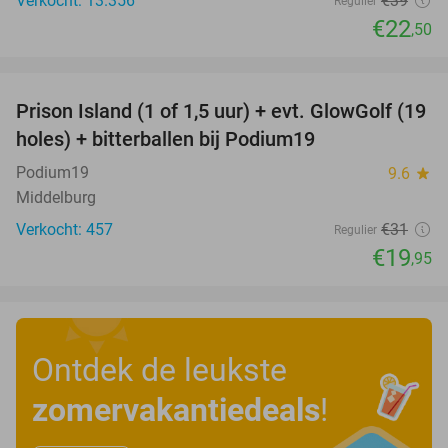
Verkocht: 13.356
€39
Regulier
€22
,50
favorite_border
Prison Island (1 of 1,5 uur) + evt. GlowGolf (19
36%
holes) + bitterballen bij Podium19
Podium19
9.6
star
Middelburg
Verkocht: 457
€31
Regulier
€19
,95
Ontdek de leukste
zomervakantiedeals
!