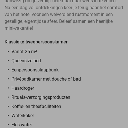
aanwezig om je verblijf helemaal naar wens in te vullen.
Na een dag vol ontdekkingen keer je terug naar het comfort
van het hotel voor een welverdiend rustmoment in een
gezellige, eigentijdse sfeer. Beleef samen een heerlijke
mini-vakantie!
Klassieke tweepersoonskamer
Vanaf 25 m²
Queensize bed
Eenpersoonsslaapbank
Privébadkamer met douche of bad
Haardroger
Rituals-verzorgingsproducten
Koffie- en theefaciliteiten
Waterkoker
Fles water