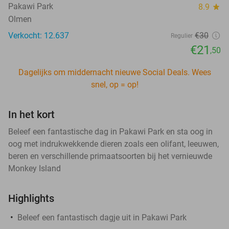
Pakawi Park
8.9
star
Olmen
Verkocht: 12.637
€30
Regulier
€21
,50
Dagelijks om middernacht nieuwe Social Deals. Wees
snel, op = op!
In het kort
Beleef een fantastische dag in Pakawi Park en sta oog in
oog met indrukwekkende dieren zoals een olifant, leeuwen,
beren en verschillende primaatsoorten bij het vernieuwde
Monkey Island
Highlights
Beleef een fantastisch dagje uit in Pakawi Park