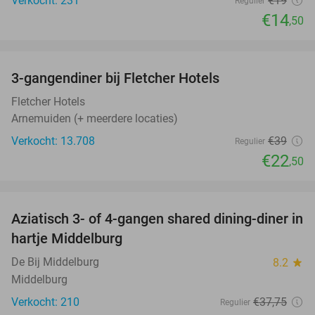
Verkocht: 231
€19
Regulier
€14
,50
favorite_border
3-gangendiner bij Fletcher Hotels
42%
Fletcher Hotels
Arnemuiden (+ meerdere locaties)
Verkocht: 13.708
€39
Regulier
€22
,50
favorite_border
Aziatisch 3- of 4-gangen shared dining-diner in
36%
hartje Middelburg
De Bij Middelburg
8.2
star
Middelburg
Verkocht: 210
€37
,75
Regulier