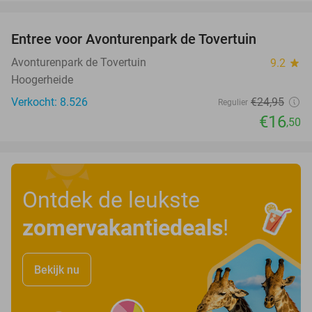
favorite_border
Entree voor Avonturenpark de Tovertuin
34%
Avonturenpark de Tovertuin
9.2
star
Hoogerheide
Verkocht: 8.526
€24
,95
Regulier
€16
,50
Ontdek de leukste
zomervakantiedeals
!
Bekijk nu