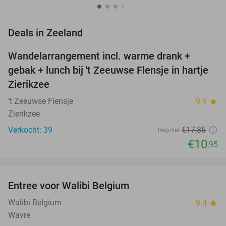
favorite_border
Deals in Zeeland
Wandelarrangement incl. warme drank +
39%
NEW
gebak + lunch bij 't Zeeuwse Flensje in hartje
TODAY
Zierikzee
‘t Zeeuwse Flensje
9.9
star
Zierikzee
Verkocht: 39
€17
,85
Regulier
€10
,95
favorite_border
Entree voor Walibi Belgium
35%
Walibi Belgium
9.4
star
Wavre