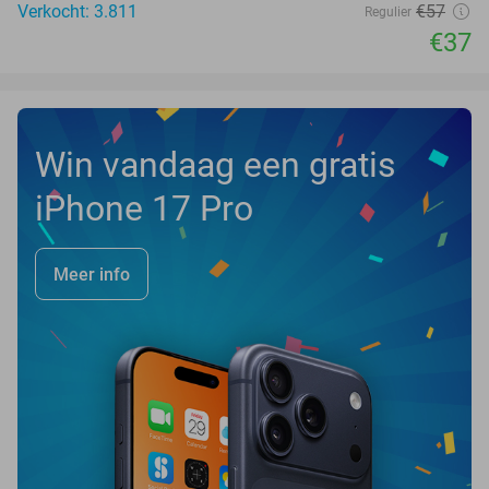
Verkocht: 3.811
€57
Regulier
€37
Win vandaag een gratis
iPhone 17 Pro
Meer info