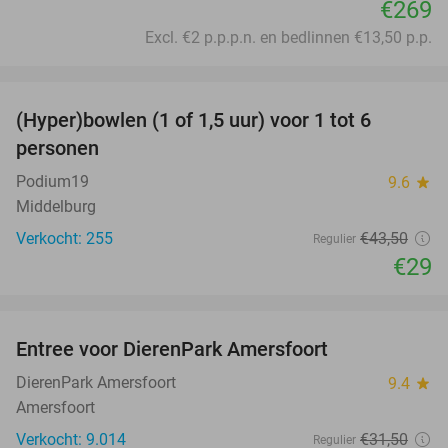
€269
Excl. €2 p.p.p.n. en bedlinnen €13,50 p.p.
favorite_border
(Hyper)bowlen (1 of 1,5 uur) voor 1 tot 6
33%
personen
Podium19
9.6
star
Middelburg
Verkocht: 255
€43
,50
Regulier
€29
favorite_border
Entree voor DierenPark Amersfoort
24%
DierenPark Amersfoort
9.4
star
Amersfoort
Verkocht: 9.014
€31
,50
Regulier