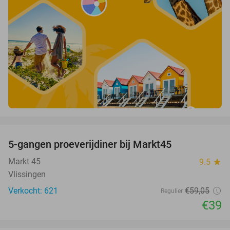
favorite_border
5-gangen proeverijdiner bij Markt45
34%
Markt 45
9.5
star
Vlissingen
Verkocht: 621
€59
,05
Regulier
€39
favorite_border