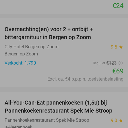
€24
favorite_border
Overnachting(en) voor 2 + ontbijt +
44%
bittergarnituur in Bergen op Zoom
City Hotel Bergen op Zoom
9.5
star
Bergen op Zoom
Verkocht: 1.790
€123
Regulier
€69
Excl. ca. €4 p.p.p.n. toeristenbelasting
favorite_border
All-You-Can-Eat pannenkoeken (1,5u) bij
57%
Pannenkoekenrestaurant Spek Mie Stroop
Pannenkoekenrestaurant Spek Mie Stroop
9.0
star
's-Heerenhoek