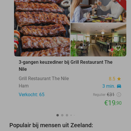
favorite_border
3-gangen keuzediner bij Grill Restaurant The
Nile
Grill Restaurant The Nile
8.5
star
Ham
3 min.
directions_car
Verkocht: 65
€31
Regulier
€19
,90
Populair bij mensen uit Zeeland: