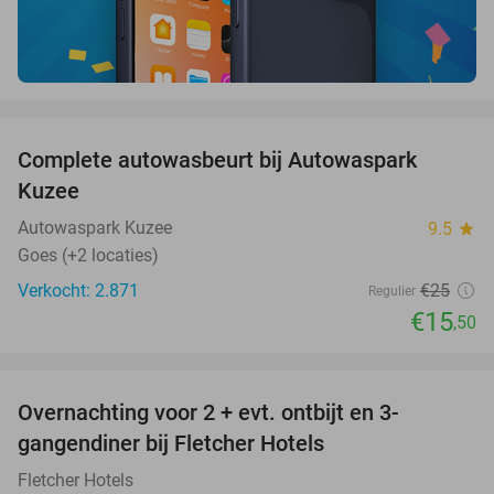
favorite_border
Complete autowasbeurt bij Autowaspark
38%
Kuzee
Autowaspark Kuzee
9.5
star
Goes (+2 locaties)
Verkocht: 2.871
€25
Regulier
€15
,50
favorite_border
Overnachting voor 2 + evt. ontbijt en 3-
gangendiner bij Fletcher Hotels
Fletcher Hotels