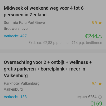
Midweek of weekend weg voor 4 tot 6
personen in Zeeland
Summio Parc Port Greve
8.9
star
Brouwershaven
€244
Verkocht: 497
,75
Excl. ca. €2,83 p.p.p.n. en €14 p.p. bedlinnen
favorite_border
Overnachting voor 2 + ontbijt + wellness +
33%
gratis parkeren + borrelplank + meer in
Valkenburg
Parkhotel Valkenburg
9.1
star
Valkenburg
Verkocht: 133
€254
Regulier
€169