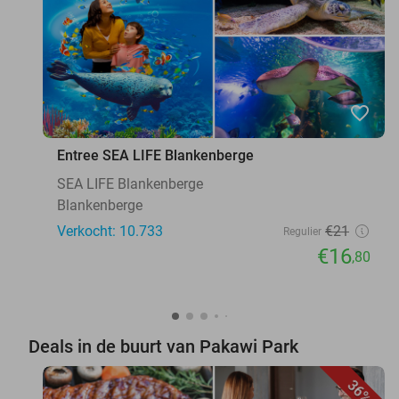
favorite_border
Entree SEA LIFE Blankenberge
SEA LIFE Blankenberge
Blankenberge
Verkocht: 10.733
€21
Regulier
€16
,80
Deals in de buurt van Pakawi Park
36%