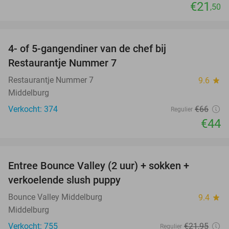
€21
,50
favorite_border
4- of 5-gangendiner van de chef bij
33%
Restaurantje Nummer 7
Restaurantje Nummer 7
9.6
star
Middelburg
Verkocht: 374
€66
Regulier
€44
favorite_border
Entree Bounce Valley (2 uur) + sokken +
50%
verkoelende slush puppy
Bounce Valley Middelburg
9.4
star
Middelburg
Verkocht: 755
€21
,95
Regulier