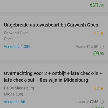
€21
,50
favorite_border
Uitgebreide autowasbeurt bij Carwash Goes
36%
Carwash Goes
9.7
star
Goes
Verkocht: 1.386
€15
,50
Regulier
€9
,95
favorite_border
Overnachting voor 2 + ontbijt + late check-in +
52%
late check-out + fles wijn in Middelburg
De Bij Middelburg
8.2
star
Middelburg
Verkocht: 66
€246
Regulier