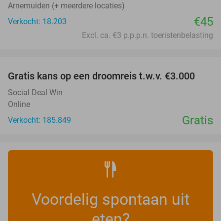
Arnemuiden (+ meerdere locaties)
€45
Verkocht: 18.203
Excl. ca. €3 p.p.p.n. toeristenbelasting
favorite_border
Gratis kans op een droomreis t.w.v. €3.000
Social Deal Win
Online
Gratis
Verkocht: 185.849
Voordelig spontaan uit
eten?