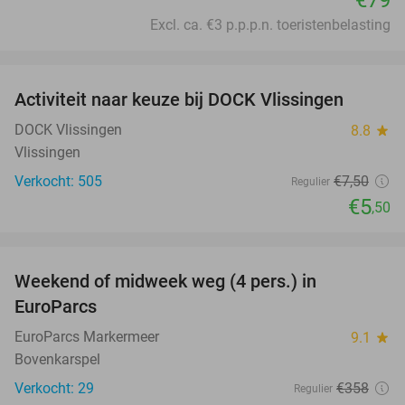
Excl. ca. €3 p.p.p.n. toeristenbelasting
favorite_border
Activiteit naar keuze bij DOCK Vlissingen
27%
DOCK Vlissingen
8.8
star
Vlissingen
Verkocht: 505
€7
,50
Regulier
€5
,50
favorite_border
Weekend of midweek weg (4 pers.) in
25%
EuroParcs
EuroParcs Markermeer
9.1
star
Bovenkarspel
Verkocht: 29
€358
Regulier