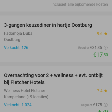
Inclusief alle bijkomende kosten
favorite_border
3-gangen keuzediner in hartje Oostburg
44%
Fadomoja Dubai
9.6
star
Oostburg
Verkocht: 126
€31
,35
Regulier
€17
,50
favorite_border
Overnachting voor 2 + wellness + evt. ontbijt
55%
bij Fletcher Hotels
Wellness-Hotel Fletcher
7.4
star
Kamperland (+9 locaties)
Verkocht: 1.024
€175
Regulier
€79