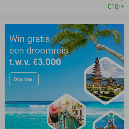
€10
,95
Win gratis
een droomreis
t.w.v. €3.000
Doe mee!