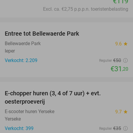
€119
Excl. ca. €2,75 p.p.p.n. toeristenbelasting
favorite_border
Entree tot Bellewaerde Park
38%
Bellewaerde Park
9.6
star
Ieper
Verkocht: 2.209
€50
Regulier
€31
,20
favorite_border
E-chopper huren (3, 4 of 7 uur) + evt.
39%
oesterproeverij
E-scooter huren Yerseke
9.7
star
Yerseke
Verkocht: 399
€35
Regulier