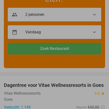
Zoek Restaurant
favorite_border
Dagentree voor Vitae Wellnessresorts in Goes
49%
Vitae Wellnessresorts
9.6
star
Goes
Verkocht: 1.149
€42
,50
Regulier