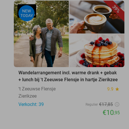
39%
NEW
TODAY
favorite_border
Wandelarrangement incl. warme drank + gebak
+ lunch bij 't Zeeuwse Flensje in hartje Zierikzee
‘t Zeeuwse Flensje
9.9
star
Zierikzee
Verkocht: 39
€17
,85
Regulier
€10
,95