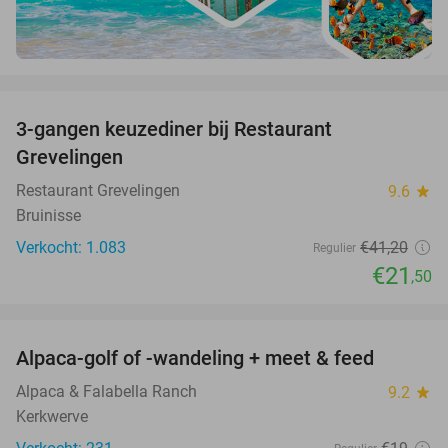
favorite_border
3-gangen keuzediner bij Restaurant
48%
Grevelingen
Restaurant Grevelingen
9.6
star
Bruinisse
Verkocht: 1.083
€41
,20
Regulier
€21
,50
favorite_border
Alpaca-golf of -wandeling + meet & feed
24%
Alpaca & Falabella Ranch
9.2
star
Kerkwerve