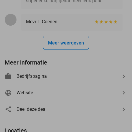
superleuke dag gehad heel leuk park
I.
Mevr. I. Coenen
Meer weergeven
Meer informatie
Bedrijfspagina
Website
Deel deze deal
Locaties