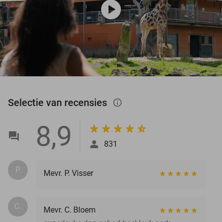
play_circle
Selectie van recensies
info_outlined
8,9
831
P.
Mevr. P. Visser
C.
Mevr. C. Bloem