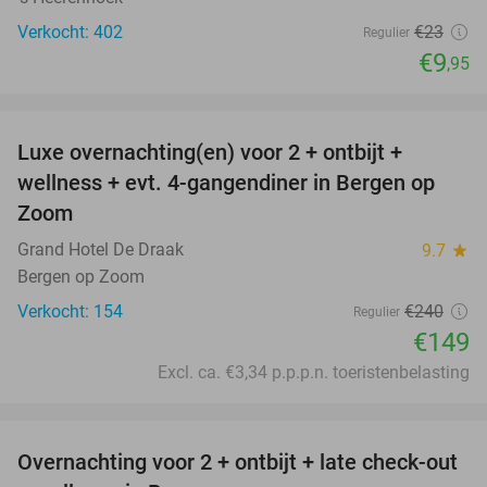
Verkocht: 402
€23
Regulier
€9
,95
favorite_border
Luxe overnachting(en) voor 2 + ontbijt +
38%
wellness + evt. 4-gangendiner in Bergen op
Zoom
Grand Hotel De Draak
9.7
star
Bergen op Zoom
Verkocht: 154
€240
Regulier
€149
Excl. ca. €3,34 p.p.p.n. toeristenbelasting
favorite_border
Overnachting voor 2 + ontbijt + late check-out
34%