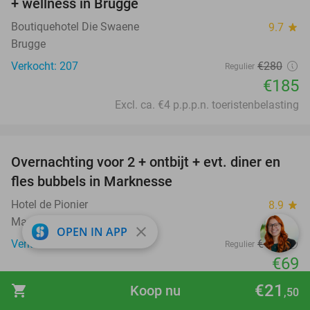
+ wellness in Brugge
Boutiquehotel Die Swaene
9.7
star
Brugge
Verkocht: 207
€280
Regulier
€185
Excl. ca. €4 p.p.p.n. toeristenbelasting
favorite_border
Overnachting voor 2 + ontbijt + evt. diner en
37%
fles bubbels in Marknesse
Hotel de Pionier
8.9
star
Marknesse
close
OPEN IN APP
Verkocht: 88
€110
Regulier
€69
Inclusief alle bijkomende kosten
€21
shopping_cart
Koop nu
,50
favorite_border