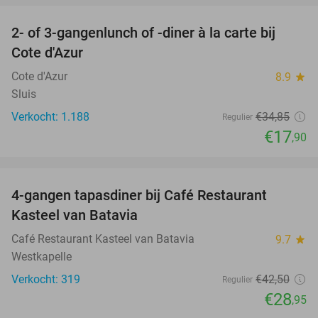
2- of 3-gangenlunch of -diner à la carte bij
49%
Cote d'Azur
Cote d'Azur
8.9
star
Sluis
Verkocht: 1.188
€34
,85
Regulier
€17
,90
favorite_border
4-gangen tapasdiner bij Café Restaurant
32%
Kasteel van Batavia
Café Restaurant Kasteel van Batavia
9.7
star
Westkapelle
Verkocht: 319
€42
,50
Regulier
€28
,95