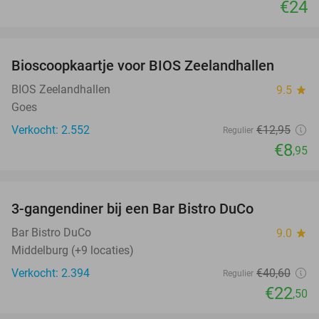
€24
favorite_border
Bioscoopkaartje voor BIOS Zeelandhallen
31%
BIOS Zeelandhallen
9.5
star
Goes
Verkocht: 2.552
€12
,95
Regulier
€8
,95
favorite_border
3-gangendiner bij een Bar Bistro DuCo
45%
Bar Bistro DuCo
9.0
star
Middelburg (+9 locaties)
Verkocht: 2.394
€40
,60
Regulier
€22
,50
favorite_border