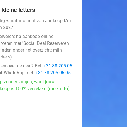
 kleine letters
dig vanaf moment van aankoop t/m
an 2027
erveren:
na aankoop online
rveren met 'Social Deal Reserveren'
vinden onder het overzicht:
mijn
chers
)
gen over de deal? Bel:
+31 88 205 05
f WhatsApp met:
+31 88 205 05 05
p zonder zorgen, want jouw
koop is 100% verzekerd (meer info)