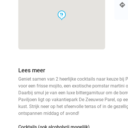
food
Lees meer
Geniet samen van 2 heerlijke cocktails naar keuze bij P
voor een frisse mojito, een exotische pornstar martini 
Daarbij smul je van een luxe bittergarnituur om de bor
Paviljoen ligt op vakantiepark De Zeeuwse Parel, op e
kust. Strijk neer op het sfeervolle terras of in de geze
ontspannen middag of avond!
Cocktails (ook alcoholvrij mogelijk)