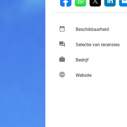
whatsapp
linkedin
fb
mai
date_range
keybo
Beschikbaarheid
chat
keybo
Selectie van recensies
work
keybo
Bedrijf
language
keybo
Website