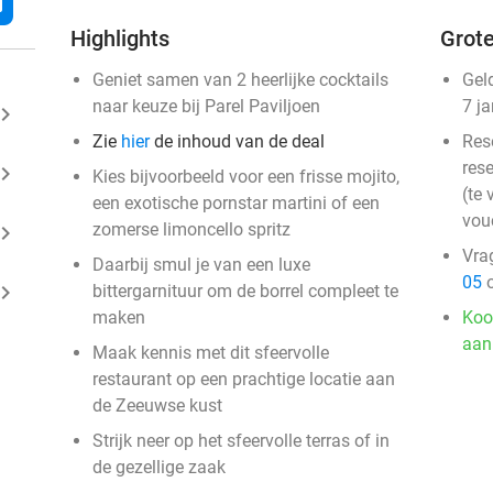
l
Highlights
Grote
Geniet samen van 2 heerlijke cocktails
Gel
naar keuze bij Parel Paviljoen
7 j
ard_arrow_right
Zie
hier
de inhoud van de deal
Res
rese
ard_arrow_right
Kies bijvoorbeeld voor een frisse mojito,
(te 
een exotische pornstar martini of een
vou
zomerse limoncello spritz
ard_arrow_right
Vra
Daarbij smul je van een luxe
05
o
ard_arrow_right
bittergarnituur om de borrel compleet te
maken
Koo
aan
Maak kennis met dit sfeervolle
restaurant op een prachtige locatie aan
de Zeeuwse kust
Strijk neer op het sfeervolle terras of in
de gezellige zaak