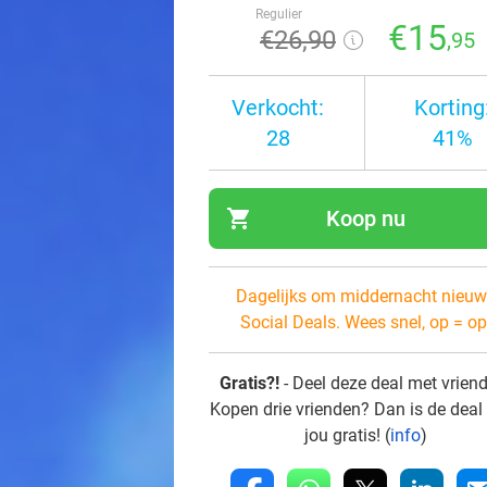
Regulier
€15
€26
,90
,95
Verkocht:
Korting
28
41%
shopping_cart
Koop nu
navi
Dagelijks om middernacht nieuw
Social Deals. Wees snel, op = op
Gratis?!
- Deel deze deal met vrien
Kopen drie vrienden? Dan is de deal
jou gratis! (
info
)