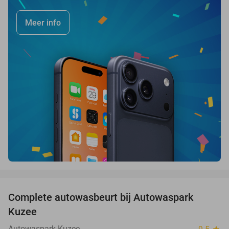
Meer info
favorite_border
Complete autowasbeurt bij Autowaspark
38%
Kuzee
Autowaspark Kuzee