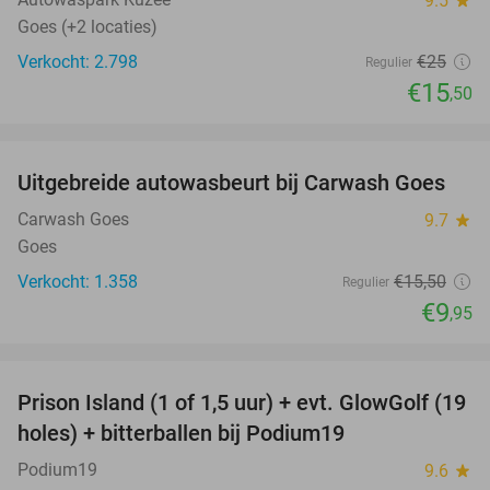
9.5
star
Goes (+2 locaties)
Verkocht: 2.798
€25
Regulier
€15
,50
favorite_border
Uitgebreide autowasbeurt bij Carwash Goes
36%
Carwash Goes
9.7
star
Goes
Verkocht: 1.358
€15
,50
Regulier
€9
,95
favorite_border
Prison Island (1 of 1,5 uur) + evt. GlowGolf (19
36%
holes) + bitterballen bij Podium19
Podium19
9.6
star