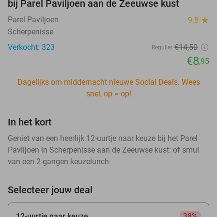
bij Parel Paviljoen aan de Zeeuwse kust
Parel Paviljoen
9.8
star
Scherpenisse
Verkocht: 323
€14
,50
Regulier
€8
,95
Dagelijks om middernacht nieuwe Social Deals. Wees
snel, op = op!
In het kort
Geniet van een heerlijk 12-uurtje naar keuze bij het Parel
Paviljoen in Scherpenisse aan de Zeeuwse kust: of smul
van een 2-gangen keuzelunch
Selecteer jouw deal
12-uurtje naar keuze
38%