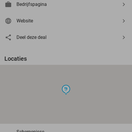
Bedrijfspagina
Website
Deel deze deal
Locaties
food
Scherpenisse