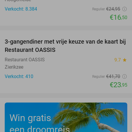
Verkocht: 8.384
€24
,95
Regulier
€16
,50
favorite_border
3-gangendiner met vrije keuze van de kaart bij
43%
Restaurant OASSIS
Restaurant OASSIS
9.7
star
Zierikzee
Verkocht: 410
€41
,70
Regulier
€23
,95
Win gratis
een droomreis