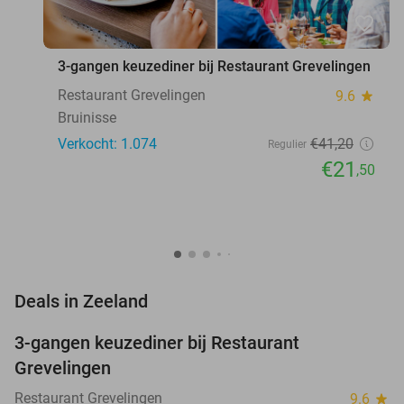
favorite_border
3-gangen keuzediner bij Restaurant Grevelingen
Restaurant Grevelingen
9.6
star
Bruinisse
Verkocht: 1.074
€41
,20
Regulier
€21
,50
favorite_border
Deals in Zeeland
3-gangen keuzediner bij Restaurant
48%
Grevelingen
Restaurant Grevelingen
9.6
star