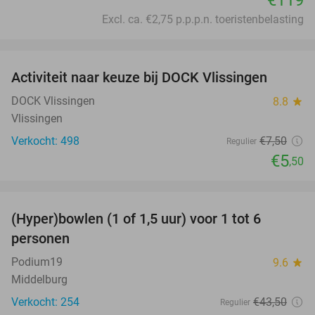
€119
Excl. ca. €2,75 p.p.p.n. toeristenbelasting
favorite_border
Activiteit naar keuze bij DOCK Vlissingen
27%
DOCK Vlissingen
8.8
star
Vlissingen
Verkocht: 498
€7
,50
Regulier
€5
,50
favorite_border
(Hyper)bowlen (1 of 1,5 uur) voor 1 tot 6
33%
personen
Podium19
9.6
star
Middelburg
Verkocht: 254
€43
,50
Regulier