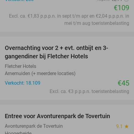
€109
Excl. ca. €1,83 p.p.p.n. in sept t/m apr en €2,04 p.p.p.n. in
mei t/m aug toeristenbelasting
favorite_border
Overnachting voor 2 + evt. ontbijt en 3-
gangendiner bij Fletcher Hotels
Fletcher Hotels
Arnemuiden (+ meerdere locaties)
€45
Verkocht: 18.109
Excl. ca. €3 p.p.p.n. toeristenbelasting
favorite_border
Entree voor Avonturenpark de Tovertuin
34%
Avonturenpark de Tovertuin
9.1
star
Hoogerheide