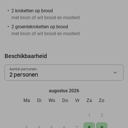
2 kroketten op brood
met bruin of wit brood en mosterd
2 groentekroketten op brood
met bruin of wit brood en mosterd
Beschikbaarheid
Aantal personen:
2 personen
augustus 2026
Ma
Di
Wo
Do
Vr
Za
Zo
1
2
3
4
5
6
7
8
9