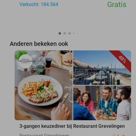
Gratis
Verkocht: 184.564
Anderen bekeken ook
48%
favorite_border
3-gangen keuzediner bij Restaurant Grevelingen
Restaurant Grevelingen