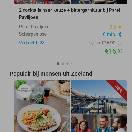
2 cocktails naar keuze + bittergarnituur bij Parel
Paviljoen
Parel Paviljoen
9.8
star
Scherpenisse
0 min.
directions_walk
Verkocht: 28
€26
,90
Regulier
€15
,95
Populair bij mensen uit Zeeland:
48%