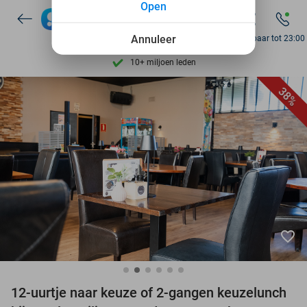
Open
7 dagen per week beschikbaar
Annuleer
Bereikbaar tot 23:00
10+ miljoen leden
9,4
op basis van
206.043 reviews
38%
Ontdek 15.000+ deals
7 dagen per week beschikbaar
10+ miljoen leden
favorite_border
12-uurtje naar keuze of 2-gangen keuzelunch