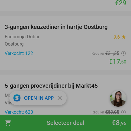
€29
favorite_border
3-gangen keuzediner in hartje Oostburg
44%
Fadomoja Dubai
9.6
star
Oostburg
Verkocht: 122
€31
,35
Regulier
€17
,50
favorite_border
5-gangen proeverijdiner bij Markt45
34%
Markt 45
9.5
star
close
OPEN IN APP
Vlissingen
Verkocht: 620
€59
,05
Regulier
€39
€8
shopping_cart
Selecteer deal
,95