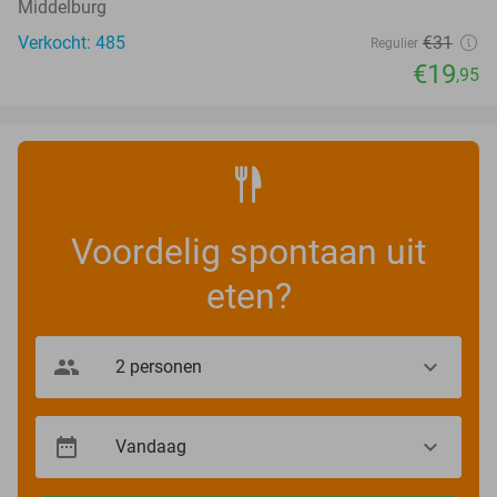
Middelburg
Verkocht: 485
€31
Regulier
€19
,95
Voordelig spontaan uit
eten?