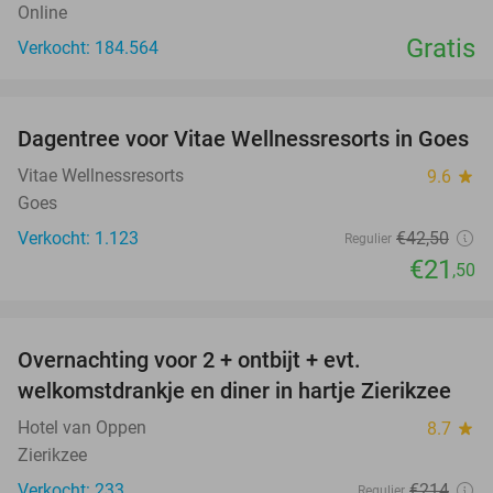
Online
Gratis
Verkocht: 184.564
favorite_border
Dagentree voor Vitae Wellnessresorts in Goes
49%
Vitae Wellnessresorts
9.6
star
Goes
Verkocht: 1.123
€42
,50
Regulier
€21
,50
favorite_border
Overnachting voor 2 + ontbijt + evt.
49%
welkomstdrankje en diner in hartje Zierikzee
Hotel van Oppen
8.7
star
Zierikzee
Verkocht: 233
€214
Regulier