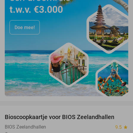
t.w.v. €3.000
Doe mee!
favorite_border
Bioscoopkaartje voor BIOS Zeelandhallen
31%
BIOS Zeelandhallen
9.5
star