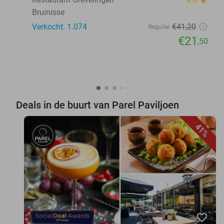
9.6
star
Bruinisse
Verkocht: 1.074
€41
,20
Regulier
€21
,50
Deals in de buurt van Parel Paviljoen
41%
favorite_border