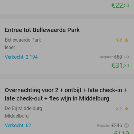
€22
,50
favorite_border
Entree tot Bellewaerde Park
38%
Bellewaerde Park
9.6
star
Ieper
Verkocht: 2.194
€50
Regulier
€31
,20
favorite_border
Overnachting voor 2 + ontbijt + late check-in +
52%
late check-out + fles wijn in Middelburg
De Bij Middelburg
8.3
star
Middelburg
Verkocht: 62
€246
Regulier