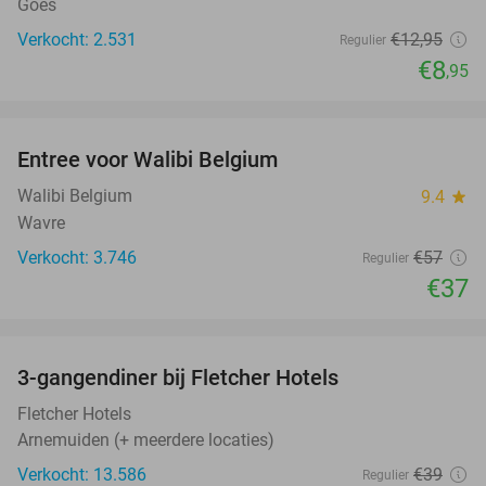
Goes
Verkocht: 2.531
€12
,95
Regulier
€8
,95
favorite_border
Entree voor Walibi Belgium
35%
Walibi Belgium
9.4
star
Wavre
Verkocht: 3.746
€57
Regulier
€37
favorite_border
3-gangendiner bij Fletcher Hotels
42%
Fletcher Hotels
Arnemuiden (+ meerdere locaties)
Verkocht: 13.586
€39
Regulier