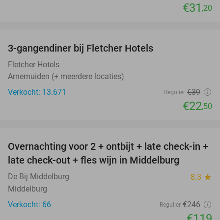
€31
,20
favorite_border
3-gangendiner bij Fletcher Hotels
42%
Fletcher Hotels
Arnemuiden (+ meerdere locaties)
Verkocht: 13.671
€39
Regulier
€22
,50
favorite_border
Overnachting voor 2 + ontbijt + late check-in +
52%
late check-out + fles wijn in Middelburg
De Bij Middelburg
8.3
star
Middelburg
Verkocht: 66
€246
Regulier
€119