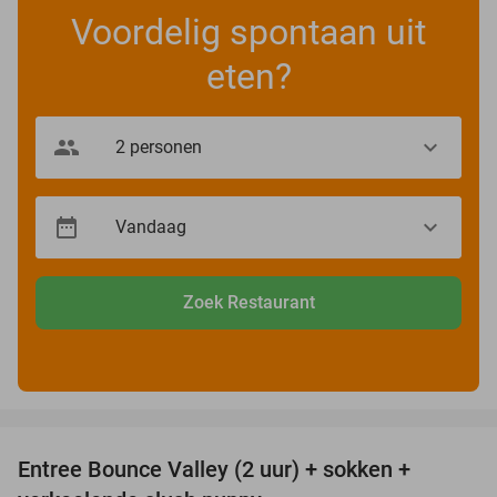
Voordelig spontaan uit
eten?
Zoek Restaurant
favorite_border
Entree Bounce Valley (2 uur) + sokken +
50%