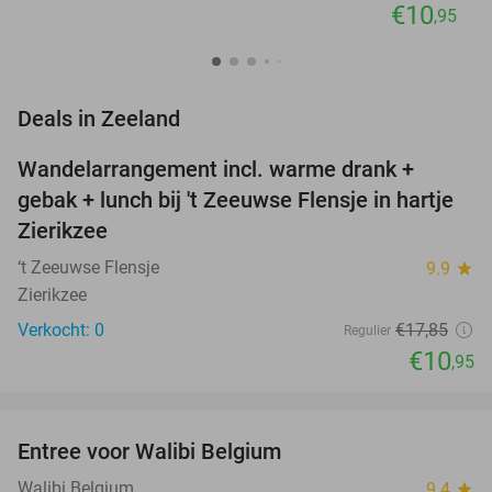
€10
,95
favorite_border
Deals in Zeeland
Wandelarrangement incl. warme drank +
39%
NEW
gebak + lunch bij 't Zeeuwse Flensje in hartje
TODAY
Zierikzee
‘t Zeeuwse Flensje
9.9
star
Zierikzee
Verkocht: 0
€17
,85
Regulier
€10
,95
favorite_border
Entree voor Walibi Belgium
35%
Walibi Belgium
9.4
star