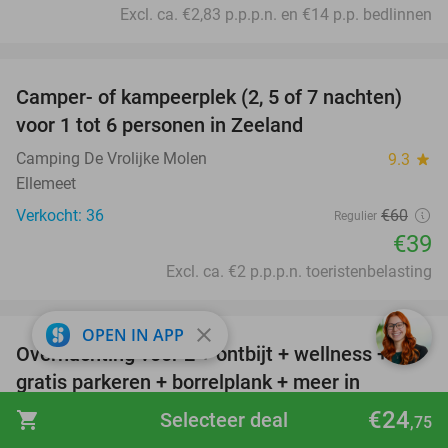
Excl. ca. €2,83 p.p.p.n. en €14 p.p. bedlinnen
favorite_border
Camper- of kampeerplek (2, 5 of 7 nachten)
35%
voor 1 tot 6 personen in Zeeland
Camping De Vrolijke Molen
9.3
star
Ellemeet
Verkocht: 36
€60
Regulier
€39
Excl. ca. €2 p.p.p.n. toeristenbelasting
favorite_border
close
OPEN IN APP
Overnachting voor 2 + ontbijt + wellness +
33%
gratis parkeren + borrelplank + meer in
Valkenburg
€24
shopping_cart
Selecteer deal
,75
Parkhotel Valkenburg
9.1
star