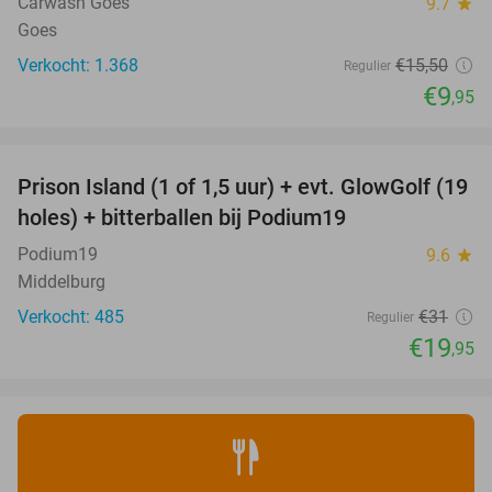
Carwash Goes
9.7
star
Goes
Verkocht: 1.368
€15
,50
Regulier
€9
,95
favorite_border
Prison Island (1 of 1,5 uur) + evt. GlowGolf (19
36%
holes) + bitterballen bij Podium19
Podium19
9.6
star
Middelburg
Verkocht: 485
€31
Regulier
€19
,95