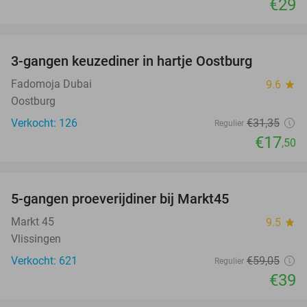
€29
favorite_border
3-gangen keuzediner in hartje Oostburg
44%
Fadomoja Dubai
9.6
star
Oostburg
Verkocht: 126
€31
,35
Regulier
€17
,50
favorite_border
5-gangen proeverijdiner bij Markt45
34%
Markt 45
9.5
star
Vlissingen
Verkocht: 621
€59
,05
Regulier
€39
favorite_border