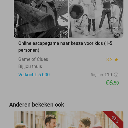
favorite_border
Online escapegame naar keuze voor kids (1-5
personen)
Game of Clues
8.2
star
Bij jou thuis
Verkocht: 5.000
€10
Regulier
€6
,50
Anderen bekeken ook
61%