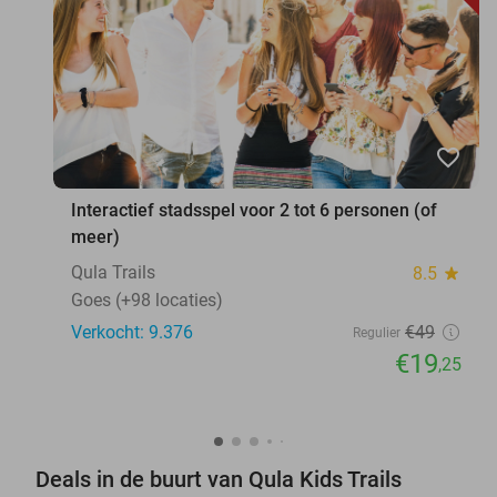
favorite_border
Interactief stadsspel voor 2 tot 6 personen (of
meer)
Qula Trails
8.5
star
Goes (+98 locaties)
Verkocht: 9.376
€49
Regulier
€19
,25
Deals in de buurt van Qula Kids Trails