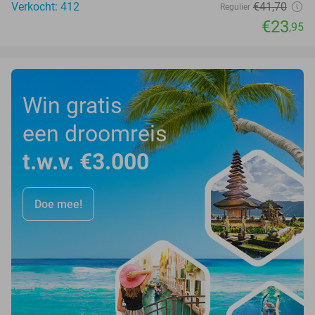
Verkocht: 412
€41
,70
Regulier
€23
,95
Win gratis
een droomreis
t.w.v. €3.000
Doe mee!