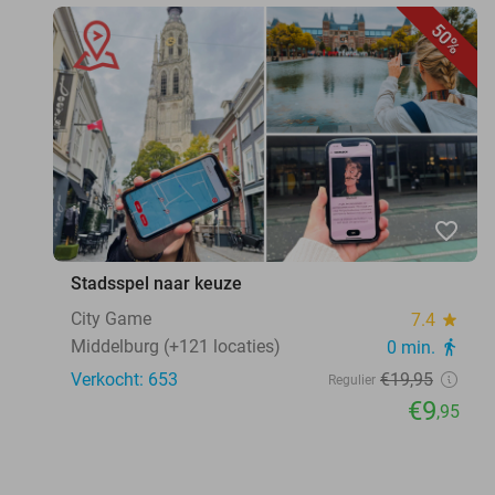
50%
favorite_border
Stadsspel naar keuze
City Game
7.4
star
Middelburg (+121 locaties)
0 min.
directions_walk
Verkocht: 653
€19
,95
Regulier
€9
,95