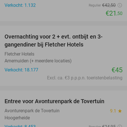
Verkocht: 1.132
€42
,50
Regulier
€21
,50
favorite_border
Overnachting voor 2 + evt. ontbijt en 3-
gangendiner bij Fletcher Hotels
Fletcher Hotels
Arnemuiden (+ meerdere locaties)
€45
Verkocht: 18.177
Excl. ca. €3 p.p.p.n. toeristenbelasting
favorite_border
Entree voor Avonturenpark de Tovertuin
34%
Avonturenpark de Tovertuin
9.1
star
Hoogerheide
Verkocht: 8.453
€24
,95