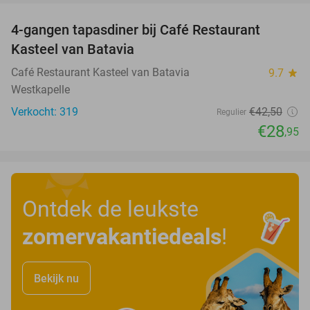
4-gangen tapasdiner bij Café Restaurant
32%
Kasteel van Batavia
Café Restaurant Kasteel van Batavia
9.7
star
Westkapelle
Verkocht: 319
€42
,50
Regulier
€28
,95
Ontdek de leukste
zomervakantiedeals
!
Bekijk nu