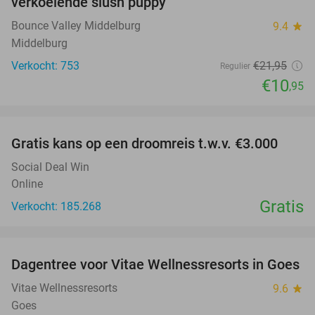
verkoelende slush puppy
Bounce Valley Middelburg
9.4
star
Middelburg
Verkocht: 753
€21
,95
Regulier
€10
,95
favorite_border
Gratis kans op een droomreis t.w.v. €3.000
Social Deal Win
Online
Gratis
Verkocht: 185.268
favorite_border
Dagentree voor Vitae Wellnessresorts in Goes
49%
Vitae Wellnessresorts
9.6
star
Goes