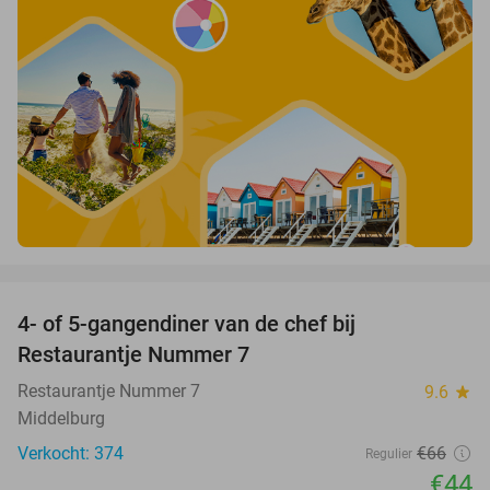
favorite_border
4- of 5-gangendiner van de chef bij
33%
Restaurantje Nummer 7
Restaurantje Nummer 7
9.6
star
Middelburg
Verkocht: 374
€66
Regulier
€44