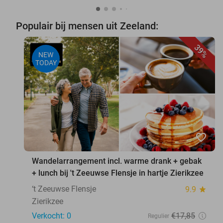
Populair bij mensen uit Zeeland:
39%
NEW
TODAY
favorite_border
Wandelarrangement incl. warme drank + gebak
+ lunch bij 't Zeeuwse Flensje in hartje Zierikzee
‘t Zeeuwse Flensje
9.9
star
Zierikzee
Verkocht: 0
€17
,85
Regulier