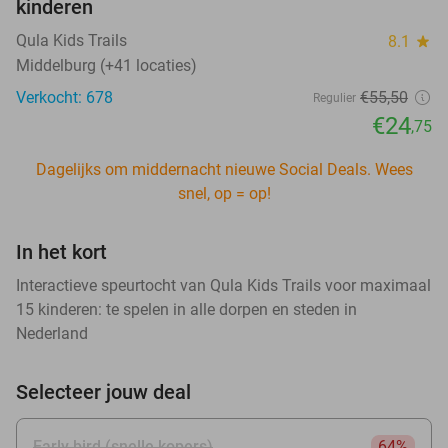
kinderen
Qula Kids Trails
8.1
star
Middelburg (+41 locaties)
Verkocht: 678
€55
,50
Regulier
€24
,75
Dagelijks om middernacht nieuwe Social Deals. Wees
snel, op = op!
In het kort
Interactieve speurtocht van Qula Kids Trails voor maximaal
15 kinderen: te spelen in alle dorpen en steden in
Nederland
Selecteer jouw deal
Early bird (snelle kopers)
64%