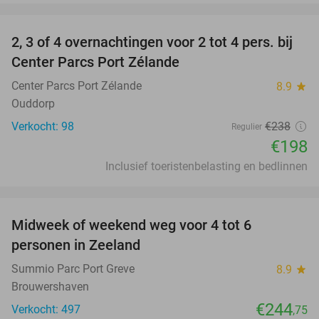
favorite_border
2, 3 of 4 overnachtingen voor 2 tot 4 pers. bij
17%
Center Parcs Port Zélande
Center Parcs Port Zélande
8.9
star
Ouddorp
Verkocht: 98
€238
Regulier
€198
Inclusief toeristenbelasting en bedlinnen
favorite_border
Midweek of weekend weg voor 4 tot 6
personen in Zeeland
Summio Parc Port Greve
8.9
star
Brouwershaven
€244
Verkocht: 497
,75