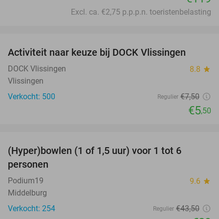
Excl. ca. €2,75 p.p.p.n. toeristenbelasting
favorite_border
Activiteit naar keuze bij DOCK Vlissingen
27%
DOCK Vlissingen
8.8
star
Vlissingen
Verkocht: 500
€7
,50
Regulier
€5
,50
favorite_border
(Hyper)bowlen (1 of 1,5 uur) voor 1 tot 6
33%
personen
Podium19
9.6
star
Middelburg
Verkocht: 254
€43
,50
Regulier