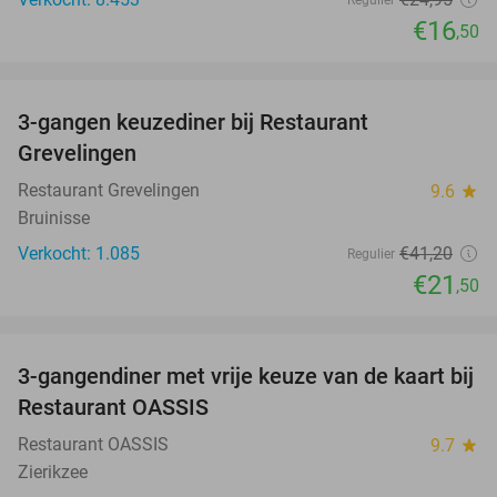
Regulier
€16
,50
favorite_border
3-gangen keuzediner bij Restaurant
48%
Grevelingen
Restaurant Grevelingen
9.6
star
Bruinisse
Verkocht: 1.085
€41
,20
Regulier
€21
,50
favorite_border
3-gangendiner met vrije keuze van de kaart bij
43%
Restaurant OASSIS
Restaurant OASSIS
9.7
star
Zierikzee