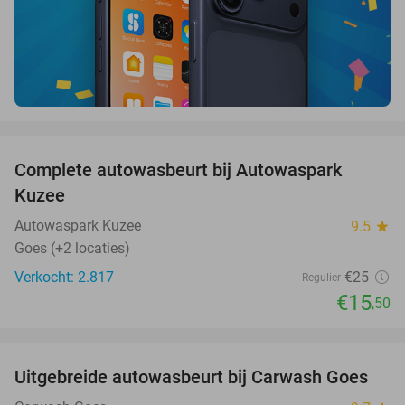
favorite_border
Complete autowasbeurt bij Autowaspark
38%
Kuzee
Autowaspark Kuzee
9.5
star
Goes (+2 locaties)
Verkocht: 2.817
€25
Regulier
€15
,50
favorite_border
Uitgebreide autowasbeurt bij Carwash Goes
36%