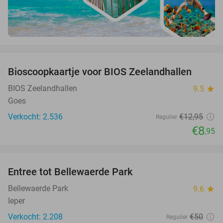
favorite_border
Bioscoopkaartje voor BIOS Zeelandhallen
31%
BIOS Zeelandhallen
9.5
star
Goes
Verkocht: 2.536
€12
,95
Regulier
€8
,95
favorite_border
Entree tot Bellewaerde Park
38%
Bellewaerde Park
9.6
star
Ieper
Verkocht: 2.208
€50
Regulier