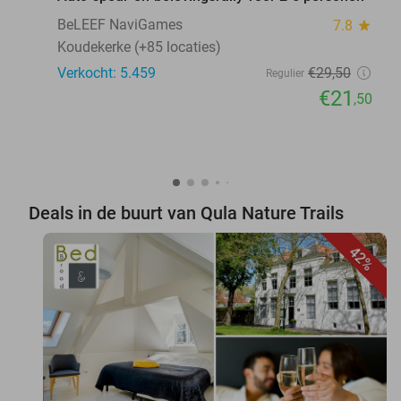
BeLEEF NaviGames
7.8
star
Koudekerke (+85 locaties)
Verkocht: 5.459
€29
,50
Regulier
€21
,50
Deals in de buurt van Qula Nature Trails
42%