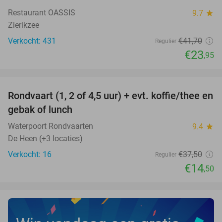
Restaurant OASSIS
9.7
star
Zierikzee
Verkocht: 431
€41
,70
Regulier
€23
,95
favorite_border
Rondvaart (1, 2 of 4,5 uur) + evt. koffie/thee en
61%
NEW
gebak of lunch
TODAY
Waterpoort Rondvaarten
9.4
star
De Heen (+3 locaties)
Verkocht: 16
€37
,50
Regulier
€14
,50