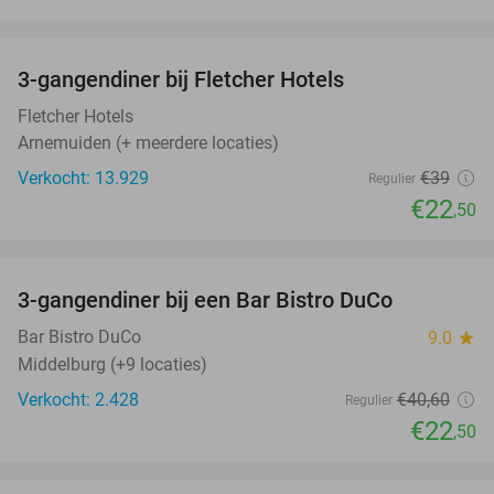
favorite_border
3-gangendiner bij Fletcher Hotels
42%
Fletcher Hotels
Arnemuiden (+ meerdere locaties)
Verkocht: 13.929
€39
Regulier
€22
,50
favorite_border
3-gangendiner bij een Bar Bistro DuCo
45%
Bar Bistro DuCo
9.0
star
Middelburg (+9 locaties)
Verkocht: 2.428
€40
,60
Regulier
€22
,50
favorite_border