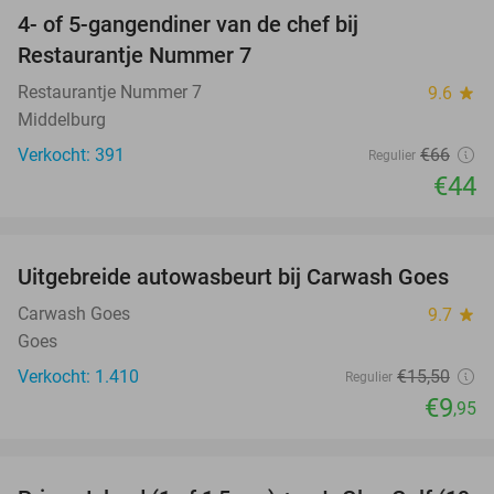
4- of 5-gangendiner van de chef bij
33%
Restaurantje Nummer 7
Restaurantje Nummer 7
9.6
star
Middelburg
Verkocht: 391
€66
Regulier
€44
favorite_border
Uitgebreide autowasbeurt bij Carwash Goes
36%
Carwash Goes
9.7
star
Goes
Verkocht: 1.410
€15
,50
Regulier
€9
,95
favorite_border