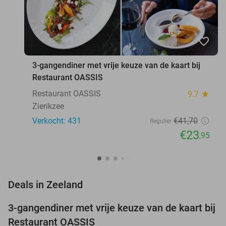
favorite_border
3-gangendiner met vrije keuze van de kaart bij
Restaurant OASSIS
Restaurant OASSIS
9.7
star
Zierikzee
Verkocht: 431
€41
,70
Regulier
€23
,95
favorite_border
Deals in Zeeland
3-gangendiner met vrije keuze van de kaart bij
43%
Restaurant OASSIS