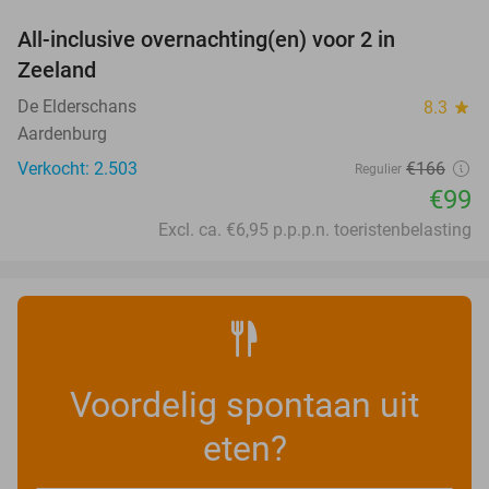
All-inclusive overnachting(en) voor 2 in
40%
Zeeland
De Elderschans
8.3
star
Aardenburg
Verkocht: 2.503
€166
Regulier
€99
Excl. ca. €6,95 p.p.p.n. toeristenbelasting
Voordelig spontaan uit
eten?