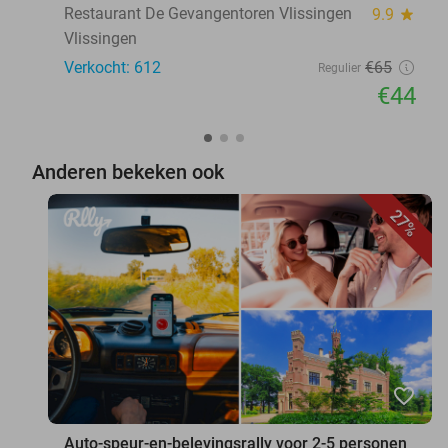
Restaurant De Gevangentoren Vlissingen
9.9
star
Vlissingen
Verkocht: 612
€65
Regulier
€44
Anderen bekeken ook
27%
favorite_border
Auto-speur-en-belevingsrally voor 2-5 personen