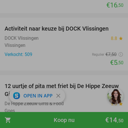
€16
,50
favorite_border
Activiteit naar keuze bij DOCK Vlissingen
27%
DOCK Vlissingen
8.8
star
Vlissingen
Verkocht: 509
€7
,50
Regulier
€5
,50
favorite_border
12 uurtje of pita met friet bij De Hippe Zeeuw
33%
Gifts & Food
close
OPEN IN APP
De Hippe Zeeuw Gifts & Food
9.9
star
Goes
€14
shopping_cart
Koop nu
Verkocht: 362
€11
,95
,50
Regulier