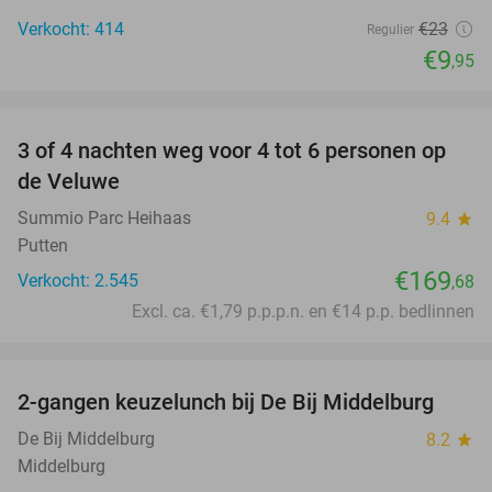
Verkocht: 414
€23
Regulier
€9
,95
favorite_border
3 of 4 nachten weg voor 4 tot 6 personen op
de Veluwe
Summio Parc Heihaas
9.4
star
Putten
€169
Verkocht: 2.545
,68
Excl. ca. €1,79 p.p.p.n. en €14 p.p. bedlinnen
favorite_border
2-gangen keuzelunch bij De Bij Middelburg
42%
De Bij Middelburg
8.2
star
Middelburg