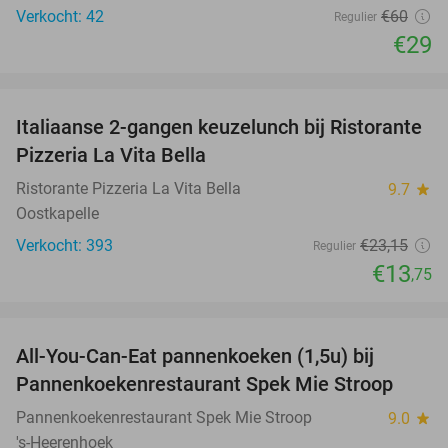
Verkocht: 42
€60
Regulier
€29
favorite_border
Italiaanse 2-gangen keuzelunch bij Ristorante
41%
Pizzeria La Vita Bella
Ristorante Pizzeria La Vita Bella
9.7
star
Oostkapelle
Verkocht: 393
€23
,15
Regulier
€13
,75
favorite_border
All-You-Can-Eat pannenkoeken (1,5u) bij
57%
Pannenkoekenrestaurant Spek Mie Stroop
Pannenkoekenrestaurant Spek Mie Stroop
9.0
star
's-Heerenhoek