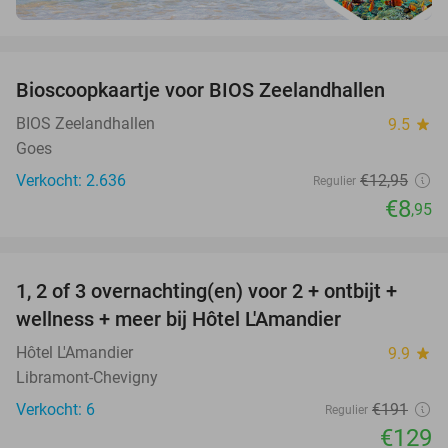
favorite_border
Bioscoopkaartje voor BIOS Zeelandhallen
31%
BIOS Zeelandhallen
9.5
star
Goes
Verkocht: 2.636
€12
,95
Regulier
€8
,95
favorite_border
1, 2 of 3 overnachting(en) voor 2 + ontbijt +
32%
NEW
wellness + meer bij Hôtel L'Amandier
TODAY
Hôtel L'Amandier
9.9
star
Libramont-Chevigny
Verkocht: 6
€191
Regulier
€129