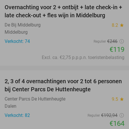
Overnachting voor 2 + ontbijt + late check-in +
52%
late check-out + fles wijn in Middelburg
De Bij Middelburg
8.2
star
Middelburg
Verkocht: 74
€246
Regulier
€119
Excl. ca. €2,75 p.p.p.n. toeristenbelasting
favorite_border
2, 3 of 4 overnachtingen voor 2 tot 6 personen
15%
bij Center Parcs De Huttenheugte
Center Parcs De Huttenheugte
9.5
star
Dalen
Verkocht: 82
€192
,94
Regulier
€164