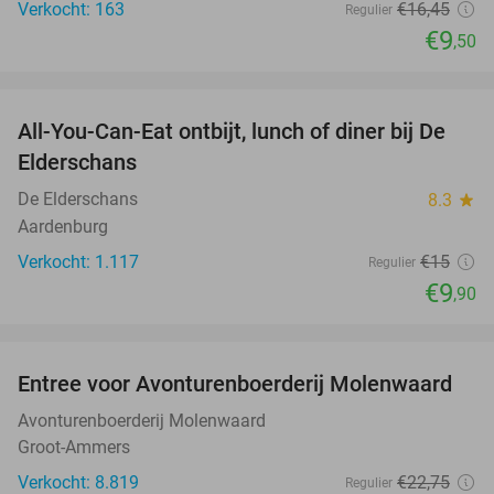
Verkocht: 163
€16
,45
Regulier
€9
,50
favorite_border
All-You-Can-Eat ontbijt, lunch of diner bij De
34%
Elderschans
De Elderschans
8.3
star
Aardenburg
Verkocht: 1.117
€15
Regulier
€9
,90
favorite_border
Entree voor Avonturenboerderij Molenwaard
27%
Avonturenboerderij Molenwaard
Groot-Ammers
Verkocht: 8.819
€22
,75
Regulier