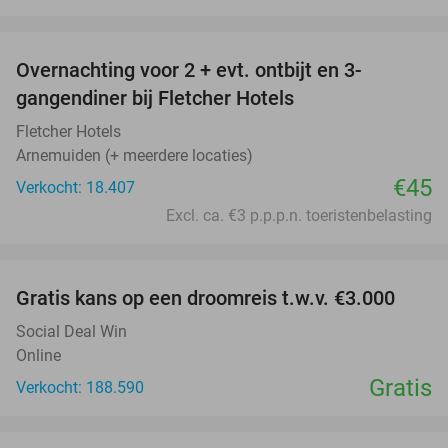
favorite_border
Overnachting voor 2 + evt. ontbijt en 3-
gangendiner bij Fletcher Hotels
Fletcher Hotels
Arnemuiden (+ meerdere locaties)
€45
Verkocht: 18.407
Excl. ca. €3 p.p.p.n. toeristenbelasting
favorite_border
Gratis kans op een droomreis t.w.v. €3.000
Social Deal Win
Online
Gratis
Verkocht: 188.590
favorite_border