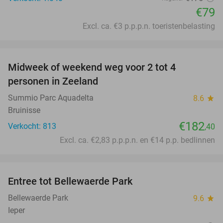
€79
Excl. ca. €3 p.p.p.n. toeristenbelasting
favorite_border
Midweek of weekend weg voor 2 tot 4
personen in Zeeland
Summio Parc Aquadelta
8.6
star
Bruinisse
€182
Verkocht: 813
,40
Excl. ca. €2,83 p.p.p.n. en €14 p.p. bedlinnen
favorite_border
Entree tot Bellewaerde Park
38%
Bellewaerde Park
9.6
star
Ieper