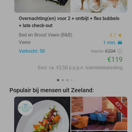
favorite_border
Overnachting(en) voor 2 + ontbijt + fles bubbels
+ late check-out
Bed en Brood Veere (B&B)
9.7
star
Veere
1 min.
directions_car
Verkocht: 58
€204
Regulier
€119
Excl. ca. €2,50 p.p.p.n. toeristenbelasting
Populair bij mensen uit Zeeland:
43%