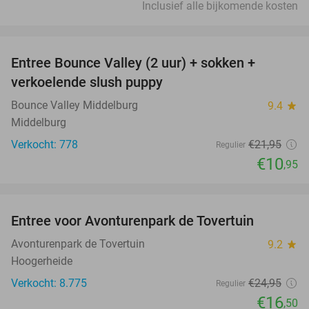
Inclusief alle bijkomende kosten
favorite_border
Entree Bounce Valley (2 uur) + sokken +
50%
verkoelende slush puppy
Bounce Valley Middelburg
9.4
star
Middelburg
Verkocht: 778
€21
,95
Regulier
€10
,95
favorite_border
Entree voor Avonturenpark de Tovertuin
34%
Avonturenpark de Tovertuin
9.2
star
Hoogerheide
Verkocht: 8.775
€24
,95
Regulier
€16
,50