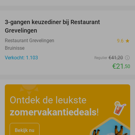
favorite_border
3-gangen keuzediner bij Restaurant
48%
Grevelingen
Restaurant Grevelingen
9.6
star
Bruinisse
Verkocht: 1.103
€41
,20
Regulier
€21
,50
Ontdek de leukste
zomervakantiedeals
!
Bekijk nu