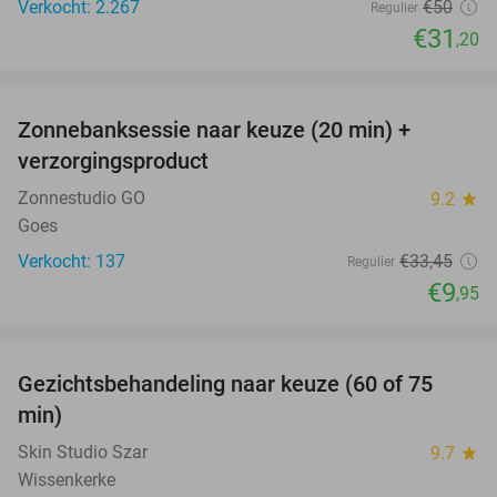
Verkocht: 2.267
€50
Regulier
€31
,20
favorite_border
Zonnebanksessie naar keuze (20 min) +
70%
verzorgingsproduct
Zonnestudio GO
9.2
star
Goes
Verkocht: 137
€33
,45
Regulier
€9
,95
favorite_border
Gezichtsbehandeling naar keuze (60 of 75
52%
min)
Skin Studio Szar
9.7
star
Wissenkerke