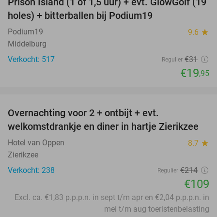
Prison Island (1 of 1,5 uur) + evt. GlowGolf (19
36%
holes) + bitterballen bij Podium19
Podium19
9.6
star
Middelburg
Verkocht: 517
€31
Regulier
€19
,95
favorite_border
Overnachting voor 2 + ontbijt + evt.
49%
welkomstdrankje en diner in hartje Zierikzee
Hotel van Oppen
8.7
star
Zierikzee
Verkocht: 238
€214
Regulier
€109
Excl. ca. €1,83 p.p.p.n. in sept t/m apr en €2,04 p.p.p.n. in
mei t/m aug toeristenbelasting