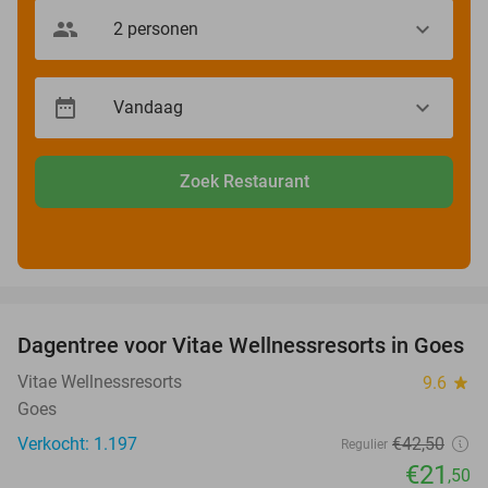
Zoek Restaurant
favorite_border
Dagentree voor Vitae Wellnessresorts in Goes
49%
Vitae Wellnessresorts
9.6
star
Goes
Verkocht: 1.197
€42
,50
Regulier
€21
,50