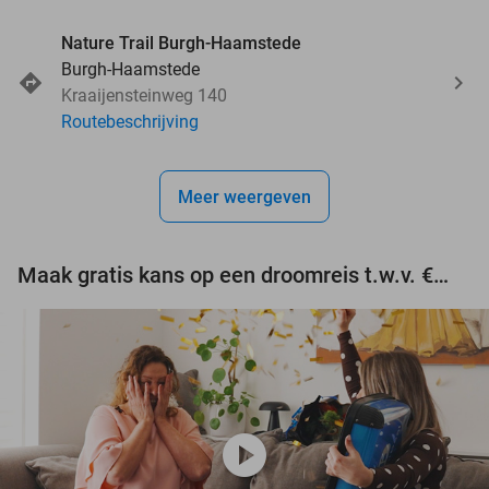
Nature Trail Burgh-Haamstede
Burgh-Haamstede
Kraaijensteinweg 140
Routebeschrijving
Meer weergeven
Maak gratis kans op een droomreis t.w.v. €3.000!
play_circle