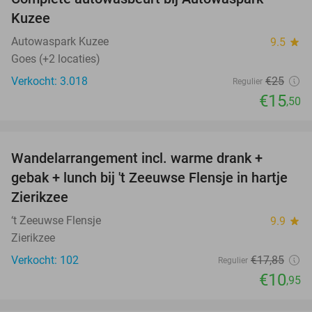
38%
Kuzee
Autowaspark Kuzee
9.5
star
Goes (+2 locaties)
Verkocht: 3.018
€25
Regulier
€15
,50
favorite_border
Wandelarrangement incl. warme drank +
39%
gebak + lunch bij 't Zeeuwse Flensje in hartje
Zierikzee
‘t Zeeuwse Flensje
9.9
star
Zierikzee
Verkocht: 102
€17
,85
Regulier
€10
,95
favorite_border