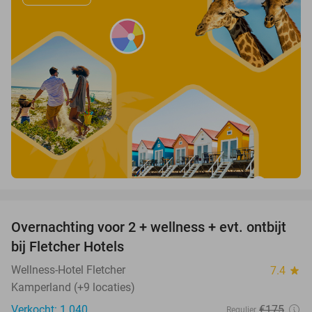
favorite_border
Overnachting voor 2 + wellness + evt. ontbijt
55%
bij Fletcher Hotels
Wellness-Hotel Fletcher
7.4
star
Kamperland (+9 locaties)
Verkocht: 1.040
€175
Regulier