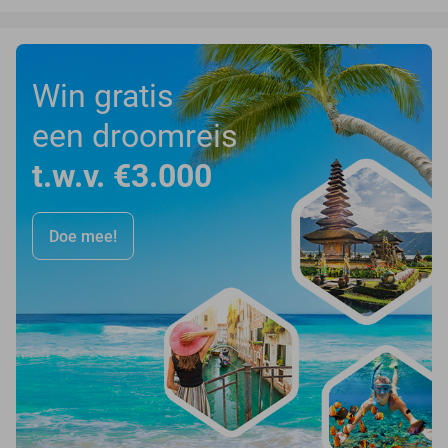
Win gratis
een droomreis
t.w.v. €3.000
Doe mee!