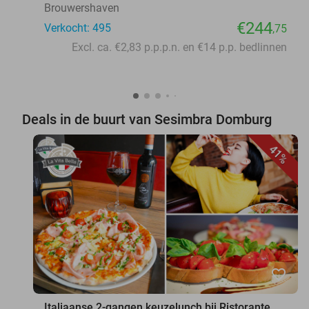
Brouwershaven
€244
Verkocht: 495
,75
Excl. ca. €2,83 p.p.p.n. en €14 p.p. bedlinnen
Deals in de buurt van Sesimbra Domburg
41%
favorite_border
Italiaanse 2-gangen keuzelunch bij Ristorante