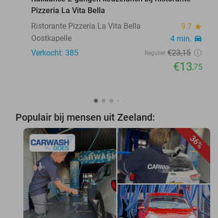
Pizzeria La Vita Bella
Ristorante Pizzeria La Vita Bella
9.7
star
Oostkapelle
4 min.
directions_car
Verkocht: 385
€23
,15
Regulier
€13
,75
Populair bij mensen uit Zeeland:
36%