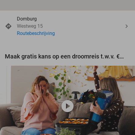
Domburg
Westweg 15
Routebeschrijving
Maak gratis kans op een droomreis t.w.v. €3.000!
play_circle