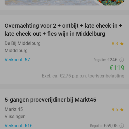
favorite_border
Overnachting voor 2 + ontbijt + late check-in +
52%
late check-out + fles wijn in Middelburg
De Bij Middelburg
8.3
star
Middelburg
Verkocht: 57
€246
Regulier
€119
Excl. ca. €2,75 p.p.p.n. toeristenbelasting
favorite_border
5-gangen proeverijdiner bij Markt45
34%
Markt 45
9.5
star
Vlissingen
Verkocht: 616
€59
,05
Regulier