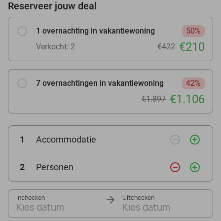
Reserveer jouw deal
1 overnachting in vakantiewoning
50%
€210
Verkocht: 2
€422
7 overnachtingen in vakantiewoning
42%
€1.106
€1.897
remove_circle_outline
add_circle_outline
1
Accommodatie
remove_circle_outline
add_circle_outline
2
Personen
Inchecken
Uitchecken
Kies datum
Kies datum