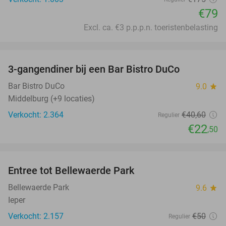
€79
Excl. ca. €3 p.p.p.n. toeristenbelasting
favorite_border
3-gangendiner bij een Bar Bistro DuCo
45%
Bar Bistro DuCo
9.0
star
Middelburg (+9 locaties)
Verkocht: 2.364
€40
,60
Regulier
€22
,50
favorite_border
Entree tot Bellewaerde Park
38%
Bellewaerde Park
9.6
star
Ieper
Verkocht: 2.157
€50
Regulier