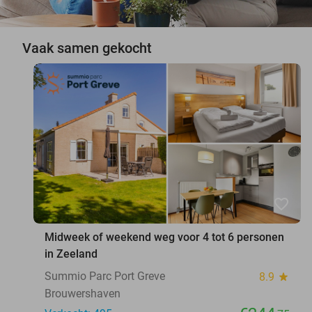
Vaak samen gekocht
favorite_border
Midweek of weekend weg voor 4 tot 6 personen
in Zeeland
Summio Parc Port Greve
8.9
star
Brouwershaven