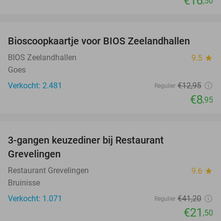
€16
,50
favorite_border
Bioscoopkaartje voor BIOS Zeelandhallen
31%
BIOS Zeelandhallen
9.5
star
Goes
Verkocht: 2.481
€12
,95
Regulier
€8
,95
favorite_border
3-gangen keuzediner bij Restaurant
48%
Grevelingen
Restaurant Grevelingen
9.6
star
Bruinisse
Verkocht: 1.071
€41
,20
Regulier
€21
,50