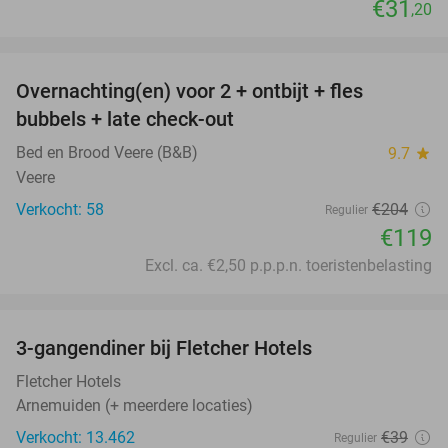
€31
,20
favorite_border
Overnachting(en) voor 2 + ontbijt + fles
42%
bubbels + late check-out
Bed en Brood Veere (B&B)
9.7
star
Veere
Verkocht: 58
€204
Regulier
€119
Excl. ca. €2,50 p.p.p.n. toeristenbelasting
favorite_border
3-gangendiner bij Fletcher Hotels
42%
Fletcher Hotels
Arnemuiden (+ meerdere locaties)
Verkocht: 13.462
€39
Regulier