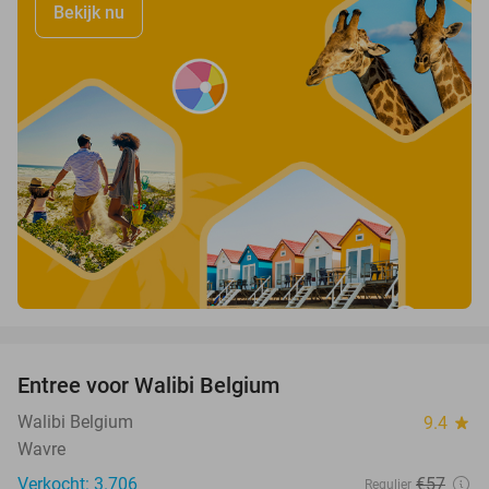
Bekijk nu
favorite_border
Entree voor Walibi Belgium
35%
Walibi Belgium
9.4
star
Wavre
Verkocht: 3.706
€57
Regulier