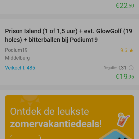
€22
,50
favorite_border
Prison Island (1 of 1,5 uur) + evt. GlowGolf (19
36%
holes) + bitterballen bij Podium19
Podium19
9.6
star
Middelburg
Verkocht: 485
€31
Regulier
€19
,95
Ontdek de leukste
zomervakantiedeals
!