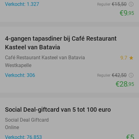
Verkocht: 1.327
€15
,50
Regulier
€9
,95
favorite_border
4-gangen tapasdiner bij Café Restaurant
32%
Kasteel van Batavia
Café Restaurant Kasteel van Batavia
9.7
star
Westkapelle
Verkocht: 306
€42
,50
Regulier
€28
,95
favorite_border
Social Deal-giftcard van 5 tot 100 euro
Social Deal Giftcard
Online
€5
Verkocht: 76.853