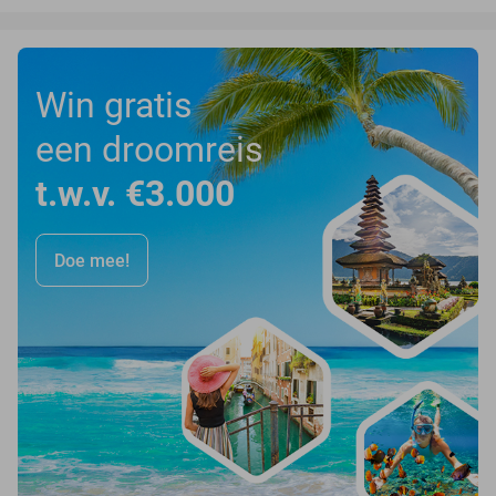
Win gratis
een droomreis
t.w.v. €3.000
Doe mee!