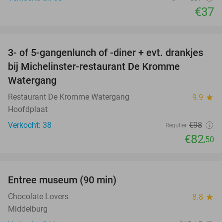
€37
favorite_border
3- of 5-gangenlunch of -diner + evt. drankjes
16%
bij Michelinster-restaurant De Kromme
Watergang
Restaurant De Kromme Watergang
9.9
star
Hoofdplaat
Verkocht: 38
€98
Regulier
€82
,50
favorite_border
Entree museum (90 min)
41%
Chocolate Lovers
8.8
star
Middelburg