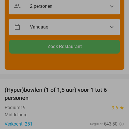
Zoek Restaurant
favorite_border
(Hyper)bowlen (1 of 1,5 uur) voor 1 tot 6
33%
personen
Podium19
9.6
star
Middelburg
Verkocht: 251
€43
,50
Regulier