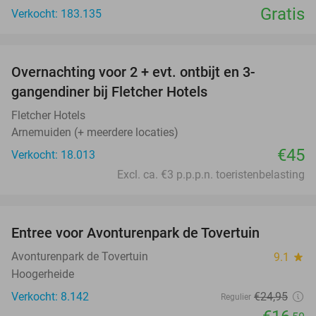
Gratis
Verkocht: 183.135
favorite_border
Overnachting voor 2 + evt. ontbijt en 3-
gangendiner bij Fletcher Hotels
Fletcher Hotels
Arnemuiden (+ meerdere locaties)
€45
Verkocht: 18.013
Excl. ca. €3 p.p.p.n. toeristenbelasting
favorite_border
Entree voor Avonturenpark de Tovertuin
34%
Avonturenpark de Tovertuin
9.1
star
Hoogerheide
Verkocht: 8.142
€24
,95
Regulier