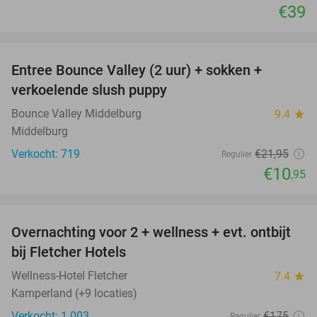
€39
favorite_border
Entree Bounce Valley (2 uur) + sokken +
50%
verkoelende slush puppy
Bounce Valley Middelburg
9.4
star
Middelburg
Verkocht: 719
€21
,95
Regulier
€10
,95
favorite_border
Overnachting voor 2 + wellness + evt. ontbijt
55%
bij Fletcher Hotels
Wellness-Hotel Fletcher
7.4
star
Kamperland (+9 locaties)
Verkocht: 1.003
€175
Regulier