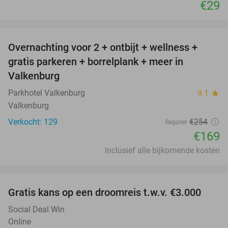
€29
favorite_border
Overnachting voor 2 + ontbijt + wellness +
33%
gratis parkeren + borrelplank + meer in
Valkenburg
Parkhotel Valkenburg
9.1
star
Valkenburg
Verkocht: 129
€254
Regulier
€169
Inclusief alle bijkomende kosten
favorite_border
Gratis kans op een droomreis t.w.v. €3.000
Social Deal Win
Online