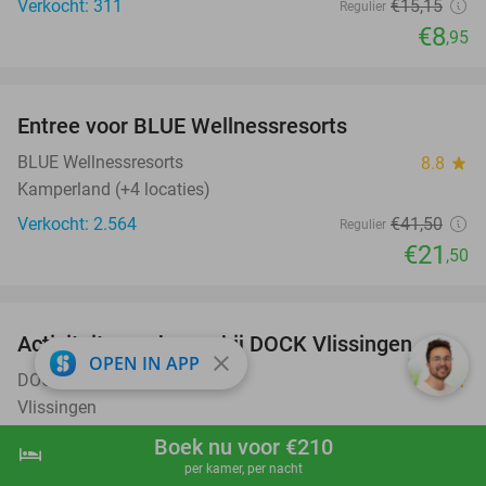
Verkocht: 311
€15
,15
Regulier
€8
,95
favorite_border
Entree voor BLUE Wellnessresorts
48%
BLUE Wellnessresorts
8.8
star
Kamperland (+4 locaties)
Verkocht: 2.564
€41
,50
Regulier
€21
,50
favorite_border
Activiteit naar keuze bij DOCK Vlissingen
27%
close
OPEN IN APP
DOCK Vlissingen
8.8
star
Vlissingen
Verkocht: 491
€7
,50
Boek nu voor €210
Regulier
hotel
shopping_cart
Boek nu
navigate_next
€5
per kamer, per nacht
,50