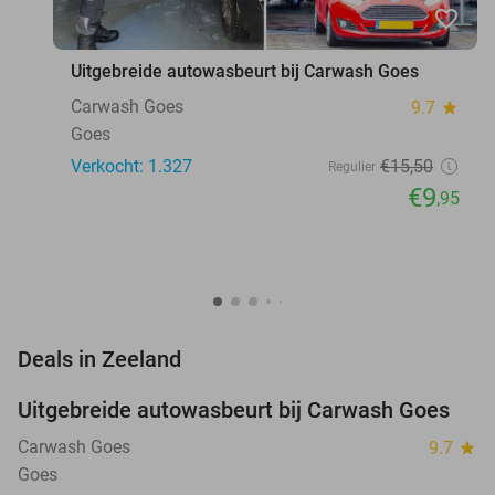
favorite_border
Uitgebreide autowasbeurt bij Carwash Goes
Carwash Goes
9.7
star
Goes
Verkocht: 1.327
€15
,50
Regulier
€9
,95
favorite_border
Deals in Zeeland
Uitgebreide autowasbeurt bij Carwash Goes
36%
Carwash Goes
9.7
star
Goes