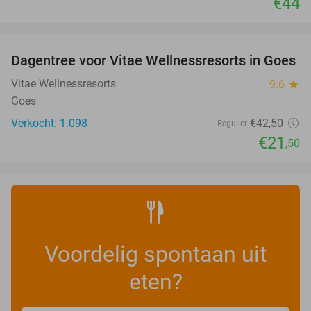
€44
favorite_border
Dagentree voor Vitae Wellnessresorts in Goes
49%
Vitae Wellnessresorts
9.6
star
Goes
Verkocht: 1.098
€42
,50
Regulier
€21
,50
Voordelig spontaan uit
eten?