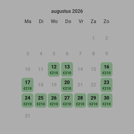
augustus 2026
Ma
Di
Wo
Do
Vr
Za
Zo
1
2
3
4
5
6
7
8
9
12
13
16
10
11
14
15
€210
€210
€210
17
20
23
18
19
21
22
€210
€210
€210
24
25
26
27
28
29
30
€210
€210
€210
€210
€210
€210
€210
31