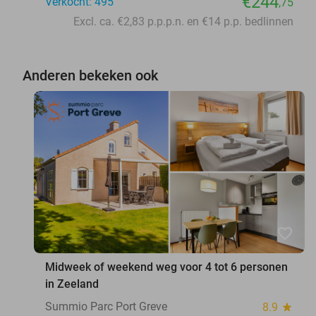
€244
Verkocht: 495
,75
Excl. ca. €2,83 p.p.p.n. en €14 p.p. bedlinnen
Anderen bekeken ook
favorite_border
Midweek of weekend weg voor 4 tot 6 personen
in Zeeland
Summio Parc Port Greve
8.9
star