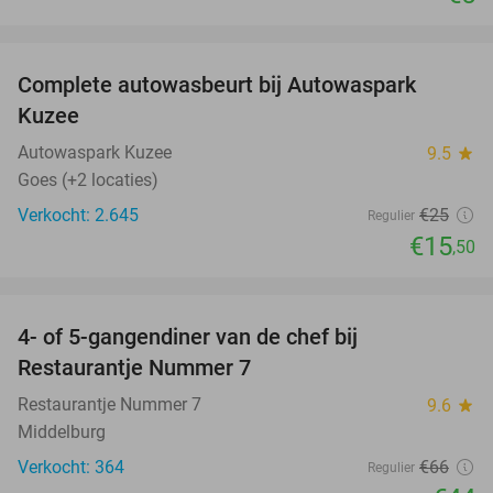
favorite_border
Complete autowasbeurt bij Autowaspark
38%
Kuzee
Autowaspark Kuzee
9.5
star
Goes (+2 locaties)
Verkocht: 2.645
€25
Regulier
€15
,50
favorite_border
4- of 5-gangendiner van de chef bij
33%
Restaurantje Nummer 7
Restaurantje Nummer 7
9.6
star
Middelburg
Verkocht: 364
€66
Regulier