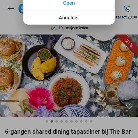
Open
7 dagen per week beschikbaar
10+ miljoen leden
Annuleer
Bereikbaar tot 23:00
9,4
op basis van
206.096 reviews
Ontdek 15.000+ deals
21%
7 dagen per week beschikbaar
10+ miljoen leden
favorite_border
6-gangen shared dining tapasdiner bij The Bar