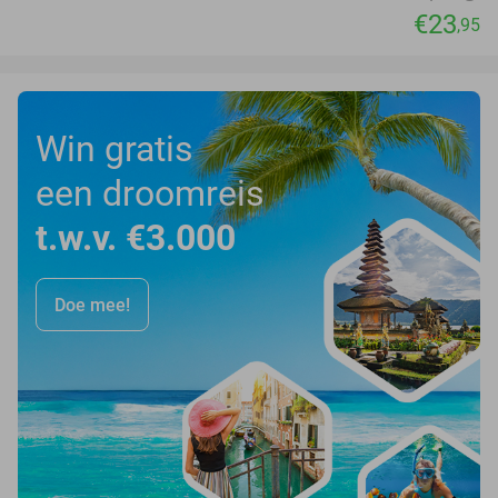
€23
,95
Win gratis
een droomreis
t.w.v. €3.000
Doe mee!