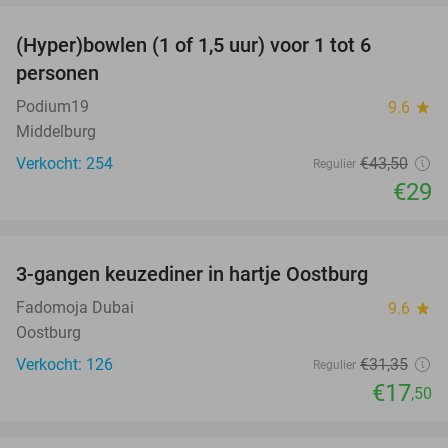
(Hyper)bowlen (1 of 1,5 uur) voor 1 tot 6
33%
personen
Podium19
9.6
star
Middelburg
Verkocht: 254
€43
,50
Regulier
€29
favorite_border
3-gangen keuzediner in hartje Oostburg
44%
Fadomoja Dubai
9.6
star
Oostburg
Verkocht: 126
€31
,35
Regulier
€17
,50
favorite_border