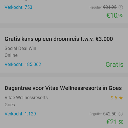
Verkocht: 753
€21
,95
Regulier
€10
,95
favorite_border
Gratis kans op een droomreis t.w.v. €3.000
Social Deal Win
Online
Gratis
Verkocht: 185.062
favorite_border
Dagentree voor Vitae Wellnessresorts in Goes
49%
Vitae Wellnessresorts
9.6
star
Goes
Verkocht: 1.129
€42
,50
Regulier
€21
,50