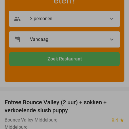
eten?
Zoek Restaurant
favorite_border
Entree Bounce Valley (2 uur) + sokken +
50%
verkoelende slush puppy
Bounce Valley Middelburg
9.4
star
Middelburg