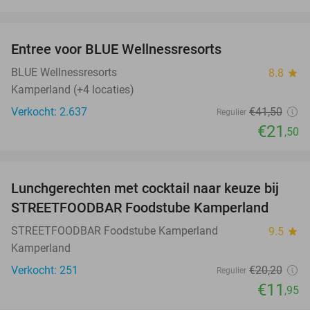
favorite_border
Entree voor BLUE Wellnessresorts
48%
BLUE Wellnessresorts
8.8
star
Kamperland (+4 locaties)
Verkocht: 2.637
€41
,50
Regulier
€21
,50
favorite_border
Lunchgerechten met cocktail naar keuze bij
41%
STREETFOODBAR Foodstube Kamperland
STREETFOODBAR Foodstube Kamperland
9.5
star
Kamperland
Verkocht: 251
€20
,20
Regulier
€11
,95