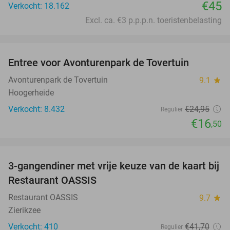
€45
Verkocht: 18.162
Excl. ca. €3 p.p.p.n. toeristenbelasting
favorite_border
Entree voor Avonturenpark de Tovertuin
34%
Avonturenpark de Tovertuin
9.1
star
Hoogerheide
Verkocht: 8.432
€24
,95
Regulier
€16
,50
favorite_border
3-gangendiner met vrije keuze van de kaart bij
43%
Restaurant OASSIS
Restaurant OASSIS
9.7
star
Zierikzee
Verkocht: 410
€41
,70
Regulier