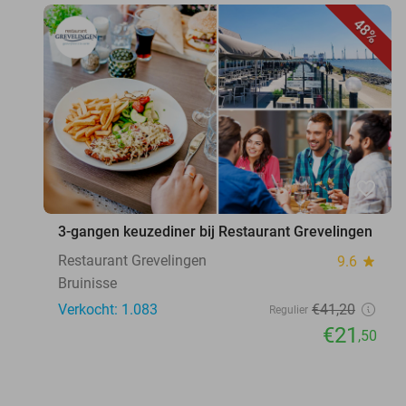
48%
favorite_border
3-gangen keuzediner bij Restaurant Grevelingen
Restaurant Grevelingen
9.6
star
Bruinisse
Verkocht: 1.083
€41
,20
Regulier
€21
,50