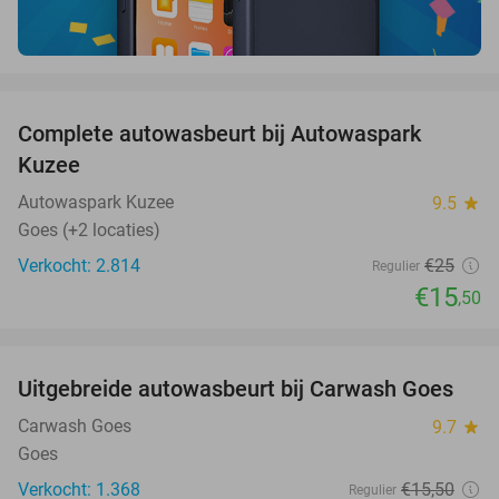
favorite_border
Complete autowasbeurt bij Autowaspark
38%
Kuzee
Autowaspark Kuzee
9.5
star
Goes (+2 locaties)
Verkocht: 2.814
€25
Regulier
€15
,50
favorite_border
Uitgebreide autowasbeurt bij Carwash Goes
36%
Carwash Goes
9.7
star
Goes
Verkocht: 1.368
€15
,50
Regulier