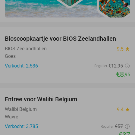
favorite_border
Bioscoopkaartje voor BIOS Zeelandhallen
31%
BIOS Zeelandhallen
9.5
star
Goes
Verkocht: 2.536
€12
,95
Regulier
€8
,95
favorite_border
Entree voor Walibi Belgium
35%
Walibi Belgium
9.4
star
Wavre
Verkocht: 3.785
€57
Regulier
€37