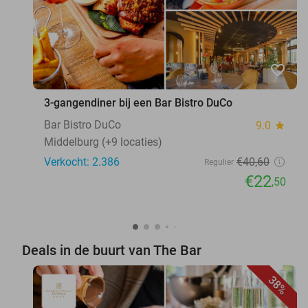
favorite_border
3-gangendiner bij een Bar Bistro DuCo
Bar Bistro DuCo
9.0
star
Middelburg (+9 locaties)
Verkocht: 2.386
€40
,60
Regulier
€22
,50
Deals in de buurt van The Bar
38%