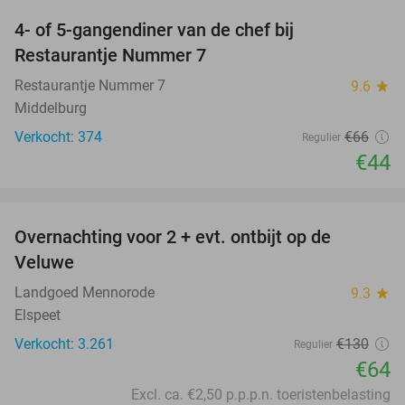
4- of 5-gangendiner van de chef bij
33%
Restaurantje Nummer 7
Restaurantje Nummer 7
9.6
star
Middelburg
Verkocht: 374
€66
Regulier
€44
favorite_border
Overnachting voor 2 + evt. ontbijt op de
51%
Veluwe
Landgoed Mennorode
9.3
star
Elspeet
Verkocht: 3.261
€130
Regulier
€64
Excl. ca. €2,50 p.p.p.n. toeristenbelasting