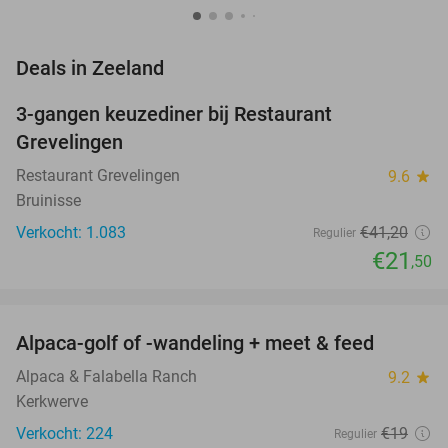
favorite_border
Deals in Zeeland
3-gangen keuzediner bij Restaurant
48%
Grevelingen
Restaurant Grevelingen
9.6
star
Bruinisse
Verkocht: 1.083
€41
,20
Regulier
€21
,50
favorite_border
Alpaca-golf of -wandeling + meet & feed
24%
Alpaca & Falabella Ranch
9.2
star
Kerkwerve
Verkocht: 224
€19
Regulier