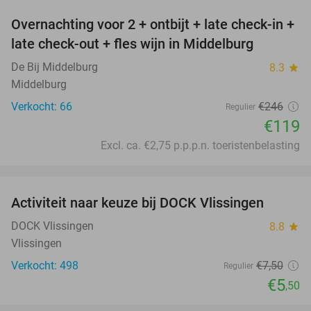
Overnachting voor 2 + ontbijt + late check-in +
52%
late check-out + fles wijn in Middelburg
De Bij Middelburg
8.3
star
Middelburg
Verkocht: 66
€246
Regulier
€119
Excl. ca. €2,75 p.p.p.n. toeristenbelasting
favorite_border
Activiteit naar keuze bij DOCK Vlissingen
27%
DOCK Vlissingen
8.8
star
Vlissingen
Verkocht: 498
€7
,50
Regulier
€5
,50
favorite_border