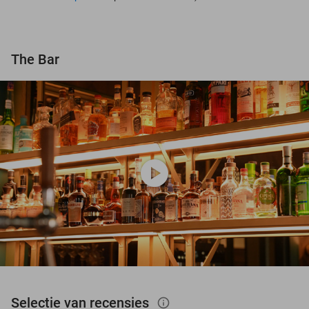
The Bar
play_circle
Selectie van recensies
info_outlined