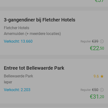
favorite_border
3-gangendiner bij Fletcher Hotels
42%
Fletcher Hotels
Arnemuiden (+ meerdere locaties)
Verkocht: 13.660
€39
Regulier
€22
,50
favorite_border
Entree tot Bellewaerde Park
38%
Bellewaerde Park
9.6
star
Ieper
Verkocht: 2.203
€50
Regulier
€31
,20
favorite_border