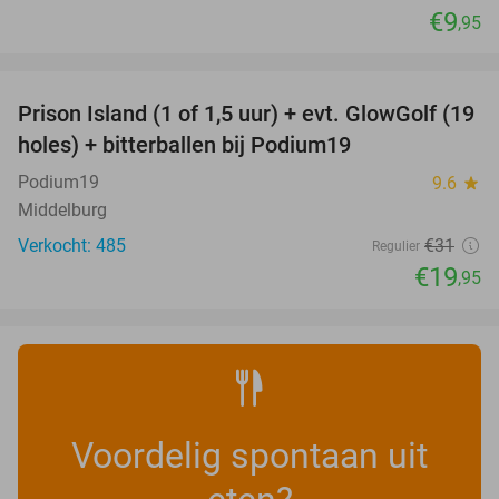
€9
,95
favorite_border
Prison Island (1 of 1,5 uur) + evt. GlowGolf (19
36%
holes) + bitterballen bij Podium19
Podium19
9.6
star
Middelburg
Verkocht: 485
€31
Regulier
€19
,95
Voordelig spontaan uit