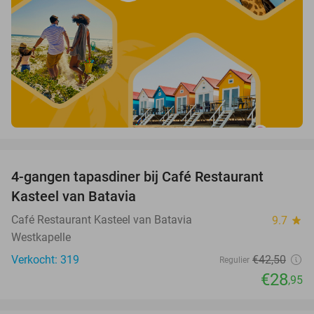
favorite_border
4-gangen tapasdiner bij Café Restaurant
32%
Kasteel van Batavia
Café Restaurant Kasteel van Batavia
9.7
star
Westkapelle
Verkocht: 319
€42
,50
Regulier
€28
,95
favorite_border