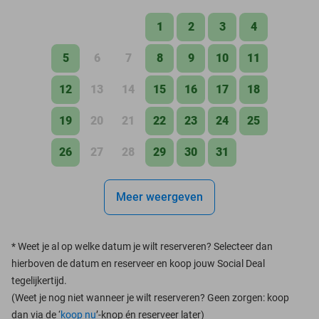
1
2
3
4
5
6
7
8
9
10
11
12
13
14
15
16
17
18
19
20
21
22
23
24
25
26
27
28
29
30
31
Meer weergeven
*
Weet je al op welke datum je wilt reserveren? Selecteer dan
hierboven de datum en reserveer en koop jouw Social Deal
tegelijkertijd.
(Weet je nog niet wanneer je wilt reserveren? Geen zorgen: koop
dan via de ‘
koop nu
’-knop én reserveer later)