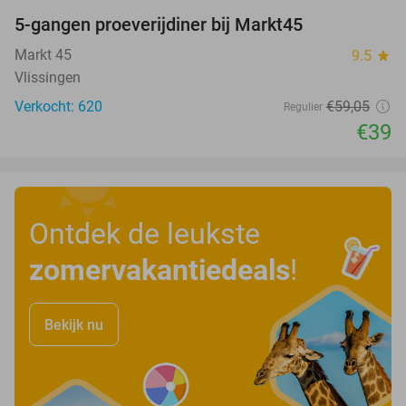
5-gangen proeverijdiner bij Markt45
34%
Markt 45
9.5
star
Vlissingen
Verkocht: 620
€59
,05
Regulier
€39
Ontdek de leukste
zomervakantiedeals
!
Bekijk nu