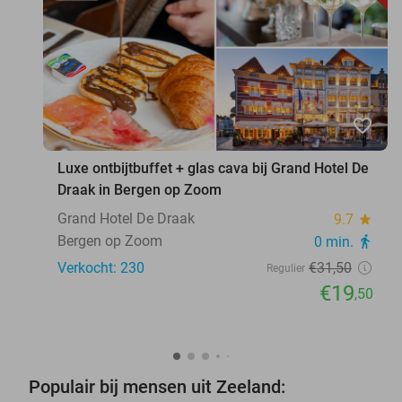
favorite_border
Luxe ontbijtbuffet + glas cava bij Grand Hotel De
Draak in Bergen op Zoom
Grand Hotel De Draak
9.7
star
Bergen op Zoom
0 min.
directions_walk
Verkocht: 230
€31
,50
Regulier
€19
,50
Populair bij mensen uit Zeeland: