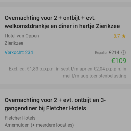
favorite_border
Overnachting voor 2 + ontbijt + evt.
49%
welkomstdrankje en diner in hartje Zierikzee
Hotel van Oppen
8.7
star
Zierikzee
Verkocht: 234
€214
Regulier
€109
Excl. ca. €1,83 p.p.p.n. in sept t/m apr en €2,04 p.p.p.n. in
mei t/m aug toeristenbelasting
favorite_border
Overnachting voor 2 + evt. ontbijt en 3-
gangendiner bij Fletcher Hotels
Fletcher Hotels
Arnemuiden (+ meerdere locaties)