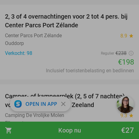
favorite_border
2, 3 of 4 overnachtingen voor 2 tot 4 pers. bij
17%
Center Parcs Port Zélande
Center Parcs Port Zélande
8.9
star
Ouddorp
Verkocht: 98
€238
Regulier
€198
Inclusief toeristenbelasting en bedlinnen
favorite_border
Camper- of kampeerplek (2, 5 of 7 nachten)
35%
close
OPEN IN APP
voor 1 tot 6 personen in Zeeland
Camping De Vrolijke Molen
9.3
star
Ellemeet
€27
shopping_cart
Koop nu
Verkocht: 36
€60
Regulier