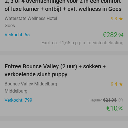
2, 3 of 4 overnachtingen voor 2 in een comfort
of luxe kamer + ontbijt + evt. wellness in Goes
Waterstate Wellness Hotel
9.3
star
Goes
€282
Verkocht: 65
,94
Excl. ca. €1,65 p.p.p.n. toeristenbelasting
favorite_border
Entree Bounce Valley (2 uur) + sokken +
50%
verkoelende slush puppy
Bounce Valley Middelburg
9.4
star
Middelburg
Verkocht: 799
€21
,95
Regulier
€10
,95
favorite_border