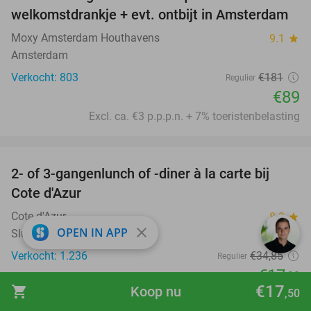
51%
welkomstdrankje + evt. ontbijt in Amsterdam
Moxy Amsterdam Houthavens
9.1
star
Amsterdam
Verkocht: 803
€181
Regulier
€89
Excl. ca. €3 p.p.p.n. + 7% toeristenbelasting
favorite_border
2- of 3-gangenlunch of -diner à la carte bij
49%
Cote d'Azur
Cote d'Azur
8.9
star
close
OPEN IN APP
Sluis
Verkocht: 1.236
€34
,85
Regulier
€17
,90
€17
shopping_cart
Koop nu
,50
favorite_border