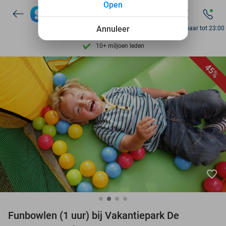
Open
7 dagen per week beschikbaar
10+ miljoen leden
Annuleer
Bereikbaar tot 23:00
9,4
op basis van
206.447 reviews
Ontdek 15.000+ deals
45%
7 dagen per week beschikbaar
10+ miljoen leden
favorite_border
Funbowlen (1 uur) bij Vakantiepark De