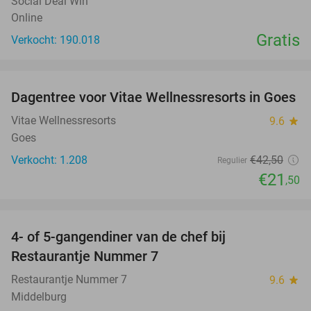
Social Deal Win
Online
Gratis
Verkocht: 190.018
favorite_border
Dagentree voor Vitae Wellnessresorts in Goes
49%
Vitae Wellnessresorts
9.6
star
Goes
Verkocht: 1.208
€42
,50
Regulier
€21
,50
favorite_border
4- of 5-gangendiner van de chef bij
33%
Restaurantje Nummer 7
Restaurantje Nummer 7
9.6
star
Middelburg