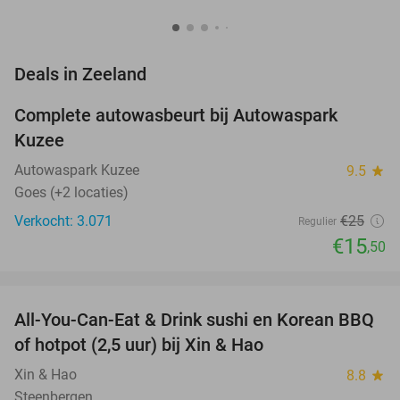
favorite_border
Deals in Zeeland
Complete autowasbeurt bij Autowaspark
38%
Kuzee
Autowaspark Kuzee
9.5
star
Goes (+2 locaties)
Verkocht: 3.071
€25
Regulier
€15
,50
favorite_border
All-You-Can-Eat & Drink sushi en Korean BBQ
26%
NEW
of hotpot (2,5 uur) bij Xin & Hao
TODAY
Xin & Hao
8.8
star
Steenbergen