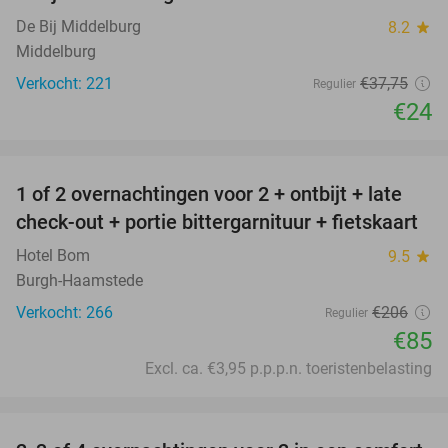
De Bij Middelburg
8.2
star
Middelburg
Verkocht: 221
€37
,75
Regulier
€24
favorite_border
1 of 2 overnachtingen voor 2 + ontbijt + late
59%
check-out + portie bittergarnituur + fietskaart
Hotel Bom
9.5
star
Burgh-Haamstede
Verkocht: 266
€206
Regulier
€85
Excl. ca. €3,95 p.p.p.n. toeristenbelasting
favorite_border