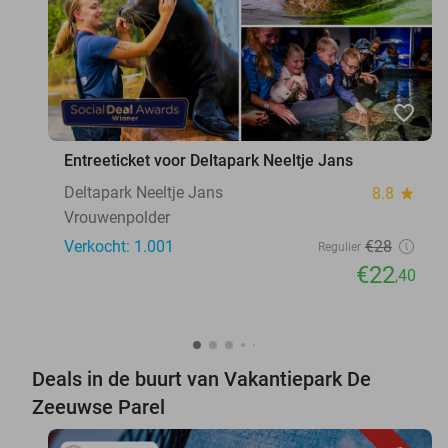
favorite_border
Entreeticket voor Deltapark Neeltje Jans
Deltapark Neeltje Jans
8.8
star
Vrouwenpolder
Verkocht: 1.001
€28
Regulier
€22
,40
Deals in de buurt van Vakantiepark De
Zeeuwse Parel