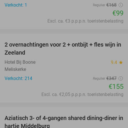
Verkocht: 1
€168
Regulier
€99
Excl. ca. €3 p.p.p.n. toeristenbelasting
favorite_border
2 overnachtingen voor 2 + ontbijt + fles wijn in
55%
Zeeland
Hotel Bij Boone
9.4
star
Meliskerke
Verkocht: 214
€347
Regulier
€155
Excl. ca. €2,05 p.p.p.n. toeristenbelasting
favorite_border
Aziatisch 3- of 4-gangen shared dining-diner in
36%
hartje Middelburg