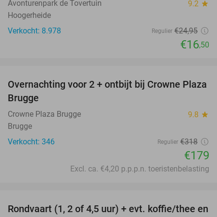
Avonturenpark de Tovertuin
9.2
star
Hoogerheide
Verkocht: 8.978
€24
,95
Regulier
€16
,50
favorite_border
Overnachting voor 2 + ontbijt bij Crowne Plaza
44%
Brugge
Crowne Plaza Brugge
9.8
star
Brugge
Verkocht: 346
€318
Regulier
€179
Excl. ca. €4,20 p.p.p.n. toeristenbelasting
favorite_border
Rondvaart (1, 2 of 4,5 uur) + evt. koffie/thee en
61%