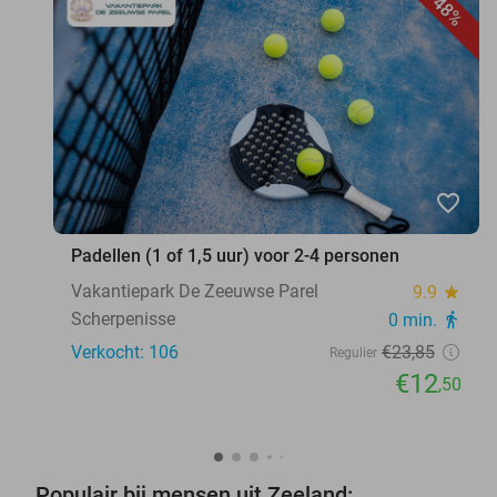
48%
favorite_border
Padellen (1 of 1,5 uur) voor 2-4 personen
Vakantiepark De Zeeuwse Parel
9.9
star
Scherpenisse
0 min.
directions_walk
Verkocht: 106
€23
,85
Regulier
€12
,50
Populair bij mensen uit Zeeland: