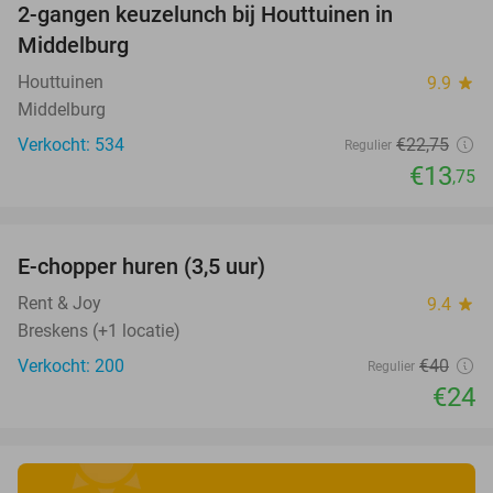
2-gangen keuzelunch bij Houttuinen in
40%
Middelburg
Houttuinen
9.9
star
Middelburg
Verkocht: 534
€22
,75
Regulier
€13
,75
favorite_border
E-chopper huren (3,5 uur)
40%
Rent & Joy
9.4
star
Breskens (+1 locatie)
Verkocht: 200
€40
Regulier
€24