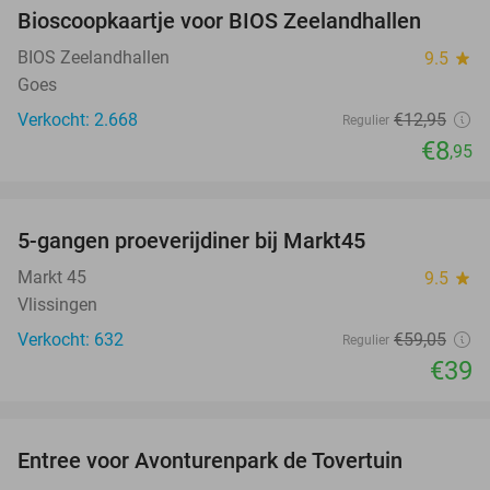
Bioscoopkaartje voor BIOS Zeelandhallen
31%
BIOS Zeelandhallen
9.5
star
Goes
Verkocht: 2.668
€12
,95
Regulier
€8
,95
favorite_border
5-gangen proeverijdiner bij Markt45
34%
Markt 45
9.5
star
Vlissingen
Verkocht: 632
€59
,05
Regulier
€39
favorite_border
Entree voor Avonturenpark de Tovertuin
34%