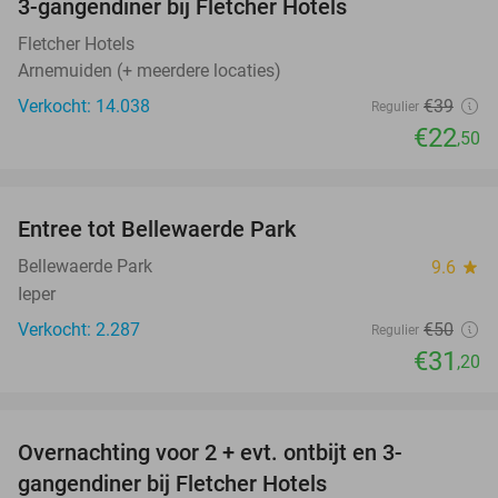
3-gangendiner bij Fletcher Hotels
42%
Fletcher Hotels
Arnemuiden (+ meerdere locaties)
Verkocht: 14.038
€39
Regulier
€22
,50
favorite_border
Entree tot Bellewaerde Park
38%
Bellewaerde Park
9.6
star
Ieper
Verkocht: 2.287
€50
Regulier
€31
,20
favorite_border
Overnachting voor 2 + evt. ontbijt en 3-
gangendiner bij Fletcher Hotels