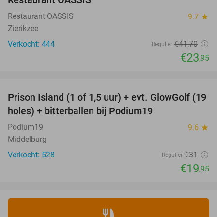
Restaurant OASSIS
9.7
star
Zierikzee
Verkocht: 444
€41
,70
Regulier
€23
,95
favorite_border
Prison Island (1 of 1,5 uur) + evt. GlowGolf (19
36%
holes) + bitterballen bij Podium19
Podium19
9.6
star
Middelburg
Verkocht: 528
€31
Regulier
€19
,95