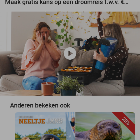
Maak gratis kans op een droomreis t.w.v. €3.000!
play_circle
Anderen bekeken ook
20%