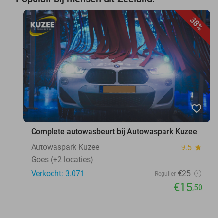
38%
favorite_border
Complete autowasbeurt bij Autowaspark Kuzee
Autowaspark Kuzee
9.5
star
Goes (+2 locaties)
Verkocht: 3.071
€25
Regulier
€15
,50