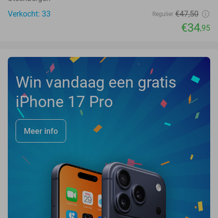
Verkocht: 33
€47
,50
Regulier
€34
,95
Win vandaag een gratis
iPhone 17 Pro
Meer info