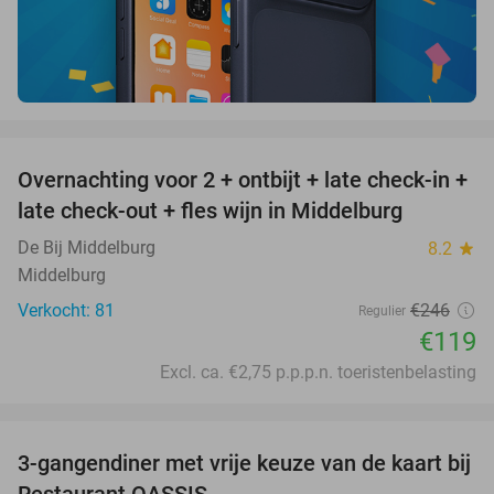
favorite_border
Overnachting voor 2 + ontbijt + late check-in +
52%
late check-out + fles wijn in Middelburg
De Bij Middelburg
8.2
star
Middelburg
Verkocht: 81
€246
Regulier
€119
Excl. ca. €2,75 p.p.p.n. toeristenbelasting
favorite_border
3-gangendiner met vrije keuze van de kaart bij
43%
Restaurant OASSIS