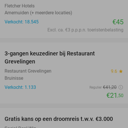
Fletcher Hotels
Arnemuiden (+ meerdere locaties)
€45
Verkocht: 18.545
Excl. ca. €3 p.p.p.n. toeristenbelasting
favorite_border
3-gangen keuzediner bij Restaurant
48%
Grevelingen
Restaurant Grevelingen
9.6
star
Bruinisse
Verkocht: 1.133
€41
,20
Regulier
€21
,50
favorite_border
Gratis kans op een droomreis t.w.v. €3.000