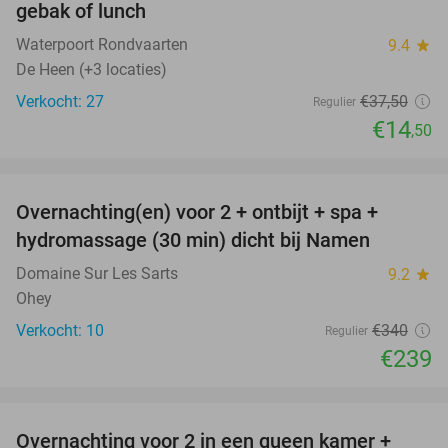
gebak of lunch
Waterpoort Rondvaarten
9.4
star
De Heen (+3 locaties)
Verkocht: 27
€37
,50
Regulier
€14
,50
favorite_border
Overnachting(en) voor 2 + ontbijt + spa +
30%
hydromassage (30 min) dicht bij Namen
Domaine Sur Les Sarts
9.2
star
Ohey
Verkocht: 10
€340
Regulier
€239
favorite_border
Overnachting voor 2 in een queen kamer +