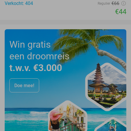
Verkocht: 404
€66
Regulier
€44
Win gratis
een droomreis
t.w.v. €3.000
Doe mee!