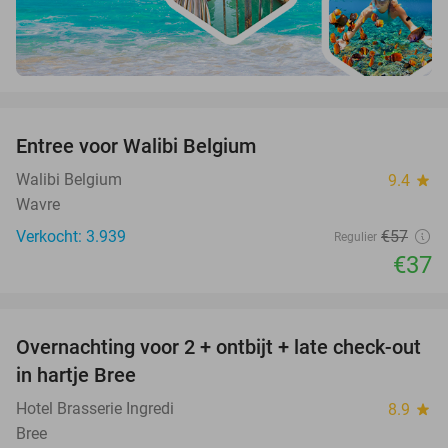
favorite_border
Entree voor Walibi Belgium
35%
Walibi Belgium
9.4
star
Wavre
Verkocht: 3.939
€57
Regulier
€37
favorite_border
Overnachting voor 2 + ontbijt + late check-out
41%
NEW
in hartje Bree
TODAY
Hotel Brasserie Ingredi
8.9
star
Bree