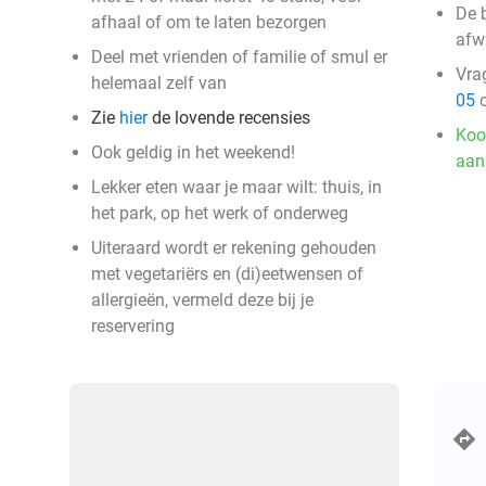
De b
afhaal of om te laten bezorgen
afwi
Deel met vrienden of familie of smul er
Vra
helemaal zelf van
05
o
Zie
hier
de lovende recensies
Koo
Ook geldig in het weekend!
aan
Lekker eten waar je maar wilt: thuis, in
het park, op het werk of onderweg
Uiteraard wordt er rekening gehouden
met vegetariërs en (di)eetwensen of
allergieën, vermeld deze bij je
reservering