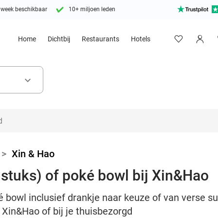
 week beschikbaar
10+ miljoen leden
Home
Dichtbij
Restaurants
Hotels
keyboard_arrow_down
>
Xin & Hao
 stuks) of poké bowl bij Xin&Hao
é bowl inclusief drankje naar keuze of van verse 
j Xin&Hao of bij je thuisbezorgd