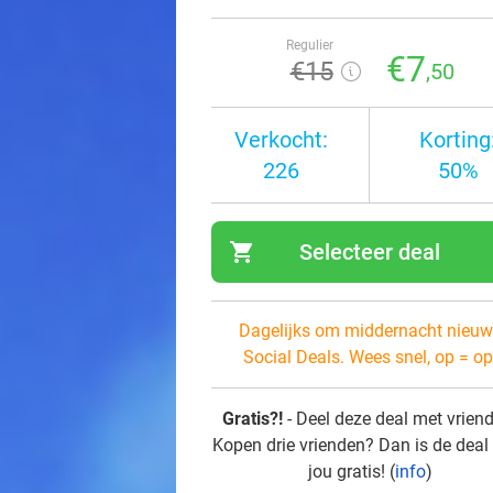
Regulier
€7
€15
,50
Verkocht:
Korting
226
50%
shopping_cart
Selecteer deal
navi
Dagelijks om middernacht nieuw
Social Deals. Wees snel, op = op
Gratis?!
- Deel deze deal met vrien
Kopen drie vrienden? Dan is de deal
jou gratis! (
info
)