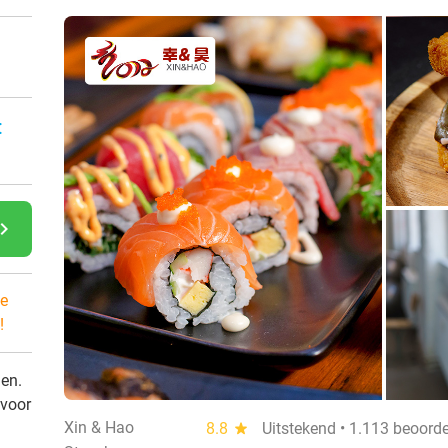
:
gate_next
e
!
den.
 voor
Xin & Hao
8.8
star
Uitstekend • 1.113 beoord