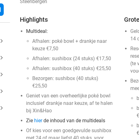
Steenbergen
l
Highlights
Grote
Multideal:
Gel
14 
ard_arrow_right
Afhalen: poké bowl + drankje naar
keuze €7,50
Res
rese
ard_arrow_right
Afhalen: sushibox (24 stuks) €17,50
(te 
Afhalen: sushibox (40 stuks) €25,50
vou
ard_arrow_right
Bezorgen: sushibox (40 stuks)
Bez
€25,50
meer
ard_arrow_right
Geniet van een overheerlijke poké bowl
b
inclusief drankje naar keuze, af te halen
ard_arrow_right
b
bij Xin&Hao
€
Zie
hier
de inhoud van de multideals
b
Of kies voor een goedgevulde sushibox
€
met 24 of maar liefst 40 stuks, voor