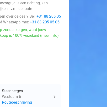
ezorgtijd is een richting, kan
jken i.v.m. de route
gen over de deal? Bel:
+31 88 205 05
f WhatsApp met:
+31 88 205 05 05
p zonder zorgen, want jouw
koop is 100% verzekerd (meer info)
Steenbergen
Westdam 6
Routebeschrijving