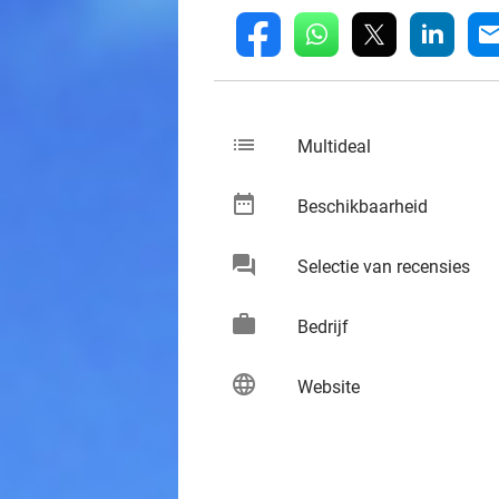
whatsapp
linkedin
fb
mai
list
keybo
Multideal
date_range
keybo
Beschikbaarheid
chat
keybo
Selectie van recensies
work
keybo
Bedrijf
language
keybo
Website