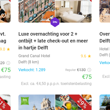
favorite_border
favorite_border
hexagon
hotel
vt.
Luxe overnachting voor 2 +
Over
aag
ontbijt + late check-out en meer
Delft
in hartje Delft
Hotel 
9.0
star
Delft 
Grand Canal Hotel
9.6
star
Delft (8 km)
Verko
129
€75
Verkocht: 1.289
€130
Regulier
€75
Excl
lasting
Excl. ca. €4,50 p.p.p.n. toeristenbelasting
1%
29%