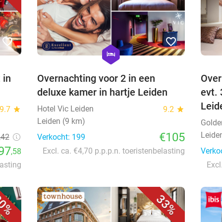
favorite_border
favorite_border
hexagon
hotel
 in
Overnachting voor 2 in een
Over
deluxe kamer in hartje Leiden
evt.
Leid
Hotel Vic Leiden
9.7
star
9.2
star
Leiden (9 km)
Golde
€105
Leide
,42
Verkocht: 199
97
Excl. ca. €4,70 p.p.p.n. toeristenbelasting
Verko
,58
lasting
Excl
0%
33%