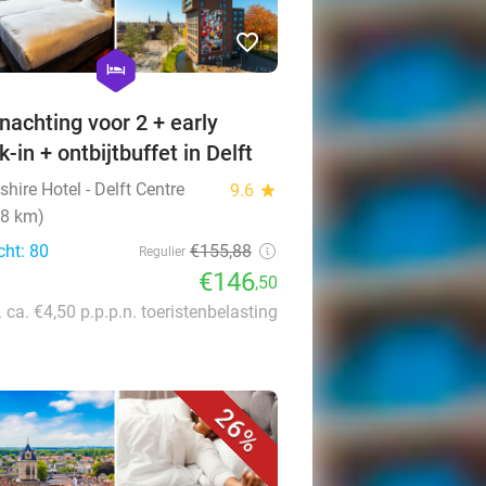
favorite_border
hexagon
hotel
nachting voor 2 + early
-in + ontbijtbuffet in Delft
ire Hotel - Delft Centre
9.6
star
(8 km)
cht: 80
€155,88
Regulier
€146
,50
. ca. €4,50 p.p.p.n. toeristenbelasting
26%