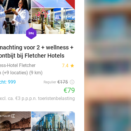
favorite_border
hexagon
hotel
nachting voor 2 + wellness +
ontbijt bij Fletcher Hotels
ess-Hotel Fletcher
7.4
star
 (+9 locaties) (9 km)
cht: 999
€175
Regulier
€79
xcl. ca. €3 p.p.p.n. toeristenbelasting