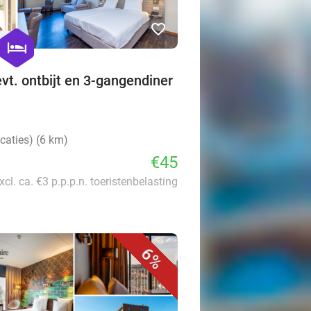
favorite_border
hexagon
hotel
vt. ontbijt en 3-gangendiner
caties) (6 km)
€45
xcl. ca. €3 p.p.p.n. toeristenbelasting
6%