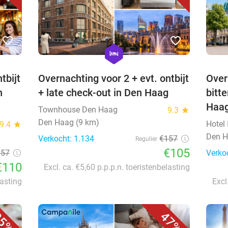
favorite_border
favorite_border
hexagon
hotel
tbijt
Overnachting voor 2 + evt. ontbijt
Over
n
+ late check-out in Den Haag
bitte
Haa
Townhouse Den Haag
9.3
star
Den Haag (9 km)
Hotel 
9.4
star
Den H
Verkocht: 1.134
€157
Regulier
€105
157
Verko
€110
Excl. ca. €5,60 p.p.p.n. toeristenbelasting
lasting
Excl
5%
47%