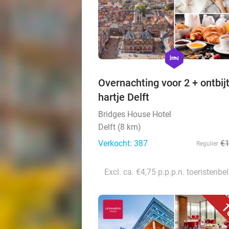
hexagon
hotel
Overnachting voor 2 + ontbijt
hartje Delft
Bridges House Hotel
Delft (8 km)
Verkocht: 387
€
Regulier
Excl. ca. €4,75 p.p.p.n. toeristenbe
1