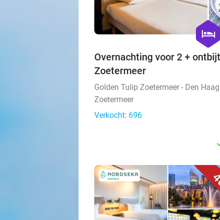
hexago
hotel
Overnachting voor 2 + ontbij
Zoetermeer
Golden Tulip Zoetermeer - Den Haag
Zoetermeer
Verkocht: 696
4