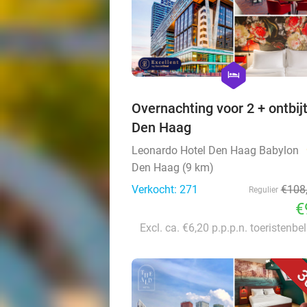
hexagon
hotel
Overnachting voor 2 + ontbijt
Den Haag
Leonardo Hotel Den Haag Babylon
Den Haag (9 km)
Verkocht: 271
€108
Regulier
€
Excl. ca. €6,20 p.p.p.n. toeristenbe
3