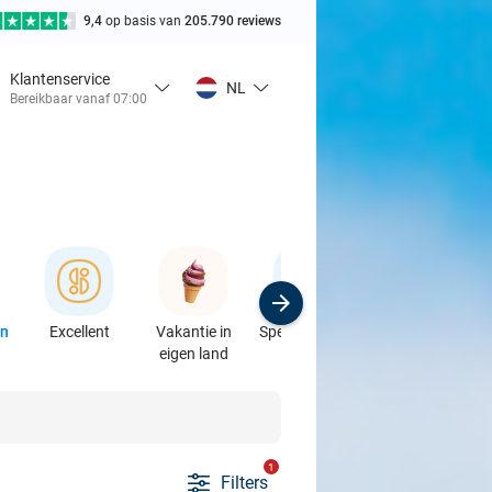
9,4
op basis van
205.790 reviews
Klantenservice
NL
Bereikbaar vanaf 07:00
en
Excellent
Vakantie in
Speciaalzaken
Sport
eigen land
& Auto's
1
Filters