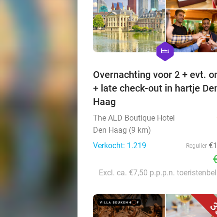
hexagon
hotel
Overnachting voor 2 + evt. on
+ late check-out in hartje De
Haag
The ALD Boutique Hotel
Den Haag (9 km)
Verkocht: 1.219
€
Regulier
Excl. ca. €7,50 p.p.p.n. toeristenbe
3