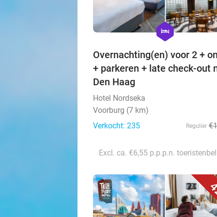
hexagon
hotel
Overnachting(en) voor 2 + on
+ parkeren + late check-out n
Den Haag
Hotel Nordseka
Voorburg (7 km)
Verkocht: 235
€
Regulier
Excl. ca. €6,55 p.p.p.n. toeristenbe
4