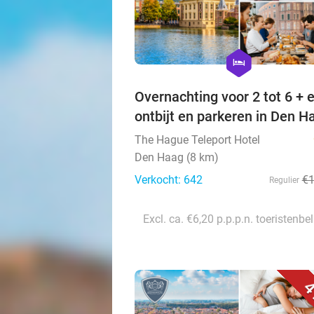
hexagon
hotel
Overnachting voor 2 tot 6 + e
ontbijt en parkeren in Den H
The Hague Teleport Hotel
Den Haag (8 km)
Verkocht: 642
€
Regulier
Excl. ca. €6,20 p.p.p.n. toeristenbe
4