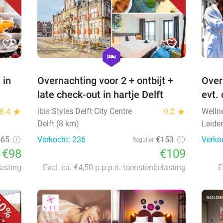
favorite_border
favorite_border
hexagon
hotel
 in
Overnachting voor 2 + ontbijt +
Over
late check-out in hartje Delft
evt. 
ibis Styles Delft City Centre
Welln
8.4
star
9.0
star
Delft (8 km)
Leiden
165
Verkocht: 236
€153
Verko
Regulier
€98
€109
lasting
Excl. ca. €4,50 p.p.p.n. toeristenbelasting
E
0%