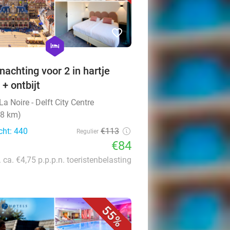
favorite_border
hexagon
hotel
nachting voor 2 in hartje
 + ontbijt
La Noire - Delft City Centre
(8 km)
cht: 440
€113
Regulier
€84
. ca. €4,75 p.p.p.n. toeristenbelasting
55%