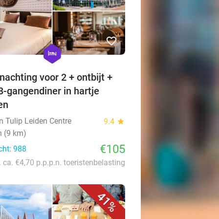
favorite_border
hexagon
hotel
nachting voor 2 + ontbijt +
 3-gangendiner in hartje
en
n Tulip Leiden Centre
9.4
star
n (9 km)
€105
cht: 988
. ca. €4,70 p.p.p.n. toeristenbelasting
41%