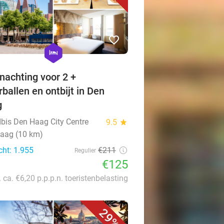
favorite_border
hexagon
hotel
nachting voor 2 +
rballen en ontbijt in Den
g
Ibis Den Haag City Centre
9.5
star
aag (10 km)
cht: 1.955
€211
Regulier
€125
. ca. €6,20 p.p.p.n. toeristenbelasting
29%