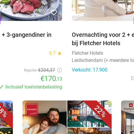
favorite_border
n
t + 3-gangendiner in
Overnachting voor 2 + e
bij Fletcher Hotels
Fletcher Hotels
9.7
star
Leidschendam (+ meerdere lo
Verkocht: 17.900
€204,37
Regulier
€170
E
,13
Inclusief toeristenbelasting
8%
22%