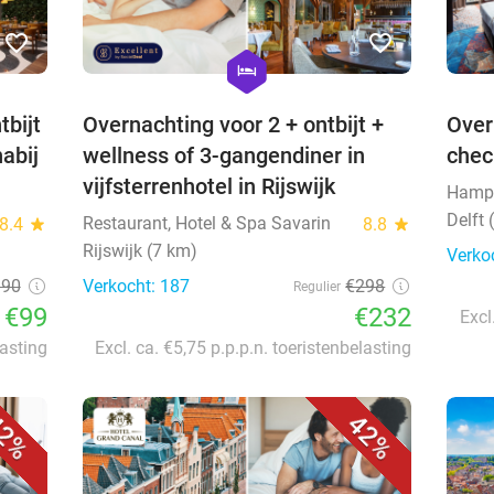
favorite_border
favorite_border
hexagon
hotel
tbijt
Overnachting voor 2 + ontbijt +
Over
abij
wellness of 3-gangendiner in
check
vijfsterrenhotel in Rijswijk
Hampsh
Delft 
Restaurant, Hotel & Spa Savarin
8.4
star
8.8
star
Rijswijk (7 km)
Verko
190
Verkocht: 187
€298
Regulier
€99
€232
Excl
lasting
Excl. ca. €5,75 p.p.p.n. toeristenbelasting
2%
42%