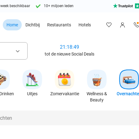
 week beschikbaar
10+ miljoen leden
Home
Dichtbij
Restaurants
Hotels
21:18:46
keyboard_arrow_down
tot de nieuwe Social Deals
Drinken
Uitjes
Zomervakantie
Wellness &
Overnacht
Beauty