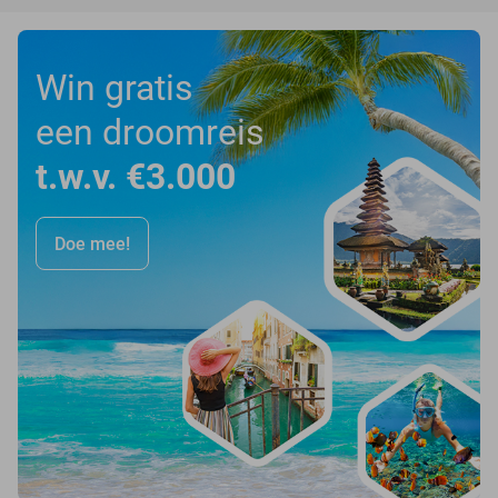
Win gratis
een droomreis
t.w.v. €3.000
Doe mee!