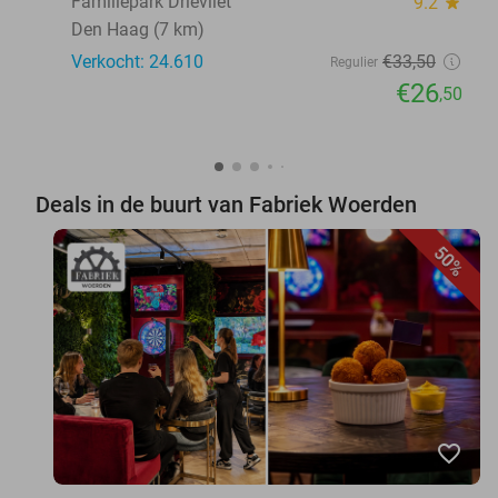
Familiepark Drievliet
9.2
star
Den Haag (7 km)
Verkocht: 24.610
€33
,50
Regulier
€26
,50
Deals in de buurt van Fabriek Woerden
50%
favorite_border