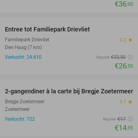
€36
,90
favorite_border
Entree tot Familiepark Drievliet
21%
Familiepark Drievliet
9.2
star
Den Haag (7 km)
Verkocht: 24.610
€33
,50
Regulier
€26
,50
favorite_border
2-gangendiner à la carte bij Bregje Zoetermeer
12%
Bregje Zoetermeer
9.1
star
Zoetermeer
Verkocht: 722
€17
Regulier
€14
,95