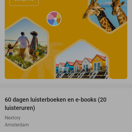
favorite_border
100%
60 dagen luisterboeken en e-books (20
luisteruren)
Nextory
Amsterdam