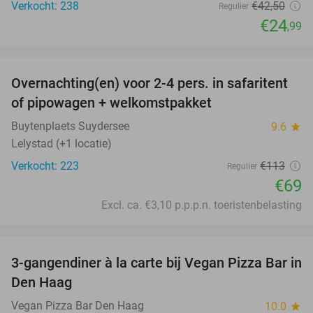
Verkocht: 238
€42
,50
Regulier
€24
,99
favorite_border
Overnachting(en) voor 2-4 pers. in safaritent
39%
of pipowagen + welkomstpakket
Buytenplaets Suydersee
9.6
star
Lelystad (+1 locatie)
Verkocht: 223
€113
Regulier
€69
Excl. ca. €3,10 p.p.p.n. toeristenbelasting
favorite_border
3-gangendiner à la carte bij Vegan Pizza Bar in
33%
Den Haag
Vegan Pizza Bar Den Haag
10.0
star