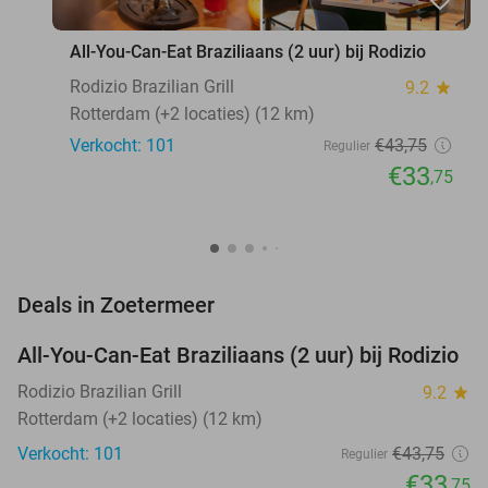
All-You-Can-Eat Braziliaans (2 uur) bij Rodizio
Rodizio Brazilian Grill
9.2
star
Rotterdam (+2 locaties) (12 km)
Verkocht: 101
€43
,75
Regulier
€33
,75
favorite_border
Deals in Zoetermeer
All-You-Can-Eat Braziliaans (2 uur) bij Rodizio
23%
NEW
TODAY
Rodizio Brazilian Grill
9.2
star
Rotterdam (+2 locaties) (12 km)
Verkocht: 101
€43
,75
Regulier
€33
,75