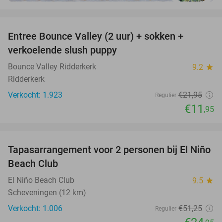
favorite_border
Entree Bounce Valley (2 uur) + sokken +
46%
verkoelende slush puppy
Bounce Valley Ridderkerk
9.2
star
Ridderkerk
Verkocht: 1.923
€21
,95
Regulier
€11
,95
favorite_border
Tapasarrangement voor 2 personen bij El Niño
51%
Beach Club
El Niño Beach Club
9.5
star
Scheveningen (12 km)
Verkocht: 1.006
€51
,25
Regulier