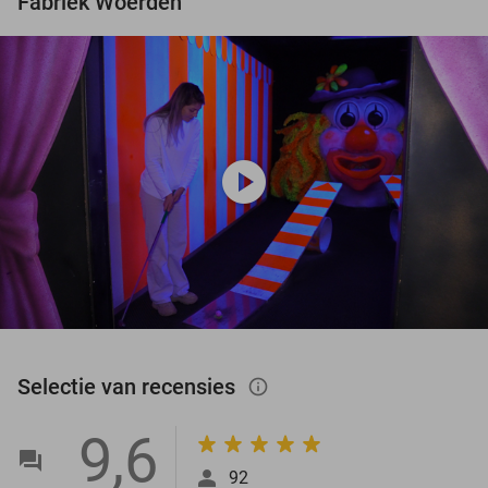
Fabriek Woerden
play_circle
Selectie van recensies
info_outlined
9,6
92