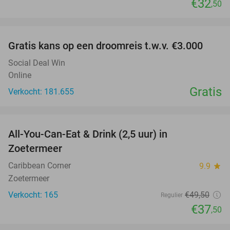
€32
,50
favorite_border
Gratis kans op een droomreis t.w.v. €3.000
Social Deal Win
Online
Gratis
Verkocht: 181.655
favorite_border
All-You-Can-Eat & Drink (2,5 uur) in
24%
Zoetermeer
Caribbean Corner
9.9
star
Zoetermeer
Verkocht: 165
€49
,50
Regulier
€37
,50
favorite_border