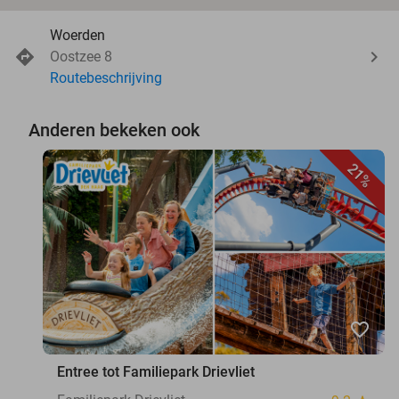
Woerden
Oostzee 8
Routebeschrijving
Anderen bekeken ook
21%
favorite_border
Entree tot Familiepark Drievliet