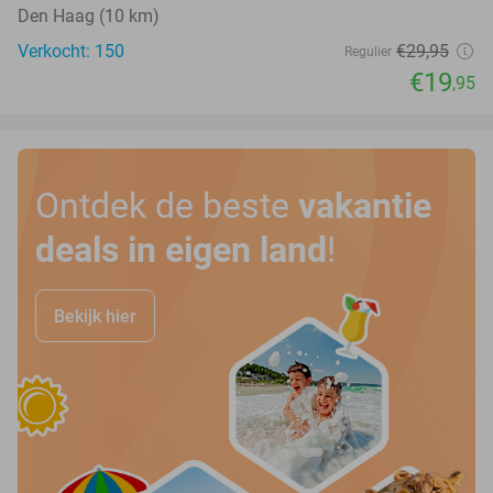
Den Haag (10 km)
Verkocht: 150
€29
,95
Regulier
€19
,95
Ontdek de beste
vakantie
deals in eigen land
!
Bekijk hier