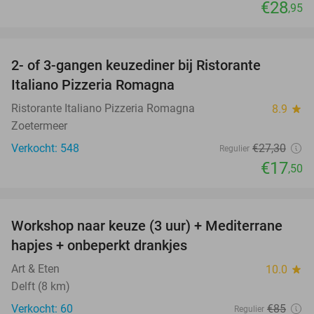
€28
,95
favorite_border
2- of 3-gangen keuzediner bij Ristorante
36%
Italiano Pizzeria Romagna
Ristorante Italiano Pizzeria Romagna
8.9
star
Zoetermeer
Verkocht: 548
€27
,30
Regulier
€17
,50
favorite_border
Workshop naar keuze (3 uur) + Mediterrane
54%
hapjes + onbeperkt drankjes
Art & Eten
10.0
star
Delft (8 km)
Verkocht: 60
€85
Regulier