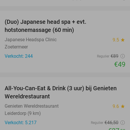
favorite_border
(Duo) Japanese head spa + evt.
45%
hotstonemassage (60 min)
Japanese Headspa Clinic
9.5
star
Zoetermeer
Verkocht: 244
€89
Regulier
€49
favorite_border
All-You-Can-Eat & Drink (3 uur) bij Genieten
19%
Wereldrestaurant
Genieten Wereldrestaurant
9.6
star
Leiderdorp (9 km)
Verkocht: 5.217
€46
,50
Regulier