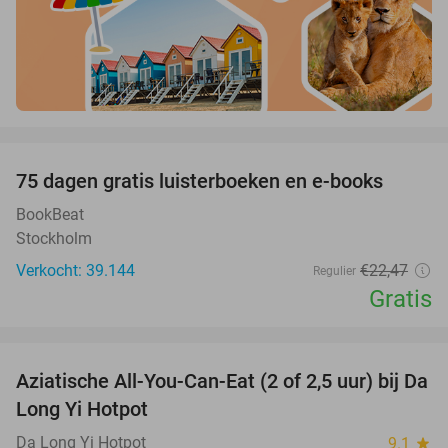
favorite_border
100%
75 dagen gratis luisterboeken en e-books
BookBeat
Stockholm
Verkocht: 39.144
€22
,47
Regulier
Gratis
favorite_border
Aziatische All-You-Can-Eat (2 of 2,5 uur) bij Da
30%
Long Yi Hotpot
Da Long Yi Hotpot
9.1
star