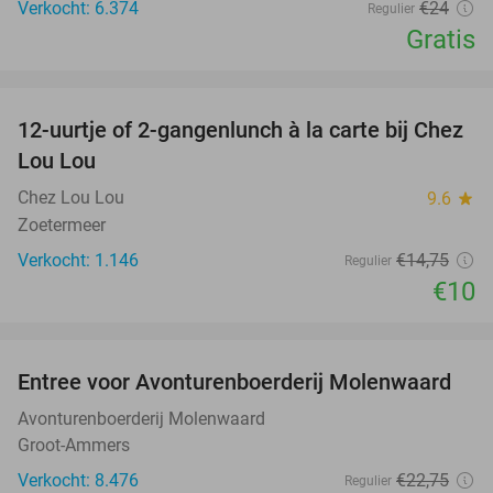
Verkocht: 6.374
€24
Regulier
Gratis
favorite_border
12-uurtje of 2-gangenlunch à la carte bij Chez
32%
Lou Lou
Chez Lou Lou
9.6
star
Zoetermeer
Verkocht: 1.146
€14
,75
Regulier
€10
favorite_border
Entree voor Avonturenboerderij Molenwaard
27%
Avonturenboerderij Molenwaard
Groot-Ammers
Verkocht: 8.476
€22
,75
Regulier