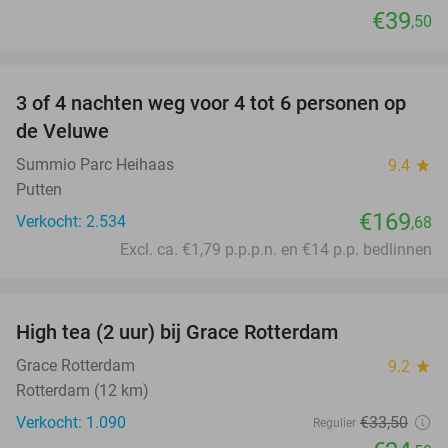
€39
,50
favorite_border
3 of 4 nachten weg voor 4 tot 6 personen op
de Veluwe
Summio Parc Heihaas
9.4
star
Putten
€169
Verkocht: 2.534
,68
Excl. ca. €1,79 p.p.p.n. en €14 p.p. bedlinnen
favorite_border
High tea (2 uur) bij Grace Rotterdam
27%
Grace Rotterdam
9.2
star
Rotterdam (12 km)
Verkocht: 1.090
€33
,50
Regulier