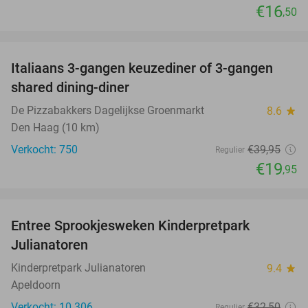
€16
,50
favorite_border
Italiaans 3-gangen keuzediner of 3-gangen
50%
shared dining-diner
De Pizzabakkers Dagelijkse Groenmarkt
8.6
star
Den Haag (10 km)
Verkocht: 750
€39
,95
Regulier
€19
,95
favorite_border
Entree Sprookjesweken Kinderpretpark
39%
Julianatoren
Kinderpretpark Julianatoren
9.4
star
Apeldoorn
Verkocht: 10.306
€32
,50
Regulier