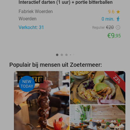
Interactief darten (1 uur) + portie bitterballen
Fabriek Woerden
9.6
star
Woerden
0 min.
directions_walk
Verkocht: 31
€20
Regulier
€9
,95
Populair bij mensen uit Zoetermeer:
23%
NEW
TODAY
favorite_border