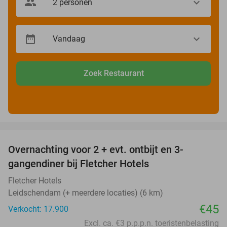
Zoek Restaurant
favorite_border
Overnachting voor 2 + evt. ontbijt en 3-
gangendiner bij Fletcher Hotels
Fletcher Hotels
Leidschendam (+ meerdere locaties) (6 km)
€45
Verkocht: 17.900
Excl. ca. €3 p.p.p.n. toeristenbelasting