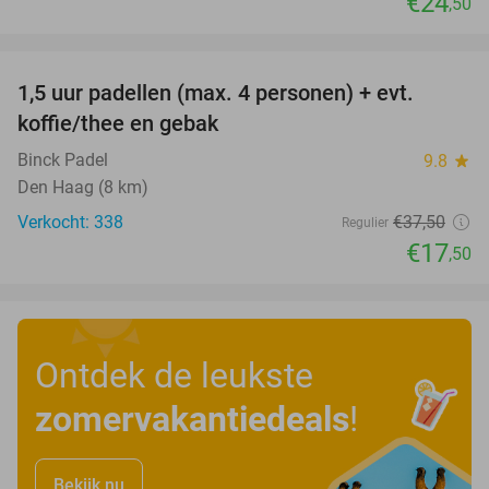
€24
,50
favorite_border
1,5 uur padellen (max. 4 personen) + evt.
53%
koffie/thee en gebak
Binck Padel
9.8
star
Den Haag (8 km)
Verkocht: 338
€37
,50
Regulier
€17
,50
Ontdek de leukste
zomervakantiedeals
!
Bekijk nu