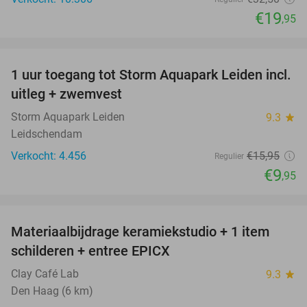
€19
,95
favorite_border
1 uur toegang tot Storm Aquapark Leiden incl.
38%
uitleg + zwemvest
Storm Aquapark Leiden
9.3
star
Leidschendam
Verkocht: 4.456
€15
,95
Regulier
€9
,95
favorite_border
Materiaalbijdrage keramiekstudio + 1 item
41%
schilderen + entree EPICX
Clay Café Lab
9.3
star
Den Haag (6 km)