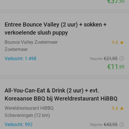
€37
,50
favorite_border
Entree Bounce Valley (2 uur) + sokken +
46%
verkoelende slush puppy
Bounce Valley Zoetermeer
9.6
star
Zoetermeer
Verkocht: 1.498
€21
,95
Regulier
€11
,95
favorite_border
All-You-Can-Eat & Drink (2 uur) + evt.
16%
Koreaanse BBQ bij Wereldrestaurant HiBBQ
Wereldrestaurant HiBBQ
9.4
star
Scheveningen (12 km)
Verkocht: 992
€43
,95
Regulier