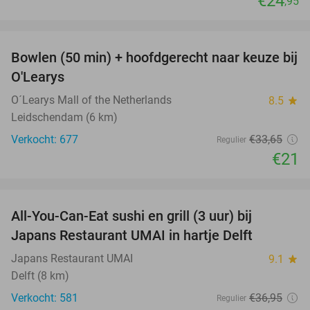
€24
,95
favorite_border
Bowlen (50 min) + hoofdgerecht naar keuze bij
38%
O'Learys
O´Learys Mall of the Netherlands
8.5
star
Leidschendam (6 km)
Verkocht: 677
€33
,65
Regulier
€21
favorite_border
All-You-Can-Eat sushi en grill (3 uur) bij
22%
Japans Restaurant UMAI in hartje Delft
Japans Restaurant UMAI
9.1
star
Delft (8 km)
Verkocht: 581
€36
,95
Regulier