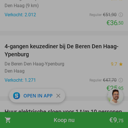
Den Haag (9 km)
Verkocht: 2.012
€51
,90
Regulier
€36
,50
favorite_border
4-gangen keuzediner bij De Beren Den Haag-
46%
Ypenburg
De Beren Den Haag-Ypenburg
9.7
star
Den Haag
Verkocht: 1.271
€47
,70
Regulier
€25
,95
close
OPEN IN APP
favorite_border
Huur elektrische sloep voor 1 t/m 10 personen
37%
€9
(2 uur) bij Take a Boat
shopping_cart
Koop nu
,75