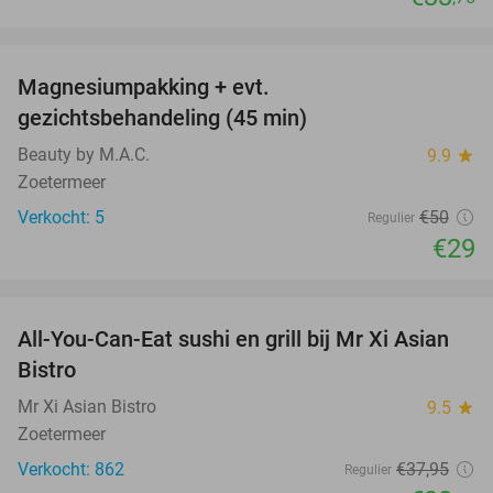
favorite_border
Magnesiumpakking + evt.
42%
gezichtsbehandeling (45 min)
Beauty by M.A.C.
9.9
star
Zoetermeer
Verkocht: 5
€50
Regulier
€29
favorite_border
All-You-Can-Eat sushi en grill bij Mr Xi Asian
14%
Bistro
Mr Xi Asian Bistro
9.5
star
Zoetermeer
Verkocht: 862
€37
,95
Regulier