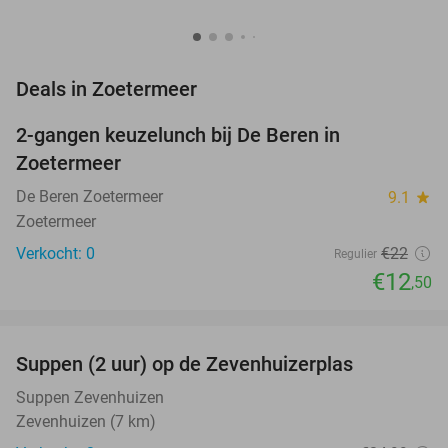
favorite_border
Deals in Zoetermeer
2-gangen keuzelunch bij De Beren in
43%
NEW
Zoetermeer
TODAY
De Beren Zoetermeer
9.1
star
Zoetermeer
Verkocht: 0
€22
Regulier
€12
,50
favorite_border
Suppen (2 uur) op de Zevenhuizerplas
40%
NEW
TODAY
Suppen Zevenhuizen
Zevenhuizen (7 km)