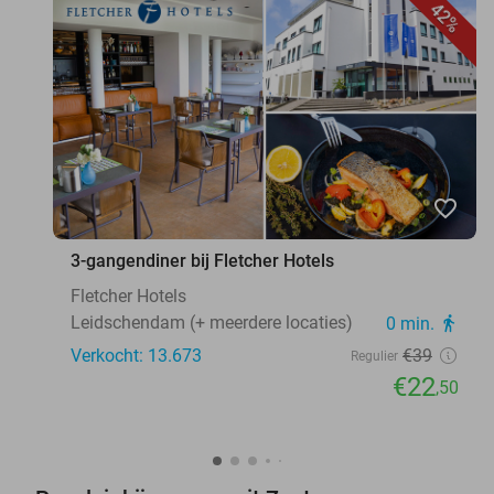
42%
favorite_border
3-gangendiner bij Fletcher Hotels
Fletcher Hotels
Leidschendam (+ meerdere locaties)
0 min.
directions_walk
Verkocht: 13.673
€39
Regulier
€22
,50