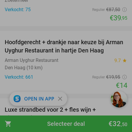
Zoetermeer
Verkocht: 75
€87
,50
Regulier
€39
,95
favorite_border
Hoofdgerecht + drankje naar keuze bij Arman
30%
Uyghur Restaurant in hartje Den Haag
Arman Uyghur Restaurant
9.7
star
Den Haag (10 km)
Verkocht: 661
€19
,95
Regulier
€14
favorite_border
close
OPEN IN APP
Luxe strandbed voor 2 + fles wijn +
50%
bittergarnituur op het strand van
€32
shopping_cart
Selecteer deal
,50
Scheveningen