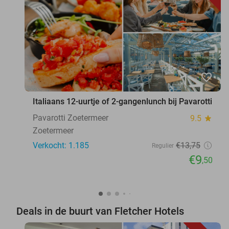
favorite_border
Italiaans 12-uurtje of 2-gangenlunch bij Pavarotti
Pavarotti Zoetermeer
9.5
star
Zoetermeer
Verkocht: 1.185
€13
,75
Regulier
€9
,50
Deals in de buurt van Fletcher Hotels