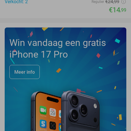
Verkocht: 2
€24
,99
Regulier
€14
,99
Win vandaag een gratis
iPhone 17 Pro
Meer info