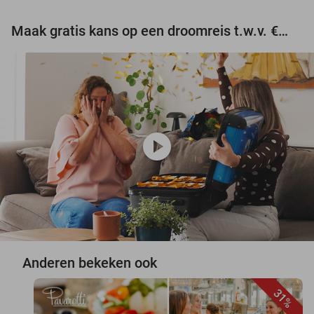
Maak gratis kans op een droomreis t.w.v. €3.000!
play_circle
Anderen bekeken ook
31%