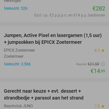
Herkingen
€282
Verkocht: 526
Excl. ca. €2 p.p.p.n. en €14 p.p. bedlinnen
favorite_border
Jumpen, Active Pixel en lasergamen (1,5 uur)
30%
+ jumpsokken bij EPICX Zoetermeer
EPICX Zoetermeer
8.9
star
Zoetermeer
Verkocht: 3.566
€21
,50
Regulier
€14
,99
favorite_border
Gerecht naar keuze + evt. dessert +
40%
strandbedje + parasol aan het strand
Beachclub JUNO
7.8
star