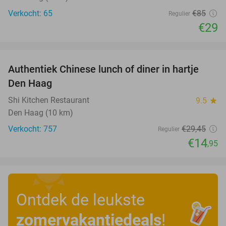
Verkocht: 65
€85
Regulier
€29
favorite_border
Authentiek Chinese lunch of diner in hartje
49%
Den Haag
Shi Kitchen Restaurant
9.5
star
Den Haag (10 km)
Verkocht: 757
€29
,45
Regulier
€14
,95
Ontdek de leukste
zomervakantiedeals
!