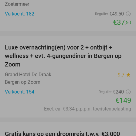
Zoetermeer
Verkocht: 182
€49
,50
Regulier
€37
,50
favorite_border
Luxe overnachting(en) voor 2 + ontbijt +
38%
wellness + evt. 4-gangendiner in Bergen op
Zoom
Grand Hotel De Draak
9.7
star
Bergen op Zoom
Verkocht: 154
€240
Regulier
€149
Excl. ca. €3,34 p.p.p.n. toeristenbelasting
favorite_border
Gratis kans op een droomreis t.w.v. €3.000