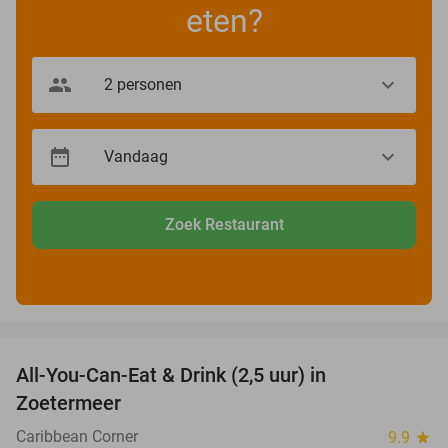
eten?
Zoek Restaurant
favorite_border
All-You-Can-Eat & Drink (2,5 uur) in
24%
Zoetermeer
Caribbean Corner
9.9
star