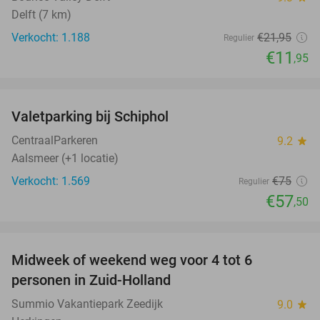
Delft (7 km)
Verkocht: 1.188
€21
,95
Regulier
€11
,95
favorite_border
Valetparking bij Schiphol
23%
CentraalParkeren
9.2
star
Aalsmeer (+1 locatie)
Verkocht: 1.569
€75
Regulier
€57
,50
favorite_border
Midweek of weekend weg voor 4 tot 6
personen in Zuid-Holland
Summio Vakantiepark Zeedijk
9.0
star