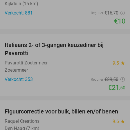
Kijkduin (15 km)
Verkocht: 881
€16
,70
Regulier
€10
favorite_border
Italiaans 2- of 3-gangen keuzediner bij
27%
Pavarotti
Pavarotti Zoetermeer
9.5
star
Zoetermeer
Verkocht: 353
€29
,50
Regulier
€21
,50
favorite_border
Figuurcorrectie voor buik, billen en/of benen
66%
Raquel Creations
9.6
star
Den Haag (7 km)