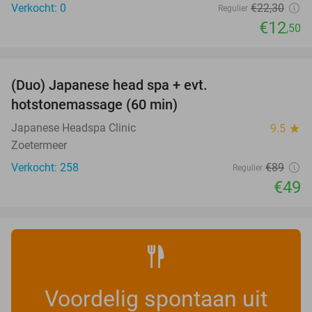
Verkocht: 0
€22
,30
Regulier
€12
,50
favorite_border
(Duo) Japanese head spa + evt.
45%
hotstonemassage (60 min)
Japanese Headspa Clinic
9.5
star
Zoetermeer
Verkocht: 258
€89
Regulier
€49
Voordelig spontaan uit