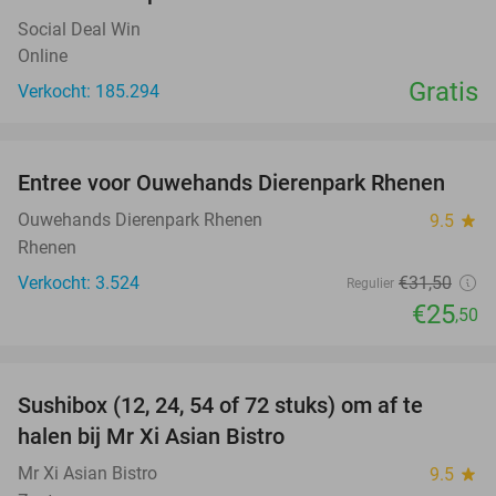
Social Deal Win
Online
Gratis
Verkocht: 185.294
favorite_border
Entree voor Ouwehands Dierenpark Rhenen
19%
Ouwehands Dierenpark Rhenen
9.5
star
Rhenen
Verkocht: 3.524
€31
,50
Regulier
€25
,50
favorite_border
Sushibox (12, 24, 54 of 72 stuks) om af te
47%
halen bij Mr Xi Asian Bistro
Mr Xi Asian Bistro
9.5
star