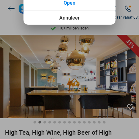
Ontdek 15.000+ deals
Open
7 dagen per week beschikbaar
Annuleer
Bereikbaar vanaf 08
10+ miljoen leden
9,4
op basis van
206.123 reviews
41%
Ontdek 15.000+ deals
7 dagen per week beschikbaar
10+ miljoen leden
favorite_border
High Tea, High Wine, High Beer of High