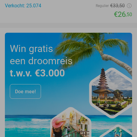
Verkocht: 25.074
€33
,50
Regulier
€26
,50
Win gratis
een droomreis
t.w.v. €3.000
Doe mee!