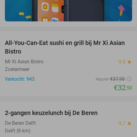
favorite_border
All-You-Can-Eat sushi en grill bij Mr Xi Asian
14%
Bistro
Mr Xi Asian Bistro
9.5
star
Zoetermeer
Verkocht: 943
€37
,95
Regulier
€32
,50
favorite_border
2-gangen keuzelunch bij De Beren
44%
NEW
TODAY
De Beren Delft
9.7
star
Delft (8 km)