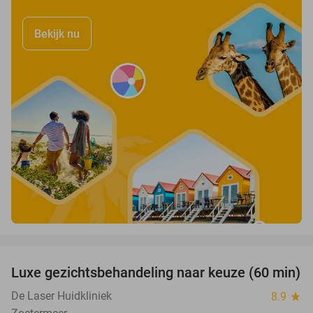
Bekijk nu
favorite_border
Luxe gezichtsbehandeling naar keuze (60 min)
54%
De Laser Huidkliniek
8.9
star