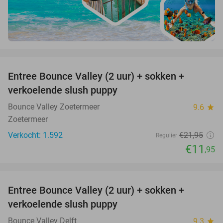
favorite_border
Entree Bounce Valley (2 uur) + sokken +
46%
verkoelende slush puppy
Bounce Valley Zoetermeer
9.6
star
Zoetermeer
Verkocht: 1.592
€21
,95
Regulier
€11
,95
favorite_border
Entree Bounce Valley (2 uur) + sokken +
46%
verkoelende slush puppy
Bounce Valley Delft
9.3
star