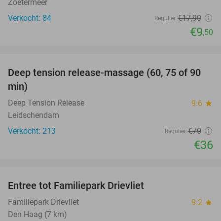
Zoetermeer
Verkocht: 84
€17
,90
Regulier
€9
,50
favorite_border
Deep tension release-massage (60, 75 of 90
49%
min)
Deep Tension Release
9.6
star
Leidschendam
Verkocht: 213
€70
Regulier
€36
favorite_border
Entree tot Familiepark Drievliet
21%
Familiepark Drievliet
9.2
star
Den Haag (7 km)