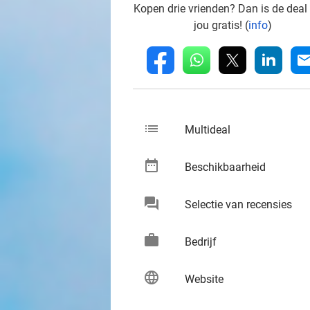
Kopen drie vrienden? Dan is de deal
jou gratis! (
info
)
whatsapp
linkedin
fb
mai
list
keybo
Multideal
date_range
keybo
Beschikbaarheid
chat
keybo
Selectie van recensies
work
keybo
Bedrijf
language
keybo
Website