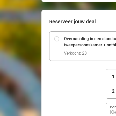
Reserveer jouw deal
Overnachting in een standa
tweepersoonskamer + ontbi
Verkocht: 28
1
2
Inc
Ki