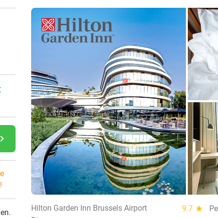
:
gate_next
e
!
Hilton Garden Inn Brussels Airport
9.7
star
Pe
den.