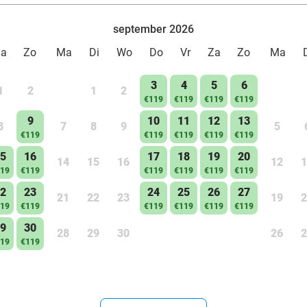
september 2026
Za
Zo
Ma
Di
Wo
Do
Vr
Za
Zo
Ma
3
4
5
6
1
2
1
2
€119
€119
€119
€119
9
10
11
12
13
8
7
8
9
5
€119
€119
€119
€119
€119
5
16
17
18
19
20
14
15
16
12
1
19
€119
€119
€119
€119
€119
2
23
24
25
26
27
21
22
23
19
2
19
€119
€119
€119
€119
€119
9
30
28
29
30
26
2
19
€119