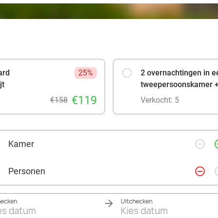
ard
25%
2 overnachtingen in 
jt
tweepersoonskamer + 
€119
€158
Verkocht: 5
remove_circle_outline
add_ci
Kamer
remove_circle_outline
add_ci
Personen
hecken
Uitchecken
es datum
Kies datum