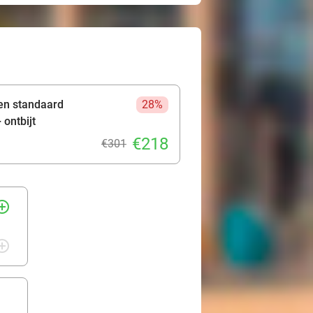
een standaard
28%
ontbijt
€218
€301
rcle_outline
rcle_outline