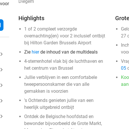
Diegem
 voor
Highlights
Grote
l
1 of 2 compleet verzorgde
Gel
overnachting(en) voor 2 inclusief ontbijt
27 
bij Hilton Garden Brussels Airport
Inc
Zie
hier
de inhoud van de multideals
voo
ard_arrow_right
4-sterrenhotel vlak bij de luchthaven en
Vra
het centrum van Brussel
05
o
ard_arrow_right
Jullie verblijven in een comfortabele
Koo
tweepersoonskamer die van alle
aan
ard_arrow_right
gemakken is voorzien
ard_arrow_right
's Ochtends genieten jullie van een
heerlijk uitgebreid ontbijt
ard_arrow_right
Ontdek de Belgische hoofdstad en
bewonder bijvoorbeeld de Grote Markt,