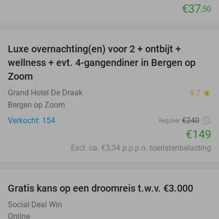
€37
,50
favorite_border
Luxe overnachting(en) voor 2 + ontbijt +
38%
wellness + evt. 4-gangendiner in Bergen op
Zoom
Grand Hotel De Draak
9.7
star
Bergen op Zoom
Verkocht: 154
€240
Regulier
€149
Excl. ca. €3,34 p.p.p.n. toeristenbelasting
favorite_border
Gratis kans op een droomreis t.w.v. €3.000
Social Deal Win
Online