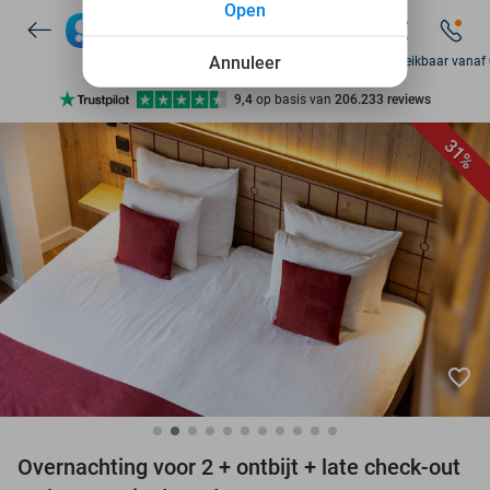
Open
7 dagen per week beschikbaar
10+ miljoen leden
Annuleer
Zo bereikbaar vanaf
9,4
op basis van
206.233 reviews
Ontdek 15.000+ deals
31%
7 dagen per week beschikbaar
10+ miljoen leden
favorite_border
Overnachting voor 2 + ontbijt + late check-out