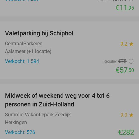
€11
,95
favorite_border
Valetparking bij Schiphol
23%
CentraalParkeren
9.2
star
Aalsmeer (+1 locatie)
Verkocht: 1.594
€75
Regulier
€57
,50
favorite_border
Midweek of weekend weg voor 4 tot 6
personen in Zuid-Holland
Summio Vakantiepark Zeedijk
9.0
star
Herkingen
€282
Verkocht: 526