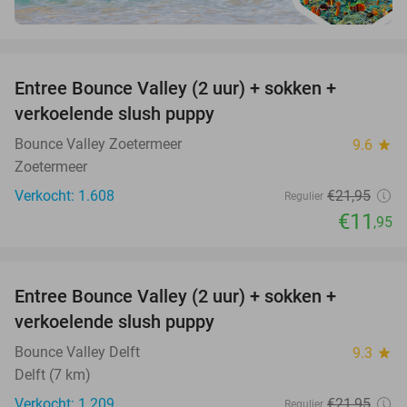
favorite_border
Entree Bounce Valley (2 uur) + sokken +
46%
verkoelende slush puppy
Bounce Valley Zoetermeer
9.6
star
Zoetermeer
Verkocht: 1.608
€21
,95
Regulier
€11
,95
favorite_border
Entree Bounce Valley (2 uur) + sokken +
46%
verkoelende slush puppy
Bounce Valley Delft
9.3
star
Delft (7 km)
Verkocht: 1.209
€21
,95
Regulier