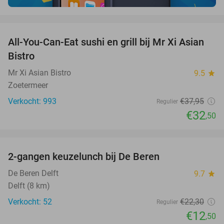
favorite_border
All-You-Can-Eat sushi en grill bij Mr Xi Asian
14%
Bistro
Mr Xi Asian Bistro
9.5
star
Zoetermeer
Verkocht: 993
€37
,95
Regulier
€32
,50
favorite_border
2-gangen keuzelunch bij De Beren
44%
NEW
TODAY
De Beren Delft
9.7
star
Delft (8 km)
Verkocht: 52
€22
,30
Regulier
€12
,50