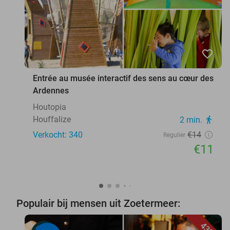
favorite_border
Entrée au musée interactif des sens au cœur des
Ardennes
Houtopia
Houffalize
2 min.
directions_walk
Verkocht: 340
€14
Regulier
€11
Populair bij mensen uit Zoetermeer:
43%