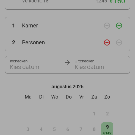
€160
Verkocht: 18
€245
remove_circle_outline
add_circle_outline
1
Kamer
remove_circle_outline
add_circle_outline
2
Personen
Inchecken
Uitchecken
Kies datum
Kies datum
augustus 2026
Ma
Di
Wo
Do
Vr
Za
Zo
1
2
9
3
4
5
6
7
8
€142