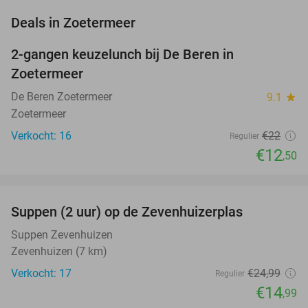
favorite_border
Deals in Zoetermeer
2-gangen keuzelunch bij De Beren in
43%
NEW
Zoetermeer
TODAY
De Beren Zoetermeer
9.1
star
Zoetermeer
Verkocht: 16
€22
Regulier
€12
,50
favorite_border
Suppen (2 uur) op de Zevenhuizerplas
40%
NEW
TODAY
Suppen Zevenhuizen
Zevenhuizen (7 km)
Verkocht: 17
€24
,99
Regulier
€14
,99