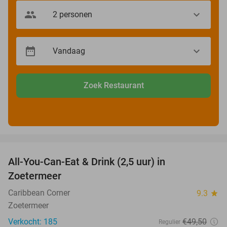
Zoek Restaurant
favorite_border
All-You-Can-Eat & Drink (2,5 uur) in
24%
Zoetermeer
Caribbean Corner
9.3
star
Zoetermeer
Verkocht: 185
€49
,50
Regulier