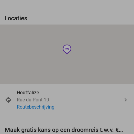
Locaties
hotel
Houffalize
Rue du Pont 10
Routebeschrijving
Maak gratis kans op een droomreis t.w.v. €3.000!