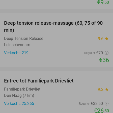
€9
,50
favorite_border
Deep tension release-massage (60, 75 of 90
49%
min)
Deep Tension Release
9.6
star
Leidschendam
Verkocht: 219
€70
Regulier
€36
favorite_border
Entree tot Familiepark Drievliet
21%
Familiepark Drievliet
9.2
star
Den Haag (7 km)
Verkocht: 25.265
€33
,50
Regulier
€26
,50