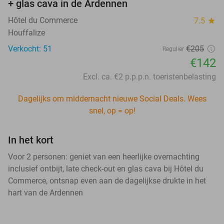
+ glas cava in de Ardennen
Hôtel du Commerce
7.5
star
Houffalize
Verkocht: 51
€205
Regulier
€142
Excl. ca. €2 p.p.p.n. toeristenbelasting
Dagelijks om middernacht nieuwe Social Deals. Wees
snel, op = op!
In het kort
Voor 2 personen: geniet van een heerlijke overnachting
inclusief ontbijt, late check-out en glas cava bij Hôtel du
Commerce, ontsnap even aan de dagelijkse drukte in het
hart van de Ardennen