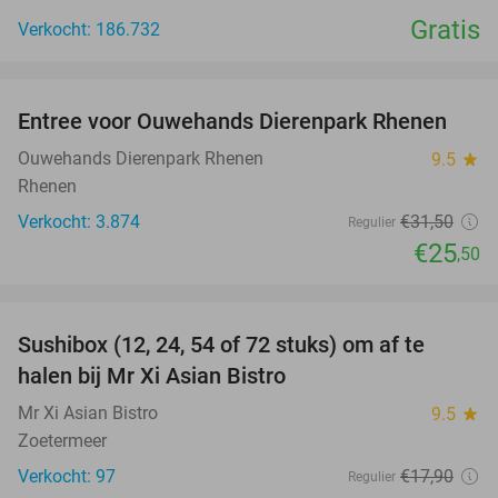
Gratis
Verkocht: 186.732
favorite_border
Entree voor Ouwehands Dierenpark Rhenen
19%
Ouwehands Dierenpark Rhenen
9.5
star
Rhenen
Verkocht: 3.874
€31
,50
Regulier
€25
,50
favorite_border
Sushibox (12, 24, 54 of 72 stuks) om af te
47%
halen bij Mr Xi Asian Bistro
Mr Xi Asian Bistro
9.5
star
Zoetermeer
Verkocht: 97
€17
,90
Regulier