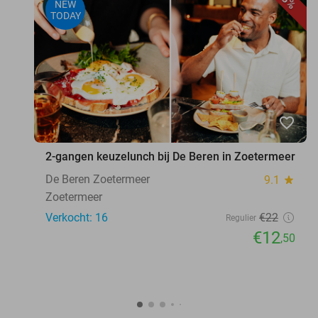
NEW
TODAY
favorite_border
2-gangen keuzelunch bij De Beren in Zoetermeer
De Beren Zoetermeer
9.1
star
Zoetermeer
Verkocht: 16
€22
Regulier
€12
,50