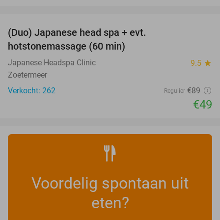
favorite_border
(Duo) Japanese head spa + evt.
45%
hotstonemassage (60 min)
Japanese Headspa Clinic
9.5
star
Zoetermeer
Verkocht: 262
€89
Regulier
€49
Voordelig spontaan uit
eten?