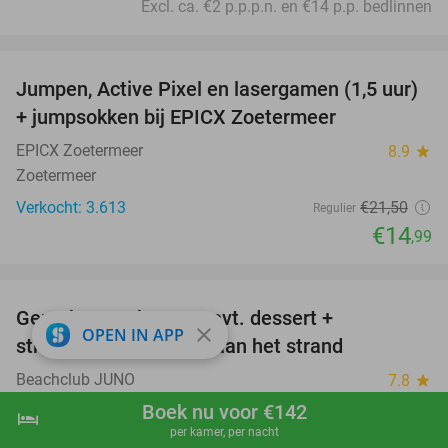
Excl. ca. €2 p.p.p.n. en €14 p.p. bedlinnen
favorite_border
Jumpen, Active Pixel en lasergamen (1,5 uur)
30%
+ jumpsokken bij EPICX Zoetermeer
EPICX Zoetermeer
8.9
star
Zoetermeer
Verkocht: 3.613
€21
,50
Regulier
€14
,99
favorite_border
Gerecht naar keuze + evt. dessert +
40%
close
OPEN IN APP
strandbedje + parasol aan het strand
Beachclub JUNO
7.8
star
Kijkduin (15 km)
Boek nu voor €142
hotel
shopping_cart
Boek nu
navigate_next
per kamer, per nacht
Verkocht: 941
€16
,70
Regulier