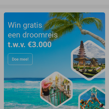
Win gratis
een droomreis
t.w.v. €3.000
Doe mee!