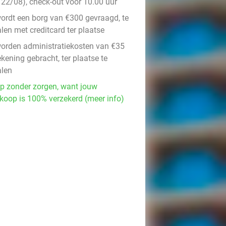
 22/08), check-out vóór 10.00 uur
wordt een borg van €300 gevraagd, te
len met creditcard ter plaatse
worden administratiekosten van €35
ekening gebracht, ter plaatse te
alen
p zonder zorgen, want jouw
koop is 100% verzekerd (meer info)