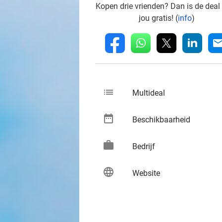
Kopen drie vrienden? Dan is de deal
jou gratis! (
info
)
whatsapp
linkedin
fb
mai
list
keybo
Multideal
date_range
keybo
Beschikbaarheid
work
keybo
Bedrijf
language
keybo
Website