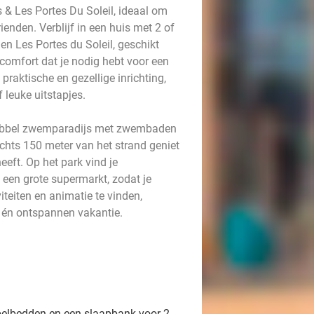
& Les Portes Du Soleil, ideaal om
enden. Verblijf in een huis met 2 of
en Les Portes du Soleil, geschikt
 comfort dat je nodig hebt voor een
praktische en gezellige inrichting,
 leuke uitstapjes.
n dubbel zwemparadijs met zwembaden
echts 150 meter van het strand geniet
eeft. Op het park vind je
 een grote supermarkt, zodat je
iviteiten en animatie te vinden,
e én ontspannen vakantie.
elbedden en een slaapbank voor 2