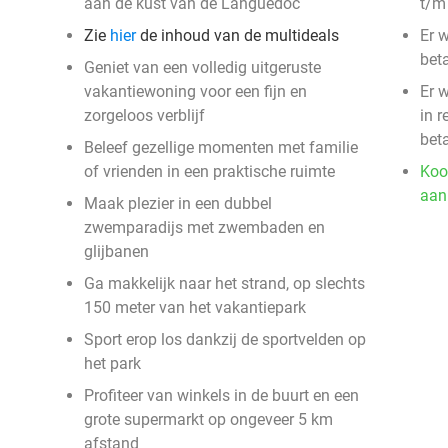
aan de kust van de Languedoc
t/m
Zie
hier
de inhoud van de multideals
Er 
beta
Geniet van een volledig uitgeruste
vakantiewoning voor een fijn en
Er 
zorgeloos verblijf
in r
bet
Beleef gezellige momenten met familie
of vrienden in een praktische ruimte
Koo
aan
Maak plezier in een dubbel
zwemparadijs met zwembaden en
glijbanen
Ga makkelijk naar het strand, op slechts
150 meter van het vakantiepark
Sport erop los dankzij de sportvelden op
het park
Profiteer van winkels in de buurt en een
grote supermarkt op ongeveer 5 km
afstand