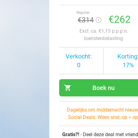
Regulier
€262
€314
Excl. ca. €1,15 p.p.p.n.
toeristenbelasting
Verkocht:
Korting
0
17%
shopping_cart
Boek nu
navi
Dagelijks om middernacht nieuw
Social Deals. Wees snel, op = op
Gratis?!
- Deel deze deal met vrien