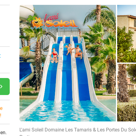
:
gate_next
e
!
L'ami Soleil Domaine Les Tamaris & Les Portes Du Sole
den.