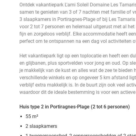
Ontdek vakantiepark L'ami Soleil Domaine Les Tamaris 
samen te genieten van 3 of 7 nachten met familie of vri
3 slaapkamers in Portiragnes-Plage of bij Les Tamaris 
voor 2 tot 7 personen en helemaal uitgerust met al het
fijn en zorgeloos verblijf. Elke accommodatie heeft een 
perfect om te ontspannen na een dag vol activiteiten of
Het vakantiepark ligt op een toplocatie en heeft ee
en glijbanen, plus sportvelden voor jong en oud. Op sl
je makkelijk van de kust en alles wat de zee te bieden h
verschillende winkels en op ongeveer 5 km afstand ligt
verblijf extra makkelijk is. In de buurt zijn ook veel act
waardoor dit de ideale bestemming is voor een actiev
Huis type 2 in Portiragnes-Plage (2 tot 6 personen)
55 m²
2 slaapkamers
1 tweepersoonsbed, 2 eenpersoonsbedden of 2 stap