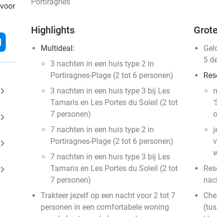
Portiragnes
 voor
Highlights
Grote
l
Multideal:
Gel
5 d
3 nachten in een huis type 2 in
Portiragnes-Plage (2 tot 6 personen)
Res
ard_arrow_right
3 nachten in een huis type 3 bij Les
n
Tamaris en Les Portes du Soleil (2 tot
'
7 personen)
o
ard_arrow_right
7 nachten in een huis type 2 in
j
Portiragnes-Plage (2 tot 6 personen)
v
ard_arrow_right
w
7 nachten in een huis type 3 bij Les
ard_arrow_right
Tamaris en Les Portes du Soleil (2 tot
Res
7 personen)
nach
Trakteer jezelf op een nacht voor 2 tot 7
Che
personen in een comfortabele woning
(tu