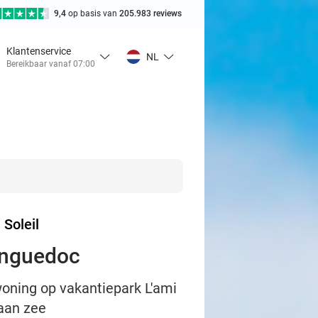
9,4
op basis van
205.983 reviews
Klantenservice
NL
Bereikbaar vanaf 07:00
 Soleil
Languedoc
woning op vakantiepark L'ami
 aan zee