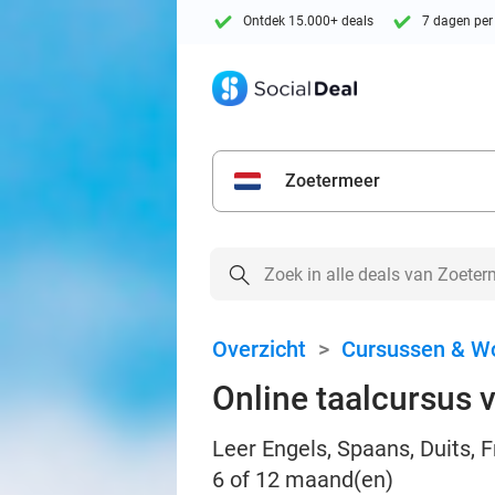
Ontdek 15.000+ deals
7 dagen per
Zoetermeer
Overzicht
>
Cursussen & W
Online taalcursus v
Leer Engels, Spaans, Duits, F
6 of 12 maand(en)