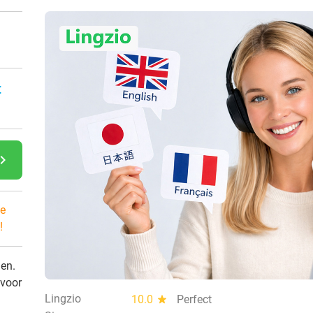
:
gate_next
e
!
den.
 voor
Lingzio
10.0
star
Perfect