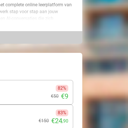
et complete online leerplatform van
 werk stap voor stap aan jouw
en AI-conversaties die zich
 of Japans en leer waar en wanneer
jke CEFR-leerpad van A1 tot C2,
ak je snel vooruitgang, van
e, studie, nieuwe baan of een
 taalreis begint hier!
82%
€9
€50
83%
€24
€150
,90