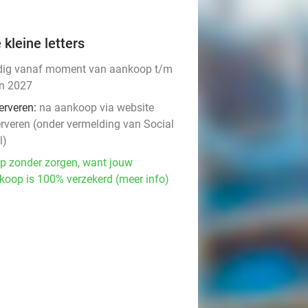
 kleine letters
dig vanaf moment van aankoop t/m
un 2027
erveren:
na aankoop via website
erveren (onder vermelding van Social
l)
p zonder zorgen, want jouw
koop is 100% verzekerd (meer info)