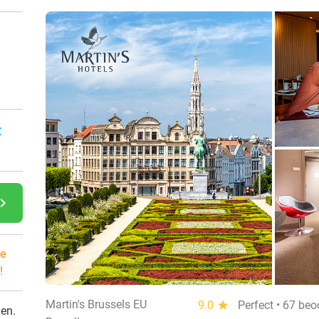
:
gate_next
e
!
Martin's Brussels EU
9.0
star
Perfect • 67 beo
den.