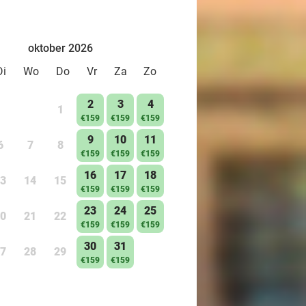
oktober 2026
Di
Wo
Do
Vr
Za
Zo
2
3
4
1
€159
€159
€159
9
10
11
6
7
8
€159
€159
€159
16
17
18
3
14
15
€159
€159
€159
23
24
25
0
21
22
€159
€159
€159
30
31
7
28
29
€159
€159