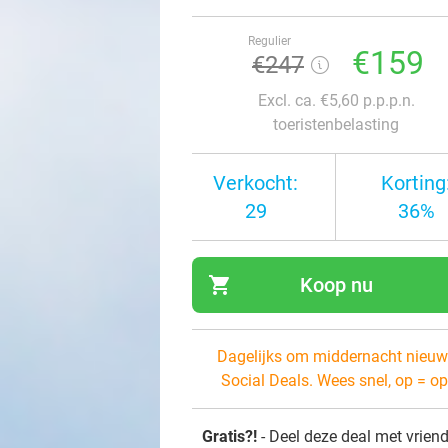
Regulier
€159
€247
Excl. ca. €5,60 p.p.p.n.
toeristenbelasting
Verkocht:
Korting
29
36%
shopping_cart
Koop nu
navi
Dagelijks om middernacht nieuw
Social Deals. Wees snel, op = op
Gratis?!
- Deel deze deal met vrien