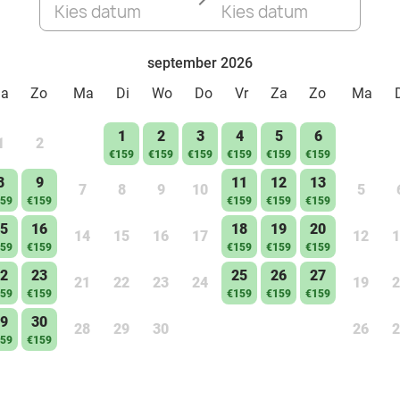
Kies datum
Kies datum
september 2026
Za
Zo
Ma
Di
Wo
Do
Vr
Za
Zo
Ma
1
2
3
4
5
6
1
2
€159
€159
€159
€159
€159
€159
8
9
11
12
13
7
8
9
10
5
59
€159
€159
€159
€159
5
16
18
19
20
14
15
16
17
12
1
59
€159
€159
€159
€159
2
23
25
26
27
21
22
23
24
19
2
59
€159
€159
€159
€159
9
30
28
29
30
26
2
59
€159