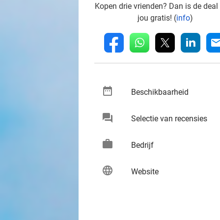
Kopen drie vrienden? Dan is de deal
jou gratis! (
info
)
whatsapp
linkedin
fb
mai
date_range
keybo
Beschikbaarheid
chat
keybo
Selectie van recensies
work
keybo
Bedrijf
language
keybo
Website