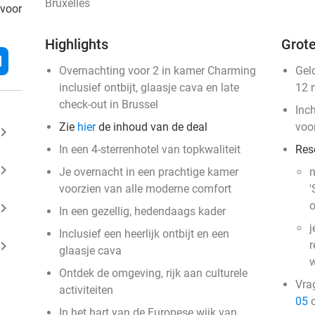
Bruxelles
 voor
Highlights
Grote
l
Overnachting voor 2 in kamer Charming
Gel
inclusief ontbijt, glaasje cava en late
12 
check-out in Brussel
Inc
Zie
hier
de inhoud van de deal
voo
ard_arrow_right
In een 4-sterrenhotel van topkwaliteit
Res
ard_arrow_right
Je overnacht in een prachtige kamer
n
voorzien van alle moderne comfort
'
o
ard_arrow_right
In een gezellig, hedendaags kader
j
Inclusief een heerlijk ontbijt en een
ard_arrow_right
r
glaasje cava
w
Ontdek de omgeving, rijk aan culturele
Vra
activiteiten
05
o
In het hart van de Europese wijk van