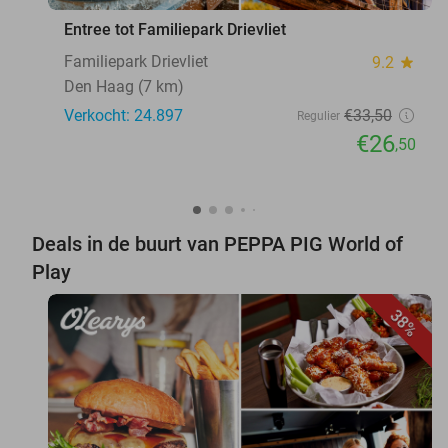
Entree tot Familiepark Drievliet
Familiepark Drievliet
9.2
star
Den Haag (7 km)
Verkocht: 24.897
€33
,50
Regulier
€26
,50
Deals in de buurt van PEPPA PIG World of
Play
38%