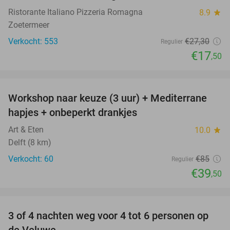
Ristorante Italiano Pizzeria Romagna
8.9
star
Zoetermeer
Verkocht: 553
€27
,30
Regulier
€17
,50
favorite_border
Workshop naar keuze (3 uur) + Mediterrane
54%
hapjes + onbeperkt drankjes
Art & Eten
10.0
star
Delft (8 km)
Verkocht: 60
€85
Regulier
€39
,50
favorite_border
3 of 4 nachten weg voor 4 tot 6 personen op