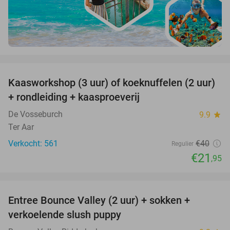
favorite_border
Kaasworkshop (3 uur) of koeknuffelen (2 uur)
45%
+ rondleiding + kaasproeverij
De Vosseburch
9.9
star
Ter Aar
Verkocht: 561
€40
Regulier
€21
,95
favorite_border
Entree Bounce Valley (2 uur) + sokken +
46%
verkoelende slush puppy