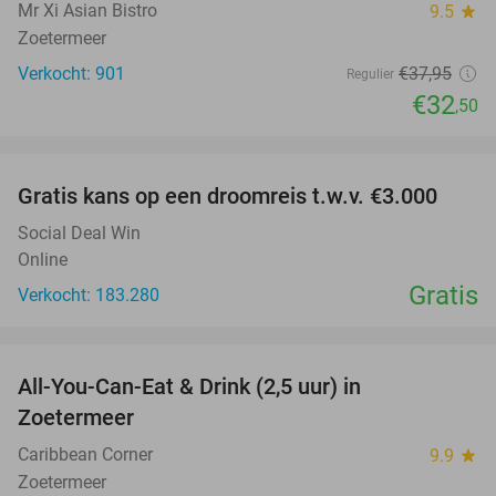
Mr Xi Asian Bistro
9.5
star
Zoetermeer
Verkocht: 901
€37
,95
Regulier
€32
,50
favorite_border
Gratis kans op een droomreis t.w.v. €3.000
Social Deal Win
Online
Gratis
Verkocht: 183.280
favorite_border
All-You-Can-Eat & Drink (2,5 uur) in
24%
Zoetermeer
Caribbean Corner
9.9
star
Zoetermeer