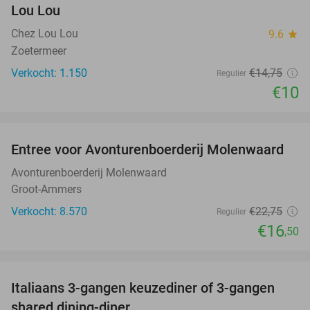
Lou Lou
Chez Lou Lou
9.6
star
Zoetermeer
Verkocht: 1.150
€14
,75
Regulier
€10
favorite_border
Entree voor Avonturenboerderij Molenwaard
27%
Avonturenboerderij Molenwaard
Groot-Ammers
Verkocht: 8.570
€22
,75
Regulier
€16
,50
favorite_border
Italiaans 3-gangen keuzediner of 3-gangen
50%
shared dining-diner