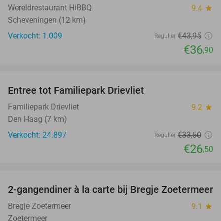
Wereldrestaurant HiBBQ
9.4
star
Scheveningen (12 km)
Verkocht: 1.009
€43
,95
Regulier
€36
,90
favorite_border
Entree tot Familiepark Drievliet
21%
Familiepark Drievliet
9.2
star
Den Haag (7 km)
Verkocht: 24.897
€33
,50
Regulier
€26
,50
favorite_border
2-gangendiner à la carte bij Bregje Zoetermeer
12%
Bregje Zoetermeer
9.1
star
Zoetermeer