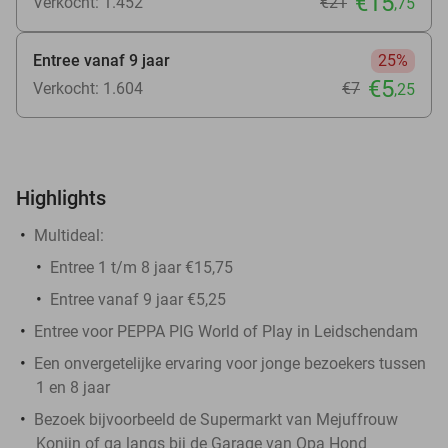
€15
Verkocht: 1.452
€21
,75
Entree vanaf 9 jaar
25%
€5
Verkocht: 1.604
€7
,25
Highlights
Multideal:
Entree 1 t/m 8 jaar €15,75
Entree vanaf 9 jaar €5,25
Entree voor PEPPA PIG World of Play in Leidschendam
Een onvergetelijke ervaring voor jonge bezoekers tussen
1 en 8 jaar
Bezoek bijvoorbeeld de Supermarkt van Mejuffrouw
Konijn of ga langs bij de Garage van Opa Hond