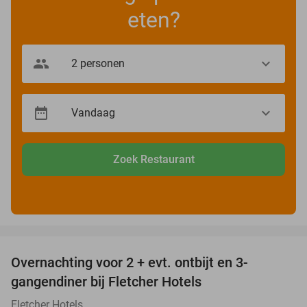
eten?
Zoek Restaurant
favorite_border
Overnachting voor 2 + evt. ontbijt en 3-
gangendiner bij Fletcher Hotels
Fletcher Hotels