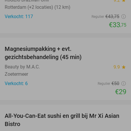
9.2
star
Rotterdam (+2 locaties) (12 km)
Verkocht: 117
€43
,75
Regulier
€33
,75
favorite_border
Magnesiumpakking + evt.
42%
gezichtsbehandeling (45 min)
Beauty by M.A.C.
9.9
star
Zoetermeer
Verkocht: 6
€50
Regulier
€29
favorite_border
All-You-Can-Eat sushi en grill bij Mr Xi Asian
14%
Bistro