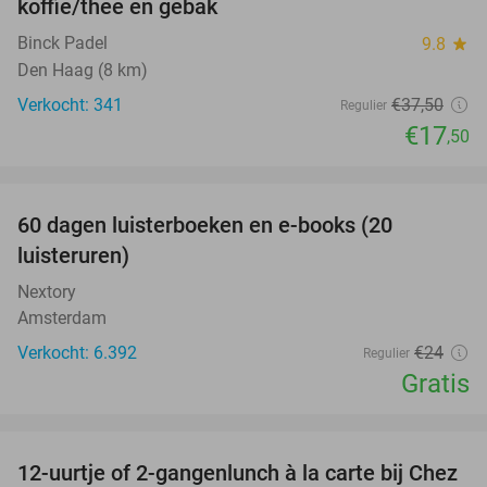
koffie/thee en gebak
Binck Padel
9.8
star
Den Haag (8 km)
Verkocht: 341
€37
,50
Regulier
€17
,50
favorite_border
100%
60 dagen luisterboeken en e-books (20
luisteruren)
Nextory
Amsterdam
Verkocht: 6.392
€24
Regulier
Gratis
favorite_border
12-uurtje of 2-gangenlunch à la carte bij Chez
32%