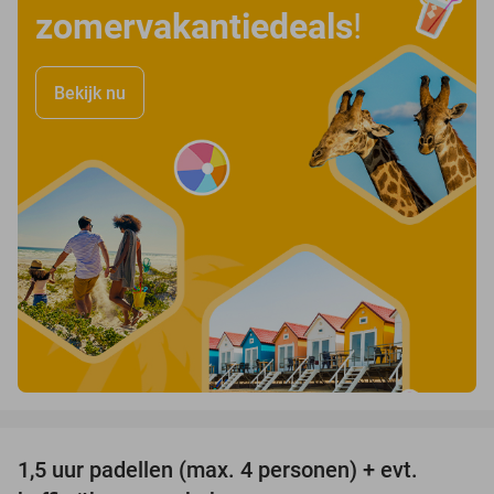
zomervakantiedeals
!
Bekijk nu
favorite_border
1,5 uur padellen (max. 4 personen) + evt.
53%