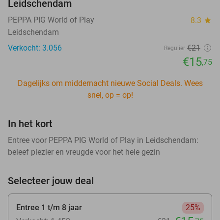
Leidschendam
PEPPA PIG World of Play
8.3
star
Leidschendam
Verkocht: 3.056
€21
Regulier
€15
,75
Dagelijks om middernacht nieuwe Social Deals. Wees
snel, op = op!
In het kort
Entree voor PEPPA PIG World of Play in Leidschendam:
beleef plezier en vreugde voor het hele gezin
Selecteer jouw deal
Entree 1 t/m 8 jaar
25%