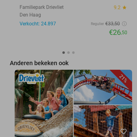
Familiepark Drievliet
9.2
star
Den Haag
Verkocht: 24.897
€33
,50
Regulier
€26
,50
Anderen bekeken ook
21%
favorite_border