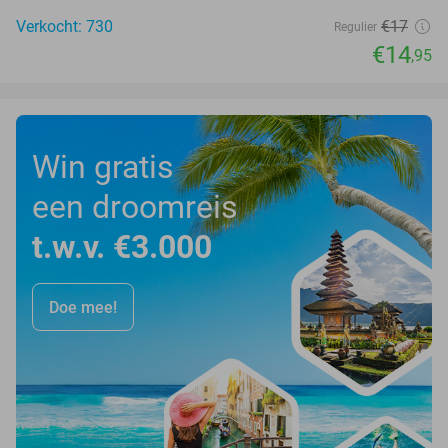
Verkocht: 730
€17
Regulier
€14
,95
Win gratis
een droomreis
t.w.v. €3.000
Doe mee!