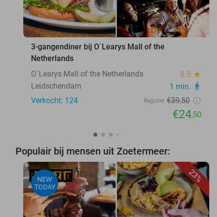
favorite_border
3-gangendiner bij O´Learys Mall of the
Netherlands
O´Learys Mall of the Netherlands
8.5
star
Leidschendam
1 min.
directions_walk
Verkocht: 124
€39
,50
Regulier
€24
,50
Populair bij mensen uit Zoetermeer:
23%
NEW
TODAY