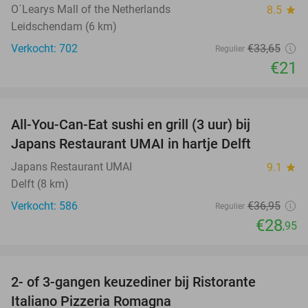
O´Learys Mall of the Netherlands
8.5
star
Leidschendam (6 km)
Verkocht: 702
€33
,65
Regulier
€21
favorite_border
All-You-Can-Eat sushi en grill (3 uur) bij
22%
Japans Restaurant UMAI in hartje Delft
Japans Restaurant UMAI
9.1
star
Delft (8 km)
Verkocht: 586
€36
,95
Regulier
€28
,95
favorite_border
2- of 3-gangen keuzediner bij Ristorante
36%
Italiano Pizzeria Romagna