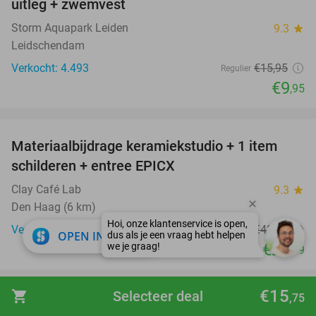
uitleg + zwemvest
Storm Aquapark Leiden
9.3
star
Leidschendam
Verkocht: 4.493
€15
,95
Regulier
€9
,95
favorite_border
Materiaalbijdrage keramiekstudio + 1 item
41%
schilderen + entree EPICX
Clay Café Lab
9.3
star
Den Haag (6 km)
Verkocht: 238
€42
,50
Regulier
close
OPEN IN APP
€24
,99
favorite_border
€15
shopping_cart
Selecteer deal
,75
Overnachting(en) voor 2-4 pers. in safaritent
39%