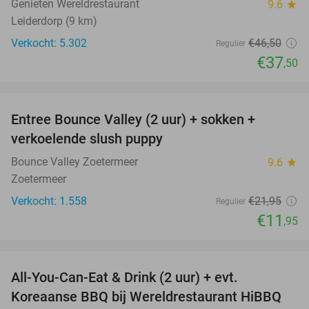
Genieten Wereldrestaurant
9.6
star
Leiderdorp (9 km)
Verkocht: 5.302
€46
,50
Regulier
€37
,50
favorite_border
Entree Bounce Valley (2 uur) + sokken +
46%
verkoelende slush puppy
Bounce Valley Zoetermeer
9.6
star
Zoetermeer
Verkocht: 1.558
€21
,95
Regulier
€11
,95
favorite_border
All-You-Can-Eat & Drink (2 uur) + evt.
16%
Koreaanse BBQ bij Wereldrestaurant HiBBQ