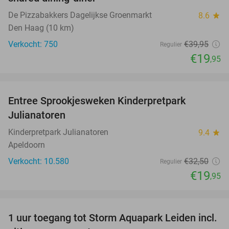
De Pizzabakkers Dagelijkse Groenmarkt
8.6
star
Den Haag (10 km)
Verkocht: 750
€39
,95
Regulier
€19
,95
favorite_border
Entree Sprookjesweken Kinderpretpark
39%
Julianatoren
Kinderpretpark Julianatoren
9.4
star
Apeldoorn
Verkocht: 10.580
€32
,50
Regulier
€19
,95
favorite_border
1 uur toegang tot Storm Aquapark Leiden incl.
38%