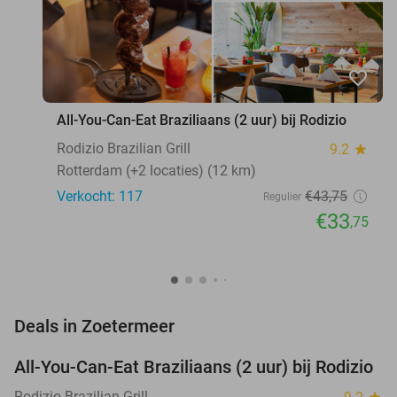
favorite_border
All-You-Can-Eat Braziliaans (2 uur) bij Rodizio
Rodizio Brazilian Grill
9.2
star
Rotterdam (+2 locaties) (12 km)
Verkocht: 117
€43
,75
Regulier
€33
,75
favorite_border
Deals in Zoetermeer
All-You-Can-Eat Braziliaans (2 uur) bij Rodizio
23%
NEW
TODAY
Rodizio Brazilian Grill