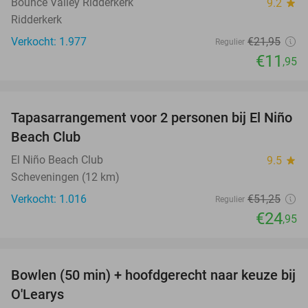
Bounce Valley Ridderkerk
9.2
star
Ridderkerk
Verkocht: 1.977
€21
,95
Regulier
€11
,95
favorite_border
Tapasarrangement voor 2 personen bij El Niño
51%
Beach Club
El Niño Beach Club
9.5
star
Scheveningen (12 km)
Verkocht: 1.016
€51
,25
Regulier
€24
,95
favorite_border
Bowlen (50 min) + hoofdgerecht naar keuze bij
38%
O'Learys