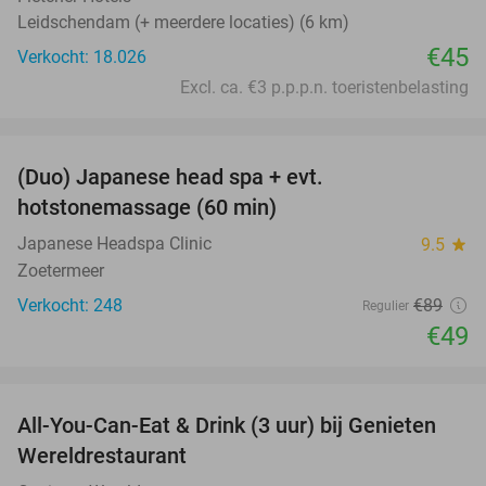
Leidschendam (+ meerdere locaties) (6 km)
€45
Verkocht: 18.026
Excl. ca. €3 p.p.p.n. toeristenbelasting
favorite_border
(Duo) Japanese head spa + evt.
45%
hotstonemassage (60 min)
Japanese Headspa Clinic
9.5
star
Zoetermeer
Verkocht: 248
€89
Regulier
€49
favorite_border
All-You-Can-Eat & Drink (3 uur) bij Genieten
19%
Wereldrestaurant