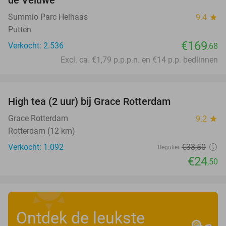
de Veluwe
Summio Parc Heihaas
9.4
star
Putten
€169
Verkocht: 2.536
,68
Excl. ca. €1,79 p.p.p.n. en €14 p.p. bedlinnen
favorite_border
High tea (2 uur) bij Grace Rotterdam
27%
Grace Rotterdam
9.2
star
Rotterdam (12 km)
Verkocht: 1.092
€33
,50
Regulier
€24
,50
Ontdek de leukste