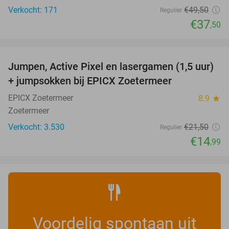
Verkocht: 171
€49
,50
Regulier
€37
,50
favorite_border
Jumpen, Active Pixel en lasergamen (1,5 uur)
30%
+ jumpsokken bij EPICX Zoetermeer
EPICX Zoetermeer
8.9
star
Zoetermeer
Verkocht: 3.530
€21
,50
Regulier
€14
,99
Voordelig spontaan uit