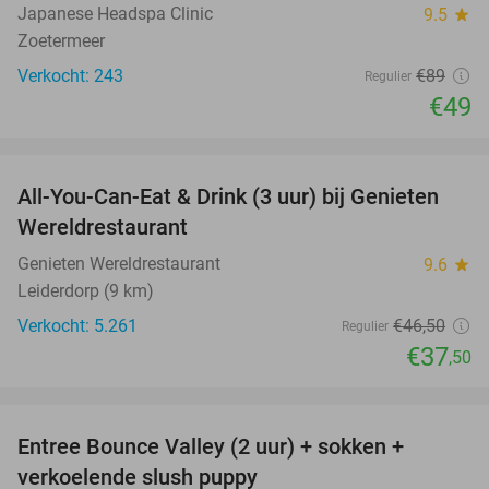
Japanese Headspa Clinic
9.5
star
Zoetermeer
Verkocht: 243
€89
Regulier
€49
favorite_border
All-You-Can-Eat & Drink (3 uur) bij Genieten
19%
Wereldrestaurant
Genieten Wereldrestaurant
9.6
star
Leiderdorp (9 km)
Verkocht: 5.261
€46
,50
Regulier
€37
,50
favorite_border
Entree Bounce Valley (2 uur) + sokken +
46%
verkoelende slush puppy