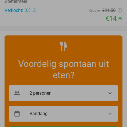
Zoetermeer
Verkocht: 3.513
€21
,50
Regulier
€14
,99
Voordelig spontaan uit
eten?