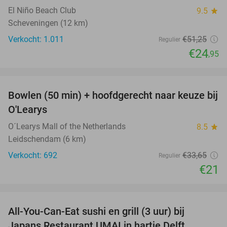
El Niño Beach Club
9.5
star
Scheveningen (12 km)
Verkocht: 1.011
€51
,25
Regulier
€24
,95
favorite_border
Bowlen (50 min) + hoofdgerecht naar keuze bij
38%
O'Learys
O´Learys Mall of the Netherlands
8.5
star
Leidschendam (6 km)
Verkocht: 692
€33
,65
Regulier
€21
favorite_border
All-You-Can-Eat sushi en grill (3 uur) bij
22%
Japans Restaurant UMAI in hartje Delft