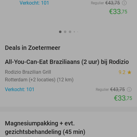
Verkocht: 101
€43
,75
Regulier
€33
,75
favorite_border
Deals in Zoetermeer
All-You-Can-Eat Braziliaans (2 uur) bij Rodizio
23%
NEW
TODAY
Rodizio Brazilian Grill
9.2
star
Rotterdam (+2 locaties) (12 km)
Verkocht: 101
€43
,75
Regulier
€33
,75
favorite_border
Magnesiumpakking + evt.
42%
gezichtsbehandeling (45 min)