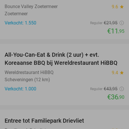
Bounce Valley Zoetermeer
9.6
star
Zoetermeer
Verkocht: 1.550
€21
,95
Regulier
€11
,95
favorite_border
All-You-Can-Eat & Drink (2 uur) + evt.
16%
Koreaanse BBQ bij Wereldrestaurant HiBBQ
Wereldrestaurant HiBBQ
9.4
star
Scheveningen (12 km)
Verkocht: 1.000
€43
,95
Regulier
€36
,90
favorite_border
Entree tot Familiepark Drievliet
21%