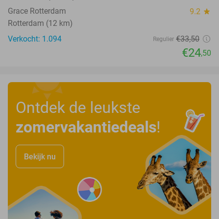
Grace Rotterdam
9.2
star
Rotterdam (12 km)
Verkocht: 1.094
€33
,50
Regulier
€24
,50
Ontdek de leukste
zomervakantiedeals
!
Bekijk nu