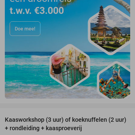
t.w.v. €3.000
Doe mee!
favorite_border
Kaasworkshop (3 uur) of koeknuffelen (2 uur)
45%
+ rondleiding + kaasproeverij