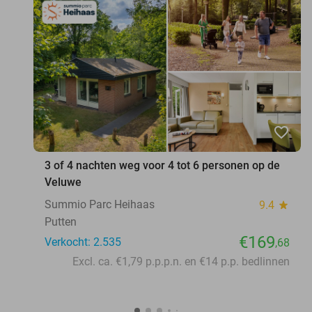
favorite_border
3 of 4 nachten weg voor 4 tot 6 personen op de
Veluwe
Summio Parc Heihaas
9.4
star
Putten
€169
Verkocht: 2.535
,68
Excl. ca. €1,79 p.p.p.n. en €14 p.p. bedlinnen