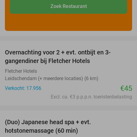
Zoek Restaurant
favorite_border
Overnachting voor 2 + evt. ontbijt en 3-
gangendiner bij Fletcher Hotels
Fletcher Hotels
Leidschendam (+ meerdere locaties) (6 km)
€45
Verkocht: 17.956
Excl. ca. €3 p.p.p.n. toeristenbelasting
favorite_border
(Duo) Japanese head spa + evt.
45%
hotstonemassage (60 min)