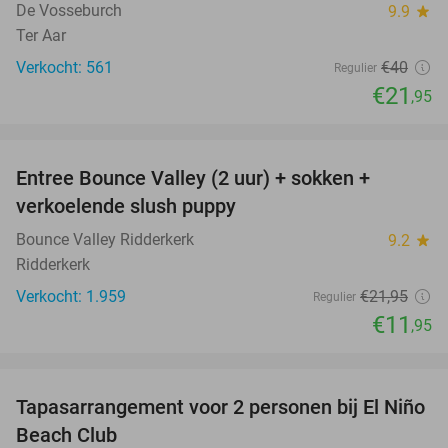
De Vosseburch
9.9
star
Ter Aar
Verkocht: 561
€40
Regulier
€21
,95
favorite_border
Entree Bounce Valley (2 uur) + sokken +
46%
verkoelende slush puppy
Bounce Valley Ridderkerk
9.2
star
Ridderkerk
Verkocht: 1.959
€21
,95
Regulier
€11
,95
favorite_border
Tapasarrangement voor 2 personen bij El Niño
51%
Beach Club