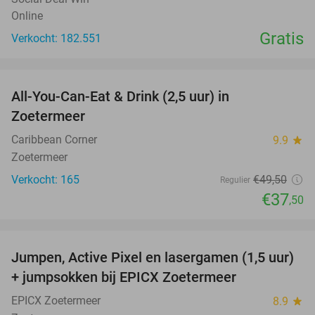
Online
Gratis
Verkocht: 182.551
favorite_border
All-You-Can-Eat & Drink (2,5 uur) in
24%
Zoetermeer
Caribbean Corner
9.9
star
Zoetermeer
Verkocht: 165
€49
,50
Regulier
€37
,50
favorite_border
Jumpen, Active Pixel en lasergamen (1,5 uur)
30%
+ jumpsokken bij EPICX Zoetermeer
EPICX Zoetermeer
8.9
star