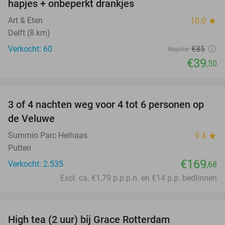
hapjes + onbeperkt drankjes
Art & Eten
10.0
star
Delft (8 km)
Verkocht: 60
€85
Regulier
€39
,50
favorite_border
3 of 4 nachten weg voor 4 tot 6 personen op
de Veluwe
Summio Parc Heihaas
9.4
star
Putten
€169
Verkocht: 2.535
,68
Excl. ca. €1,79 p.p.p.n. en €14 p.p. bedlinnen
favorite_border
High tea (2 uur) bij Grace Rotterdam
27%