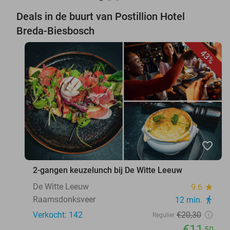
Deals in de buurt van Postillion Hotel
Breda-Biesbosch
43%
favorite_border
2-gangen keuzelunch bij De Witte Leeuw
De Witte Leeuw
9.6
star
Raamsdonksveer
12 min.
directions_walk
Verkocht: 142
€20
,30
Regulier
€11
,50