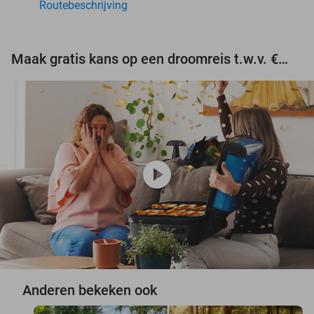
Routebeschrijving
Maak gratis kans op een droomreis t.w.v. €3.000!
play_circle
Anderen bekeken ook