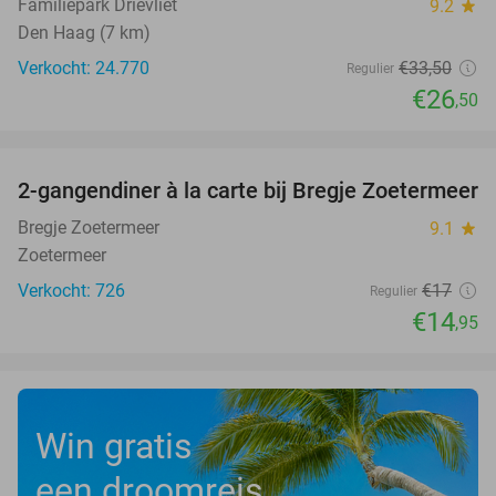
Familiepark Drievliet
9.2
star
Den Haag (7 km)
Verkocht: 24.770
€33
,50
Regulier
€26
,50
favorite_border
2-gangendiner à la carte bij Bregje Zoetermeer
12%
Bregje Zoetermeer
9.1
star
Zoetermeer
Verkocht: 726
€17
Regulier
€14
,95
Win gratis
een droomreis