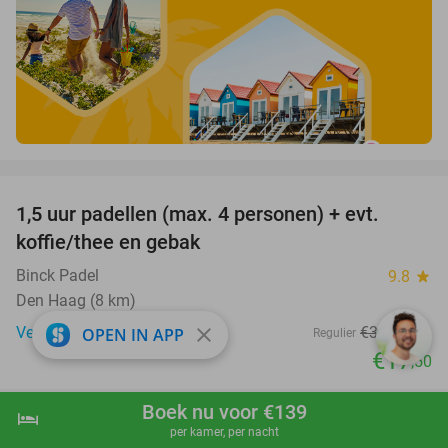
favorite_border
1,5 uur padellen (max. 4 personen) + evt.
53%
koffie/thee en gebak
Binck Padel
9.8
star
Den Haag (8 km)
Verkocht: 339
€37
,50
close
OPEN IN APP
Regulier
€17
,50
favorite_border
Boek nu voor €139
hotel
shopping_cart
Boek nu
navigate_next
per kamer, per nacht
60 dagen luisterboeken en e-books (20