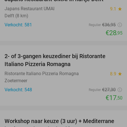
Japans Restaurant UMAI
9.1
star
Delft (8 km)
Verkocht: 581
€36
,95
Regulier
€28
,95
favorite_border
2- of 3-gangen keuzediner bij Ristorante
36%
Italiano Pizzeria Romagna
Ristorante Italiano Pizzeria Romagna
8.9
star
Zoetermeer
Verkocht: 548
€27
,30
Regulier
€17
,50
favorite_border
Workshop naar keuze (3 uur) + Mediterrane
54%