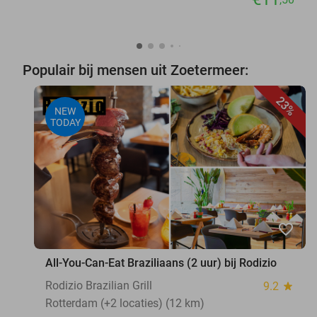
Populair bij mensen uit Zoetermeer:
23%
NEW
TODAY
favorite_border
All-You-Can-Eat Braziliaans (2 uur) bij Rodizio
Rodizio Brazilian Grill
9.2
star
Rotterdam (+2 locaties) (12 km)