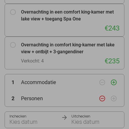
Overnachting in een comfort king-kamer met
lake view + toegang Spa One
€243
Overnachting in comfort king-kamer met lake
view + ontbijt + 3-gangendiner
€235
Verkocht: 4
remove_circle_outline
add_circle_outline
1
Accommodatie
remove_circle_outline
add_circle_outline
2
Personen
Inchecken
Uitchecken
Kies datum
Kies datum