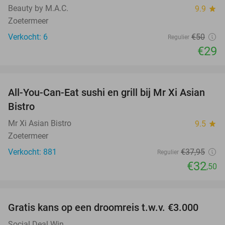
Beauty by M.A.C.
9.9
star
Zoetermeer
Verkocht: 6
€50
Regulier
€29
favorite_border
All-You-Can-Eat sushi en grill bij Mr Xi Asian
14%
Bistro
Mr Xi Asian Bistro
9.5
star
Zoetermeer
Verkocht: 881
€37
,95
Regulier
€32
,50
favorite_border
Gratis kans op een droomreis t.w.v. €3.000
Social Deal Win