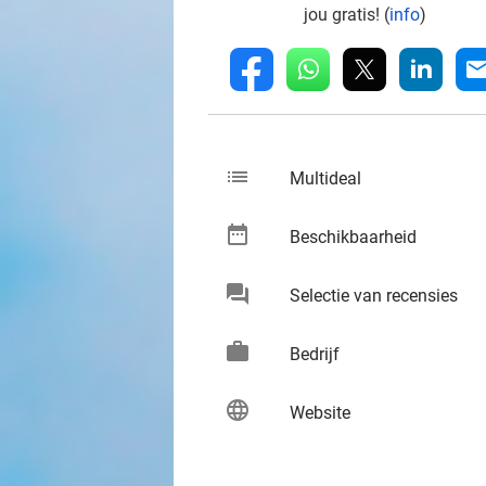
jou gratis! (
info
)
whatsapp
linkedin
fb
mai
list
keybo
Multideal
date_range
keybo
Beschikbaarheid
chat
keybo
Selectie van recensies
work
keybo
Bedrijf
language
keybo
Website