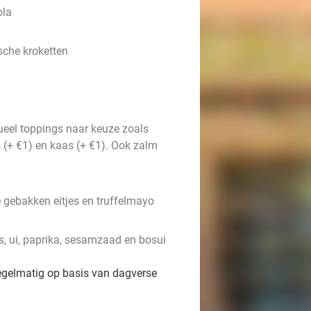
ola
sche kroketten
ueel toppings naar keuze zoals
 (+ €1) en kaas (+ €1). Ook zalm
 gebakken eitjes en truffelmayo
, ui, paprika, sesamzaad en bosui
egelmatig op basis van dagverse