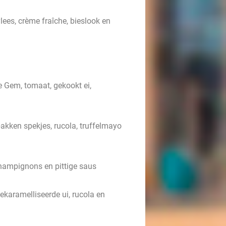
ees, crème fraîche, bieslook en
e Gem, tomaat, gekookt ei,
kken spekjes, rucola, truffelmayo
champignons en pittige saus
ekaramelliseerde ui, rucola en