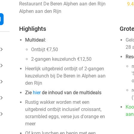
Restaurant De Beren Alphen aan den Rijn
9.
Alphen aan den Rijn
l
Highlights
Grote
Multideal:
Gel
28 
ard_arrow_right
Ontbijt €7,50
Res
2-gangen keuzelunch €12,50
ard_arrow_right
n
Heerlijk uitgebreid ontbijt of 2-gangen
'
keuzelunch bij De Beren in Alphen aan
o
ard_arrow_right
den Rijn
r
Zie
hier
de inhoud van de multideals
ard_arrow_right
(
Rustig wakker worden met een
Koo
uitgebreid ontbijt inclusief croissant,
ard_arrow_right
aan
scrambled eggs, verse jus d'orange en
meer
Of kom lunchen en begin met een