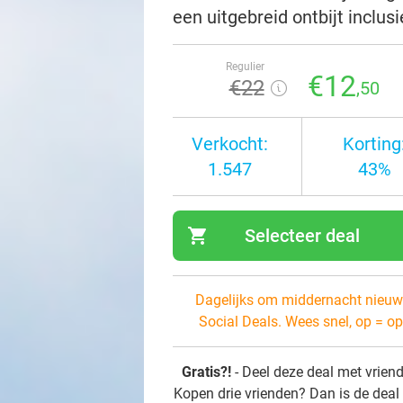
een uitgebreid ontbijt inclu
Regulier
€12
€22
,50
Verkocht:
Korting
1.547
43%
shopping_cart
Selecteer deal
navi
Dagelijks om middernacht nieuw
Social Deals. Wees snel, op = op
Gratis?!
- Deel deze deal met vrien
Kopen drie vrienden? Dan is de deal