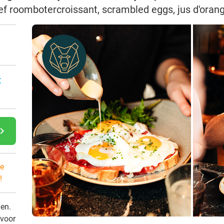
sief roombotercroissant, scrambled eggs, jus d'ora
:
gate_next
e
!
den.
 voor