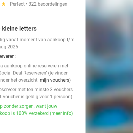
4
star
Perfect • 322 beoordelingen
 kleine letters
dig vanaf moment van aankoop t/m
aug 2026
erveren:
a aankoop online reserveren met
Social Deal Reserveren' (te vinden
nder het overzicht:
mijn vouchers
)
eserveer met ten minste 2 vouchers
1 voucher is geldig voor 1 persoon)
p zonder zorgen, want jouw
koop is 100% verzekerd (meer info)