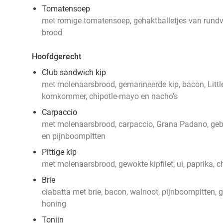
Tomatensoep
met romige tomatensoep, gehaktballetjes van rundvl
brood
Hoofdgerecht
Club sandwich kip
met molenaarsbrood, gemarineerde kip, bacon, Littl
komkommer, chipotle-mayo en nacho's
Carpaccio
met molenaarsbrood, carpaccio, Grana Padano, geba
en pijnboompitten
Pittige kip
met molenaarsbrood, gewokte kipfilet, ui, paprika, 
Brie
ciabatta met brie, bacon, walnoot, pijnboompitten, g
honing
Tonijn