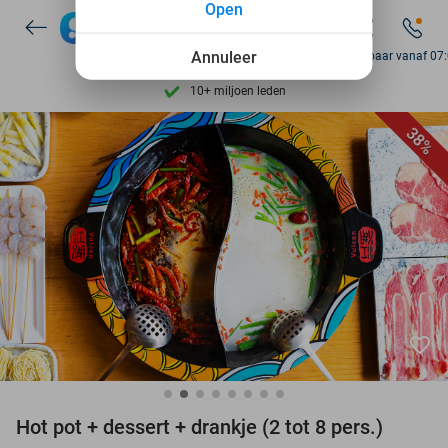
Open
Ontdek 15.000+ deals
7 dagen per week beschikbaar
Annuleer
Bereikbaar vanaf 07
10+ miljoen leden
9,4
op basis van
205.983 reviews
38%
Ontdek 15.000+ deals
7 dagen per week beschikbaar
10+ miljoen leden
favorite_border
Hot pot + dessert + drankje (2 tot 8 pers.)