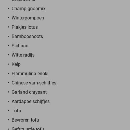
Champignonmix
Winterpompoen
Plakjes lotus
Bambooshoots
Sichuan
Witte radijs
Kelp
Flammulina enoki
Chinese yam-schijfjes
Garland chrysant
Aardappelschijfjes
Tofu
Bevroren tofu
Gefrituurde tofu