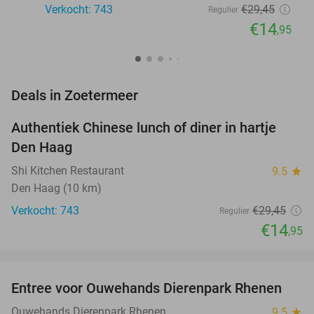
Verkocht: 743
€29
,45
Regulier
€14
,95
favorite_border
Deals in Zoetermeer
Authentiek Chinese lunch of diner in hartje
49%
Den Haag
Shi Kitchen Restaurant
9.5
star
Den Haag (10 km)
Verkocht: 743
€29
,45
Regulier
€14
,95
favorite_border
Entree voor Ouwehands Dierenpark Rhenen
19%
NEW
TODAY
Ouwehands Dierenpark Rhenen
9.5
star