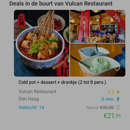
Deals in de buurt van Vulcan Restaurant
28%
favorite_border
Cold pot + dessert + drankje (2 tot 8 pers.)
Vulcan Restaurant
9.5
star
Den Haag
0 min.
directions_walk
Verkocht: 14
€30
,30
Regulier
€21
,95