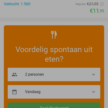
Verkocht: 1.560
€21
,95
Regulier
€11
,95
Voordelig spontaan uit
eten?