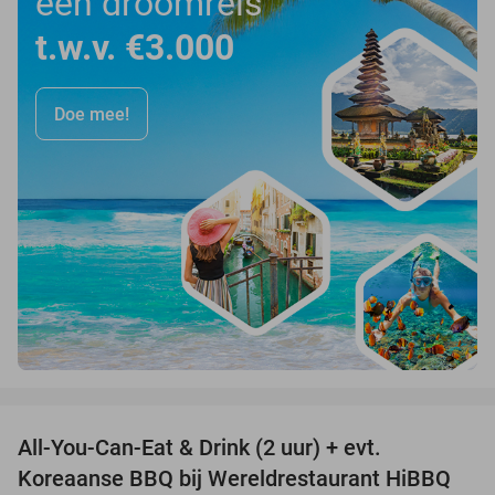
een droomreis
t.w.v. €3.000
Doe mee!
favorite_border
All-You-Can-Eat & Drink (2 uur) + evt.
16%
Koreaanse BBQ bij Wereldrestaurant HiBBQ