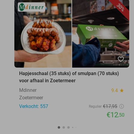
30%
favorite_border
Hapjesschaal (35 stuks) of smulpan (70 stuks)
voor afhaal in Zoetermeer
Mdinner
9.4
star
Zoetermeer
Verkocht: 557
€17
,95
Regulier
€12
,50