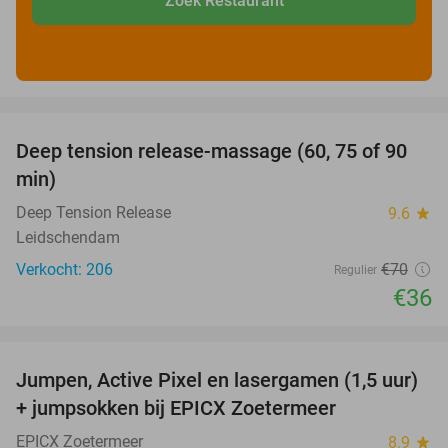
Zoek Restaurant
favorite_border
Deep tension release-massage (60, 75 of 90
49%
min)
Deep Tension Release
9.6
star
Leidschendam
Verkocht: 206
€70
Regulier
€36
favorite_border
Jumpen, Active Pixel en lasergamen (1,5 uur)
30%
+ jumpsokken bij EPICX Zoetermeer
EPICX Zoetermeer
8.9
star