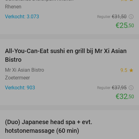
Rhenen
Verkocht: 3.073
€31
,50
Regulier
€25
,50
favorite_border
All-You-Can-Eat sushi en grill bij Mr Xi Asian
14%
Bistro
Mr Xi Asian Bistro
9.5
star
Zoetermeer
Verkocht: 903
€37
,95
Regulier
€32
,50
favorite_border
(Duo) Japanese head spa + evt.
45%
hotstonemassage (60 min)