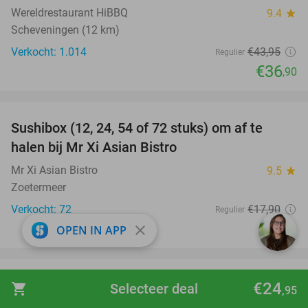
Wereldrestaurant HiBBQ
9.4
star
Scheveningen (12 km)
Verkocht: 1.014
€43
,95
Regulier
€36
,90
favorite_border
Sushibox (12, 24, 54 of 72 stuks) om af te
47%
halen bij Mr Xi Asian Bistro
Mr Xi Asian Bistro
9.5
star
Zoetermeer
Verkocht: 72
€17
,90
Regulier
€9
close
,50
OPEN IN APP
favorite_border
Entreeticket klimbos Fun Forest voor kind
30%
€24
shopping_cart
Selecteer deal
,95
(vanaf 2,5 jaar) en/of volwassene (2 of 3 uur)