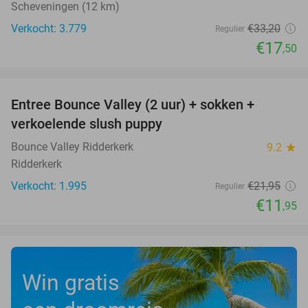
Scheveningen (12 km)
Verkocht: 3.779
€33
,20
Regulier
€17
,50
favorite_border
Entree Bounce Valley (2 uur) + sokken +
46%
verkoelende slush puppy
Bounce Valley Ridderkerk
9.2
star
Ridderkerk
Verkocht: 1.995
€21
,95
Regulier
€11
,95
Win gratis