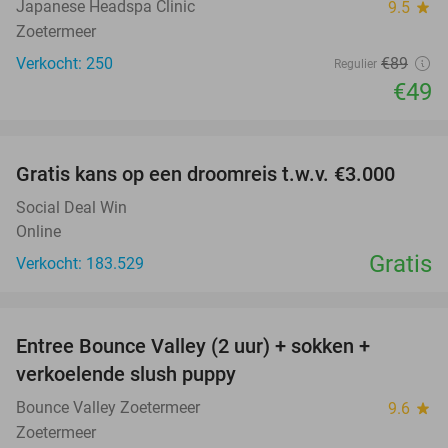
Japanese Headspa Clinic
9.5
star
Zoetermeer
Verkocht: 250
€89
Regulier
€49
favorite_border
Gratis kans op een droomreis t.w.v. €3.000
Social Deal Win
Online
Gratis
Verkocht: 183.529
favorite_border
Entree Bounce Valley (2 uur) + sokken +
46%
verkoelende slush puppy
Bounce Valley Zoetermeer
9.6
star
Zoetermeer