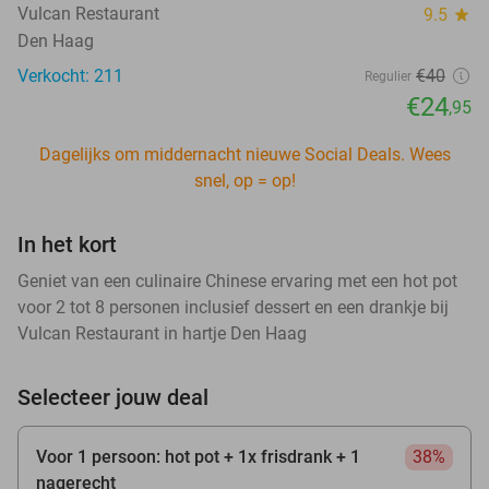
Vulcan Restaurant
9.5
star
Den Haag
Verkocht: 211
€40
Regulier
€24
,95
Dagelijks om middernacht nieuwe Social Deals. Wees
snel, op = op!
In het kort
Geniet van een culinaire Chinese ervaring met een hot pot
voor 2 tot 8 personen inclusief dessert en een drankje bij
Vulcan Restaurant in hartje Den Haag
Selecteer jouw deal
Voor 1 persoon: hot pot + 1x frisdrank + 1
38%
nagerecht