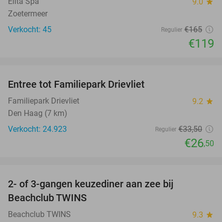
Elita Spa
9.0
star
Zoetermeer
Verkocht: 45
€165
Regulier
€119
favorite_border
Entree tot Familiepark Drievliet
21%
Familiepark Drievliet
9.2
star
Den Haag (7 km)
Verkocht: 24.923
€33
,50
Regulier
€26
,50
favorite_border
2- of 3-gangen keuzediner aan zee bij
47%
Beachclub TWINS
Beachclub TWINS
9.3
star