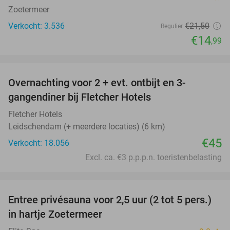
Zoetermeer
Verkocht: 3.536
€21
,50
Regulier
€14
,99
favorite_border
Overnachting voor 2 + evt. ontbijt en 3-
gangendiner bij Fletcher Hotels
Fletcher Hotels
Leidschendam (+ meerdere locaties) (6 km)
€45
Verkocht: 18.056
Excl. ca. €3 p.p.p.n. toeristenbelasting
favorite_border
Entree privésauna voor 2,5 uur (2 tot 5 pers.)
28%
in hartje Zoetermeer