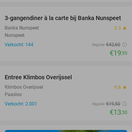
favorite_border
3-gangendiner à la carte bij Banka Nunspeet
53%
Banka Nunspeet
9.3
star
Nunspeet
Verkocht: 144
€42
,60
Regulier
€19
,95
favorite_border
Entree Klimbos Overijssel
31%
Klimbos Overijssel
9.8
star
Paasloo
Verkocht: 2.001
€19
,50
Regulier
€13
,50