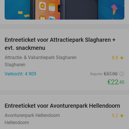
favorite_border
Entreeticket voor Attractiepark Slagharen +
41%
evt. snackmenu
Attractie- & Vakantiepark Slagharen
8.8
star
Slagharen
Verkocht: 4.909
€37
,90
Regulier
€22
,40
favorite_border
Entreeticket voor Avonturenpark Hellendoorn
41%
Avonturenpark Hellendoorn
9.2
star
Hellendoorn