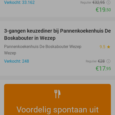
Verkocht: 33.162
€32
,95
Regulier
€19
,50
favorite_border
3-gangen keuzediner bij Pannenkoekenhuis De
36%
Boskabouter in Wezep
Pannenkoekenhuis De Boskabouter Wezep
9.5
star
Wezep
Verkocht: 248
€28
Regulier
€17
,95
Voordelig spontaan uit