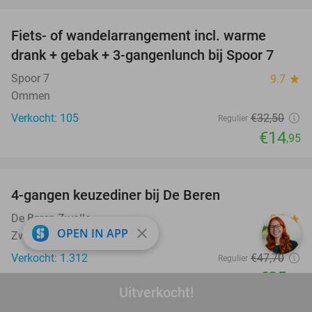
favorite_border
Fiets- of wandelarrangement incl. warme
54%
drank + gebak + 3-gangenlunch bij Spoor 7
Spoor 7
9.7
star
Ommen
Verkocht: 105
€32
,50
Regulier
€14
,95
favorite_border
4-gangen keuzediner bij De Beren
46%
De Beren Zwolle
9.2
star
close
OPEN IN APP
Zwolle
Verkocht: 1.312
€47
,70
Regulier
€25
,95
Uitverkocht!
favorite_border