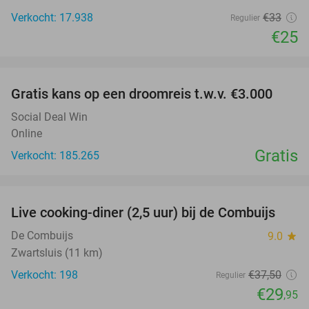
Verkocht: 17.938
€33
Regulier
€25
favorite_border
Gratis kans op een droomreis t.w.v. €3.000
Social Deal Win
Online
Gratis
Verkocht: 185.265
favorite_border
Live cooking-diner (2,5 uur) bij de Combuijs
20%
De Combuijs
9.0
star
Zwartsluis (11 km)
Verkocht: 198
€37
,50
Regulier
€29
,95