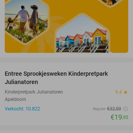
favorite_border
Entree Sprookjesweken Kinderpretpark
39%
Julianatoren
Kinderpretpark Julianatoren
9.4
star
Apeldoorn
Verkocht: 10.822
€32
,50
Regulier
€19
,95
favorite_border