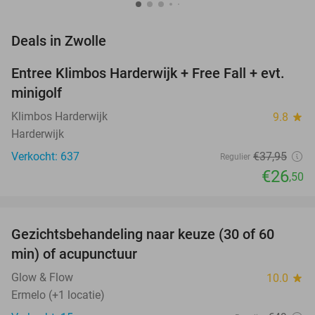
favorite_border
Deals in Zwolle
Entree Klimbos Harderwijk + Free Fall + evt.
30%
minigolf
Klimbos Harderwijk
9.8
star
Harderwijk
Verkocht: 637
€37
,95
Regulier
€26
,50
favorite_border
Gezichtsbehandeling naar keuze (30 of 60
55%
NEW
min) of acupunctuur
TODAY
Glow & Flow
10.0
star
Ermelo (+1 locatie)