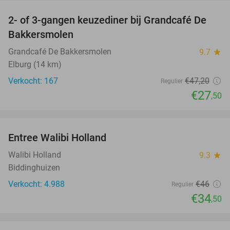
2- of 3-gangen keuzediner bij Grandcafé De
42%
Bakkersmolen
Grandcafé De Bakkersmolen
9.7
star
Elburg (14 km)
Verkocht: 167
€47
,20
Regulier
€27
,50
favorite_border
Entree Walibi Holland
25%
Walibi Holland
9.3
star
Biddinghuizen
Verkocht: 4.988
€46
Regulier
€34
,50
favorite_border