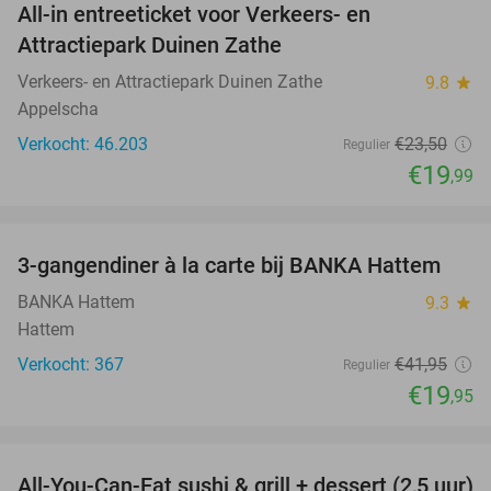
All-in entreeticket voor Verkeers- en
15%
Attractiepark Duinen Zathe
Verkeers- en Attractiepark Duinen Zathe
9.8
star
Appelscha
Verkocht: 46.203
€23
,50
Regulier
€19
,99
favorite_border
3-gangendiner à la carte bij BANKA Hattem
52%
BANKA Hattem
9.3
star
Hattem
Verkocht: 367
€41
,95
Regulier
€19
,95
favorite_border
All-You-Can-Eat sushi & grill + dessert (2,5 uur)