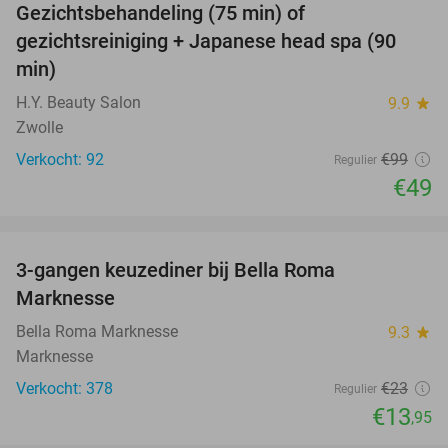
Gezichtsbehandeling (75 min) of
51%
gezichtsreiniging + Japanese head spa (90
min)
H.Y. Beauty Salon
9.9
star
Zwolle
Verkocht: 92
€99
Regulier
€49
favorite_border
3-gangen keuzediner bij Bella Roma
39%
Marknesse
Bella Roma Marknesse
9.3
star
Marknesse
Verkocht: 378
€23
Regulier
€13
,95