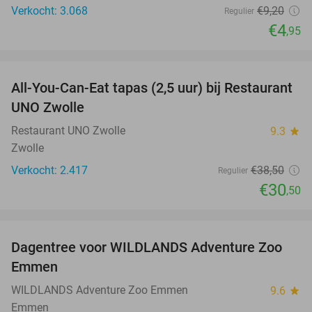
Verkocht: 3.068
€9
,20
Regulier
€4
,95
favorite_border
All-You-Can-Eat tapas (2,5 uur) bij Restaurant
21%
UNO Zwolle
Restaurant UNO Zwolle
9.3
star
Zwolle
Verkocht: 2.417
€38
,50
Regulier
€30
,50
favorite_border
Dagentree voor WILDLANDS Adventure Zoo
24%
Emmen
WILDLANDS Adventure Zoo Emmen
9.6
star
Emmen