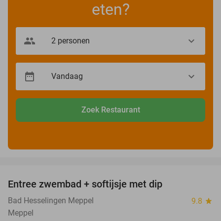
eten?
Zoek Restaurant
favorite_border
Entree zwembad + softijsje met dip
46%
Bad Hesselingen Meppel
9.8
star
Meppel