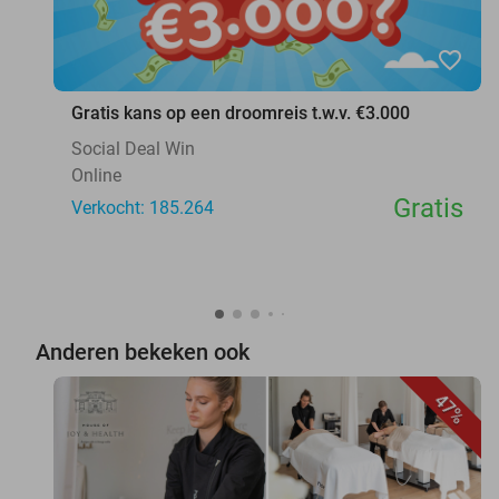
favorite_border
Gratis kans op een droomreis t.w.v. €3.000
Social Deal Win
Online
Gratis
Verkocht: 185.264
Anderen bekeken ook
47%