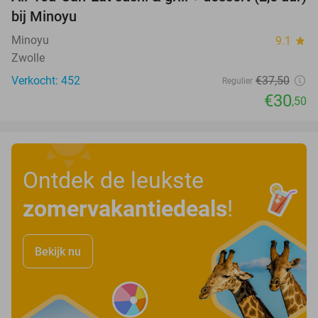
19%
bij Minoyu
Minoyu
9.1
star
Zwolle
Verkocht: 452
€37
,50
Regulier
€30
,50
Ontdek de leukste
zomervakantiedeals
!
Bekijk nu