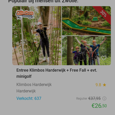
Populair bij mensen uit Zwolle:
30%
favorite_border
Entree Klimbos Harderwijk + Free Fall + evt.
minigolf
Klimbos Harderwijk
9.8
star
Harderwijk
Verkocht: 637
€37
,95
Regulier
€26
,50