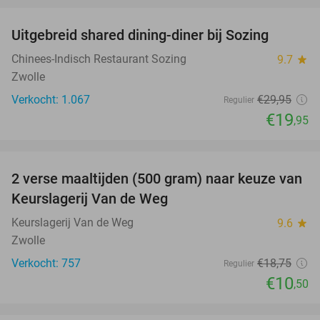
Uitgebreid shared dining-diner bij Sozing
33%
Chinees-Indisch Restaurant Sozing
9.7
star
Zwolle
Verkocht: 1.067
€29
,95
Regulier
€19
,95
favorite_border
2 verse maaltijden (500 gram) naar keuze van
44%
Keurslagerij Van de Weg
Keurslagerij Van de Weg
9.6
star
Zwolle
Verkocht: 757
€18
,75
Regulier
€10
,50
favorite_border