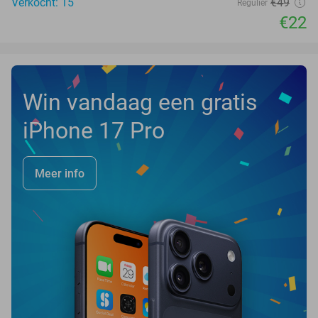
Verkocht: 15
€49
Regulier
€22
Win vandaag een gratis
iPhone 17 Pro
Meer info