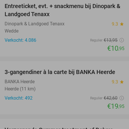
Entreeticket, evt. + snackmenu bij Dinopark &
22%
Landgoed Tenaxx
Dinopark & Landgoed Tenaxx
9.3
star
Wedde
Verkocht: 4.086
€13
,95
Regulier
€10
,95
favorite_border
3-gangendiner à la carte bij BANKA Heerde
53%
BANKA Heerde
9.3
star
Heerde (11 km)
Verkocht: 492
€42
,60
Regulier
€19
,95
favorite_border