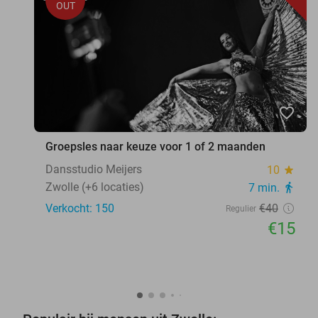
OUT
favorite_border
Groepsles naar keuze voor 1 of 2 maanden
Dansstudio Meijers
10
star
Zwolle (+6 locaties)
7 min.
directions_walk
Verkocht: 150
€40
Regulier
€15