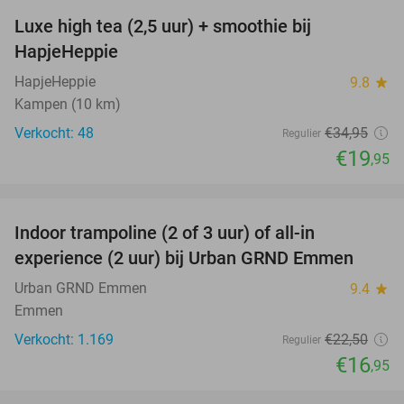
Luxe high tea (2,5 uur) + smoothie bij
43%
HapjeHeppie
HapjeHeppie
9.8
star
Kampen (10 km)
Verkocht: 48
€34
,95
Regulier
€19
,95
favorite_border
Indoor trampoline (2 of 3 uur) of all-in
25%
experience (2 uur) bij Urban GRND Emmen
Urban GRND Emmen
9.4
star
Emmen
Verkocht: 1.169
€22
,50
Regulier
€16
,95
favorite_border