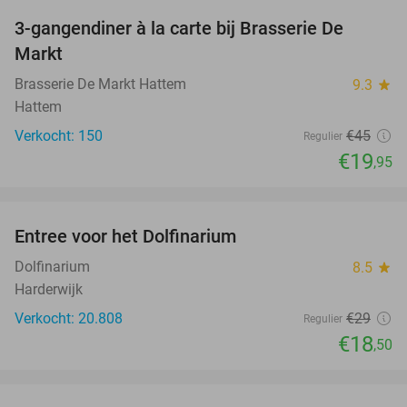
3-gangendiner à la carte bij Brasserie De
56%
Markt
Brasserie De Markt Hattem
9.3
star
Hattem
Verkocht: 150
€45
Regulier
€19
,95
favorite_border
Entree voor het Dolfinarium
36%
Dolfinarium
8.5
star
Harderwijk
Verkocht: 20.808
€29
Regulier
€18
,50
favorite_border