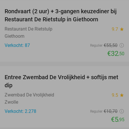
Rondvaart (2 uur) + 3-gangen keuzediner bij
41%
Restaurant De Rietstulp in Giethoorn
Restaurant De Rietstulp
9.7
star
Giethoorn
Verkocht: 87
€55
,50
Regulier
€32
,50
favorite_border
Entree Zwembad De Vrolijkheid + softijs met
44%
dip
Zwembad De Vrolijkheid
9.5
star
Zwolle
Verkocht: 2.278
€10
,70
Regulier
€5
,95
favorite_border