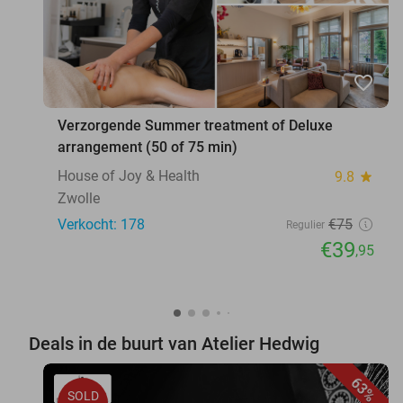
favorite_border
Verzorgende Summer treatment of Deluxe
arrangement (50 of 75 min)
House of Joy & Health
9.8
star
Zwolle
Verkocht: 178
€75
Regulier
€39
,95
Deals in de buurt van Atelier Hedwig
63%
SOLD