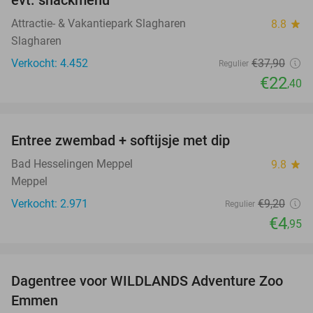
Attractie- & Vakantiepark Slagharen
8.8
star
Slagharen
Verkocht: 4.452
€37
,90
Regulier
€22
,40
favorite_border
Entree zwembad + softijsje met dip
46%
Bad Hesselingen Meppel
9.8
star
Meppel
Verkocht: 2.971
€9
,20
Regulier
€4
,95
favorite_border
Dagentree voor WILDLANDS Adventure Zoo
24%
Emmen