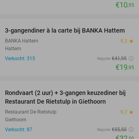
€10
,95
favorite_border
3-gangendiner à la carte bij BANKA Hattem
52%
BANKA Hattem
9.3
star
Hattem
Verkocht: 315
€41
,95
Regulier
€19
,95
favorite_border
Rondvaart (2 uur) + 3-gangen keuzediner bij
41%
Restaurant De Rietstulp in Giethoorn
Restaurant De Rietstulp
9.7
star
Giethoorn
Verkocht: 87
€55
,50
Regulier
€32
,50