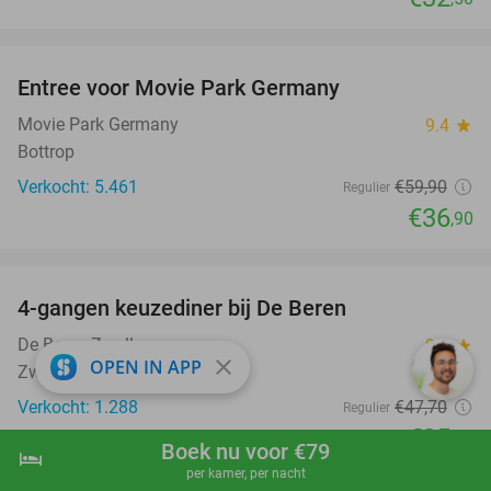
favorite_border
Entree voor Movie Park Germany
38%
Movie Park Germany
9.4
star
Bottrop
Verkocht: 5.461
€59
,90
Regulier
€36
,90
favorite_border
4-gangen keuzediner bij De Beren
46%
De Beren Zwolle
9.2
star
close
OPEN IN APP
Zwolle
Verkocht: 1.288
€47
,70
Regulier
€25
,95
Boek nu voor €79
hotel
shopping_cart
Boek nu
navigate_next
favorite_border
per kamer, per nacht