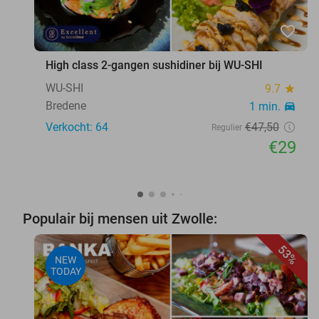
favorite_border
High class 2-gangen sushidiner bij WU-SHI
WU-SHI
9.7
star
Bredene
1 min.
directions_car
Verkocht: 64
€47
,50
Regulier
€29
Populair bij mensen uit Zwolle:
53%
NEW
TODAY