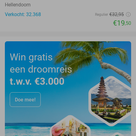
Hellendoorn
Verkocht: 32.368
€32
,95
Regulier
€19
,50
Win gratis
een droomreis
t.w.v. €3.000
Doe mee!