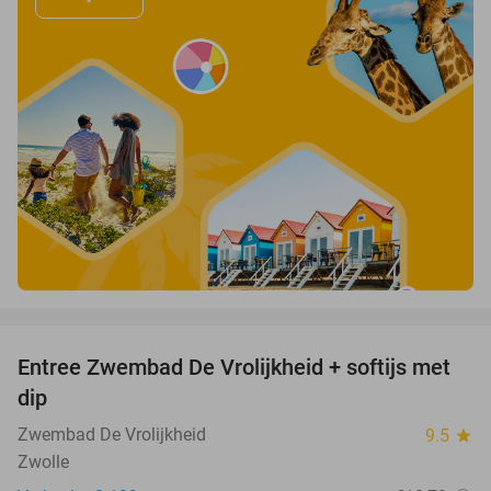
favorite_border
Entree Zwembad De Vrolijkheid + softijs met
44%
dip
Zwembad De Vrolijkheid
9.5
star
Zwolle