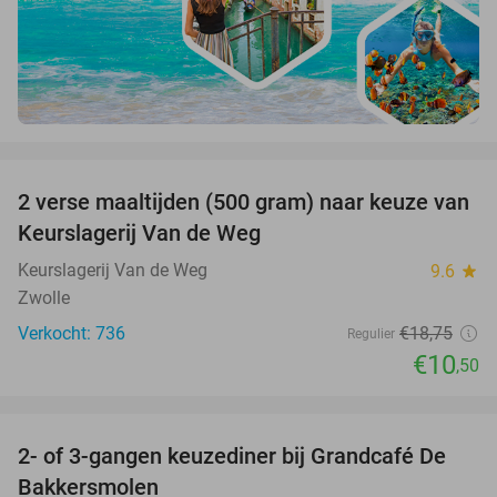
favorite_border
2 verse maaltijden (500 gram) naar keuze van
44%
Keurslagerij Van de Weg
Keurslagerij Van de Weg
9.6
star
Zwolle
Verkocht: 736
€18
,75
Regulier
€10
,50
favorite_border
2- of 3-gangen keuzediner bij Grandcafé De
42%
Bakkersmolen