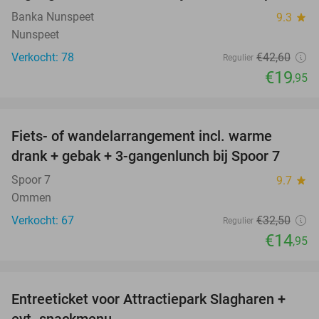
NEW
TODAY
Banka Nunspeet
9.3
star
Nunspeet
Verkocht: 78
€42
,60
Regulier
€19
,95
favorite_border
Fiets- of wandelarrangement incl. warme
54%
drank + gebak + 3-gangenlunch bij Spoor 7
Spoor 7
9.7
star
Ommen
Verkocht: 67
€32
,50
Regulier
€14
,95
favorite_border
Entreeticket voor Attractiepark Slagharen +
41%
evt. snackmenu