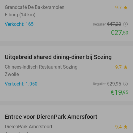
Grandcafé De Bakkersmolen
9.7
star
Elburg (14 km)
Verkocht: 165
€47
,20
Regulier
€27
,50
favorite_border
Uitgebreid shared dining-diner bij Sozing
33%
Chinees-Indisch Restaurant Sozing
9.7
star
Zwolle
Verkocht: 1.050
€29
,95
Regulier
€19
,95
favorite_border
Entree voor DierenPark Amersfoort
24%
DierenPark Amersfoort
9.4
star