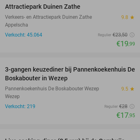
15%
Attractiepark Duinen Zathe
Verkeers- en Attractiepark Duinen Zathe
9.8
star
Appelscha
Verkocht: 45.064
€23
,50
Regulier
€19
,99
favorite_border
3-gangen keuzediner bij Pannenkoekenhuis De
36%
Boskabouter in Wezep
Pannenkoekenhuis De Boskabouter Wezep
9.5
star
Wezep
Verkocht: 219
€28
Regulier
€17
,95
favorite_border