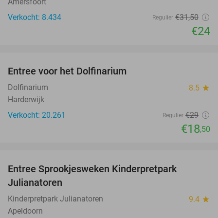
Amersfoort
Verkocht: 8.434
€31
,50
Regulier
€24
favorite_border
Entree voor het Dolfinarium
36%
Dolfinarium
8.5
star
Harderwijk
Verkocht: 20.261
€29
Regulier
€18
,50
favorite_border
Entree Sprookjesweken Kinderpretpark
39%
Julianatoren
Kinderpretpark Julianatoren
9.4
star
Apeldoorn