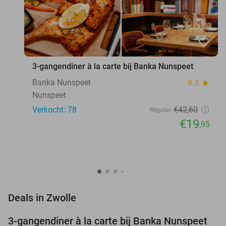
favorite_border
3-gangendiner à la carte bij Banka Nunspeet
Banka Nunspeet
9.3
star
Nunspeet
Verkocht: 78
€42
,60
Regulier
€19
,95
favorite_border
Deals in Zwolle
3-gangendiner à la carte bij Banka Nunspeet
53%