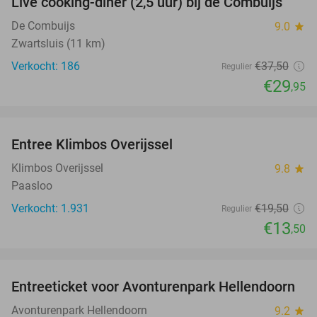
Live cooking-diner (2,5 uur) bij de Combuijs
20%
De Combuijs
9.0
star
Zwartsluis (11 km)
Verkocht: 186
€37
,50
Regulier
€29
,95
favorite_border
Entree Klimbos Overijssel
31%
Klimbos Overijssel
9.8
star
Paasloo
Verkocht: 1.931
€19
,50
Regulier
€13
,50
favorite_border
Entreeticket voor Avonturenpark Hellendoorn
41%
Avonturenpark Hellendoorn
9.2
star