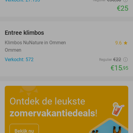
€25
favorite_border
Entree klimbos
28%
Klimbos NuNature in Ommen
9.6
star
Ommen
Verkocht: 572
€22
Regulier
€15
,95
Ontdek de leukste
zomervakantiedeals
!
Bekijk nu