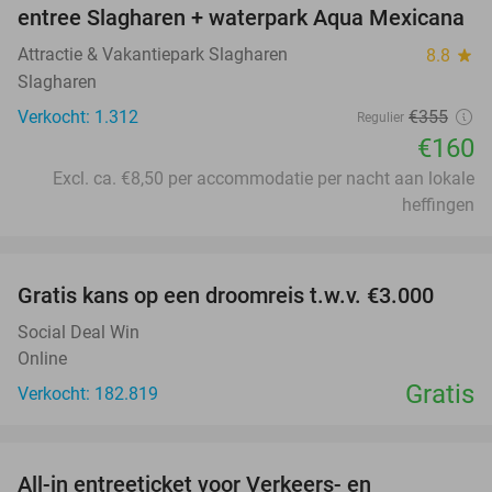
entree Slagharen + waterpark Aqua Mexicana
Attractie & Vakantiepark Slagharen
8.8
star
Slagharen
Verkocht: 1.312
€355
Regulier
€160
Excl. ca. €8,50 per accommodatie per nacht aan lokale
heffingen
favorite_border
Gratis kans op een droomreis t.w.v. €3.000
Social Deal Win
Online
Gratis
Verkocht: 182.819
favorite_border
All-in entreeticket voor Verkeers- en