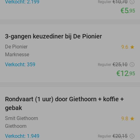
Verkocht: 2.199
€10
,70
Regulier
€5
,95
favorite_border
3-gangen keuzediner bij De Pionier
48%
De Pionier
9.6
star
Marknesse
Verkocht: 359
€25
,10
Regulier
€12
,95
favorite_border
Rondvaart (1 uur) door Giethoorn + koffie +
46%
gebak
Smit Giethoorn
9.8
star
Giethoorn
Verkocht: 1.949
€20
,15
Regulier