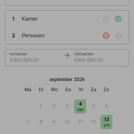
remove_circle_outline
add_circle_outline
1
Kamer
remove_circle_outline
add_circle_outline
2
Personen
Inchecken
Uitchecken
Kies datum
Kies datum
september 2026
Ma
Di
Wo
Do
Vr
Za
Zo
4
1
2
3
5
6
€89
13
7
8
9
10
11
12
€79