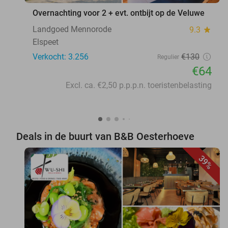
Overnachting voor 2 + evt. ontbijt op de Veluwe
Landgoed Mennorode
9.3
star
Elspeet
Verkocht: 3.256
€130
Regulier
€64
Excl. ca. €2,50 p.p.p.n. toeristenbelasting
Deals in de buurt van B&B Oesterhoeve
39%