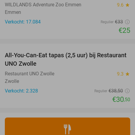
WILDLANDS Adventure Zoo Emmen
9.6
star
Emmen
Verkocht: 17.084
€33
Regulier
€25
favorite_border
All-You-Can-Eat tapas (2,5 uur) bij Restaurant
21%
UNO Zwolle
Restaurant UNO Zwolle
9.3
star
Zwolle
Verkocht: 2.328
€38
,50
Regulier
€30
,50