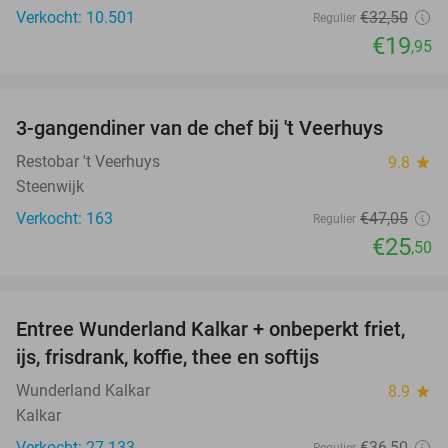
Verkocht: 10.501
€32
,50
Regulier
€19
,95
favorite_border
3-gangendiner van de chef bij 't Veerhuys
46%
Restobar 't Veerhuys
9.8
star
Steenwijk
Verkocht: 163
€47
,05
Regulier
€25
,50
favorite_border
Entree Wunderland Kalkar + onbeperkt friet,
32%
ijs, frisdrank, koffie, thee en softijs
Wunderland Kalkar
8.9
star
Kalkar
Verkocht: 27.133
€36
,50
Regulier