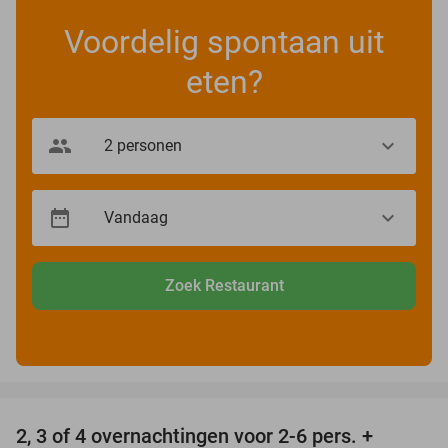
Voordelig spontaan uit
eten?
Zoek Restaurant
favorite_border
2, 3 of 4 overnachtingen voor 2-6 pers. +
55%