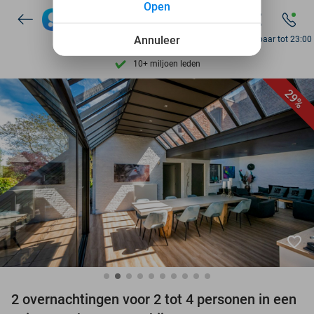
Open
7 dagen per week beschikbaar
Annuleer
Bereikbaar tot 23:00
10+ miljoen leden
9,4
op basis van
205.983 reviews
Ontdek 15.000+ deals
29%
7 dagen per week beschikbaar
10+ miljoen leden
favorite_border
2 overnachtingen voor 2 tot 4 personen in een