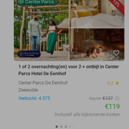
13%
favorite_border
1 of 2 overnachting(en) voor 2 + ontbijt in Center
Parcs Hotel De Eemhof
Center Parcs De Eemhof
9.2
star
Zeewolde
Verkocht: 4.575
€137
Regulier
€119
Inclusief alle bijkomende kosten