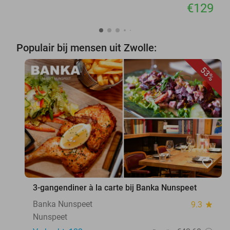
€129
Populair bij mensen uit Zwolle:
53%
favorite_border
3-gangendiner à la carte bij Banka Nunspeet
Banka Nunspeet
9.3
star
Nunspeet