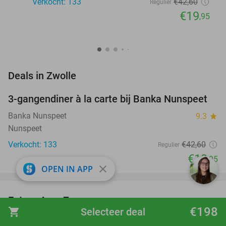
Verkocht: 133
€42
,60
Regulier
€19
,95
favorite_border
Deals in Zwolle
3-gangendiner à la carte bij Banka Nunspeet
53%
Banka Nunspeet
9.3
star
Nunspeet
Verkocht: 133
€42
,60
Regulier
€19
,95
close
OPEN IN APP
favorite_border
Entree AquaZoo
33%
NEW
€198
shopping_cart
Selecteer deal
TODAY
AquaZoo
9.4
star