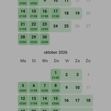
9
10
11
12
13
€500
€500
14
15
16
17
18
19
20
€198
€198
€198
€198
21
22
23
24
25
26
27
€198
€250
€250
28
29
30
€250
€250
€250
oktober 2026
Ma
Di
Wo
Do
Vr
Za
Zo
1
2
3
4
€198
5
6
7
8
9
10
11
€500
€198
€250
€250
12
13
14
15
16
17
18
€500
€198
€198
€500