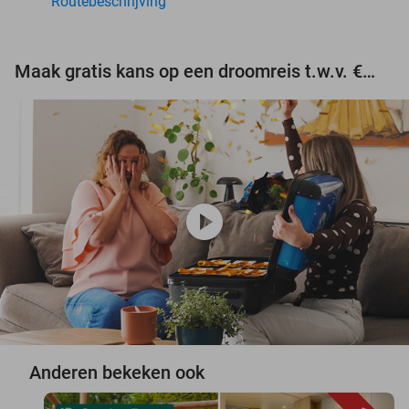
Routebeschrijving
Maak gratis kans op een droomreis t.w.v. €3.000!
play_circle
Anderen bekeken ook