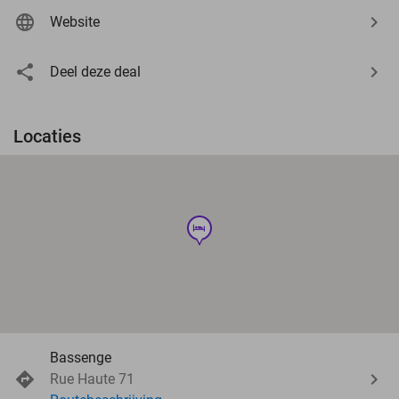
Website
Deel deze deal
Locaties
hotel
Bassenge
Rue Haute 71