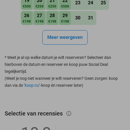
19
20
21
22
23
24
25
€500
€250
€250
€500
26
27
28
29
30
31
€198
€198
€198
€198
Meer weergeven
*
Weet je al op welke datum je wilt reserveren? Selecteer dan
hierboven de datum en reserveer en koop jouw Social Deal
tegelijkertijd.
(Weet je nog niet wanneer je wilt reserveren? Geen zorgen: koop
dan via de ‘
koop nu
’-knop én reserveer later)
Selectie van recensies
info_outlined