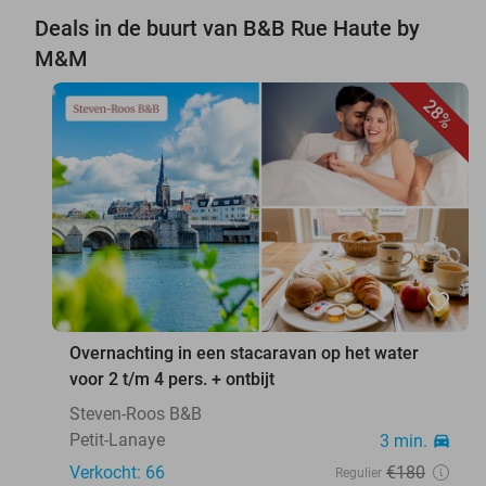
Deals in de buurt van B&B Rue Haute by
M&M
28%
favorite_border
Overnachting in een stacaravan op het water
voor 2 t/m 4 pers. + ontbijt
Steven-Roos B&B
Petit-Lanaye
3 min.
directions_car
Verkocht: 66
€180
Regulier