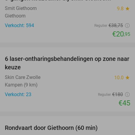
46%
Smit Giethoorn
9.8
star
Giethoorn
Verkocht: 594
€38
,75
Regulier
€20
,95
favorite_border
6 laser-ontharingsbehandelingen op zone naar
75%
keuze
Skin Care Zwolle
10.0
star
Kampen (9 km)
Verkocht: 23
€180
Regulier
€45
favorite_border
Rondvaart door Giethoorn (60 min)
45%