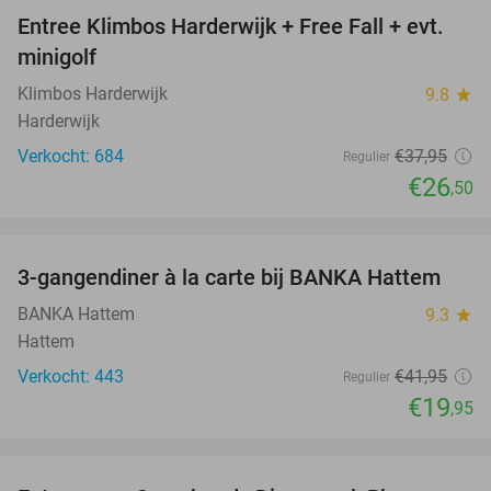
Entree Klimbos Harderwijk + Free Fall + evt.
30%
minigolf
Klimbos Harderwijk
9.8
star
Harderwijk
Verkocht: 684
€37
,95
Regulier
€26
,50
favorite_border
3-gangendiner à la carte bij BANKA Hattem
52%
BANKA Hattem
9.3
star
Hattem
Verkocht: 443
€41
,95
Regulier
€19
,95
favorite_border