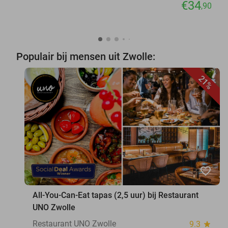
€34
,90
Populair bij mensen uit Zwolle:
21%
favorite_border
All-You-Can-Eat tapas (2,5 uur) bij Restaurant
UNO Zwolle
Restaurant UNO Zwolle
9.3
star