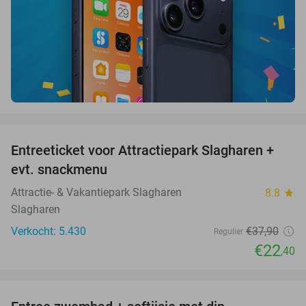
favorite_border
Entreeticket voor Attractiepark Slagharen +
41%
evt. snackmenu
Attractie- & Vakantiepark Slagharen
8.8
star
Slagharen
Verkocht: 5.430
€37
,90
Regulier
€22
,40
favorite_border