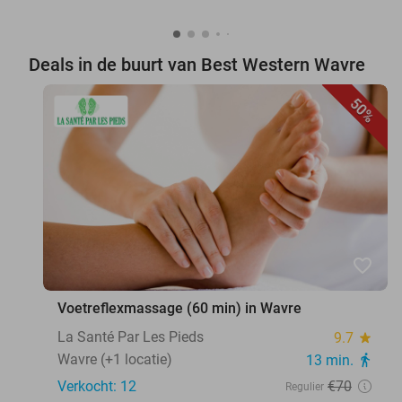
Deals in de buurt van Best Western Wavre
50%
favorite_border
Voetreflexmassage (60 min) in Wavre
La Santé Par Les Pieds
9.7
star
Wavre (+1 locatie)
13 min.
directions_walk
Verkocht: 12
€70
Regulier