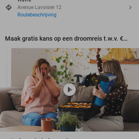
Avenue Lavoisier 12
Routebeschrijving
Maak gratis kans op een droomreis t.w.v. €3.000!
play_circle