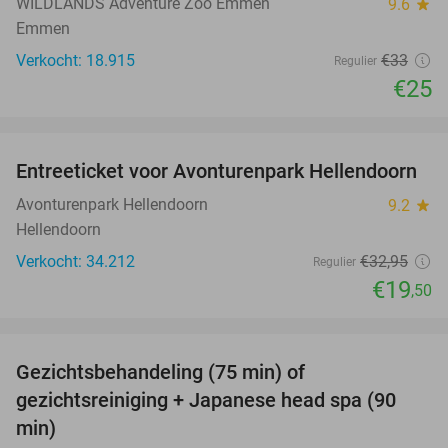
WILDLANDS Adventure Zoo Emmen
9.6
star
Emmen
Verkocht: 18.915
€33
Regulier
€25
favorite_border
Entreeticket voor Avonturenpark Hellendoorn
41%
Avonturenpark Hellendoorn
9.2
star
Hellendoorn
Verkocht: 34.212
€32
,95
Regulier
€19
,50
favorite_border
Gezichtsbehandeling (75 min) of
51%
gezichtsreiniging + Japanese head spa (90
min)