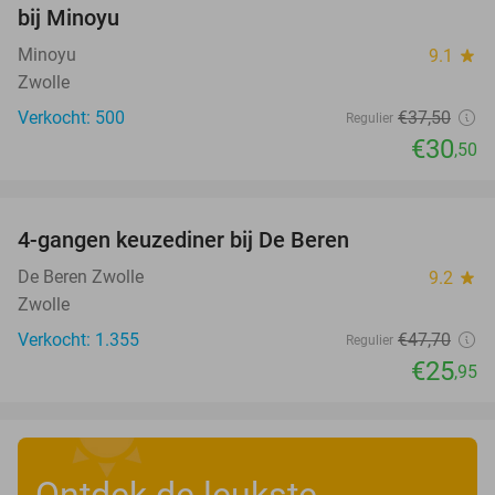
bij Minoyu
Minoyu
9.1
star
Zwolle
Verkocht: 500
€37
,50
Regulier
€30
,50
favorite_border
4-gangen keuzediner bij De Beren
46%
De Beren Zwolle
9.2
star
Zwolle
Verkocht: 1.355
€47
,70
Regulier
€25
,95
Ontdek de leukste