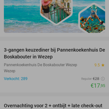
favorite_border
3-gangen keuzediner bij Pannenkoekenhuis De
36%
Boskabouter in Wezep
Pannenkoekenhuis De Boskabouter Wezep
9.5
star
Wezep
Verkocht: 289
€28
Regulier
€17
,95
favorite_border
Overnachting voor 2 + ontbijt + late check-out
41%
NEW