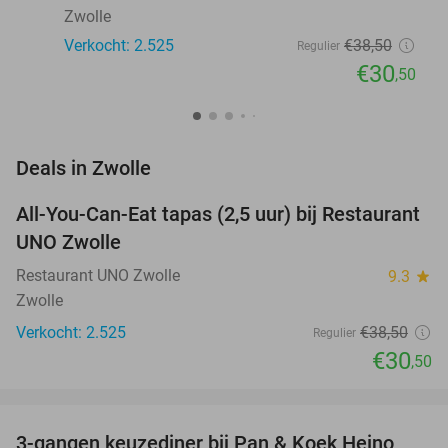
Zwolle
Verkocht: 2.525
€38
,50
Regulier
€30
,50
favorite_border
Deals in Zwolle
All-You-Can-Eat tapas (2,5 uur) bij Restaurant
21%
UNO Zwolle
Restaurant UNO Zwolle
9.3
star
Zwolle
Verkocht: 2.525
€38
,50
Regulier
€30
,50
favorite_border
3-gangen keuzediner bij Pan & Koek Heino