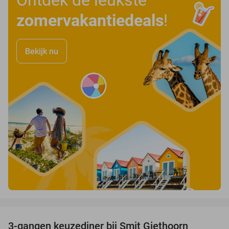
zomervakantiedeals
!
Bekijk nu
favorite_border
3-gangen keuzediner bij Smit Giethoorn