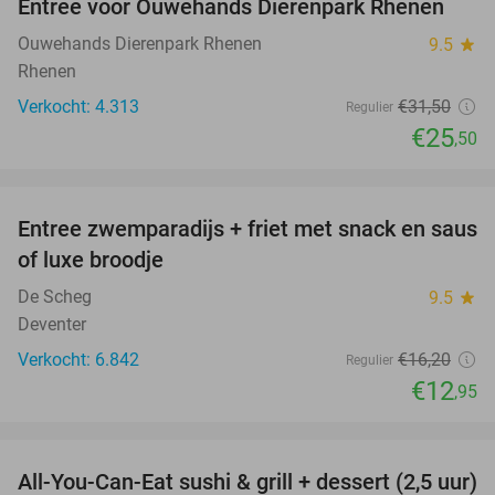
Entree voor Ouwehands Dierenpark Rhenen
19%
Ouwehands Dierenpark Rhenen
9.5
star
Rhenen
Verkocht: 4.313
€31
,50
Regulier
€25
,50
favorite_border
Entree zwemparadijs + friet met snack en saus
20%
of luxe broodje
De Scheg
9.5
star
Deventer
Verkocht: 6.842
€16
,20
Regulier
€12
,95
favorite_border
All-You-Can-Eat sushi & grill + dessert (2,5 uur)
19%