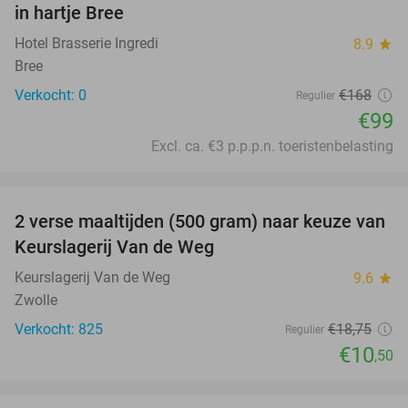
in hartje Bree
TODAY
Hotel Brasserie Ingredi
8.9
star
Bree
Verkocht: 0
€168
Regulier
€99
Excl. ca. €3 p.p.p.n. toeristenbelasting
favorite_border
2 verse maaltijden (500 gram) naar keuze van
44%
Keurslagerij Van de Weg
Keurslagerij Van de Weg
9.6
star
Zwolle
Verkocht: 825
€18
,75
Regulier
€10
,50
favorite_border