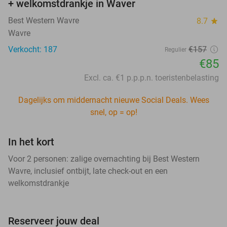
+ welkomstdrankje in Waver
Best Western Wavre
8.7
star
Wavre
Verkocht: 187
€157
Regulier
€85
Excl. ca. €1 p.p.p.n. toeristenbelasting
Dagelijks om middernacht nieuwe Social Deals. Wees
snel, op = op!
In het kort
Voor 2 personen: zalige overnachting bij Best Western
Wavre, inclusief ontbijt, late check-out en een
welkomstdrankje
Reserveer jouw deal