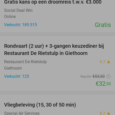
Gratis kans op een droomreis t.w.v. €3.000
Social Deal Win
Online
Gratis
Verkocht: 189.515
favorite_border
Rondvaart (2 uur) + 3-gangen keuzediner bij
41%
Restaurant De Rietstulp in Giethoorn
Restaurant De Rietstulp
9.7
star
Giethoorn
Verkocht: 125
€55
,50
Regulier
€32
,50
favorite_border
Vliegbeleving (15, 30 of 50 min)
42%
Special Air Services
9.7
star