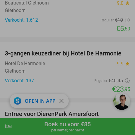
Boatrental Giethoorn
9.0
star
Giethoorn
Verkocht: 1.612
€10
Regulier
€5
,50
favorite_border
3-gangen keuzediner bij Hotel De Harmonie
41%
Hotel De Harmonie
9.9
star
Giethoorn
Verkocht: 137
€40
,45
Regulier
€23
,95
favorite_border
close
OPEN IN APP
Entree voor DierenPark Amersfoort
24%
Boek nu voor €85
DierenPark Amersfoort
9.4
star
hotel
shopping_cart
Boek nu
navigate_next
per kamer, per nacht
Amersfoort