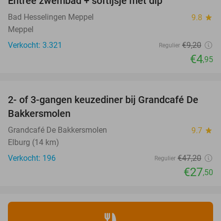
Entree zwembad + softijsje met dip
46%
Bad Hesselingen Meppel
9.8
star
Meppel
Verkocht: 3.321
€9
,20
Regulier
€4
,95
favorite_border
2- of 3-gangen keuzediner bij Grandcafé De
42%
Bakkersmolen
Grandcafé De Bakkersmolen
9.7
star
Elburg (14 km)
Verkocht: 196
€47
,20
Regulier
€27
,50