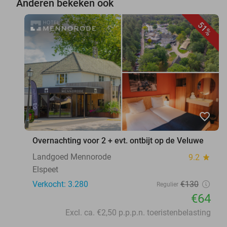
Anderen bekeken ook
51%
favorite_border
Overnachting voor 2 + evt. ontbijt op de Veluwe
Landgoed Mennorode
9.2
star
Elspeet
Verkocht: 3.280
€130
Regulier
€64
Excl. ca. €2,50 p.p.p.n. toeristenbelasting