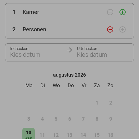
remove_circle_outline
add_circle_outline
1
Kamer
remove_circle_outline
add_circle_outline
2
Personen
Inchecken
Uitchecken
Kies datum
Kies datum
augustus 2026
Ma
Di
Wo
Do
Vr
Za
Zo
1
2
3
4
5
6
7
8
9
10
11
12
13
14
15
16
€85