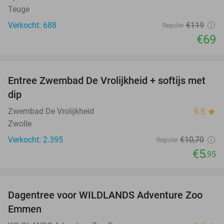
Teuge
Verkocht: 688
€119
Regulier
€69
favorite_border
Entree Zwembad De Vrolijkheid + softijs met
44%
dip
Zwembad De Vrolijkheid
9.5
star
Zwolle
Verkocht: 2.395
€10
,70
Regulier
€5
,95
favorite_border
Dagentree voor WILDLANDS Adventure Zoo
24%
Emmen