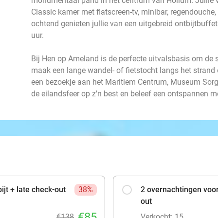
monumentaal pand in het centrum van Hollum. Jullie v
Classic kamer met flatscreen-tv, minibar, regendouche, 
ochtend genieten jullie van een uitgebreid ontbijtbuffe
uur.
Bij Hen op Ameland is de perfecte uitvalsbasis om de 
maak een lange wandel- of fietstocht langs het strand
een bezoekje aan het Maritiem Centrum, Museum Sorgdr
de eilandsfeer op z'n best en beleef een ontspannen
ijt + late check-out
38%
2 overnachtingen voor 
out
€85
€138
Verkocht: 15