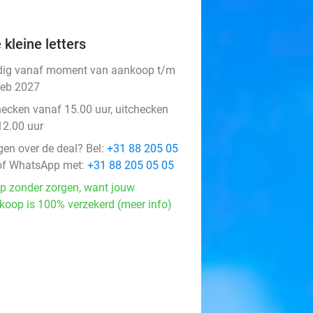
 kleine letters
dig vanaf moment van aankoop t/m
feb 2027
hecken vanaf 15.00 uur, uitchecken
12.00 uur
gen over de deal? Bel:
+31 88 205 05
f WhatsApp met:
+31 88 205 05 05
p zonder zorgen, want jouw
koop is 100% verzekerd (meer info)