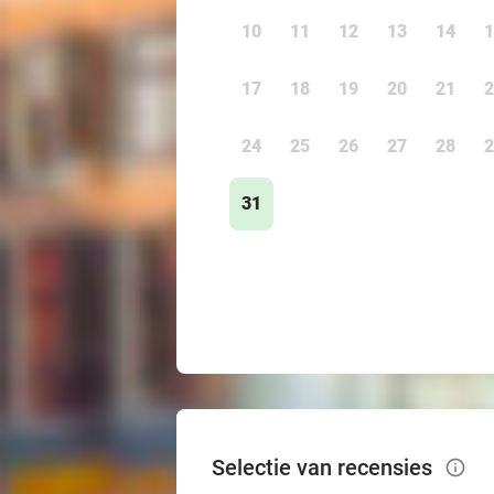
10
11
12
13
14
1
17
18
19
20
21
2
24
25
26
27
28
2
31
Selectie van recensies
info_outlined