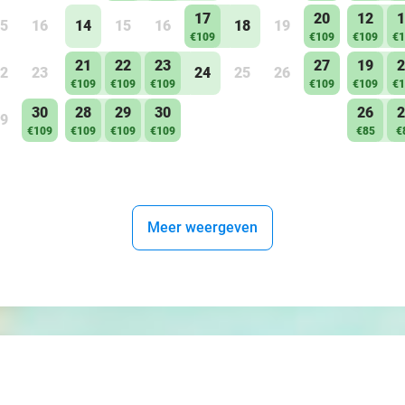
17
20
12
1
5
16
14
15
16
18
19
€109
€109
€109
€1
21
22
23
27
19
2
2
23
24
25
26
€109
€109
€109
€109
€109
€1
30
28
29
30
26
2
9
€109
€109
€109
€109
€85
€
Meer weergeven