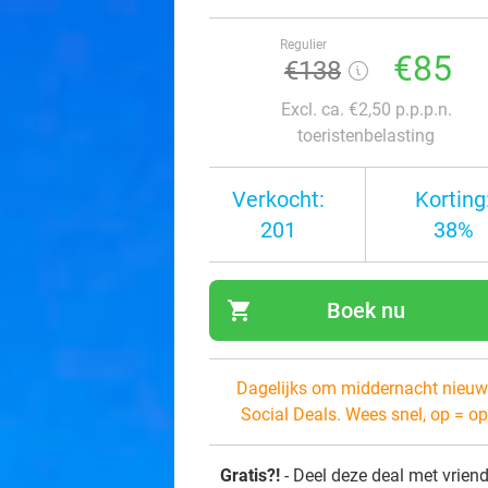
Regulier
€85
€138
Excl. ca. €2,50 p.p.p.n.
toeristenbelasting
Verkocht:
Korting
201
38%
shopping_cart
Boek nu
navi
Dagelijks om middernacht nieuw
Social Deals. Wees snel, op = op
Gratis?!
- Deel deze deal met vrien