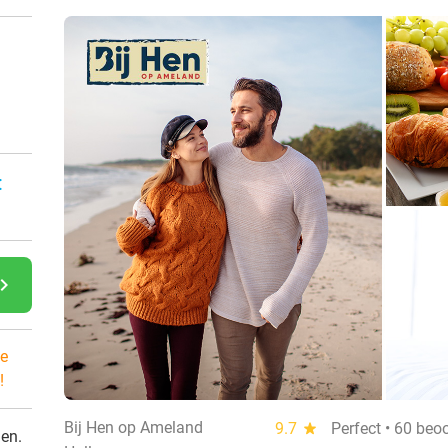
:
gate_next
e
!
Bij Hen op Ameland
9.7
star
Perfect • 60 beo
den.