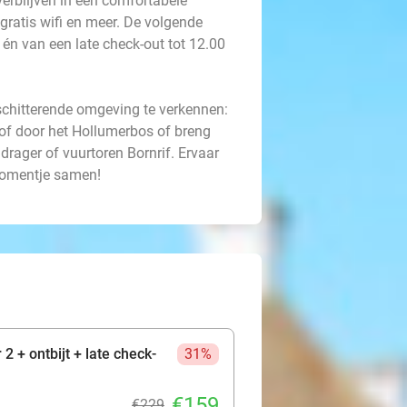
erblijven in een comfortabele
gratis wifi en meer. De volgende
t én van een late check-out tot 12.00
schitterende omgeving te verkennen:
 of door het Hollumerbos of breng
ager of vuurtoren Bornrif. Ervaar
 momentje samen!
2 + ontbijt + late check-
31%
€159
€229