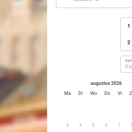
1
2
Inc
Ki
augustus 2026
Ma
Di
Wo
Do
Vr
3
4
5
6
7