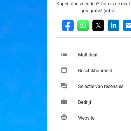
Kopen drie vrienden? Dan is de deal
jou gratis! (
info
)
whatsapp
linkedin
fb
mai
list
keybo
Multideal
date_range
keybo
Beschikbaarheid
chat
keybo
Selectie van recensies
work
keybo
Bedrijf
language
keybo
Website