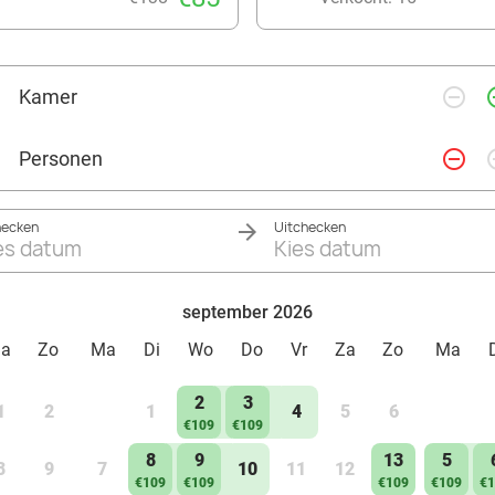
remove_circle_outline
add_ci
Kamer
remove_circle_outline
add_ci
Personen
hecken
Uitchecken
es datum
Kies datum
september 2026
Za
Zo
Ma
Di
Wo
Do
Vr
Za
Zo
Ma
2
3
1
2
1
4
5
6
€109
€109
8
9
13
5
8
9
7
10
11
12
€109
€109
€109
€109
€1