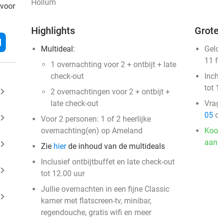
Hollum
 voor
Highlights
Grote
l
Multideal:
Gel
11 
1 overnachting voor 2 + ontbijt + late
check-out
Inc
tot 
ard_arrow_right
2 overnachtingen voor 2 + ontbijt +
late check-out
Vra
05
o
ard_arrow_right
Voor 2 personen: 1 of 2 heerlijke
overnachting(en) op Ameland
Koo
aan
ard_arrow_right
Zie
hier
de inhoud van de multideals
Inclusief ontbijtbuffet en late check-out
ard_arrow_right
tot 12.00 uur
Jullie overnachten in een fijne Classic
ard_arrow_right
kamer met flatscreen-tv, minibar,
regendouche, gratis wifi en meer