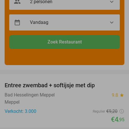
Zoek Restaurant
favorite_border
Entree zwembad + softijsje met dip
46%
Bad Hesselingen Meppel
9.8
star
Meppel
Verkocht: 3.000
€9
,20
Regulier
€4
,95
favorite_border