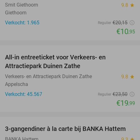
Smit Giethoorn
9.8
star
Giethoorn
Verkocht: 1.965
€20
,15
Regulier
€10
,95
favorite_border
All-in entreeticket voor Verkeers- en
15%
Attractiepark Duinen Zathe
Verkeers- en Attractiepark Duinen Zathe
9.8
star
Appelscha
Verkocht: 45.567
€23
,50
Regulier
€19
,99
favorite_border
3-gangendiner à la carte bij BANKA Hattem
52%
BANKA Hattem
9.3
star