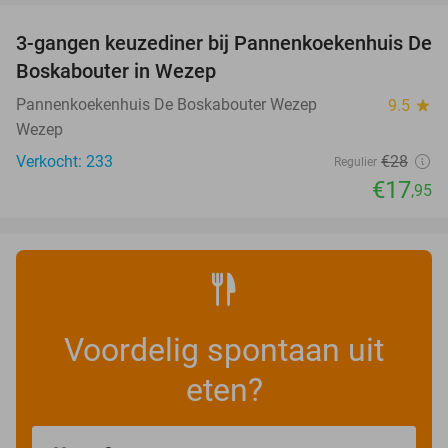
3-gangen keuzediner bij Pannenkoekenhuis De
36%
Boskabouter in Wezep
Pannenkoekenhuis De Boskabouter Wezep
9.5
star
Wezep
Verkocht: 233
€28
Regulier
€17
,95
Voordelig spontaan uit
eten?