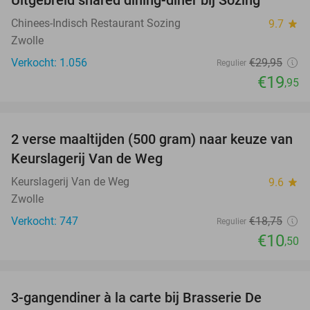
33%
Chinees-Indisch Restaurant Sozing
9.7
star
Zwolle
Verkocht: 1.056
€29
,95
Regulier
€19
,95
favorite_border
2 verse maaltijden (500 gram) naar keuze van
44%
Keurslagerij Van de Weg
Keurslagerij Van de Weg
9.6
star
Zwolle
Verkocht: 747
€18
,75
Regulier
€10
,50
favorite_border
3-gangendiner à la carte bij Brasserie De
56%