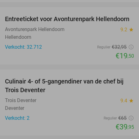
favorite_border
Entreeticket voor Avonturenpark Hellendoorn
41%
Avonturenpark Hellendoorn
9.2
star
Hellendoorn
Verkocht: 32.712
€32
,95
Regulier
€19
,50
favorite_border
Culinair 4- of 5-gangendiner van de chef bij
39%
NEW
Trois Deventer
TODAY
Trois Deventer
9.4
star
Deventer
Verkocht: 2
€65
Regulier
€39
,95
favorite_border