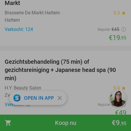
Markt
Brasserie De Markt Hattem
9.3
star
Hattem
Verkocht: 124
€45
Regulier
€19
,95
favorite_border
Gezichtsbehandeling (75 min) of
51%
gezichtsreiniging + Japanese head spa (90
min)
H.Y. Beauty Salon
9.9
star
Zwolle
close
OPEN IN APP
Verkocht: 92
€99
Regulier
€49
€9
shopping_cart
Koop nu
,95