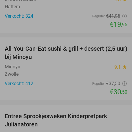
Hattem
Verkocht: 324
€41
,95
Regulier
€19
,95
favorite_border
All-You-Can-Eat sushi & grill + dessert (2,5 uur)
19%
bij Minoyu
Minoyu
9.1
star
Zwolle
Verkocht: 412
€37
,50
Regulier
€30
,50
favorite_border
Entree Sprookjesweken Kinderpretpark
39%
Julianatoren