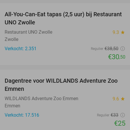
All-You-Can-Eat tapas (2,5 uur) bij Restaurant
21%
UNO Zwolle
Restaurant UNO Zwolle
9.3
star
Zwolle
Verkocht: 2.351
€38
,50
Regulier
€30
,50
favorite_border
Dagentree voor WILDLANDS Adventure Zoo
24%
Emmen
WILDLANDS Adventure Zoo Emmen
9.6
star
Emmen
Verkocht: 17.516
€33
Regulier
€25