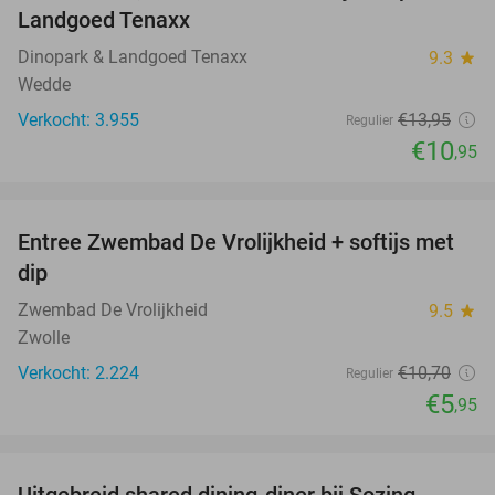
Landgoed Tenaxx
Dinopark & Landgoed Tenaxx
9.3
star
Wedde
Verkocht: 3.955
€13
,95
Regulier
€10
,95
favorite_border
Entree Zwembad De Vrolijkheid + softijs met
44%
dip
Zwembad De Vrolijkheid
9.5
star
Zwolle
Verkocht: 2.224
€10
,70
Regulier
€5
,95
favorite_border
Uitgebreid shared dining-diner bij Sozing