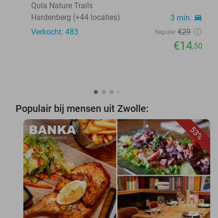
Qula Nature Trails
Hardenberg (+44 locaties)
3 min.
directions_car
Verkocht: 483
€29
Regulier
€14
,50
Populair bij mensen uit Zwolle:
53%
favorite_border