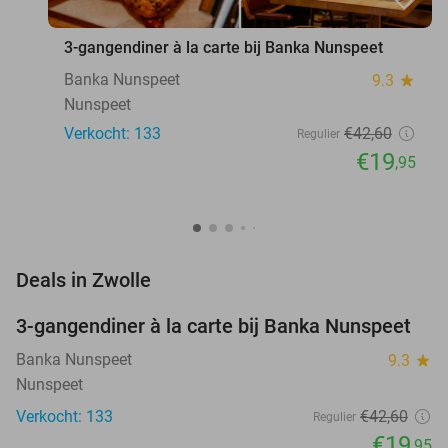
3-gangendiner à la carte bij Banka Nunspeet
Banka Nunspeet
9.3
star
Nunspeet
Verkocht: 133
€42
,60
Regulier
€19
,95
favorite_border
Deals in Zwolle
3-gangendiner à la carte bij Banka Nunspeet
53%
Banka Nunspeet
9.3
star
Nunspeet
Verkocht: 133
€42
,60
Regulier
€19
,95