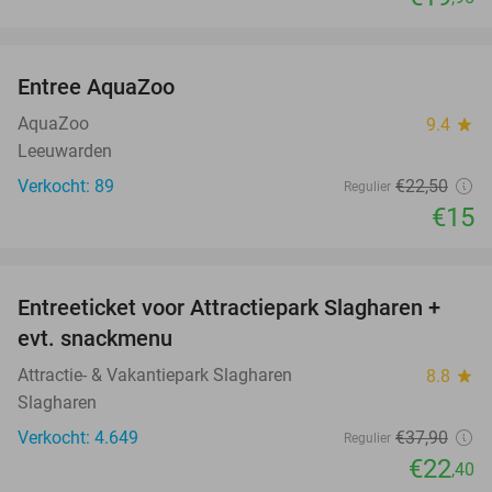
favorite_border
Entree AquaZoo
33%
NEW
TODAY
AquaZoo
9.4
star
Leeuwarden
Verkocht: 89
€22
,50
Regulier
€15
favorite_border
Entreeticket voor Attractiepark Slagharen +
41%
evt. snackmenu
Attractie- & Vakantiepark Slagharen
8.8
star
Slagharen
Verkocht: 4.649
€37
,90
Regulier
€22
,40