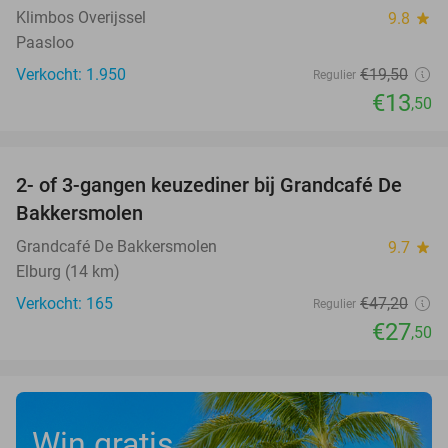
Klimbos Overijssel
9.8
star
Paasloo
Verkocht: 1.950
€19
,50
Regulier
€13
,50
favorite_border
2- of 3-gangen keuzediner bij Grandcafé De
42%
Bakkersmolen
Grandcafé De Bakkersmolen
9.7
star
Elburg (14 km)
Verkocht: 165
€47
,20
Regulier
€27
,50
Win gratis