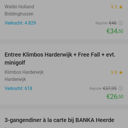
Walibi Holland
9.3
star
Biddinghuizen
Verkocht: 4.829
€46
Regulier
€34
,50
favorite_border
Entree Klimbos Harderwijk + Free Fall + evt.
30%
minigolf
Klimbos Harderwijk
9.8
star
Harderwijk
Verkocht: 618
€37
,95
Regulier
€26
,50
favorite_border
3-gangendiner à la carte bij BANKA Heerde
53%