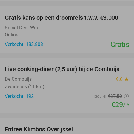
favorite_border
Gratis kans op een droomreis t.w.v. €3.000
Social Deal Win
Online
Gratis
Verkocht: 183.808
favorite_border
Live cooking-diner (2,5 uur) bij de Combuijs
20%
De Combuijs
9.0
star
Zwartsluis (11 km)
Verkocht: 192
€37
,50
Regulier
€29
,95
favorite_border
Entree Klimbos Overijssel
31%