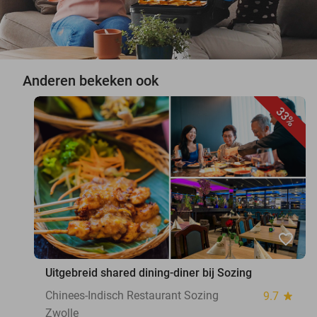
Anderen bekeken ook
33%
favorite_border
Uitgebreid shared dining-diner bij Sozing
Chinees-Indisch Restaurant Sozing
9.7
star
Zwolle