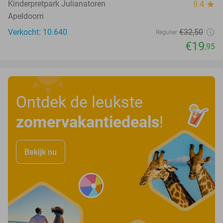
Kinderpretpark Julianatoren
9.4
star
Apeldoorn
Verkocht: 10.640
€32
,50
Regulier
€19
,95
Ontdek de leukste
zomervakantiedeals
!
Bekijk nu