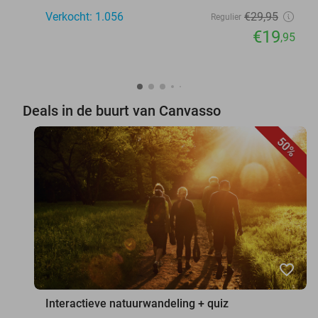
Verkocht: 1.056
€29
,95
Regulier
€19
,95
Deals in de buurt van Canvasso
50%
favorite_border
Interactieve natuurwandeling + quiz