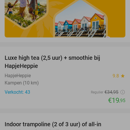
favorite_border
Luxe high tea (2,5 uur) + smoothie bij
43%
HapjeHeppie
HapjeHeppie
9.8
star
Kampen (10 km)
Verkocht: 43
€34
,95
Regulier
€19
,95
favorite_border
Indoor trampoline (2 of 3 uur) of all-in
25%