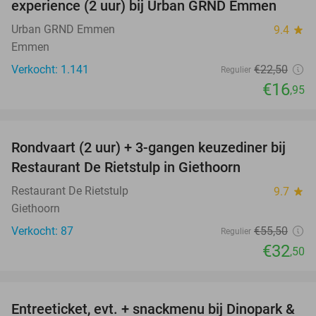
experience (2 uur) bij Urban GRND Emmen
Urban GRND Emmen
9.4
star
Emmen
Verkocht: 1.141
€22
,50
Regulier
€16
,95
favorite_border
Rondvaart (2 uur) + 3-gangen keuzediner bij
41%
Restaurant De Rietstulp in Giethoorn
Restaurant De Rietstulp
9.7
star
Giethoorn
Verkocht: 87
€55
,50
Regulier
€32
,50
favorite_border
Entreeticket, evt. + snackmenu bij Dinopark &
22%