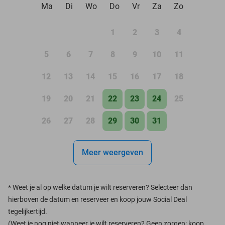
Ma
Di
Wo
Do
Vr
Za
Zo
1
2
3
4
5
6
7
8
9
10
11
12
13
14
15
16
17
18
19
20
21
22
23
24
25
26
27
28
29
30
31
Meer weergeven
*
Weet je al op welke datum je wilt reserveren? Selecteer dan
hierboven de datum en reserveer en koop jouw Social Deal
tegelijkertijd.
(Weet je nog niet wanneer je wilt reserveren? Geen zorgen: koop