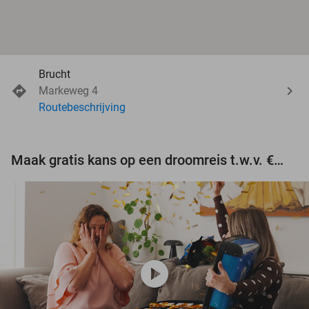
Brucht
Markeweg 4
Routebeschrijving
Maak gratis kans op een droomreis t.w.v. €3.000!
play_circle