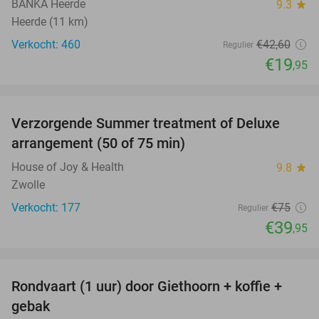
BANKA Heerde
9.3
star
Heerde (11 km)
Verkocht: 460
€42
,60
Regulier
€19
,95
favorite_border
Verzorgende Summer treatment of Deluxe
47%
arrangement (50 of 75 min)
House of Joy & Health
9.8
star
Zwolle
Verkocht: 177
€75
Regulier
€39
,95
favorite_border
Rondvaart (1 uur) door Giethoorn + koffie +
46%
gebak