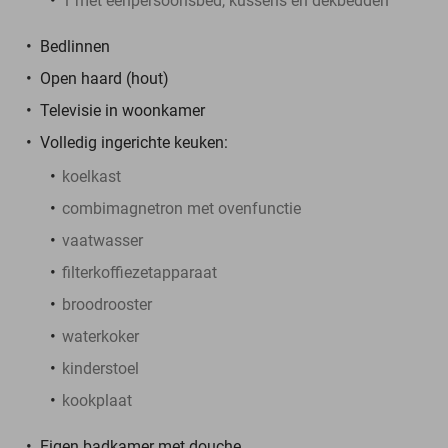
1 met eenpersoonsbed, kussens en dekbedden
Bedlinnen
Open haard (hout)
Televisie in woonkamer
Volledig ingerichte keuken:
koelkast
combimagnetron met ovenfunctie
vaatwasser
filterkoffiezetapparaat
broodrooster
waterkoker
kinderstoel
kookplaat
Eigen badkamer met douche