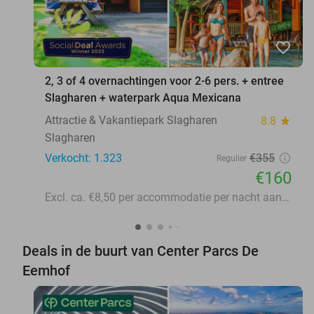
favorite_border
2, 3 of 4 overnachtingen voor 2-6 pers. + entree
Slagharen + waterpark Aqua Mexicana
Attractie & Vakantiepark Slagharen
8.8
star
Slagharen
Verkocht: 1.323
€355
Regulier
€160
Excl. ca. €8,50 per accommodatie per nacht aan lokale heffingen
Deals in de buurt van Center Parcs De
Eemhof