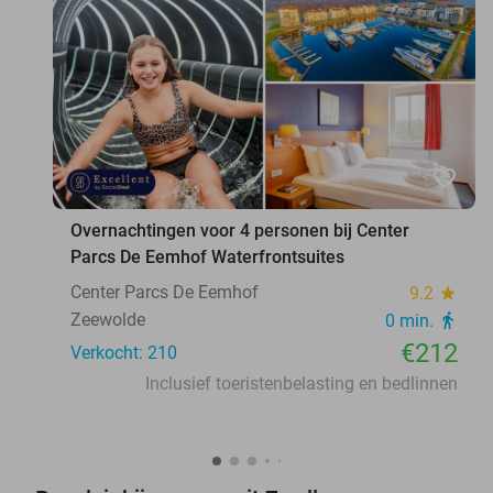
favorite_border
Overnachtingen voor 4 personen bij Center
Parcs De Eemhof Waterfrontsuites
Center Parcs De Eemhof
9.2
star
Zeewolde
0 min.
directions_walk
€212
Verkocht: 210
Inclusief toeristenbelasting en bedlinnen