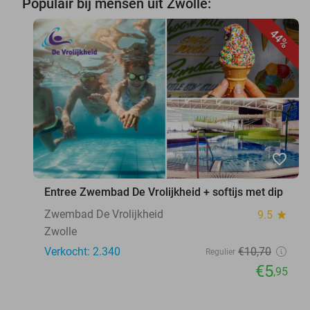
Populair bij mensen uit Zwolle:
44%
favorite_border
Entree Zwembad De Vrolijkheid + softijs met dip
Zwembad De Vrolijkheid
9.5
star
Zwolle
Verkocht: 2.340
€10
,70
Regulier
€5
,95