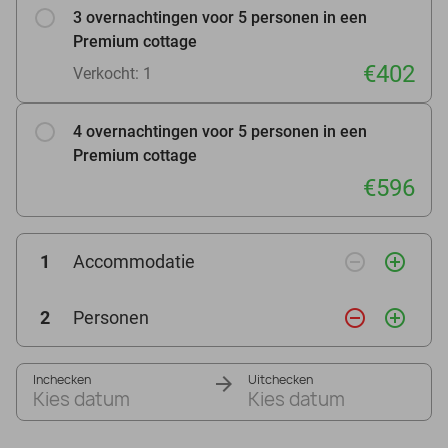
3 overnachtingen voor 5 personen in een
Premium cottage
€402
Verkocht: 1
4 overnachtingen voor 5 personen in een
Premium cottage
€596
remove_circle_outline
add_circle_outline
1
Accommodatie
remove_circle_outline
add_circle_outline
2
Personen
Inchecken
Uitchecken
Kies datum
Kies datum