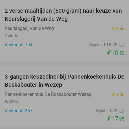
2 verse maaltijden (500 gram) naar keuze van
44%
Keurslagerij Van de Weg
Keurslagerij Van de Weg
9.6
star
Zwolle
Verkocht: 794
€18
,75
Regulier
€10
,50
favorite_border
3-gangen keuzediner bij Pannenkoekenhuis De
36%
Boskabouter in Wezep
Pannenkoekenhuis De Boskabouter Wezep
9.5
star
Wezep
Verkocht: 267
€28
Regulier
€17
,95