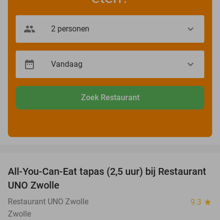
Zoek Restaurant
favorite_border
All-You-Can-Eat tapas (2,5 uur) bij Restaurant
21%
UNO Zwolle
Restaurant UNO Zwolle
9.3
star
Zwolle