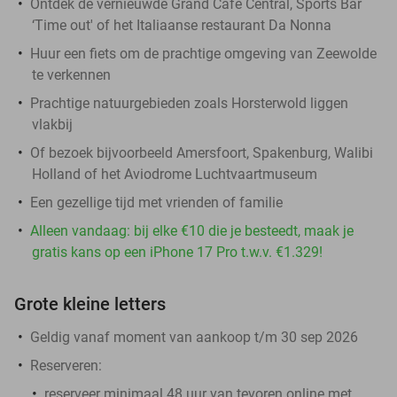
Ontdek de vernieuwde Grand Café Central, Sports Bar
‘Time out' of het Italiaanse restaurant Da Nonna
Huur een fiets om de prachtige omgeving van Zeewolde
te verkennen
Prachtige natuurgebieden zoals Horsterwold liggen
vlakbij
Of bezoek bijvoorbeeld Amersfoort, Spakenburg, Walibi
Holland of het Aviodrome Luchtvaartmuseum
Een gezellige tijd met vrienden of familie
Alleen vandaag: bij elke €10 die je besteedt, maak je
gratis kans op een iPhone 17 Pro t.w.v. €1.329!
Grote kleine letters
Geldig vanaf moment van aankoop t/m 30 sep 2026
Reserveren:
reserveer minimaal 48 uur van tevoren online met