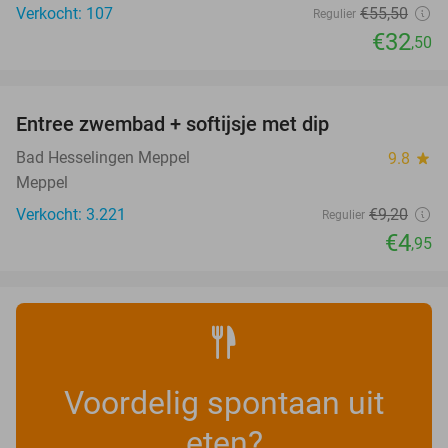
Verkocht: 107
€55
,50
Regulier
€32
,50
favorite_border
Entree zwembad + softijsje met dip
46%
Bad Hesselingen Meppel
9.8
star
Meppel
Verkocht: 3.221
€9
,20
Regulier
€4
,95
Voordelig spontaan uit
eten?