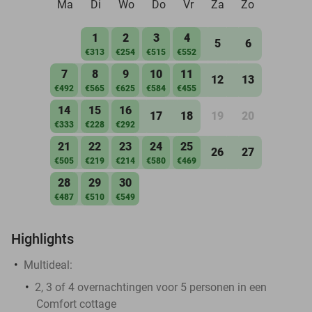
Ma
Di
Wo
Do
Vr
Za
Zo
1
2
3
4
5
6
€313
€254
€515
€552
7
8
9
10
11
12
13
€492
€565
€625
€584
€455
14
15
16
17
18
19
20
€333
€228
€292
21
22
23
24
25
26
27
€505
€219
€214
€580
€469
28
29
30
€487
€510
€549
Highlights
Multideal:
2, 3 of 4 overnachtingen voor 5 personen in een
Comfort cottage