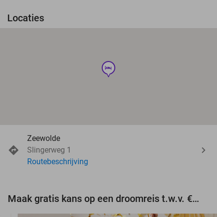
Locaties
hotel
Zeewolde
Slingerweg 1
Routebeschrijving
Maak gratis kans op een droomreis t.w.v. €3.000!