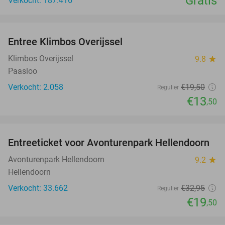
Gratis
Verkocht: 187.416
favorite_border
Entree Klimbos Overijssel
31%
Klimbos Overijssel
9.8
star
Paasloo
Verkocht: 2.058
€19
,50
Regulier
€13
,50
favorite_border
Entreeticket voor Avonturenpark Hellendoorn
41%
Avonturenpark Hellendoorn
9.2
star
Hellendoorn
Verkocht: 33.662
€32
,95
Regulier
€19
,50
favorite_border