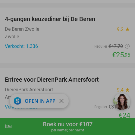
favorite_border
4-gangen keuzediner bij De Beren
46%
De Beren Zwolle
9.2
star
Zwolle
Verkocht: 1.336
€47
,70
Regulier
€25
,95
favorite_border
Entree voor DierenPark Amersfoort
24%
DierenPark Amersfoort
9.4
star
Amersfoort
close
OPEN IN APP
Verkocht: 9.225
€31
,50
Regulier
€24
Boek nu voor €107
favorite_border
hotel
shopping_cart
Boek nu
navigate_next
per kamer, per nacht