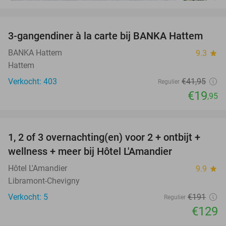
favorite_border
3-gangendiner à la carte bij BANKA Hattem
52%
BANKA Hattem
9.3
star
Hattem
Verkocht: 403
€41
,95
Regulier
€19
,95
favorite_border
1, 2 of 3 overnachting(en) voor 2 + ontbijt +
32%
NEW
wellness + meer bij Hôtel L'Amandier
TODAY
Hôtel L'Amandier
9.9
star
Libramont-Chevigny
Verkocht: 5
€191
Regulier
€129