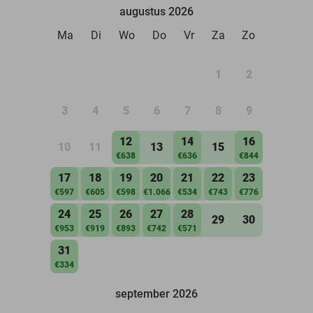
augustus 2026
Ma
Di
Wo
Do
Vr
Za
Zo
1
2
3
4
5
6
7
8
9
12
14
16
10
11
13
15
€638
€636
€844
17
18
19
20
21
22
23
€597
€605
€598
€1.066
€534
€743
€776
24
25
26
27
28
29
30
€953
€919
€893
€742
€571
31
€334
september 2026