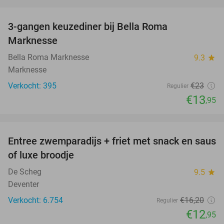
favorite_border
3-gangen keuzediner bij Bella Roma
39%
Marknesse
Bella Roma Marknesse
9.3
star
Marknesse
Verkocht: 395
€23
Regulier
€13
,95
favorite_border
Entree zwemparadijs + friet met snack en saus
20%
of luxe broodje
De Scheg
9.5
star
Deventer
Verkocht: 6.754
€16
,20
Regulier
€12
,95