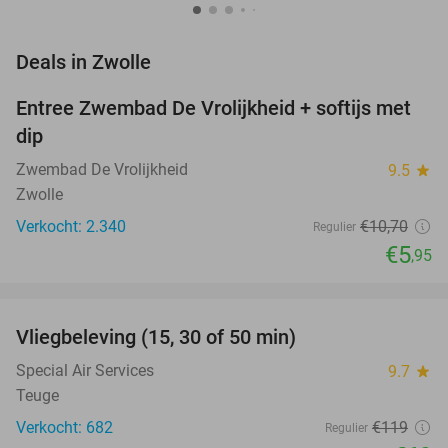
favorite_border
Deals in Zwolle
Entree Zwembad De Vrolijkheid + softijs met
44%
dip
Zwembad De Vrolijkheid
9.5
star
Zwolle
Verkocht: 2.340
€10
,70
Regulier
€5
,95
favorite_border
Vliegbeleving (15, 30 of 50 min)
42%
NEW
TODAY
Special Air Services
9.7
star
Teuge
Verkocht: 682
€119
Regulier