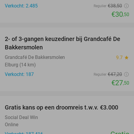
Verkocht: 2.485
€38
,50
Regulier
€30
,50
favorite_border
2- of 3-gangen keuzediner bij Grandcafé De
42%
Bakkersmolen
Grandcafé De Bakkersmolen
9.7
star
Elburg (14 km)
Verkocht: 187
€47
,20
Regulier
€27
,50
favorite_border
Gratis kans op een droomreis t.w.v. €3.000
Social Deal Win
Online