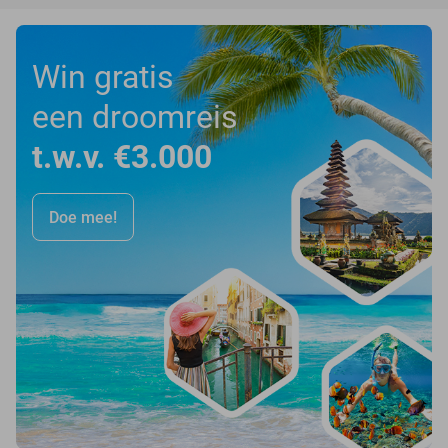
Win gratis
een droomreis
t.w.v. €3.000
Doe mee!