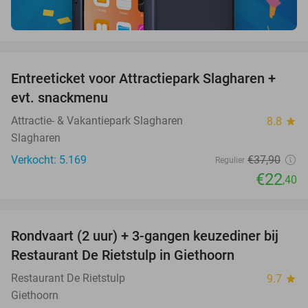
favorite_border
Entreeticket voor Attractiepark Slagharen +
41%
evt. snackmenu
Attractie- & Vakantiepark Slagharen
8.8
star
Slagharen
Verkocht: 5.169
€37
,90
Regulier
€22
,40
favorite_border
Rondvaart (2 uur) + 3-gangen keuzediner bij
41%
Restaurant De Rietstulp in Giethoorn
Restaurant De Rietstulp
9.7
star
Giethoorn