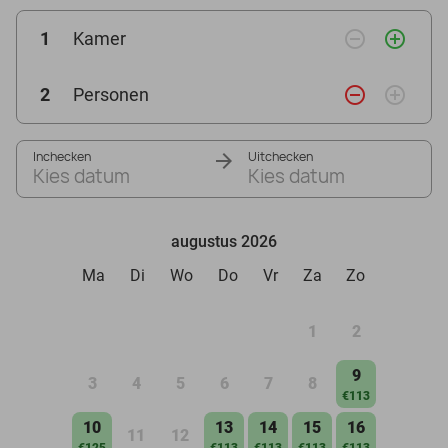
remove_circle_outline
add_circle_outline
1
Kamer
remove_circle_outline
add_circle_outline
2
Personen
Inchecken
Uitchecken
Kies datum
Kies datum
augustus 2026
Ma
Di
Wo
Do
Vr
Za
Zo
1
2
9
3
4
5
6
7
8
€113
10
13
14
15
16
11
12
€125
€113
€113
€113
€113