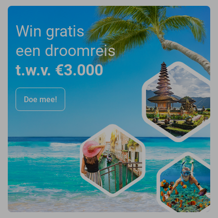
Win gratis
een droomreis
t.w.v. €3.000
Doe mee!