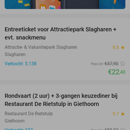
favorite_border
Entreeticket voor Attractiepark Slagharen +
41%
evt. snackmenu
Attractie- & Vakantiepark Slagharen
8.8
star
Slagharen
Verkocht: 5.138
€37
,90
Regulier
€22
,40
favorite_border
Rondvaart (2 uur) + 3-gangen keuzediner bij
41%
Restaurant De Rietstulp in Giethoorn
Restaurant De Rietstulp
9.7
star
Giethoorn