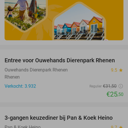
favorite_border
Entree voor Ouwehands Dierenpark Rhenen
19%
Ouwehands Dierenpark Rhenen
9.5
star
Rhenen
Verkocht: 3.932
€31
,50
Regulier
€25
,50
favorite_border
3-gangen keuzediner bij Pan & Koek Heino
42%
Pan & Koek Heino
9.7
star