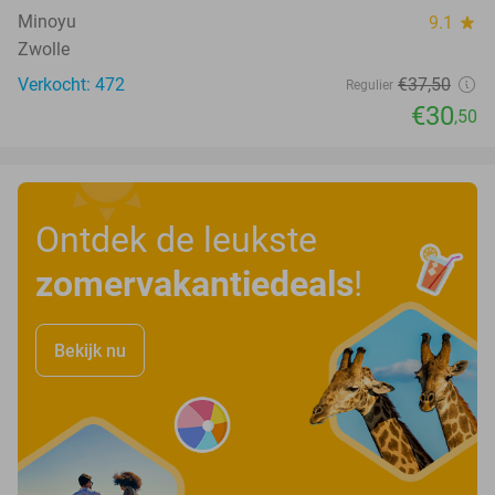
Minoyu
9.1
star
Zwolle
Verkocht: 472
€37
,50
Regulier
€30
,50
Ontdek de leukste
zomervakantiedeals
!
Bekijk nu