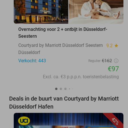
favorite_border
Overnachting voor 2 + ontbijt in Düsseldorf-
Seestern
Courtyard by Marriott Düsseldorf Seestern
9.2
star
Düsseldorf
Verkocht: 443
€162
Regulier
€97
Excl. ca. €3 p.p.p.n. toeristenbelasting
Deals in de buurt van Courtyard by Marriott
Düsseldorf Hafen
42%