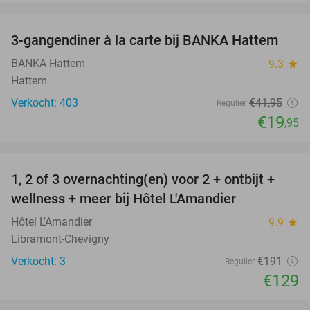
favorite_border
3-gangendiner à la carte bij BANKA Hattem
52%
BANKA Hattem
9.3
star
Hattem
Verkocht: 403
€41
,95
Regulier
€19
,95
favorite_border
1, 2 of 3 overnachting(en) voor 2 + ontbijt +
32%
NEW
wellness + meer bij Hôtel L'Amandier
TODAY
Hôtel L'Amandier
9.9
star
Libramont-Chevigny
Verkocht: 3
€191
Regulier
€129
favorite_border