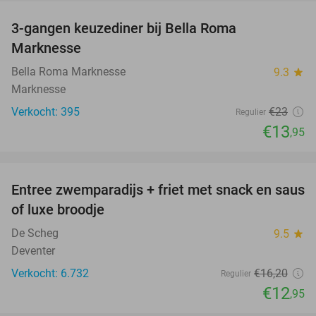
3-gangen keuzediner bij Bella Roma
39%
Marknesse
Bella Roma Marknesse
9.3
star
Marknesse
Verkocht: 395
€23
Regulier
€13
,95
favorite_border
Entree zwemparadijs + friet met snack en saus
20%
of luxe broodje
De Scheg
9.5
star
Deventer
Verkocht: 6.732
€16
,20
Regulier
€12
,95
favorite_border