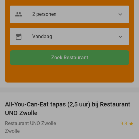
Zoek Restaurant
favorite_border
All-You-Can-Eat tapas (2,5 uur) bij Restaurant
21%
UNO Zwolle
Restaurant UNO Zwolle
9.3
star
Zwolle