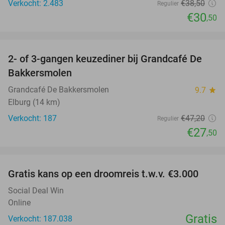
Verkocht: 2.483
€38
,50
Regulier
€30
,50
favorite_border
2- of 3-gangen keuzediner bij Grandcafé De
42%
Bakkersmolen
Grandcafé De Bakkersmolen
9.7
star
Elburg (14 km)
Verkocht: 187
€47
,20
Regulier
€27
,50
favorite_border
Gratis kans op een droomreis t.w.v. €3.000
Social Deal Win
Online
Gratis
Verkocht: 187.038