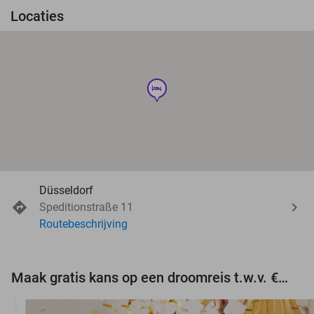
Locaties
hotel
Düsseldorf
Speditionstraße 11
Routebeschrijving
Maak gratis kans op een droomreis t.w.v. €3.000!