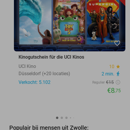
favorite_border
Kinogutschein für die UCI Kinos
UCI Kino
10
star
Düsseldorf (+20 locaties)
2 min.
directions_walk
Verkocht: 5.102
€15
Regulier
€8
,75
Populair bij mensen uit Zwolle: