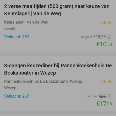
2 verse maaltijden (500 gram) naar keuze van
44%
Keurslagerij Van de Weg
Keurslagerij Van de Weg
9.6
star
Zwolle
Verkocht: 787
€18
,75
Regulier
€10
,50
favorite_border
3-gangen keuzediner bij Pannenkoekenhuis De
36%
Boskabouter in Wezep
Pannenkoekenhuis De Boskabouter Wezep
9.5
star
Wezep
Verkocht: 267
€28
Regulier
€17
,95