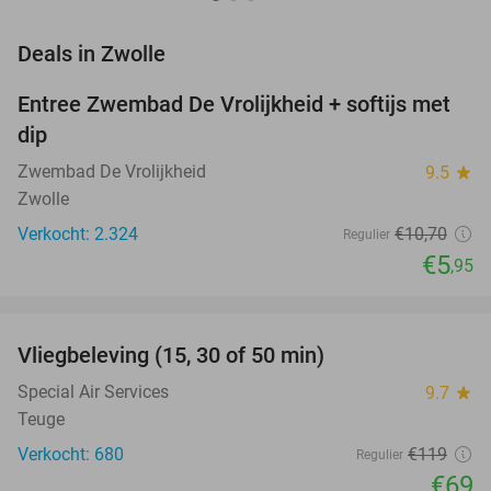
favorite_border
Deals in Zwolle
Entree Zwembad De Vrolijkheid + softijs met
44%
dip
Zwembad De Vrolijkheid
9.5
star
Zwolle
Verkocht: 2.324
€10
,70
Regulier
€5
,95
favorite_border
Vliegbeleving (15, 30 of 50 min)
42%
NEW
TODAY
Special Air Services
9.7
star
Teuge
Verkocht: 680
€119
Regulier
€69