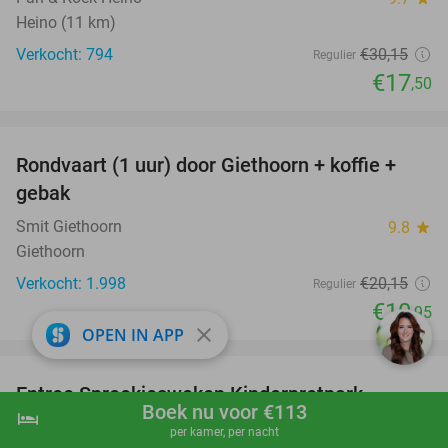
Heino (11 km)
Verkocht: 794
€30
,15
Regulier
€17
,50
favorite_border
Rondvaart (1 uur) door Giethoorn + koffie +
46%
gebak
Smit Giethoorn
9.8
star
Giethoorn
Verkocht: 1.998
€20
,15
Regulier
€10
,95
close
OPEN IN APP
favorite_border
Entree Sprookjesweken Kinderpretpark
39%
Boek nu voor €113
hotel
shopping_cart
Boek nu
navigate_next
Julianatoren
per kamer, per nacht