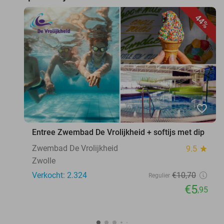
44%
favorite_border
Entree Zwembad De Vrolijkheid + softijs met dip
Zwembad De Vrolijkheid
9.5
star
Zwolle
Verkocht: 2.324
€10
,70
Regulier
€5
,95