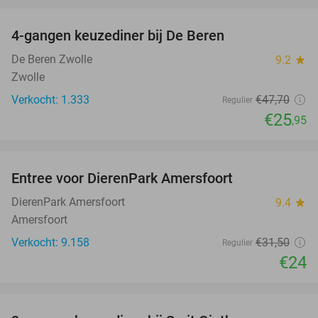
4-gangen keuzediner bij De Beren
46%
De Beren Zwolle
9.2
star
Zwolle
Verkocht: 1.333
€47
,70
Regulier
€25
,95
favorite_border
Entree voor DierenPark Amersfoort
24%
DierenPark Amersfoort
9.4
star
Amersfoort
Verkocht: 9.158
€31
,50
Regulier
€24
favorite_border