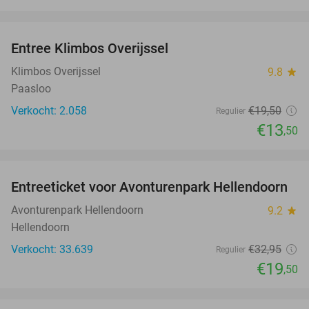
favorite_border
Entree Klimbos Overijssel
31%
Klimbos Overijssel
9.8
star
Paasloo
Verkocht: 2.058
€19
,50
Regulier
€13
,50
favorite_border
Entreeticket voor Avonturenpark Hellendoorn
41%
Avonturenpark Hellendoorn
9.2
star
Hellendoorn
Verkocht: 33.639
€32
,95
Regulier
€19
,50
favorite_border