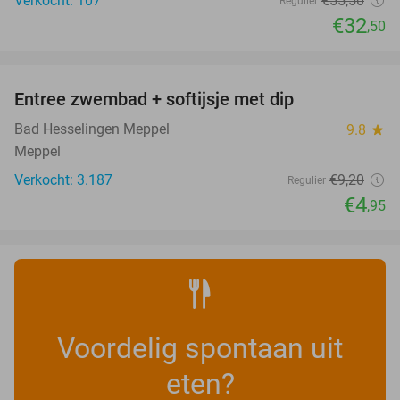
Verkocht: 107
€55
,50
Regulier
€32
,50
favorite_border
Entree zwembad + softijsje met dip
46%
Bad Hesselingen Meppel
9.8
star
Meppel
Verkocht: 3.187
€9
,20
Regulier
€4
,95
Voordelig spontaan uit
eten?