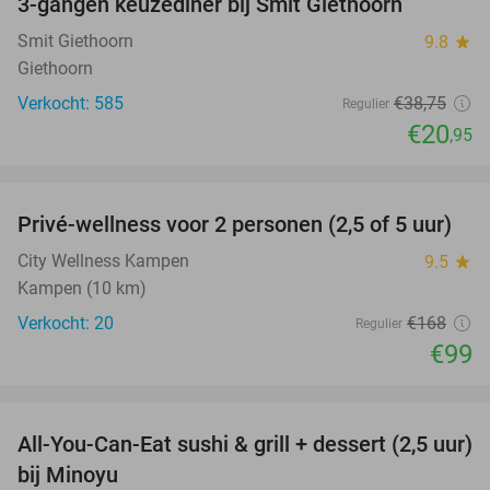
3-gangen keuzediner bij Smit Giethoorn
46%
Smit Giethoorn
9.8
star
Giethoorn
Verkocht: 585
€38
,75
Regulier
€20
,95
favorite_border
Privé-wellness voor 2 personen (2,5 of 5 uur)
41%
City Wellness Kampen
9.5
star
Kampen (10 km)
Verkocht: 20
€168
Regulier
€99
favorite_border
All-You-Can-Eat sushi & grill + dessert (2,5 uur)
19%
bij Minoyu