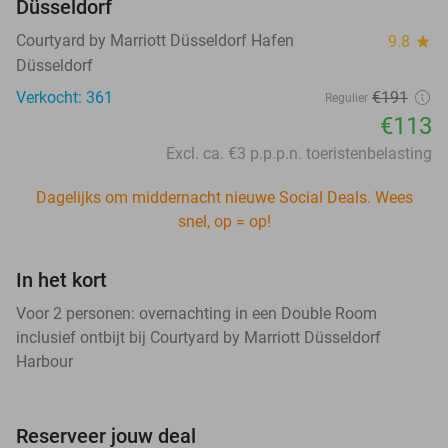
Düsseldorf
Courtyard by Marriott Düsseldorf Hafen
9.8
star
Düsseldorf
Verkocht: 361
€191
Regulier
€113
Excl. ca. €3 p.p.p.n. toeristenbelasting
Dagelijks om middernacht nieuwe Social Deals. Wees
snel, op = op!
In het kort
Voor 2 personen: overnachting in een Double Room
inclusief ontbijt bij Courtyard by Marriott Düsseldorf
Harbour
Reserveer jouw deal