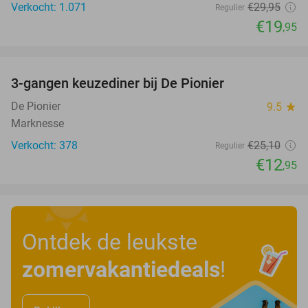
Verkocht: 1.071
€29
,95
Regulier
€19
,95
favorite_border
3-gangen keuzediner bij De Pionier
48%
De Pionier
9.5
star
Marknesse
Verkocht: 378
€25
,10
Regulier
€12
,95
Ontdek de leukste
zomervakantiedeals
!