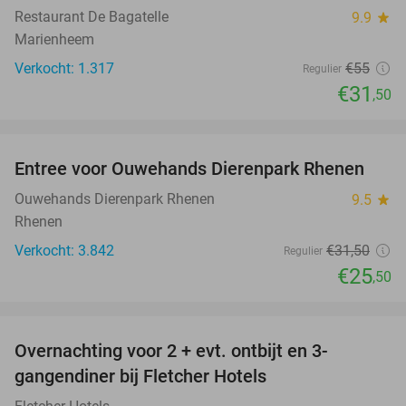
Restaurant De Bagatelle
9.9
star
Marienheem
Verkocht: 1.317
€55
Regulier
€31
,50
favorite_border
Entree voor Ouwehands Dierenpark Rhenen
19%
Ouwehands Dierenpark Rhenen
9.5
star
Rhenen
Verkocht: 3.842
€31
,50
Regulier
€25
,50
favorite_border
Overnachting voor 2 + evt. ontbijt en 3-
gangendiner bij Fletcher Hotels