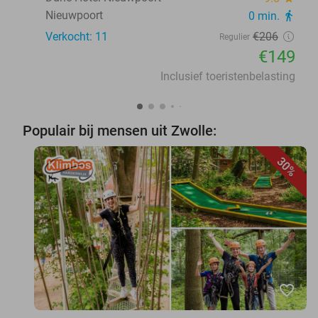
Nieuwpoort
0 min.
directions_walk
Verkocht: 11
€206
Regulier
€149
Inclusief toeristenbelasting
Populair bij mensen uit Zwolle:
30%
favorite_border