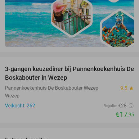
favorite_border
3-gangen keuzediner bij Pannenkoekenhuis De
36%
Boskabouter in Wezep
Pannenkoekenhuis De Boskabouter Wezep
9.5
star
Wezep
Verkocht: 262
€28
Regulier
€17
,95
favorite_border