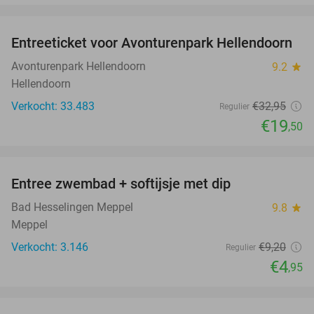
favorite_border
Entreeticket voor Avonturenpark Hellendoorn
41%
Avonturenpark Hellendoorn
9.2
star
Hellendoorn
Verkocht: 33.483
€32
,95
Regulier
€19
,50
favorite_border
Entree zwembad + softijsje met dip
46%
Bad Hesselingen Meppel
9.8
star
Meppel
Verkocht: 3.146
€9
,20
Regulier
€4
,95
favorite_border