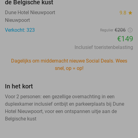
de Belgische kust
Dune Hotel Nieuwpoort
9.8
star
Nieuwpoort
Verkocht: 323
€206
Regulier
€149
Inclusief toeristenbelasting
Dagelijks om middernacht nieuwe Social Deals. Wees
snel, op = op!
In het kort
Voor 2 personen: een gezellige overnachting in een
duplexkamer inclusief ontbijt en parkeerplaats bij Dune
Hotel Nieuwpoort, voor een ontspannen uitje aan de
Belgische kust