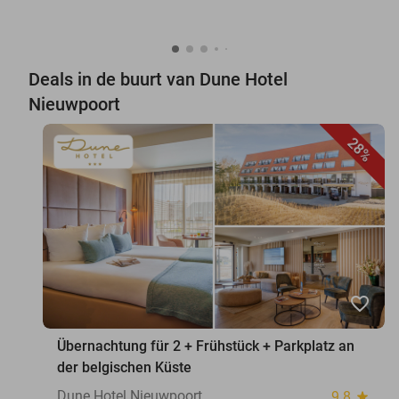
Deals in de buurt van Dune Hotel
Nieuwpoort
28%
favorite_border
Übernachtung für 2 + Frühstück + Parkplatz an
der belgischen Küste
Dune Hotel Nieuwpoort
9.8
star