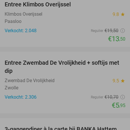
Entree Klimbos Overijssel
31%
Klimbos Overijssel
9.8
star
Paasloo
Verkocht: 2.048
€19
,50
Regulier
€13
,50
favorite_border
Entree Zwembad De Vrolijkheid + softijs met
44%
dip
Zwembad De Vrolijkheid
9.5
star
Zwolle
Verkocht: 2.306
€10
,70
Regulier
€5
,95
favorite_border
3-gangendiner à la carte bij BANKA Hattem