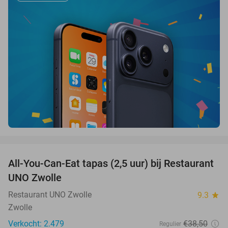
favorite_border
All-You-Can-Eat tapas (2,5 uur) bij Restaurant
21%
UNO Zwolle
Restaurant UNO Zwolle
9.3
star
Zwolle
Verkocht: 2.479
€38
,50
Regulier