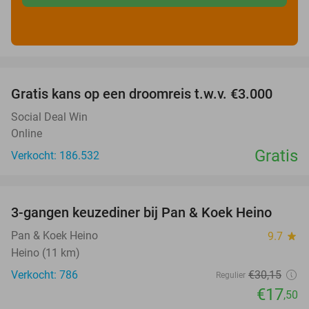
favorite_border
Gratis kans op een droomreis t.w.v. €3.000
Social Deal Win
Online
Gratis
Verkocht: 186.532
favorite_border
3-gangen keuzediner bij Pan & Koek Heino
42%
Pan & Koek Heino
9.7
star
Heino (11 km)
Verkocht: 786
€30
,15
Regulier
€17
,50