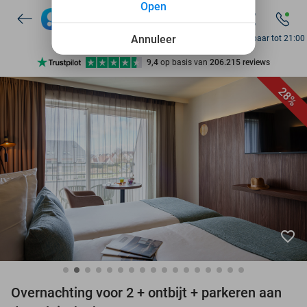
Open
7 dagen per week beschikbaar
10+ miljoen leden
Annuleer
Bereikbaar tot 21:00
9,4
op basis van
206.215 reviews
Ontdek 15.000+ deals
28%
7 dagen per week beschikbaar
10+ miljoen leden
favorite_border
Overnachting voor 2 + ontbijt + parkeren aan