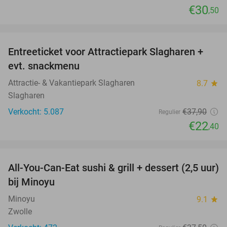
€30
,50
favorite_border
Entreeticket voor Attractiepark Slagharen +
41%
evt. snackmenu
Attractie- & Vakantiepark Slagharen
8.7
star
Slagharen
Verkocht: 5.087
€37
,90
Regulier
€22
,40
favorite_border
All-You-Can-Eat sushi & grill + dessert (2,5 uur)
19%
bij Minoyu
Minoyu
9.1
star
Zwolle