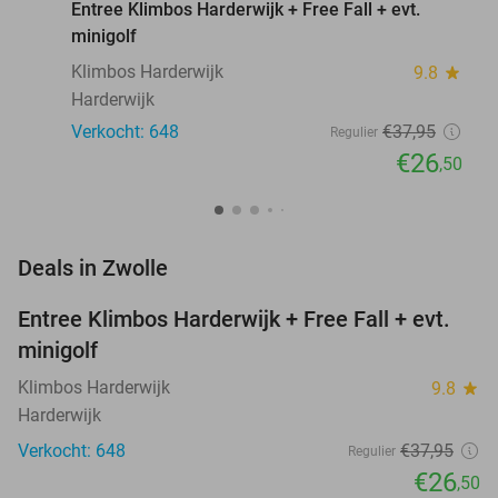
Entree Klimbos Harderwijk + Free Fall + evt.
minigolf
Klimbos Harderwijk
9.8
star
Harderwijk
Verkocht: 648
€37
,95
Regulier
€26
,50
favorite_border
Deals in Zwolle
Entree Klimbos Harderwijk + Free Fall + evt.
30%
minigolf
Klimbos Harderwijk
9.8
star
Harderwijk
Verkocht: 648
€37
,95
Regulier
€26
,50