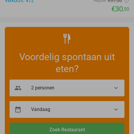
Verkocht: 472
€37
,50
Regulier
€30
,50
Voordelig spontaan uit
eten?
Zoek Restaurant