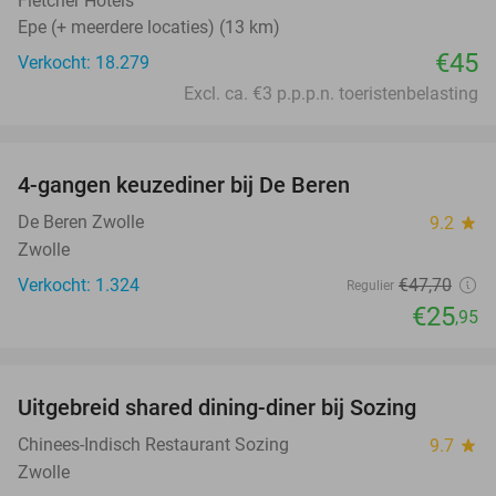
Fletcher Hotels
Epe (+ meerdere locaties) (13 km)
€45
Verkocht: 18.279
Excl. ca. €3 p.p.p.n. toeristenbelasting
favorite_border
4-gangen keuzediner bij De Beren
46%
De Beren Zwolle
9.2
star
Zwolle
Verkocht: 1.324
€47
,70
Regulier
€25
,95
favorite_border
Uitgebreid shared dining-diner bij Sozing
33%
Chinees-Indisch Restaurant Sozing
9.7
star
Zwolle