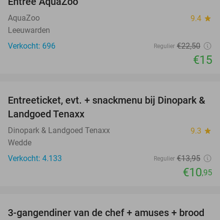
Entree AquaZoo
33%
AquaZoo
9.4
star
Leeuwarden
Verkocht: 696
€22
,50
Regulier
€15
favorite_border
Entreeticket, evt. + snackmenu bij Dinopark &
22%
Landgoed Tenaxx
Dinopark & Landgoed Tenaxx
9.3
star
Wedde
Verkocht: 4.133
€13
,95
Regulier
€10
,95
favorite_border
3-gangendiner van de chef + amuses + brood
43%