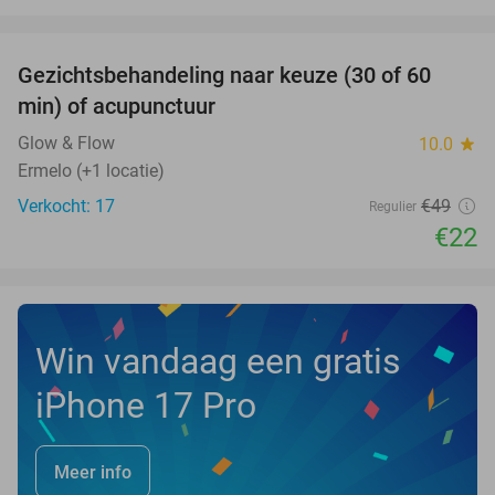
favorite_border
Gezichtsbehandeling naar keuze (30 of 60
55%
NEW
min) of acupunctuur
TODAY
Glow & Flow
10.0
star
Ermelo (+1 locatie)
Verkocht: 17
€49
Regulier
€22
Win vandaag een gratis
iPhone 17 Pro
Meer info