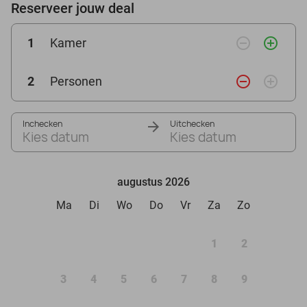
Reserveer jouw deal
remove_circle_outline
add_circle_outline
1
Kamer
remove_circle_outline
add_circle_outline
2
Personen
Inchecken
Uitchecken
Kies datum
Kies datum
augustus 2026
Ma
Di
Wo
Do
Vr
Za
Zo
1
2
3
4
5
6
7
8
9