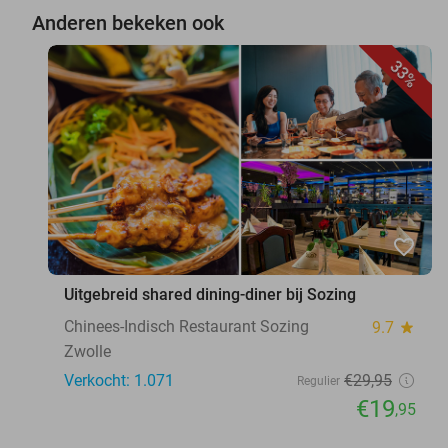
Anderen bekeken ook
33%
favorite_border
Uitgebreid shared dining-diner bij Sozing
Chinees-Indisch Restaurant Sozing
9.7
star
Zwolle
Verkocht: 1.071
€29
,95
Regulier
€19
,95