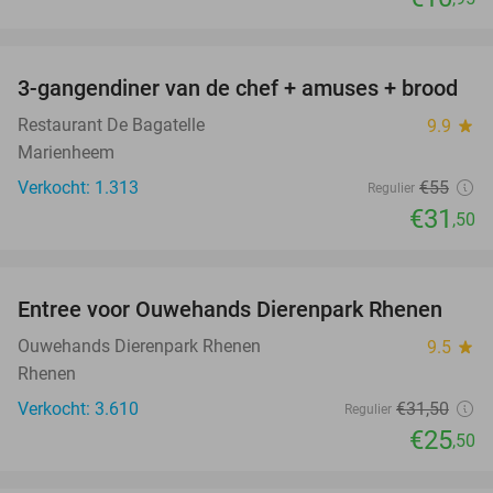
favorite_border
3-gangendiner van de chef + amuses + brood
43%
Restaurant De Bagatelle
9.9
star
Marienheem
Verkocht: 1.313
€55
Regulier
€31
,50
favorite_border
Entree voor Ouwehands Dierenpark Rhenen
19%
Ouwehands Dierenpark Rhenen
9.5
star
Rhenen
Verkocht: 3.610
€31
,50
Regulier
€25
,50
favorite_border