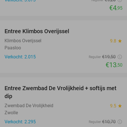
€4
,95
favorite_border
Entree Klimbos Overijssel
31%
Klimbos Overijssel
9.8
star
Paasloo
Verkocht: 2.015
€19
,50
Regulier
€13
,50
favorite_border
Entree Zwembad De Vrolijkheid + softijs met
44%
dip
Zwembad De Vrolijkheid
9.5
star
Zwolle
Verkocht: 2.295
€10
,70
Regulier