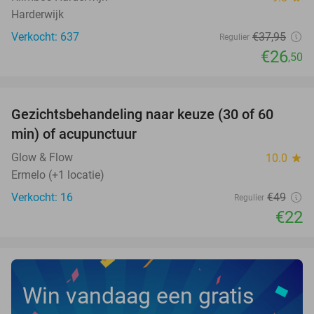
Harderwijk
Verkocht: 637
€37
,95
Regulier
€26
,50
favorite_border
Gezichtsbehandeling naar keuze (30 of 60
55%
NEW
min) of acupunctuur
TODAY
Glow & Flow
10.0
star
Ermelo (+1 locatie)
Verkocht: 16
€49
Regulier
€22
Win vandaag een gratis