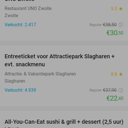
Restaurant UNO Zwolle
9.3
star
Zwolle
Verkocht: 2.417
€38
,50
Regulier
€30
,50
favorite_border
Entreeticket voor Attractiepark Slagharen +
41%
evt. snackmenu
Attractie- & Vakantiepark Slagharen
8.8
star
Slagharen
Verkocht: 4.939
€37
,90
Regulier
€22
,40
favorite_border
All-You-Can-Eat sushi & grill + dessert (2,5 uur)
19%