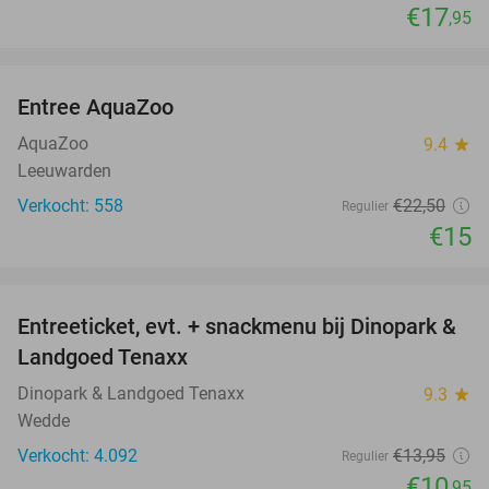
€17
,95
favorite_border
Entree AquaZoo
33%
AquaZoo
9.4
star
Leeuwarden
Verkocht: 558
€22
,50
Regulier
€15
favorite_border
Entreeticket, evt. + snackmenu bij Dinopark &
22%
Landgoed Tenaxx
Dinopark & Landgoed Tenaxx
9.3
star
Wedde
Verkocht: 4.092
€13
,95
Regulier
€10
,95