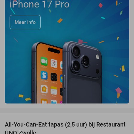
iPhone 17 Pro
Meer info
favorite_border
All-You-Can-Eat tapas (2,5 uur) bij Restaurant
21%
UNO Zwolle