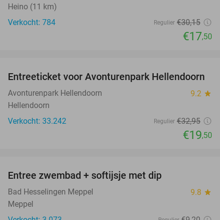
Heino (11 km)
Verkocht: 784
€30
,15
Regulier
€17
,50
favorite_border
Entreeticket voor Avonturenpark Hellendoorn
41%
Avonturenpark Hellendoorn
9.2
star
Hellendoorn
Verkocht: 33.242
€32
,95
Regulier
€19
,50
favorite_border
Entree zwembad + softijsje met dip
46%
Bad Hesselingen Meppel
9.8
star
Meppel
Verkocht: 3.073
€9
,20
Regulier