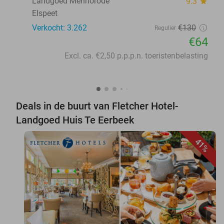
Landgoed Mennorode
9.3
star
Elspeet
Verkocht: 3.262
€130
Regulier
€64
Excl. ca. €2,50 p.p.p.n. toeristenbelasting
Deals in de buurt van Fletcher Hotel-
Landgoed Huis Te Eerbeek
41%