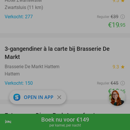
Hotel Zwartewater
9.5
star
Zwartsluis (11 km)
Verkocht: 277
€39
Regulier
€19
,95
favorite_border
3-gangendiner à la carte bij Brasserie De
56%
Markt
Brasserie De Markt Hattem
9.3
star
Hattem
Verkocht: 150
€45
Regulier
€19
,95
close
OPEN IN APP
favorite_border
Entree voor DierenPark Amersfoort
24%
Boek nu voor €149
hotel
shopping_cart
Boek nu
navigate_next
DierenPark Amersfoort
9.4
star
per kamer, per nacht