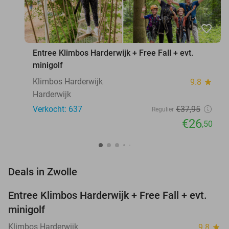
favorite_border
Entree Klimbos Harderwijk + Free Fall + evt.
minigolf
Klimbos Harderwijk
9.8
star
Harderwijk
Verkocht: 637
€37
,95
Regulier
€26
,50
favorite_border
Deals in Zwolle
Entree Klimbos Harderwijk + Free Fall + evt.
30%
minigolf
Klimbos Harderwijk
9.8
star