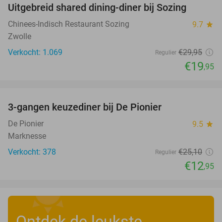
Uitgebreid shared dining-diner bij Sozing
33%
Chinees-Indisch Restaurant Sozing
9.7
star
Zwolle
Verkocht: 1.069
€29
,95
Regulier
€19
,95
favorite_border
3-gangen keuzediner bij De Pionier
48%
De Pionier
9.5
star
Marknesse
Verkocht: 378
€25
,10
Regulier
€12
,95
Ontdek de leukste