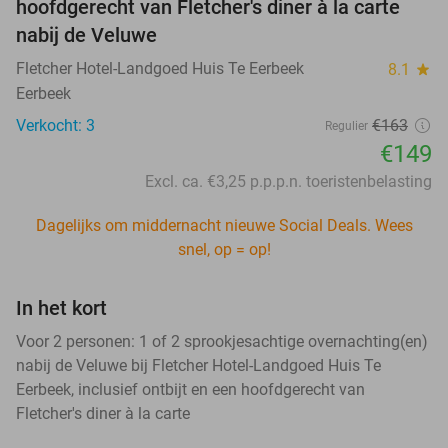
hoofdgerecht van Fletcher's diner à la carte
nabij de Veluwe
Fletcher Hotel-Landgoed Huis Te Eerbeek
8.1
star
Eerbeek
Verkocht: 3
€163
Regulier
€149
Excl. ca. €3,25 p.p.p.n. toeristenbelasting
Dagelijks om middernacht nieuwe Social Deals. Wees
snel, op = op!
In het kort
Voor 2 personen: 1 of 2 sprookjesachtige overnachting(en)
nabij de Veluwe bij Fletcher Hotel-Landgoed Huis Te
Eerbeek, inclusief ontbijt en een hoofdgerecht van
Fletcher's diner à la carte