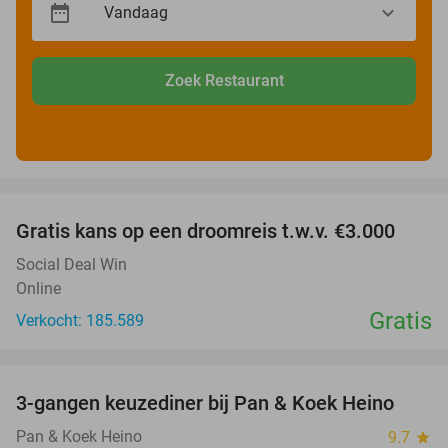
Zoek Restaurant
favorite_border
Gratis kans op een droomreis t.w.v. €3.000
Social Deal Win
Online
Gratis
Verkocht: 185.589
favorite_border
3-gangen keuzediner bij Pan & Koek Heino
42%
Pan & Koek Heino
9.7
star