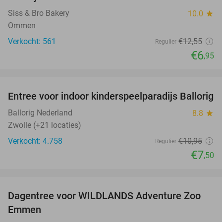
45%
Siss & Bro Bakery
10.0
star
Ommen
Verkocht: 561
€12
,55
Regulier
€6
,95
favorite_border
Entree voor indoor kinderspeelparadijs Ballorig
32%
Ballorig Nederland
8.8
star
Zwolle (+21 locaties)
Verkocht: 4.758
€10
,95
Regulier
€7
,50
favorite_border
Dagentree voor WILDLANDS Adventure Zoo
24%
Emmen