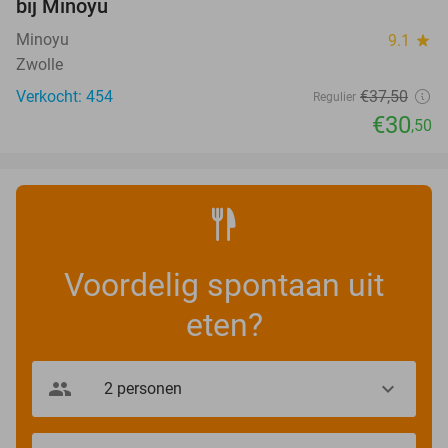
bij Minoyu
Minoyu
9.1
star
Zwolle
Verkocht: 454
€37
,50
Regulier
€30
,50
Voordelig spontaan uit
eten?