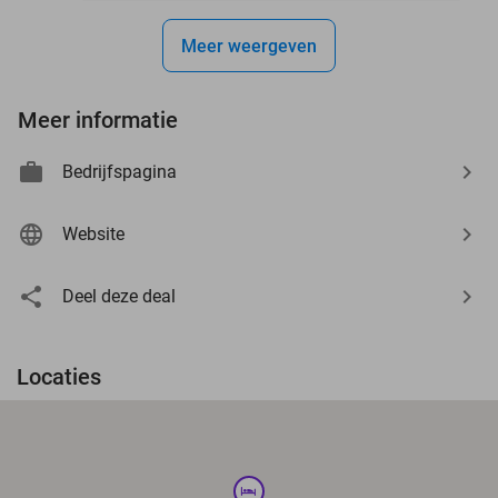
Meer weergeven
Meer informatie
Bedrijfspagina
Website
Deel deze deal
Locaties
hotel