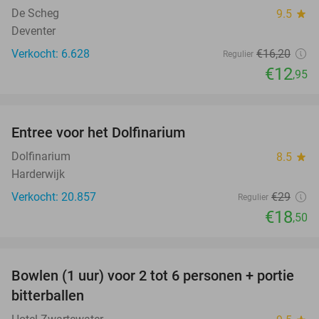
De Scheg
9.5
star
Deventer
Verkocht: 6.628
€16
,20
Regulier
€12
,95
favorite_border
Entree voor het Dolfinarium
36%
Dolfinarium
8.5
star
Harderwijk
Verkocht: 20.857
€29
Regulier
€18
,50
favorite_border
Bowlen (1 uur) voor 2 tot 6 personen + portie
49%
bitterballen