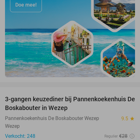
Doe mee!
favorite_border
3-gangen keuzediner bij Pannenkoekenhuis De
36%
Boskabouter in Wezep
Pannenkoekenhuis De Boskabouter Wezep
9.5
star
Wezep
Verkocht: 248
€28
Regulier