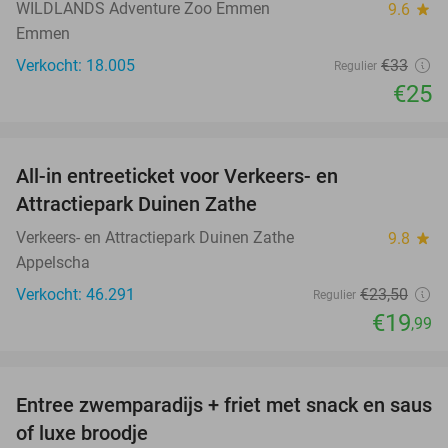
WILDLANDS Adventure Zoo Emmen
9.6
star
Emmen
Verkocht: 18.005
€33
Regulier
€25
favorite_border
All-in entreeticket voor Verkeers- en
15%
Attractiepark Duinen Zathe
Verkeers- en Attractiepark Duinen Zathe
9.8
star
Appelscha
Verkocht: 46.291
€23
,50
Regulier
€19
,99
favorite_border
Entree zwemparadijs + friet met snack en saus
20%
of luxe broodje