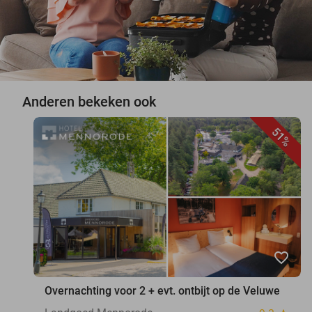
Anderen bekeken ook
51%
favorite_border
Overnachting voor 2 + evt. ontbijt op de Veluwe