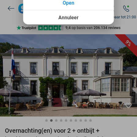
Open
7 dagen per week beschikbaar
10+ miljoen leden
Annuleer
Bereikbaar tot 21:00
9,4
op basis van
206.134 reviews
Ontdek 15.000+ deals
9%
7 dagen per week beschikbaar
10+ miljoen leden
favorite_border
Overnachting(en) voor 2 + ontbijt +