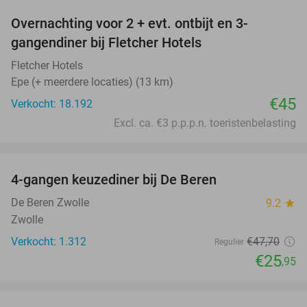
Overnachting voor 2 + evt. ontbijt en 3-
gangendiner bij Fletcher Hotels
Fletcher Hotels
Epe (+ meerdere locaties) (13 km)
€45
Verkocht: 18.192
Excl. ca. €3 p.p.p.n. toeristenbelasting
favorite_border
4-gangen keuzediner bij De Beren
46%
De Beren Zwolle
9.2
star
Zwolle
Verkocht: 1.312
€47
,70
Regulier
€25
,95
favorite_border