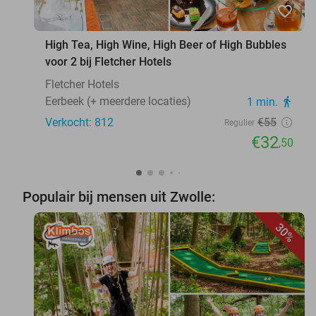
favorite_border
High Tea, High Wine, High Beer of High Bubbles
voor 2 bij Fletcher Hotels
Fletcher Hotels
Eerbeek (+ meerdere locaties)
1 min.
directions_walk
Verkocht: 812
€55
Regulier
€32
,50
Populair bij mensen uit Zwolle:
30%