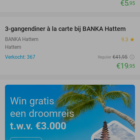
€5
,95
favorite_border
3-gangendiner à la carte bij BANKA Hattem
52%
BANKA Hattem
9.3
star
Hattem
Verkocht: 367
€41
,95
Regulier
€19
,95
Win gratis
een droomreis
t.w.v. €3.000