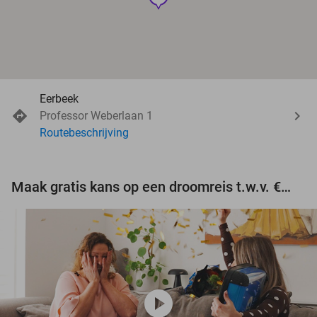
Eerbeek
Professor Weberlaan 1
Routebeschrijving
Maak gratis kans op een droomreis t.w.v. €3.000!
play_circle