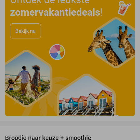
zomervakantiedeals
!
Bekijk nu
favorite_border
Broodje naar keuze + smoothie