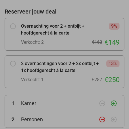
Reserveer jouw deal
Overnachting voor 2 + ontbijt +
9%
hoofdgerecht à la carte
€149
Verkocht: 2
€163
2 overnachtingen voor 2 + 2x ontbijt +
13%
1x hoofdgerecht à la carte
€250
Verkocht: 1
€287
remove_circle_outline
add_circle_outline
1
Kamer
remove_circle_outline
add_circle_outline
2
Personen