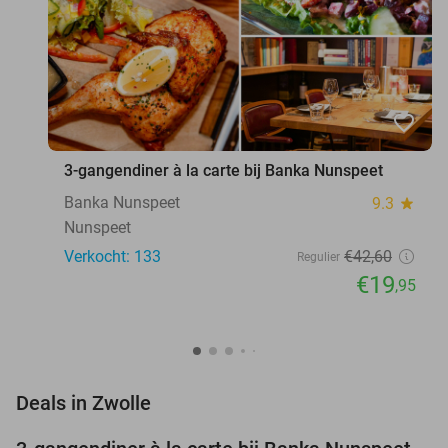
favorite_border
3-gangendiner à la carte bij Banka Nunspeet
Banka Nunspeet
9.3
star
Nunspeet
Verkocht: 133
€42
,60
Regulier
€19
,95
favorite_border
Deals in Zwolle