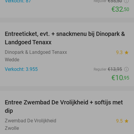
Verkocht: 87
€55
,50
Regulier
€32
,50
favorite_border
Entreeticket, evt. + snackmenu bij Dinopark &
22%
Landgoed Tenaxx
Dinopark & Landgoed Tenaxx
9.3
star
Wedde
Verkocht: 3.955
€13
,95
Regulier
€10
,95
favorite_border
Entree Zwembad De Vrolijkheid + softijs met
44%
dip
Zwembad De Vrolijkheid
9.5
star
Zwolle