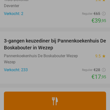
Deventer
Verkocht: 2
€65
Regulier
€39
,95
favorite_border
3-gangen keuzediner bij Pannenkoekenhuis De
36%
Boskabouter in Wezep
Pannenkoekenhuis De Boskabouter Wezep
9.5
star
Wezep
Verkocht: 233
€28
Regulier
€17
,95