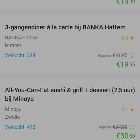
€19
,99
favorite_border
3-gangendiner à la carte bij BANKA Hattem
52%
BANKA Hattem
9.3
star
Hattem
Verkocht: 324
€41
,95
Regulier
€19
,95
favorite_border
All-You-Can-Eat sushi & grill + dessert (2,5 uur)
19%
bij Minoyu
Minoyu
9.1
star
Zwolle
Verkocht: 412
€37
,50
Regulier
€30
,50