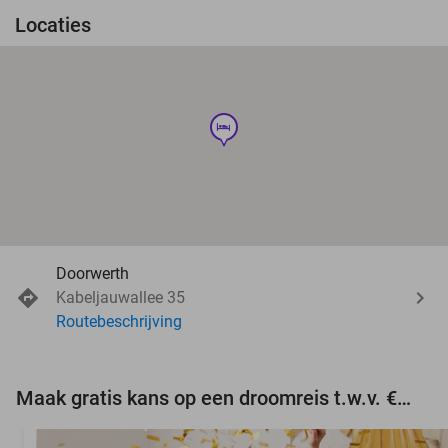
Locaties
hotel
Doorwerth
Kabeljauwallee 35
Routebeschrijving
Maak gratis kans op een droomreis t.w.v. €3.000!