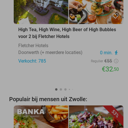
favorite_border
High Tea, High Wine, High Beer of High Bubbles
voor 2 bij Fletcher Hotels
Fletcher Hotels
Doorwerth (+ meerdere locaties)
0 min.
directions_walk
Verkocht: 785
€55
Regulier
€32
,50
Populair bij mensen uit Zwolle:
53%