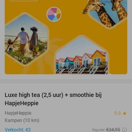
favorite_border
Luxe high tea (2,5 uur) + smoothie bij
43%
HapjeHeppie
HapjeHeppie
9.8
star
Kampen (10 km)
Verkocht: 43
€34
,95
Regulier