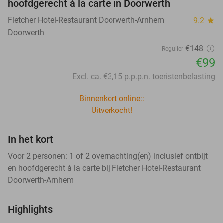
hoofdgerecht à la carte in Doorwerth
Fletcher Hotel-Restaurant Doorwerth-Arnhem
9.2
star
Doorwerth
€148
Regulier
€99
Excl. ca. €3,15 p.p.p.n. toeristenbelasting
Binnenkort online::
Uitverkocht!
In het kort
Voor 2 personen: 1 of 2 overnachting(en) inclusief ontbijt
en hoofdgerecht à la carte bij Fletcher Hotel-Restaurant
Doorwerth-Arnhem
Highlights