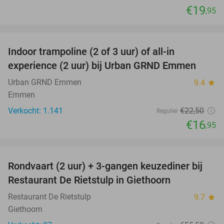
€19
,95
favorite_border
Indoor trampoline (2 of 3 uur) of all-in
25%
experience (2 uur) bij Urban GRND Emmen
Urban GRND Emmen
9.4
star
Emmen
Verkocht: 1.141
€22
,50
Regulier
€16
,95
favorite_border
Rondvaart (2 uur) + 3-gangen keuzediner bij
41%
Restaurant De Rietstulp in Giethoorn
Restaurant De Rietstulp
9.7
star
Giethoorn