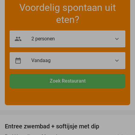
Voordelig spontaan uit
eten?
Zoek Restaurant
favorite_border
Entree zwembad + softijsje met dip
46%