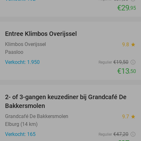
€29
,95
favorite_border
Entree Klimbos Overijssel
31%
Klimbos Overijssel
9.8
star
Paasloo
Verkocht: 1.950
€19
,50
Regulier
€13
,50
favorite_border
2- of 3-gangen keuzediner bij Grandcafé De
42%
Bakkersmolen
Grandcafé De Bakkersmolen
9.7
star
Elburg (14 km)
Verkocht: 165
€47
,20
Regulier