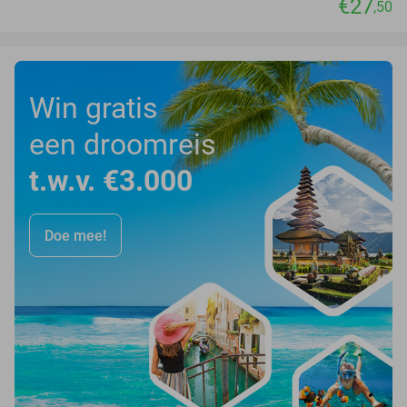
€27
,50
Win gratis
een droomreis
t.w.v. €3.000
Doe mee!