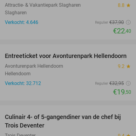
Attractie- & Vakantiepark Slagharen
8.8
star
Slagharen
Verkocht: 4.646
€37
,90
Regulier
€22
,40
favorite_border
Entreeticket voor Avonturenpark Hellendoorn
41%
Avonturenpark Hellendoorn
9.2
star
Hellendoorn
Verkocht: 32.712
€32
,95
Regulier
€19
,50
favorite_border
Culinair 4- of 5-gangendiner van de chef bij
39%
NEW
Trois Deventer
TODAY
Trois Deventer
9.4
star