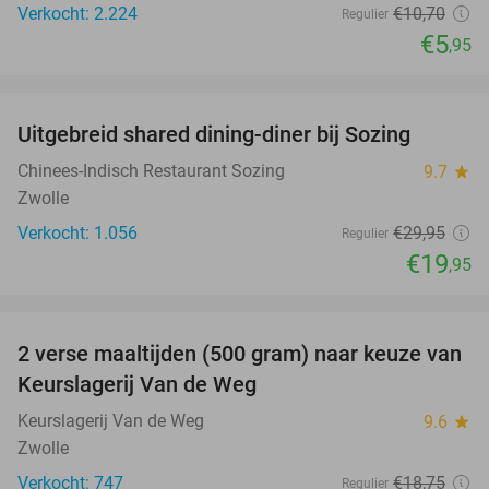
Verkocht: 2.224
€10
,70
Regulier
€5
,95
favorite_border
Uitgebreid shared dining-diner bij Sozing
33%
Chinees-Indisch Restaurant Sozing
9.7
star
Zwolle
Verkocht: 1.056
€29
,95
Regulier
€19
,95
favorite_border
2 verse maaltijden (500 gram) naar keuze van
44%
Keurslagerij Van de Weg
Keurslagerij Van de Weg
9.6
star
Zwolle
Verkocht: 747
€18
,75
Regulier