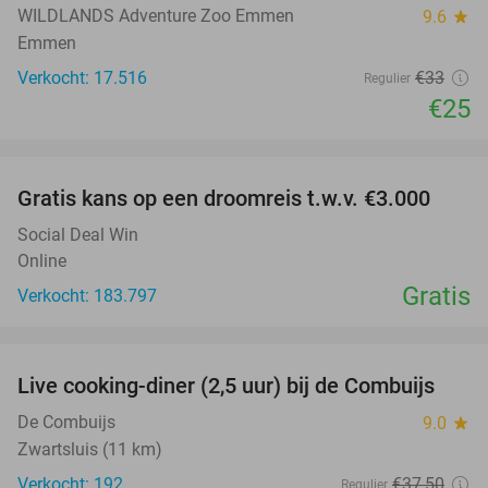
WILDLANDS Adventure Zoo Emmen
9.6
star
Emmen
Verkocht: 17.516
€33
Regulier
€25
favorite_border
Gratis kans op een droomreis t.w.v. €3.000
Social Deal Win
Online
Gratis
Verkocht: 183.797
favorite_border
Live cooking-diner (2,5 uur) bij de Combuijs
20%
De Combuijs
9.0
star
Zwartsluis (11 km)
Verkocht: 192
€37
,50
Regulier