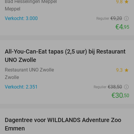
Bad Hesselingen Meppel
9.8
star
Meppel
Verkocht: 3.000
€9
,20
Regulier
€4
,95
favorite_border
All-You-Can-Eat tapas (2,5 uur) bij Restaurant
21%
UNO Zwolle
Restaurant UNO Zwolle
9.3
star
Zwolle
Verkocht: 2.351
€38
,50
Regulier
€30
,50
favorite_border
Dagentree voor WILDLANDS Adventure Zoo
24%
Emmen