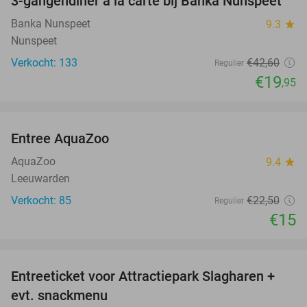
3-gangendiner à la carte bij Banka Nunspeet
53%
Banka Nunspeet
9.3
star
Nunspeet
Verkocht: 133
€42
,60
Regulier
€19
,95
favorite_border
Entree AquaZoo
33%
NEW
TODAY
AquaZoo
9.4
star
Leeuwarden
Verkocht: 85
€22
,50
Regulier
€15
favorite_border
Entreeticket voor Attractiepark Slagharen +
41%
evt. snackmenu