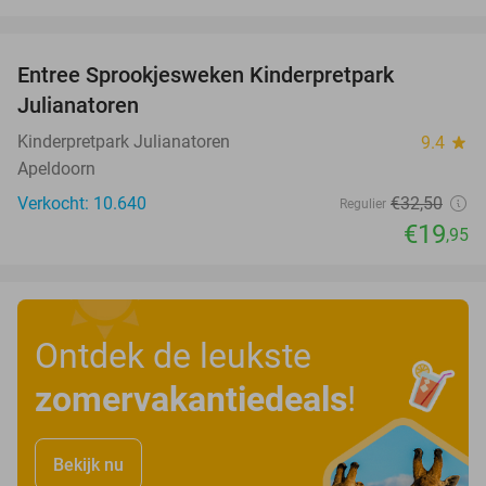
favorite_border
Entree Sprookjesweken Kinderpretpark
39%
Julianatoren
Kinderpretpark Julianatoren
9.4
star
Apeldoorn
Verkocht: 10.640
€32
,50
Regulier
€19
,95
Ontdek de leukste
zomervakantiedeals
!
Bekijk nu