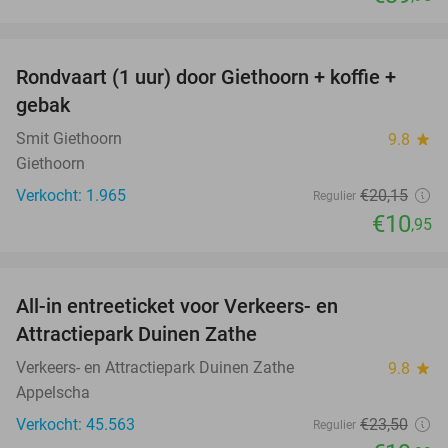
favorite_border
Rondvaart (1 uur) door Giethoorn + koffie +
46%
gebak
Smit Giethoorn
9.8
star
Giethoorn
Verkocht: 1.965
€20
,15
Regulier
€10
,95
favorite_border
All-in entreeticket voor Verkeers- en
15%
Attractiepark Duinen Zathe
Verkeers- en Attractiepark Duinen Zathe
9.8
star
Appelscha
Verkocht: 45.563
€23
,50
Regulier