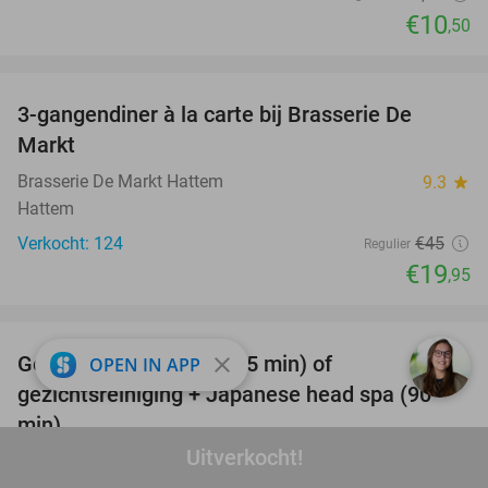
€10
,50
favorite_border
3-gangendiner à la carte bij Brasserie De
56%
Markt
Brasserie De Markt Hattem
9.3
star
Hattem
Verkocht: 124
€45
Regulier
€19
,95
favorite_border
Gezichtsbehandeling (75 min) of
close
OPEN IN APP
51%
gezichtsreiniging + Japanese head spa (90
min)
Uitverkocht!
H.Y. Beauty Salon
9.9
star