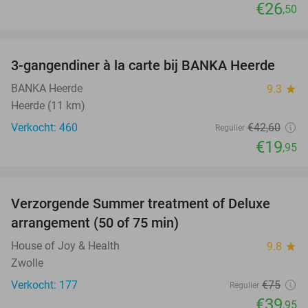
€26
,50
favorite_border
3-gangendiner à la carte bij BANKA Heerde
53%
BANKA Heerde
9.3
star
Heerde (11 km)
Verkocht: 460
€42
,60
Regulier
€19
,95
favorite_border
Verzorgende Summer treatment of Deluxe
47%
arrangement (50 of 75 min)
House of Joy & Health
9.8
star
Zwolle
Verkocht: 177
€75
Regulier
€39
,95