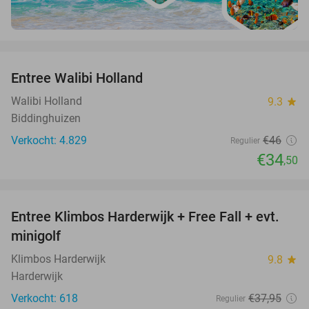
favorite_border
Entree Walibi Holland
25%
Walibi Holland
9.3
star
Biddinghuizen
Verkocht: 4.829
€46
Regulier
€34
,50
favorite_border
Entree Klimbos Harderwijk + Free Fall + evt.
30%
minigolf
Klimbos Harderwijk
9.8
star
Harderwijk
Verkocht: 618
€37
,95
Regulier