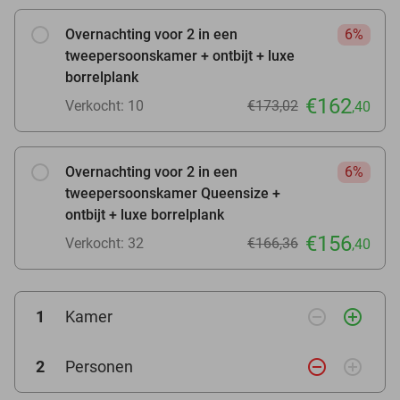
Overnachting voor 2 in een
6%
tweepersoonskamer + ontbijt + luxe
borrelplank
€162
Verkocht: 10
€173,02
,40
Overnachting voor 2 in een
6%
tweepersoonskamer Queensize +
ontbijt + luxe borrelplank
€156
Verkocht: 32
€166,36
,40
remove_circle_outline
add_circle_outline
1
Kamer
remove_circle_outline
add_circle_outline
2
Personen