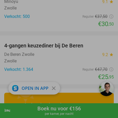
Minoyu
9.1
star
Zwolle
Verkocht: 500
€37
,50
Regulier
€30
,50
favorite_border
4-gangen keuzediner bij De Beren
46%
De Beren Zwolle
9.2
star
Zwolle
Verkocht: 1.364
€47
,70
Regulier
€25
,95
close
OPEN IN APP
Ontdek de leukste
Boek nu voor €156
hotel
shopping_cart
Boek nu
navigate_next
zomervakantiedeals
!
per kamer, per nacht