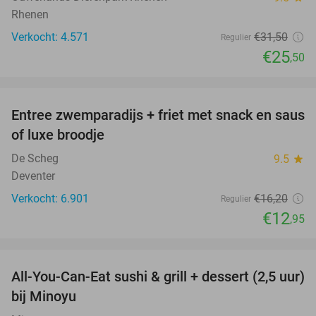
Rhenen
Verkocht: 4.571
€31
,50
Regulier
€25
,50
favorite_border
Entree zwemparadijs + friet met snack en saus
20%
of luxe broodje
De Scheg
9.5
star
Deventer
Verkocht: 6.901
€16
,20
Regulier
€12
,95
favorite_border
All-You-Can-Eat sushi & grill + dessert (2,5 uur)
19%
bij Minoyu