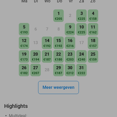
Ma
Di
Wo
Do
Vr
Za
Zo
1
3
4
2
€205
€225
€158
5
9
10
11
6
7
8
€193
€224
€225
€162
12
14
15
16
18
13
17
€174
€192
€192
€216
€157
19
20
21
22
23
24
25
€173
€194
€187
€180
€203
€240
€159
26
27
29
30
31
28
€182
€207
€187
€212
€222
Meer weergeven
Highlights
Multideal: