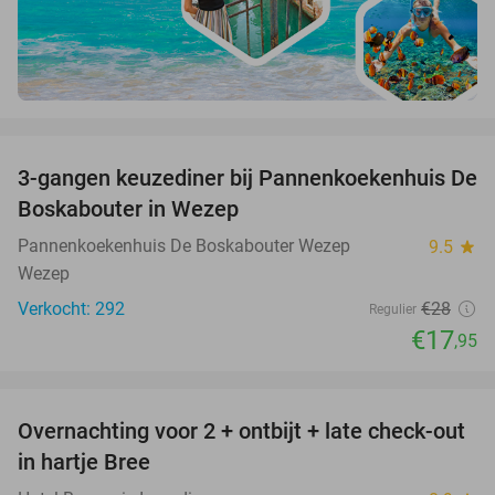
favorite_border
3-gangen keuzediner bij Pannenkoekenhuis De
36%
Boskabouter in Wezep
Pannenkoekenhuis De Boskabouter Wezep
9.5
star
Wezep
Verkocht: 292
€28
Regulier
€17
,95
favorite_border
Overnachting voor 2 + ontbijt + late check-out
41%
NEW
in hartje Bree
TODAY