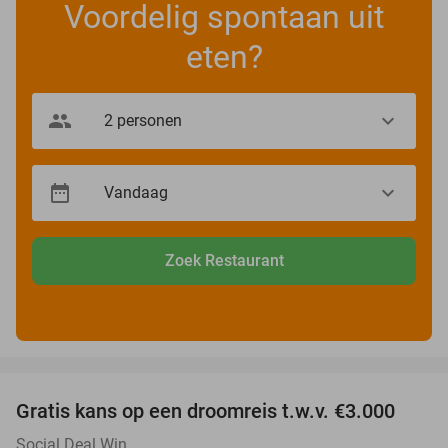
Voordelig spontaan uit
eten?
Zoek Restaurant
favorite_border
Gratis kans op een droomreis t.w.v. €3.000
Social Deal Win