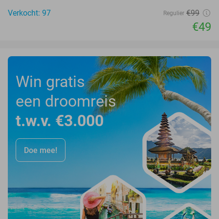
Verkocht: 97
€99
Regulier
€49
Win gratis
een droomreis
t.w.v. €3.000
Doe mee!