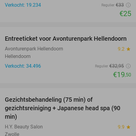
Verkocht: 19.234
€33
Regulier
€25
favorite_border
Entreeticket voor Avonturenpark Hellendoorn
41%
Avonturenpark Hellendoorn
9.2
star
Hellendoorn
Verkocht: 34.496
€32
,95
Regulier
€19
,50
favorite_border
Gezichtsbehandeling (75 min) of
51%
gezichtsreiniging + Japanese head spa (90
min)
H.Y. Beauty Salon
9.9
star
Zwolle