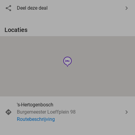
Deel deze deal
Locaties
hotel
's-Hertogenbosch
Burgemeester Loeffplein 98
Routebeschrijving