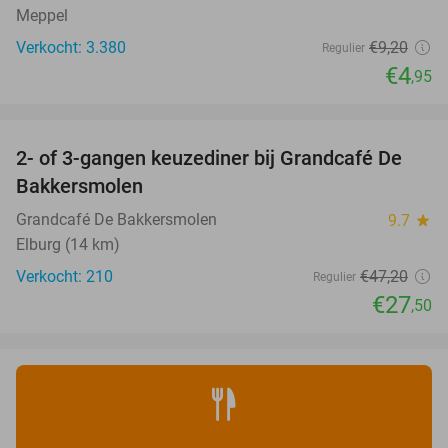
Meppel
Verkocht: 3.380
€9
,20
Regulier
€4
,95
favorite_border
2- of 3-gangen keuzediner bij Grandcafé De
42%
Bakkersmolen
Grandcafé De Bakkersmolen
9.7
star
Elburg (14 km)
Verkocht: 210
€47
,20
Regulier
€27
,50