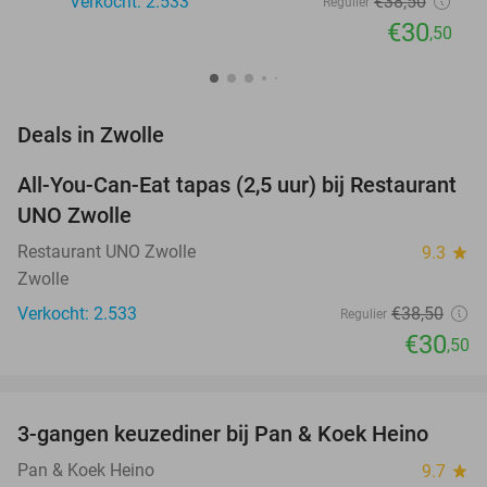
Verkocht: 2.533
€38
,50
Regulier
€30
,50
favorite_border
Deals in Zwolle
All-You-Can-Eat tapas (2,5 uur) bij Restaurant
21%
UNO Zwolle
Restaurant UNO Zwolle
9.3
star
Zwolle
Verkocht: 2.533
€38
,50
Regulier
€30
,50
favorite_border
3-gangen keuzediner bij Pan & Koek Heino
42%
Pan & Koek Heino
9.7
star