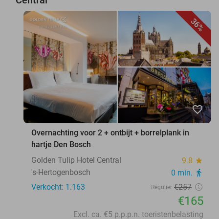
36%
favorite_border
Overnachting voor 2 + ontbijt + borrelplank in
hartje Den Bosch
Golden Tulip Hotel Central
9.8
star
's-Hertogenbosch
0 min.
directions_walk
Verkocht: 1.163
€257
Regulier
€165
Excl. ca. €5 p.p.p.n. toeristenbelasting