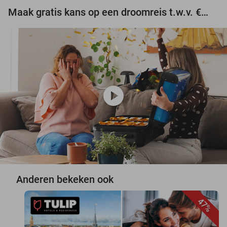
Maak gratis kans op een droomreis t.w.v. €3.000!
play_circle
Anderen bekeken ook
47%