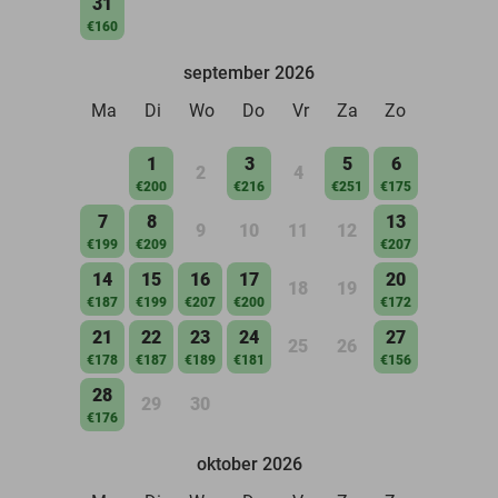
31
€160
september 2026
Ma
Di
Wo
Do
Vr
Za
Zo
1
3
5
6
2
4
€200
€216
€251
€175
7
8
13
9
10
11
12
€199
€209
€207
14
15
16
17
20
18
19
€187
€199
€207
€200
€172
21
22
23
24
27
25
26
€178
€187
€189
€181
€156
28
29
30
€176
oktober 2026