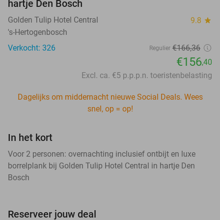
hartje Den Bosch
Golden Tulip Hotel Central
9.8
star
's-Hertogenbosch
Verkocht: 326
€166,36
Regulier
€156
,40
Excl. ca. €5 p.p.p.n. toeristenbelasting
Dagelijks om middernacht nieuwe Social Deals. Wees
snel, op = op!
In het kort
Voor 2 personen: overnachting inclusief ontbijt en luxe
borrelplank bij Golden Tulip Hotel Central in hartje Den
Bosch
Reserveer jouw deal