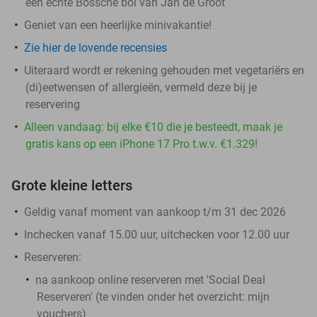
een échte Bossche bol van Jan de Groot
Geniet van een heerlijke minivakantie!
Zie hier de lovende recensies
Uiteraard wordt er rekening gehouden met vegetariërs en
(di)eetwensen of allergieën, vermeld deze bij je
reservering
Alleen vandaag: bij elke €10 die je besteedt, maak je
gratis kans op een iPhone 17 Pro t.w.v. €1.329!
Grote kleine letters
Geldig vanaf moment van aankoop t/m 31 dec 2026
Inchecken vanaf 15.00 uur, uitchecken voor 12.00 uur
Reserveren:
na aankoop online reserveren met 'Social Deal
Reserveren' (te vinden onder het overzicht:
mijn
vouchers
)