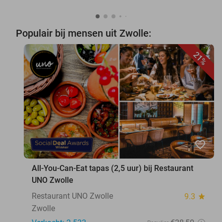
Populair bij mensen uit Zwolle:
21%
favorite_border
All-You-Can-Eat tapas (2,5 uur) bij Restaurant
UNO Zwolle
Restaurant UNO Zwolle
9.3
star
Zwolle