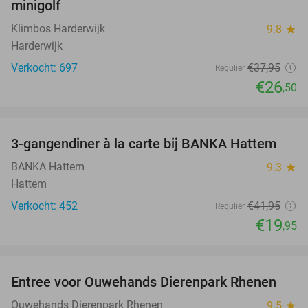
minigolf
Klimbos Harderwijk
9.8
star
Harderwijk
Verkocht: 697
€37
,95
Regulier
€26
,50
favorite_border
3-gangendiner à la carte bij BANKA Hattem
52%
BANKA Hattem
9.3
star
Hattem
Verkocht: 452
€41
,95
Regulier
€19
,95
favorite_border
Entree voor Ouwehands Dierenpark Rhenen
19%
Ouwehands Dierenpark Rhenen
9.5
star