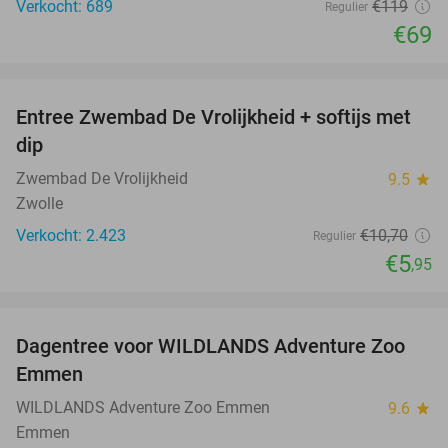
Verkocht: 689
€119
Regulier
€69
favorite_border
Entree Zwembad De Vrolijkheid + softijs met
44%
dip
Zwembad De Vrolijkheid
9.5
star
Zwolle
Verkocht: 2.423
€10
,70
Regulier
€5
,95
favorite_border
Dagentree voor WILDLANDS Adventure Zoo
24%
Emmen
WILDLANDS Adventure Zoo Emmen
9.6
star
Emmen