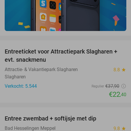
favorite_border
Entreeticket voor Attractiepark Slagharen +
41%
evt. snackmenu
Attractie- & Vakantiepark Slagharen
8.8
star
Slagharen
Verkocht: 5.544
€37
,90
Regulier
€22
,40
favorite_border
Entree zwembad + softijsje met dip
46%
Bad Hesselingen Meppel
9.8
star