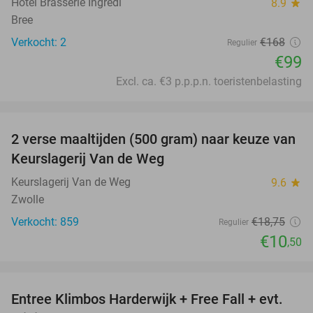
Hotel Brasserie Ingredi
8.9
star
Bree
Verkocht: 2
€168
Regulier
€99
Excl. ca. €3 p.p.p.n. toeristenbelasting
favorite_border
2 verse maaltijden (500 gram) naar keuze van
44%
Keurslagerij Van de Weg
Keurslagerij Van de Weg
9.6
star
Zwolle
Verkocht: 859
€18
,75
Regulier
€10
,50
favorite_border
Entree Klimbos Harderwijk + Free Fall + evt.
30%