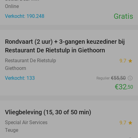
Online
Gratis
Verkocht: 190.248
favorite_border
Rondvaart (2 uur) + 3-gangen keuzediner bij
41%
Restaurant De Rietstulp in Giethoorn
Restaurant De Rietstulp
9.7
star
Giethoorn
Verkocht: 133
€55
,50
Regulier
€32
,50
favorite_border
Vliegbeleving (15, 30 of 50 min)
42%
Special Air Services
9.7
star
Teuge