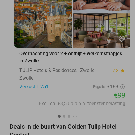
favorite_border
Overnachting voor 2 + ontbijt + welkomsthapjes
in Zwolle
TULIP Hotels & Residences - Zwolle
7.8
star
Zwolle
Verkocht: 251
€188
Regulier
€99
Excl. ca. €3,50 p.p.p.n. toeristenbelasting
Deals in de buurt van Golden Tulip Hotel
Central