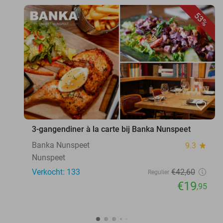
53%
favorite_border
3-gangendiner à la carte bij Banka Nunspeet
Banka Nunspeet
9.3
star
Nunspeet
Verkocht: 133
€42
,60
Regulier
€19
,95