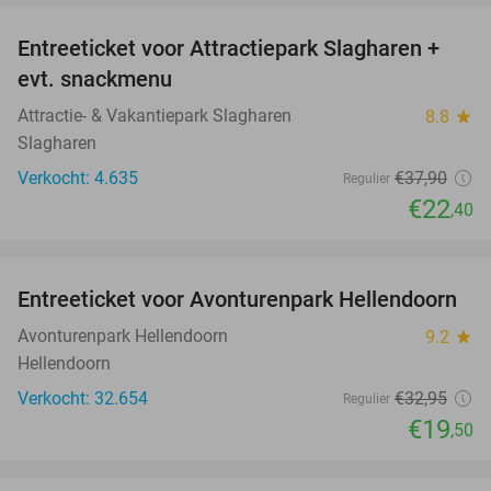
Entreeticket voor Attractiepark Slagharen +
41%
evt. snackmenu
Attractie- & Vakantiepark Slagharen
8.8
star
Slagharen
Verkocht: 4.635
€37
,90
Regulier
€22
,40
favorite_border
Entreeticket voor Avonturenpark Hellendoorn
41%
Avonturenpark Hellendoorn
9.2
star
Hellendoorn
Verkocht: 32.654
€32
,95
Regulier
€19
,50
favorite_border