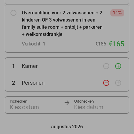
Overnachting voor 2 volwassenen + 2
11%
kinderen OF 3 volwassenen in een
family suite room + ontbijt + parkeren
+ welkomstdrankje
€165
Verkocht: 1
€186
remove_circle_outline
add_circle_outline
1
Kamer
remove_circle_outline
add_circle_outline
2
Personen
Inchecken
Uitchecken
Kies datum
Kies datum
augustus 2026