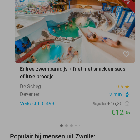
favorite_border
Entree zwemparadijs + friet met snack en saus
of luxe broodje
De Scheg
9.5
star
Deventer
12 min.
directions_walk
Verkocht: 6.493
€16
,20
Regulier
€12
,95
Populair bij mensen uit Zwolle: