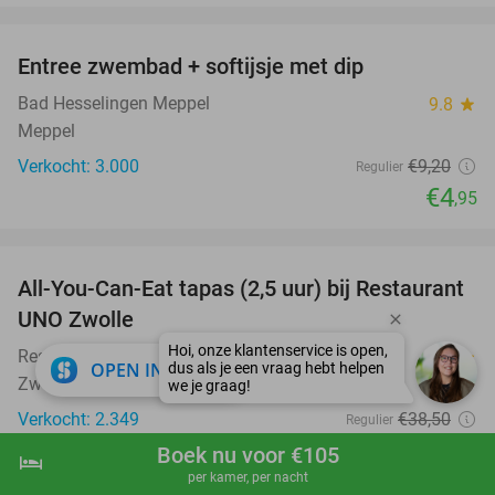
favorite_border
Entree zwembad + softijsje met dip
46%
Bad Hesselingen Meppel
9.8
star
Meppel
Verkocht: 3.000
€9
,20
Regulier
€4
,95
favorite_border
All-You-Can-Eat tapas (2,5 uur) bij Restaurant
21%
UNO Zwolle
Restaurant UNO Zwolle
9.3
star
close
OPEN IN APP
Zwolle
Verkocht: 2.349
€38
,50
Regulier
€30
,50
Boek nu voor €105
hotel
shopping_cart
Boek nu
navigate_next
per kamer, per nacht
favorite_border