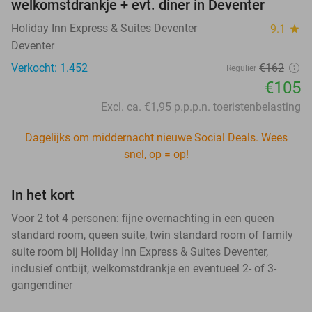
welkomstdrankje + evt. diner in Deventer
Holiday Inn Express & Suites Deventer
9.1
star
Deventer
Verkocht: 1.452
€162
Regulier
€105
Excl. ca. €1,95 p.p.p.n. toeristenbelasting
Dagelijks om middernacht nieuwe Social Deals. Wees
snel, op = op!
In het kort
Voor 2 tot 4 personen: fijne overnachting in een queen
standard room, queen suite, twin standard room of family
suite room bij Holiday Inn Express & Suites Deventer,
inclusief ontbijt, welkomstdrankje en eventueel 2- of 3-
gangendiner