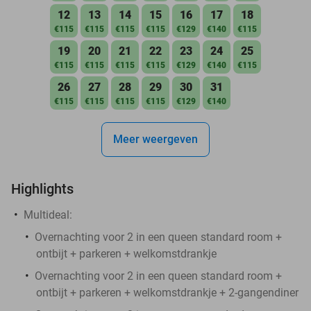
12
13
14
15
16
17
18
€115
€115
€115
€115
€129
€140
€115
19
20
21
22
23
24
25
€115
€115
€115
€115
€129
€140
€115
26
27
28
29
30
31
€115
€115
€115
€115
€129
€140
Meer weergeven
Highlights
Multideal:
Overnachting voor 2 in een queen standard room +
ontbijt + parkeren + welkomstdrankje
Overnachting voor 2 in een queen standard room +
ontbijt + parkeren + welkomstdrankje + 2-gangendiner