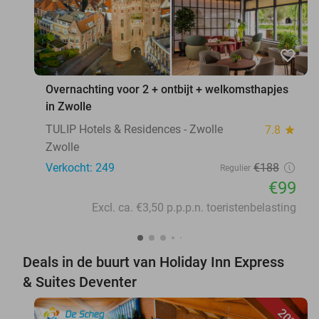
favorite_border
Overnachting voor 2 + ontbijt + welkomsthapjes
in Zwolle
TULIP Hotels & Residences - Zwolle
7.8
star
Zwolle
Verkocht: 249
€188
Regulier
€99
Excl. ca. €3,50 p.p.p.n. toeristenbelasting
Deals in de buurt van Holiday Inn Express
& Suites Deventer
20%