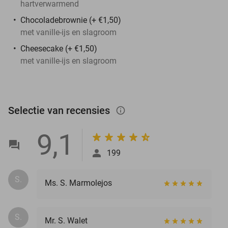
hartverwarmend
Chocoladebrownie (+ €1,50)
met vanille-ijs en slagroom
Cheesecake (+ €1,50)
met vanille-ijs en slagroom
Selectie van recensies
info_outlined
9,1
199
S.
Ms. S. Marmolejos
S.
Mr. S. Walet