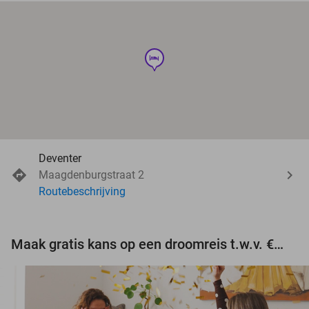
hotel
Deventer
Maagdenburgstraat 2
Routebeschrijving
Maak gratis kans op een droomreis t.w.v. €3.000!