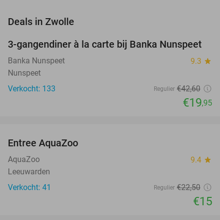
favorite_border
Deals in Zwolle
3-gangendiner à la carte bij Banka Nunspeet
53%
Banka Nunspeet
9.3
star
Nunspeet
Verkocht: 133
€42
,60
Regulier
€19
,95
favorite_border
Entree AquaZoo
33%
NEW
TODAY
AquaZoo
9.4
star
Leeuwarden
Verkocht: 41
€22
,50
Regulier
€15
favorite_border