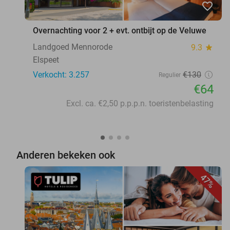
favorite_border
Overnachting voor 2 + evt. ontbijt op de Veluwe
Landgoed Mennorode
9.3
star
Elspeet
Verkocht: 3.257
€130
Regulier
€64
Excl. ca. €2,50 p.p.p.n. toeristenbelasting
Anderen bekeken ook
47%