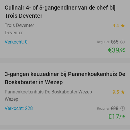
Culinair 4- of 5-gangendiner van de chef bij
39%
NEW
Trois Deventer
TODAY
Trois Deventer
9.4
star
Deventer
Verkocht: 0
€65
Regulier
€39
,95
favorite_border
3-gangen keuzediner bij Pannenkoekenhuis De
36%
Boskabouter in Wezep
Pannenkoekenhuis De Boskabouter Wezep
9.5
star
Wezep
Verkocht: 228
€28
Regulier
€17
,95