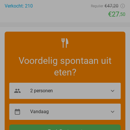
Verkocht: 210
€47
,20
Regulier
€27
,50
Voordelig spontaan uit
eten?