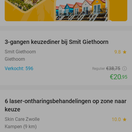
favorite_border
3-gangen keuzediner bij Smit Giethoorn
46%
Smit Giethoorn
9.8
star
Giethoorn
Verkocht: 596
€38
,75
Regulier
€20
,95
favorite_border
6 laser-ontharingsbehandelingen op zone naar
75%
keuze
Skin Care Zwolle
10.0
star
Kampen (9 km)