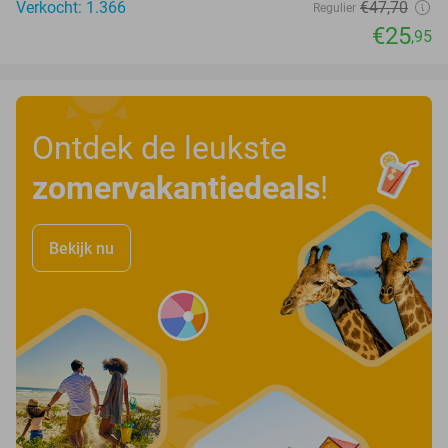
Verkocht: 1.366
€47
,70
Regulier
€25
,95
Ontdek de leukste
zomervakantiedeals
!
Bekijk nu