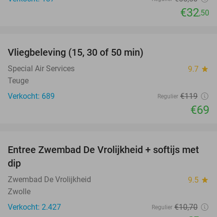
€32
,50
favorite_border
Vliegbeleving (15, 30 of 50 min)
42%
Special Air Services
9.7
star
Teuge
Verkocht: 689
€119
Regulier
€69
favorite_border
Entree Zwembad De Vrolijkheid + softijs met
44%
dip
Zwembad De Vrolijkheid
9.5
star
Zwolle
Verkocht: 2.427
€10
,70
Regulier