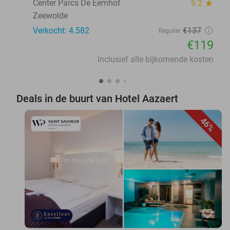
Center Parcs De Eemhof
9.2
star
Zeewolde
Verkocht: 4.582
€137
Regulier
€119
Inclusief alle bijkomende kosten
Deals in de buurt van Hotel Aazaert
46%
favorite_border