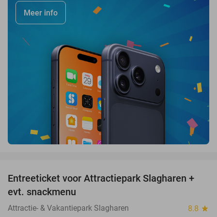
Meer info
favorite_border
Entreeticket voor Attractiepark Slagharen +
41%
evt. snackmenu
Attractie- & Vakantiepark Slagharen
8.8
star