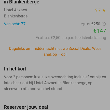
in Blankenberge
Hotel Aazaert
9.7
star
Blankenberge
Verkocht: 77
€250
Regulier
€147
Excl. ca. €2,50 p.p.p.n. toeristenbelasting
Dagelijks om middernacht nieuwe Social Deals. Wees
snel, op = op!
In het kort
Voor 2 personen: luxueuze overnachting inclusief ontbijt en
late check-out bij Hotel Aazaert in Blankenberge, op
steenworp afstand van het strand
Reserveer jouw deal