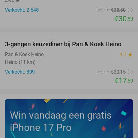
Zwolle
Verkocht: 2.548
€38
,50
Regulier
€30
,50
favorite_border
3-gangen keuzediner bij Pan & Koek Heino
42%
Pan & Koek Heino
9.7
star
Heino (11 km)
Verkocht: 809
€30
,15
Regulier
€17
,50
Win vandaag een gratis
iPhone 17 Pro