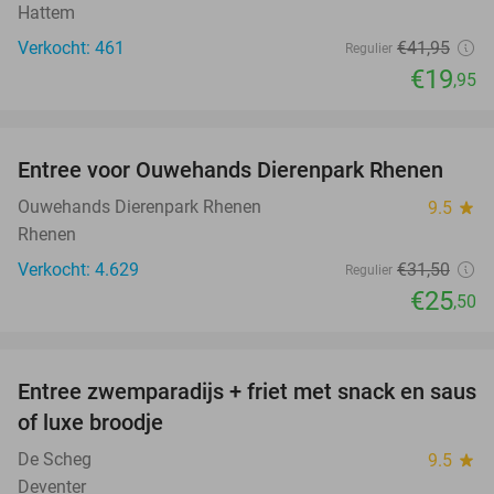
Hattem
Verkocht: 461
€41
,95
Regulier
€19
,95
favorite_border
Entree voor Ouwehands Dierenpark Rhenen
19%
Ouwehands Dierenpark Rhenen
9.5
star
Rhenen
Verkocht: 4.629
€31
,50
Regulier
€25
,50
favorite_border
Entree zwemparadijs + friet met snack en saus
20%
of luxe broodje
De Scheg
9.5
star
Deventer