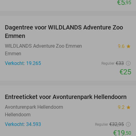
€5
,95
favorite_border
Dagentree voor WILDLANDS Adventure Zoo
24%
Emmen
WILDLANDS Adventure Zoo Emmen
9.6
star
Emmen
Verkocht: 19.265
€33
Regulier
€25
favorite_border
Entreeticket voor Avonturenpark Hellendoorn
41%
Avonturenpark Hellendoorn
9.2
star
Hellendoorn
Verkocht: 34.593
€32
,95
Regulier
€19
,50