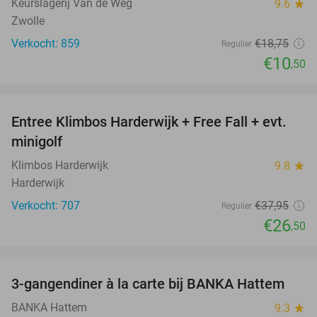
Keurslagerij Van de Weg
9.6
star
Zwolle
Verkocht: 859
€18
,75
Regulier
€10
,50
favorite_border
Entree Klimbos Harderwijk + Free Fall + evt.
30%
minigolf
Klimbos Harderwijk
9.8
star
Harderwijk
Verkocht: 707
€37
,95
Regulier
€26
,50
favorite_border
3-gangendiner à la carte bij BANKA Hattem
52%
BANKA Hattem
9.3
star