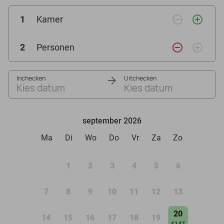
remove_circle_outline
add_circle_outline
1
Kamer
remove_circle_outline
add_circle_outline
2
Personen
Inchecken
Uitchecken
Kies datum
Kies datum
september 2026
Ma
Di
Wo
Do
Vr
Za
Zo
1
2
3
4
5
6
7
8
9
10
11
12
13
20
14
15
16
17
18
19
€147