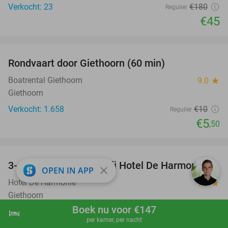
Verkocht: 23
€180
Regulier
€45
favorite_border
Rondvaart door Giethoorn (60 min)
45%
Boatrental Giethoorn
9.0
star
Giethoorn
Verkocht: 1.658
€10
Regulier
€5
,50
favorite_border
3-gangen keuzediner bij Hotel De Harmonie
41%
close
OPEN IN APP
Hotel De Harmonie
9.9
star
Giethoorn
Boek nu voor €147
Verkocht: 137
€40
,45
hotel
shopping_cart
Boek nu
navigate_next
Regulier
per kamer, per nacht
€23
,95