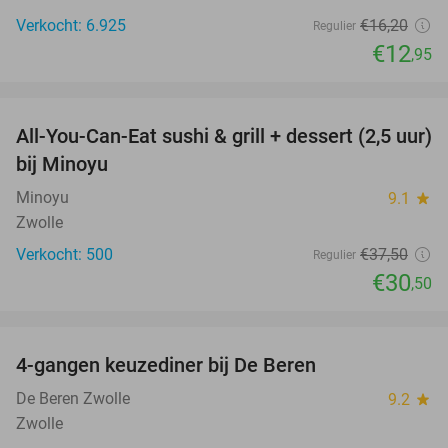
Verkocht: 6.925
€16
,20
Regulier
€12
,95
favorite_border
All-You-Can-Eat sushi & grill + dessert (2,5 uur)
19%
bij Minoyu
Minoyu
9.1
star
Zwolle
Verkocht: 500
€37
,50
Regulier
€30
,50
favorite_border
4-gangen keuzediner bij De Beren
46%
De Beren Zwolle
9.2
star
Zwolle