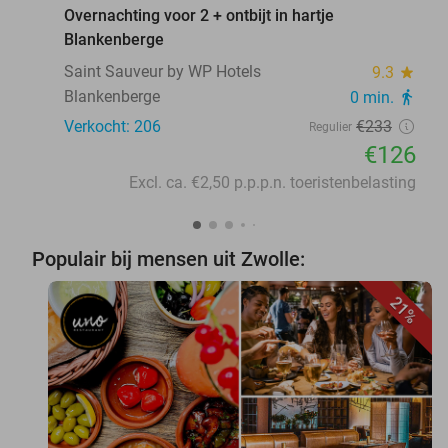
Overnachting voor 2 + ontbijt in hartje
Blankenberge
Saint Sauveur by WP Hotels
9.3
star
Blankenberge
0 min.
directions_walk
Verkocht: 206
€233
Regulier
€126
Excl. ca. €2,50 p.p.p.n. toeristenbelasting
Populair bij mensen uit Zwolle:
21%