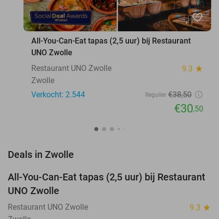
favorite_border
All-You-Can-Eat tapas (2,5 uur) bij Restaurant
UNO Zwolle
Restaurant UNO Zwolle
9.3
star
Zwolle
Verkocht: 2.544
€38
,50
Regulier
€30
,50
favorite_border
Deals in Zwolle
All-You-Can-Eat tapas (2,5 uur) bij Restaurant
21%
UNO Zwolle
Restaurant UNO Zwolle
9.3
star