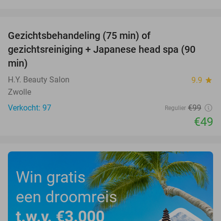
favorite_border
Gezichtsbehandeling (75 min) of
51%
gezichtsreiniging + Japanese head spa (90
min)
H.Y. Beauty Salon
9.9
star
Zwolle
Verkocht: 97
€99
Regulier
€49
Win gratis
een droomreis
t.w.v. €3.000