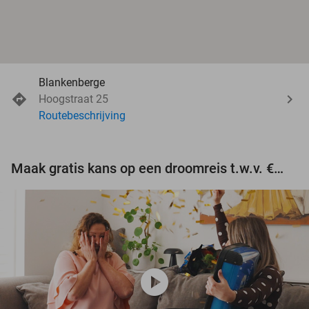
Blankenberge
Hoogstraat 25
Routebeschrijving
Maak gratis kans op een droomreis t.w.v. €3.000!
play_circle