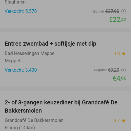
Slagharen
Verkocht: 5.578
€37
,90
Regulier
€22
,40
favorite_border
Entree zwembad + softijsje met dip
46%
Bad Hesselingen Meppel
9.8
star
Meppel
Verkocht: 3.400
€9
,20
Regulier
€4
,95
favorite_border
2- of 3-gangen keuzediner bij Grandcafé De
42%
Bakkersmolen
Grandcafé De Bakkersmolen
9.7
star
Elburg (14 km)