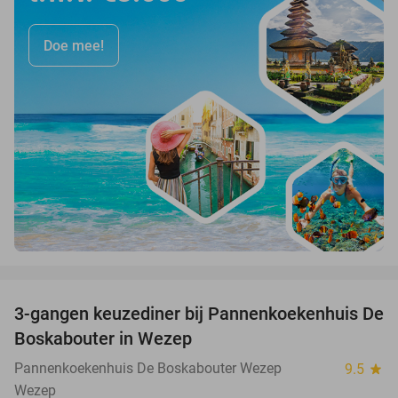
Doe mee!
favorite_border
3-gangen keuzediner bij Pannenkoekenhuis De
36%
Boskabouter in Wezep
Pannenkoekenhuis De Boskabouter Wezep
9.5
star
Wezep