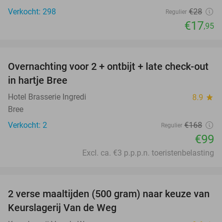
Verkocht: 298
€28
Regulier
€17
,95
favorite_border
Overnachting voor 2 + ontbijt + late check-out
41%
NEW
in hartje Bree
TODAY
Hotel Brasserie Ingredi
8.9
star
Bree
Verkocht: 2
€168
Regulier
€99
Excl. ca. €3 p.p.p.n. toeristenbelasting
favorite_border
2 verse maaltijden (500 gram) naar keuze van
44%
Keurslagerij Van de Weg