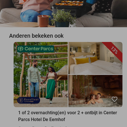
Anderen bekeken ook
13%
favorite_border
1 of 2 overnachting(en) voor 2 + ontbijt in Center
Parcs Hotel De Eemhof