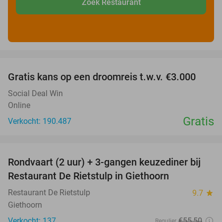
Zoek Restaurant
favorite_border
Gratis kans op een droomreis t.w.v. €3.000
Social Deal Win
Online
Gratis
Verkocht: 190.487
favorite_border
Rondvaart (2 uur) + 3-gangen keuzediner bij
41%
Restaurant De Rietstulp in Giethoorn
Restaurant De Rietstulp
9.7
star
Giethoorn
Verkocht: 137
€55
,50
Regulier