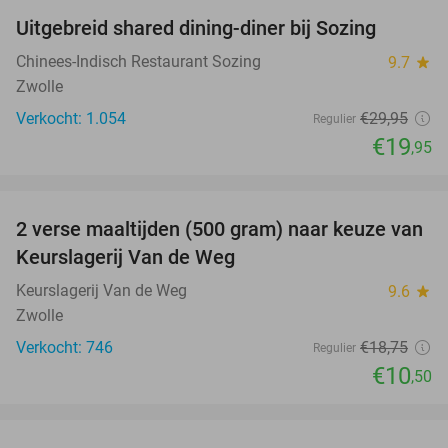
Uitgebreid shared dining-diner bij Sozing
33%
Chinees-Indisch Restaurant Sozing
9.7
star
Zwolle
Verkocht: 1.054
€29
,95
Regulier
€19
,95
favorite_border
2 verse maaltijden (500 gram) naar keuze van
44%
Keurslagerij Van de Weg
Keurslagerij Van de Weg
9.6
star
Zwolle
Verkocht: 746
€18
,75
Regulier
€10
,50
favorite_border