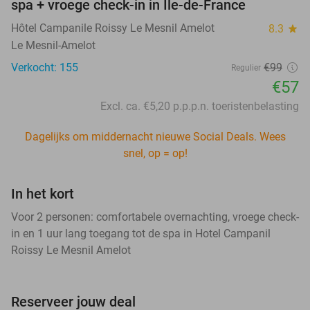
spa + vroege check-in in Île-de-France
Hôtel Campanile Roissy Le Mesnil Amelot
8.3
star
Le Mesnil-Amelot
Verkocht: 155
€99
Regulier
€57
Excl. ca. €5,20 p.p.p.n. toeristenbelasting
Dagelijks om middernacht nieuwe Social Deals. Wees
snel, op = op!
In het kort
Voor 2 personen: comfortabele overnachting, vroege check-
in en 1 uur lang toegang tot de spa in Hotel Campanil
Roissy Le Mesnil Amelot
Reserveer jouw deal