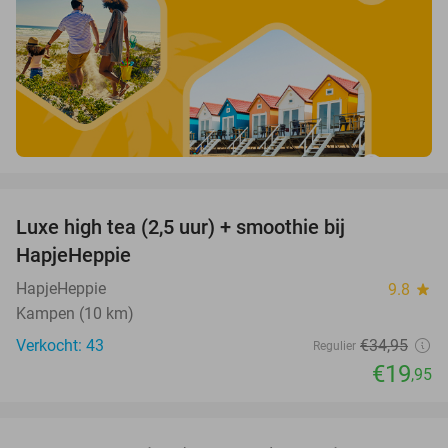
favorite_border
Luxe high tea (2,5 uur) + smoothie bij
43%
HapjeHeppie
HapjeHeppie
9.8
star
Kampen (10 km)
Verkocht: 43
€34
,95
Regulier
€19
,95
favorite_border