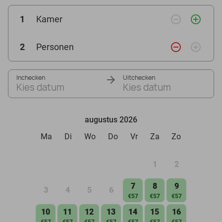
remove_circle_outline
add_circle_outline
1
Kamer
remove_circle_outline
add_circle_outline
2
Personen
Inchecken
Uitchecken
Kies datum
Kies datum
augustus 2026
Ma
Di
Wo
Do
Vr
Za
Zo
1
2
7
8
9
3
4
5
6
€57
€57
€57
10
11
12
13
14
15
16
€57
€57
€57
€57
€57
€57
€57