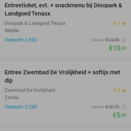
Entreeticket, evt. + snackmenu bij Dinopark &
22%
Landgoed Tenaxx
Dinopark & Landgoed Tenaxx
9.3
star
Wedde
Verkocht: 3.952
€13
,95
Regulier
€10
,95
favorite_border
Entree Zwembad De Vrolijkheid + softijs met
44%
dip
Zwembad De Vrolijkheid
9.5
star
Zwolle
Verkocht: 2.220
€10
,70
Regulier
€5
,95
favorite_border