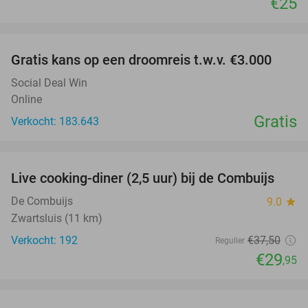
€25
favorite_border
Gratis kans op een droomreis t.w.v. €3.000
Social Deal Win
Online
Gratis
Verkocht: 183.643
favorite_border
Live cooking-diner (2,5 uur) bij de Combuijs
20%
De Combuijs
9.0
star
Zwartsluis (11 km)
Verkocht: 192
€37
,50
Regulier
€29
,95
favorite_border