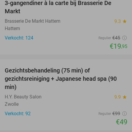
3-gangendiner à la carte bij Brasserie De
56%
Markt
Brasserie De Markt Hattem
9.3
star
Hattem
Verkocht: 124
€45
Regulier
€19
,95
favorite_border
Gezichtsbehandeling (75 min) of
51%
gezichtsreiniging + Japanese head spa (90
min)
H.Y. Beauty Salon
9.9
star
Zwolle
Verkocht: 92
€99
Regulier
€49