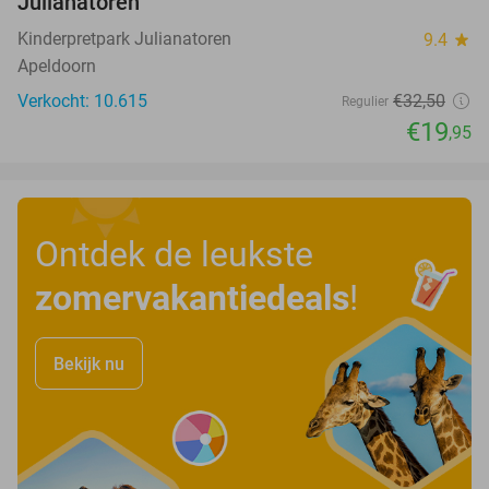
Julianatoren
Kinderpretpark Julianatoren
9.4
star
Apeldoorn
Verkocht: 10.615
€32
,50
Regulier
€19
,95
Ontdek de leukste
zomervakantiedeals
!
Bekijk nu