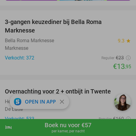
favorite_border
3-gangen keuzediner bij Bella Roma
39%
Marknesse
Bella Roma Marknesse
9.3
star
Marknesse
Verkocht: 372
€23
Regulier
€13
,95
favorite_border
Overnachting voor 2 + ontbijt in Twente
47%
close
OPEN IN APP
Het Ros van Twente
9.8
star
De Lutte
Verkocht: 533
€160
Regulier
Boek nu voor €57
€85
hotel
shopping_cart
Boek nu
navigate_next
per kamer, per nacht
Excl. ca. €2,50 p.p.p.n. toeristenbelasting