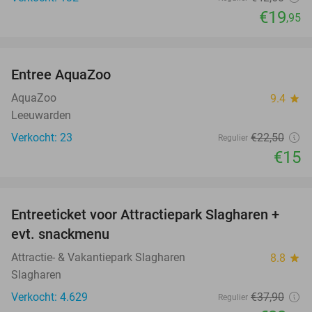
€19
,95
favorite_border
Entree AquaZoo
33%
NEW
TODAY
AquaZoo
9.4
star
Leeuwarden
Verkocht: 23
€22
,50
Regulier
€15
favorite_border
Entreeticket voor Attractiepark Slagharen +
41%
evt. snackmenu
Attractie- & Vakantiepark Slagharen
8.8
star
Slagharen
Verkocht: 4.629
€37
,90
Regulier