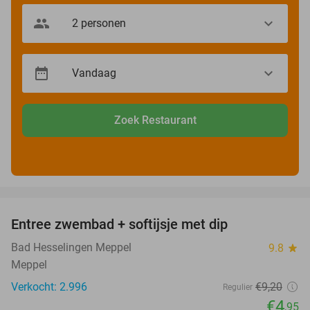
Zoek Restaurant
favorite_border
Entree zwembad + softijsje met dip
46%
Bad Hesselingen Meppel
9.8
star
Meppel
Verkocht: 2.996
€9
,20
Regulier
€4
,95