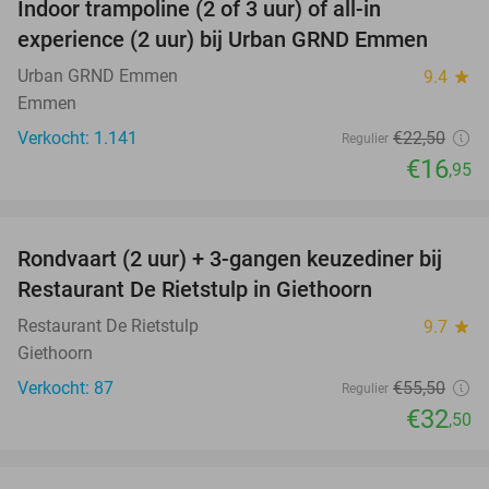
Indoor trampoline (2 of 3 uur) of all-in
25%
experience (2 uur) bij Urban GRND Emmen
Urban GRND Emmen
9.4
star
Emmen
Verkocht: 1.141
€22
,50
Regulier
€16
,95
favorite_border
Rondvaart (2 uur) + 3-gangen keuzediner bij
41%
Restaurant De Rietstulp in Giethoorn
Restaurant De Rietstulp
9.7
star
Giethoorn
Verkocht: 87
€55
,50
Regulier
€32
,50
favorite_border