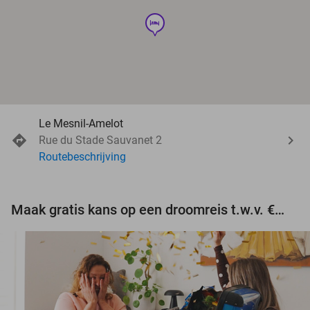
hotel
Le Mesnil-Amelot
Rue du Stade Sauvanet 2
Routebeschrijving
Maak gratis kans op een droomreis t.w.v. €3.000!