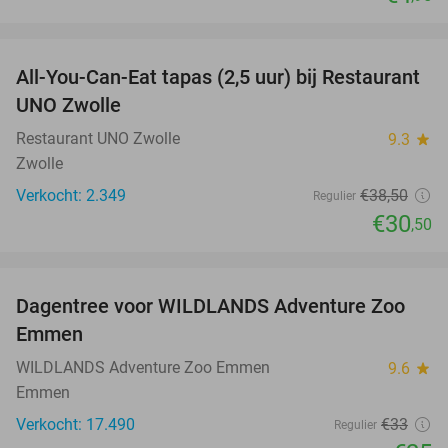
favorite_border
All-You-Can-Eat tapas (2,5 uur) bij Restaurant
21%
UNO Zwolle
Restaurant UNO Zwolle
9.3
star
Zwolle
Verkocht: 2.349
€38
,50
Regulier
€30
,50
favorite_border
Dagentree voor WILDLANDS Adventure Zoo
24%
Emmen
WILDLANDS Adventure Zoo Emmen
9.6
star
Emmen
Verkocht: 17.490
€33
Regulier