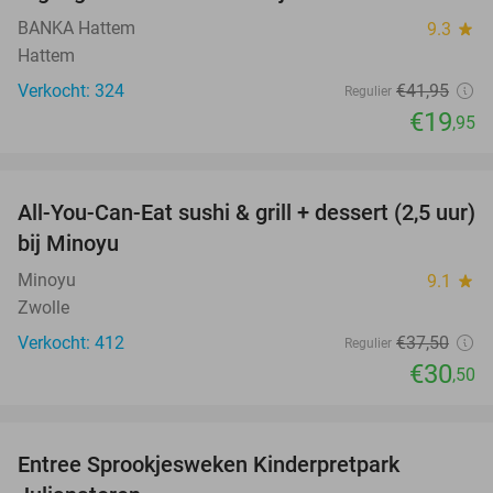
BANKA Hattem
9.3
star
Hattem
Verkocht: 324
€41
,95
Regulier
€19
,95
favorite_border
All-You-Can-Eat sushi & grill + dessert (2,5 uur)
19%
bij Minoyu
Minoyu
9.1
star
Zwolle
Verkocht: 412
€37
,50
Regulier
€30
,50
favorite_border
Entree Sprookjesweken Kinderpretpark
39%