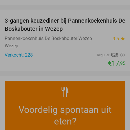
favorite_border
3-gangen keuzediner bij Pannenkoekenhuis De
36%
Boskabouter in Wezep
Pannenkoekenhuis De Boskabouter Wezep
9.5
star
Wezep
Verkocht: 228
€28
Regulier
€17
,95
Voordelig spontaan uit
eten?