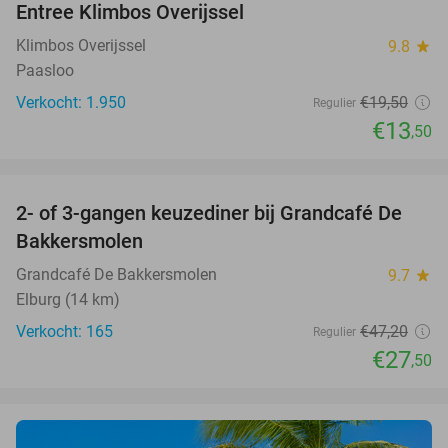
Entree Klimbos Overijssel
31%
Klimbos Overijssel
9.8
star
Paasloo
Verkocht: 1.950
€19
,50
Regulier
€13
,50
favorite_border
2- of 3-gangen keuzediner bij Grandcafé De
42%
Bakkersmolen
Grandcafé De Bakkersmolen
9.7
star
Elburg (14 km)
Verkocht: 165
€47
,20
Regulier
€27
,50