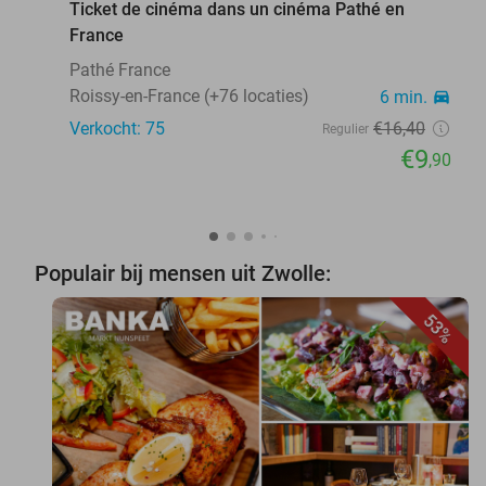
Ticket de cinéma dans un cinéma Pathé en
France
Pathé France
Roissy-en-France (+76 locaties)
6 min.
directions_car
Verkocht: 75
€16
,40
Regulier
€9
,90
Populair bij mensen uit Zwolle:
53%