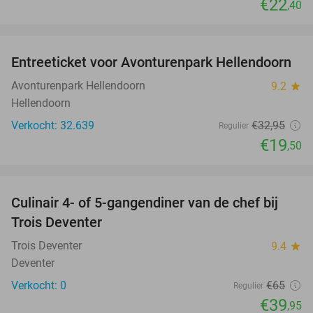
€22
,40
favorite_border
Entreeticket voor Avonturenpark Hellendoorn
41%
Avonturenpark Hellendoorn
9.2
star
Hellendoorn
Verkocht: 32.639
€32
,95
Regulier
€19
,50
favorite_border
Culinair 4- of 5-gangendiner van de chef bij
39%
NEW
Trois Deventer
TODAY
Trois Deventer
9.4
star
Deventer
Verkocht: 0
€65
Regulier
€39
,95