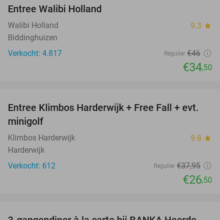
Entree Walibi Holland
25%
Walibi Holland
9.3
star
Biddinghuizen
Verkocht: 4.817
€46
Regulier
€34
,50
favorite_border
Entree Klimbos Harderwijk + Free Fall + evt.
30%
minigolf
Klimbos Harderwijk
9.8
star
Harderwijk
Verkocht: 612
€37
,95
Regulier
€26
,50
favorite_border