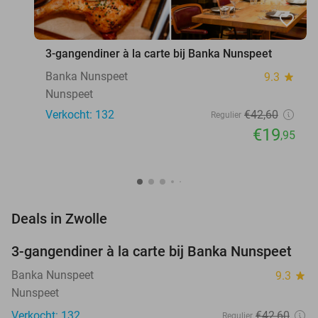
favorite_border
3-gangendiner à la carte bij Banka Nunspeet
Banka Nunspeet
9.3
star
Nunspeet
Verkocht: 132
€42
,60
Regulier
€19
,95
favorite_border
Deals in Zwolle
3-gangendiner à la carte bij Banka Nunspeet
53%
Banka Nunspeet
9.3
star
Nunspeet
Verkocht: 132
€42
,60
Regulier