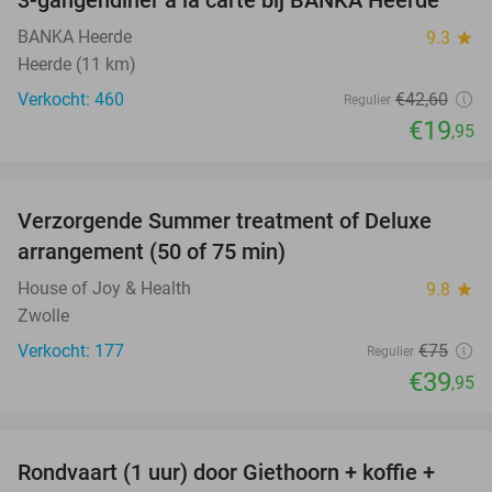
3-gangendiner à la carte bij BANKA Heerde
53%
BANKA Heerde
9.3
star
Heerde (11 km)
Verkocht: 460
€42
,60
Regulier
€19
,95
favorite_border
Verzorgende Summer treatment of Deluxe
47%
arrangement (50 of 75 min)
House of Joy & Health
9.8
star
Zwolle
Verkocht: 177
€75
Regulier
€39
,95
favorite_border
Rondvaart (1 uur) door Giethoorn + koffie +
46%