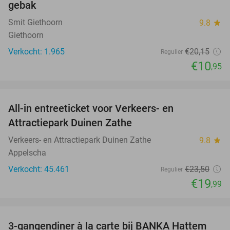
gebak
Smit Giethoorn
9.8
star
Giethoorn
Verkocht: 1.965
€20
,15
Regulier
€10
,95
favorite_border
All-in entreeticket voor Verkeers- en
15%
Attractiepark Duinen Zathe
Verkeers- en Attractiepark Duinen Zathe
9.8
star
Appelscha
Verkocht: 45.461
€23
,50
Regulier
€19
,99
favorite_border
3-gangendiner à la carte bij BANKA Hattem
52%