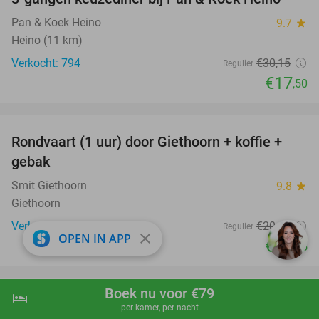
42%
Pan & Koek Heino
9.7
star
Heino (11 km)
Verkocht: 794
€30
,15
Regulier
€17
,50
favorite_border
Rondvaart (1 uur) door Giethoorn + koffie +
46%
gebak
Smit Giethoorn
9.8
star
Giethoorn
Verkocht: 1.998
€20
,15
Regulier
close
OPEN IN APP
€10
,95
favorite_border
Boek nu voor €79
hotel
shopping_cart
Boek nu
navigate_next
Entree Sprookjesweken Kinderpretpark
39%
per kamer, per nacht