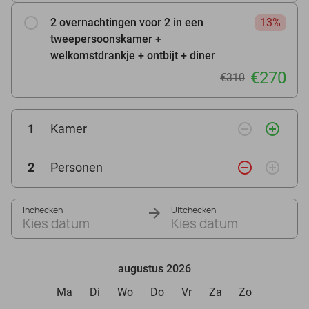
2 overnachtingen voor 2 in een
13%
tweepersoonskamer +
welkomstdrankje + ontbijt + diner
€270
€310
remove_circle_outline
add_circle_outline
1
Kamer
remove_circle_outline
add_circle_outline
2
Personen
Inchecken
Uitchecken
Kies datum
Kies datum
augustus 2026
Ma
Di
Wo
Do
Vr
Za
Zo