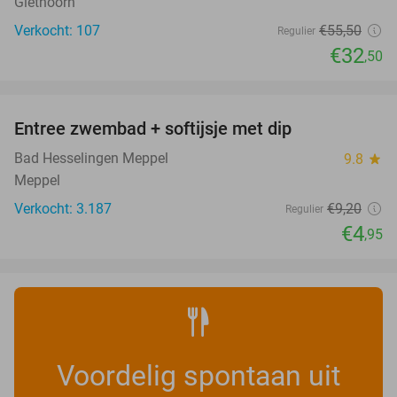
Giethoorn
Verkocht: 107
€55
,50
Regulier
€32
,50
favorite_border
Entree zwembad + softijsje met dip
46%
Bad Hesselingen Meppel
9.8
star
Meppel
Verkocht: 3.187
€9
,20
Regulier
€4
,95
Voordelig spontaan uit