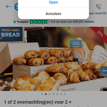
Open
7 dagen per week beschikbaar
10+ miljoen leden
Annuleer
Bereikbaar vanaf 08
9,4
op basis van
206.257 reviews
Ontdek 15.000+ deals
25%
7 dagen per week beschikbaar
10+ miljoen leden
favorite_border
1 of 2 overnachting(en) voor 2 +