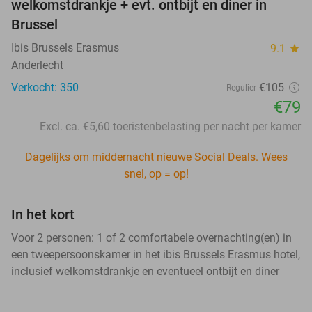
welkomstdrankje + evt. ontbijt en diner in
Brussel
Ibis Brussels Erasmus
9.1
star
Anderlecht
Verkocht: 350
€105
Regulier
€79
Excl. ca. €5,60 toeristenbelasting per nacht per kamer
Dagelijks om middernacht nieuwe Social Deals. Wees
snel, op = op!
In het kort
Voor 2 personen: 1 of 2 comfortabele overnachting(en) in
een tweepersoonskamer in het ibis Brussels Erasmus hotel,
inclusief welkomstdrankje en eventueel ontbijt en diner