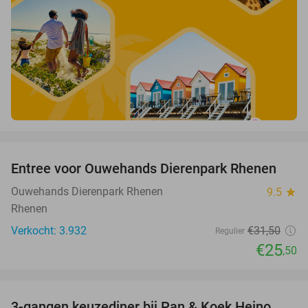
favorite_border
Entree voor Ouwehands Dierenpark Rhenen
19%
Ouwehands Dierenpark Rhenen
9.5
star
Rhenen
Verkocht: 3.932
€31
,50
Regulier
€25
,50
favorite_border
3-gangen keuzediner bij Pan & Koek Heino