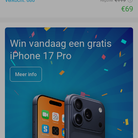
Verkocht: 680
€119
Regulier
€69
Win vandaag een gratis
iPhone 17 Pro
Meer info