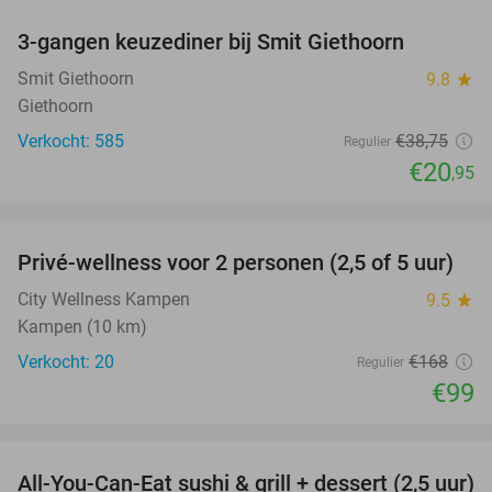
3-gangen keuzediner bij Smit Giethoorn
46%
Smit Giethoorn
9.8
star
Giethoorn
Verkocht: 585
€38
,75
Regulier
€20
,95
favorite_border
Privé-wellness voor 2 personen (2,5 of 5 uur)
41%
City Wellness Kampen
9.5
star
Kampen (10 km)
Verkocht: 20
€168
Regulier
€99
favorite_border
All-You-Can-Eat sushi & grill + dessert (2,5 uur)
19%