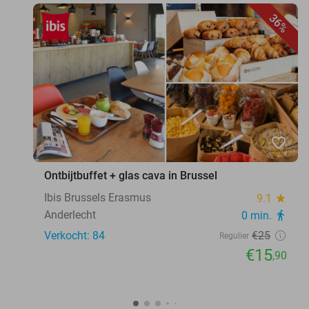
36%
favorite_border
Ontbijtbuffet + glas cava in Brussel
Ibis Brussels Erasmus
9.1
star
Anderlecht
0 min.
directions_walk
Verkocht: 84
€25
Regulier
€15
,90