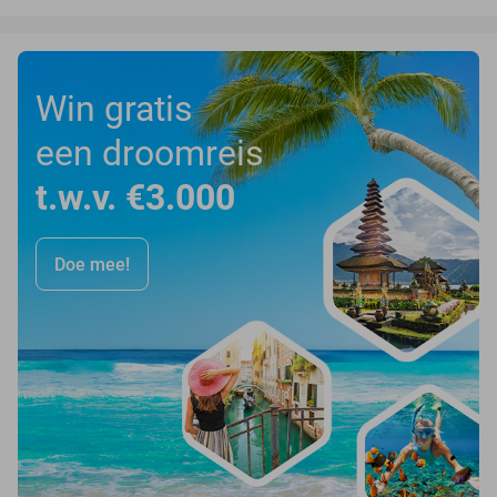
Win gratis
een droomreis
t.w.v. €3.000
Doe mee!