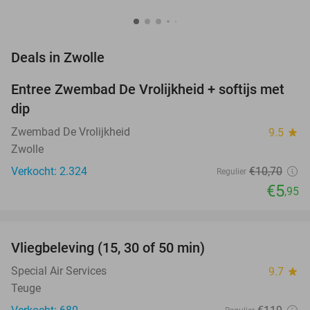
favorite_border
Deals in Zwolle
Entree Zwembad De Vrolijkheid + softijs met
44%
dip
Zwembad De Vrolijkheid
9.5
star
Zwolle
Verkocht: 2.324
€10
,70
Regulier
€5
,95
favorite_border
Vliegbeleving (15, 30 of 50 min)
42%
NEW
TODAY
Special Air Services
9.7
star
Teuge