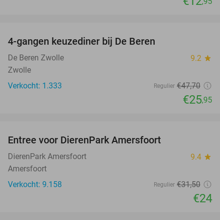
€12
,95
favorite_border
4-gangen keuzediner bij De Beren
46%
De Beren Zwolle
9.2
star
Zwolle
Verkocht: 1.333
€47
,70
Regulier
€25
,95
favorite_border
Entree voor DierenPark Amersfoort
24%
DierenPark Amersfoort
9.4
star
Amersfoort
Verkocht: 9.158
€31
,50
Regulier
€24
favorite_border