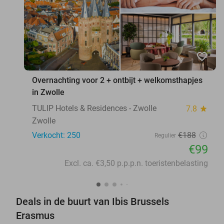
favorite_border
Overnachting voor 2 + ontbijt + welkomsthapjes
in Zwolle
TULIP Hotels & Residences - Zwolle
7.8
star
Zwolle
Verkocht: 250
€188
Regulier
€99
Excl. ca. €3,50 p.p.p.n. toeristenbelasting
Deals in de buurt van Ibis Brussels
Erasmus