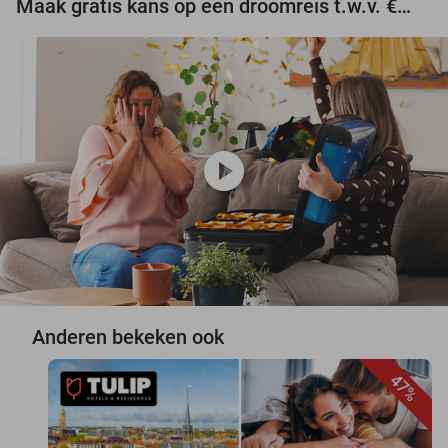
Maak gratis kans op een droomreis t.w.v. €3.000!
play_circle
Anderen bekeken ook
47%