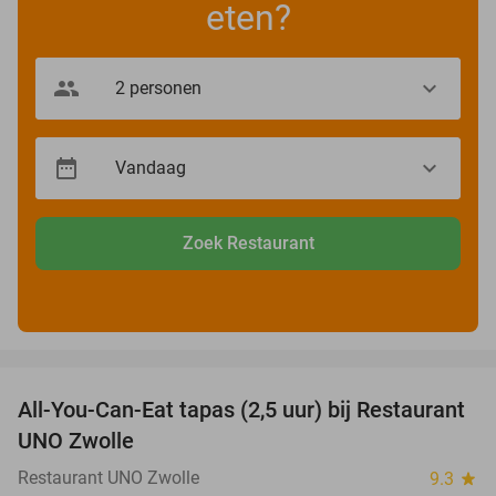
eten?
Zoek Restaurant
favorite_border
All-You-Can-Eat tapas (2,5 uur) bij Restaurant
21%
UNO Zwolle
Restaurant UNO Zwolle
9.3
star