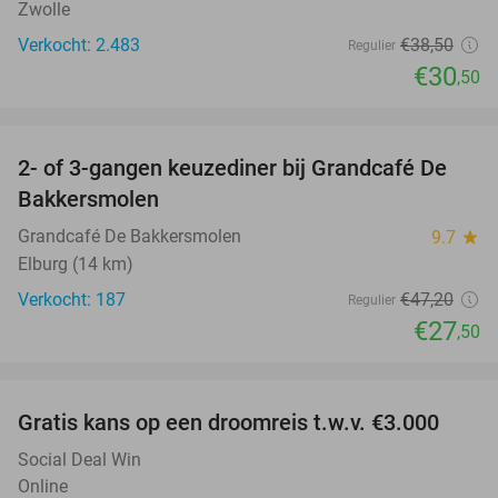
Zwolle
Verkocht: 2.483
€38
,50
Regulier
€30
,50
favorite_border
2- of 3-gangen keuzediner bij Grandcafé De
42%
Bakkersmolen
Grandcafé De Bakkersmolen
9.7
star
Elburg (14 km)
Verkocht: 187
€47
,20
Regulier
€27
,50
favorite_border
Gratis kans op een droomreis t.w.v. €3.000
Social Deal Win
Online