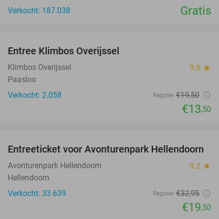
Gratis
Verkocht: 187.038
favorite_border
Entree Klimbos Overijssel
31%
Klimbos Overijssel
9.8
star
Paasloo
Verkocht: 2.058
€19
,50
Regulier
€13
,50
favorite_border
Entreeticket voor Avonturenpark Hellendoorn
41%
Avonturenpark Hellendoorn
9.2
star
Hellendoorn
Verkocht: 33.639
€32
,95
Regulier
€19
,50