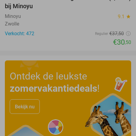
bij Minoyu
Minoyu
9.1
star
Zwolle
Verkocht: 472
€37
,50
Regulier
€30
,50
Ontdek de leukste
zomervakantiedeals
!
Bekijk nu