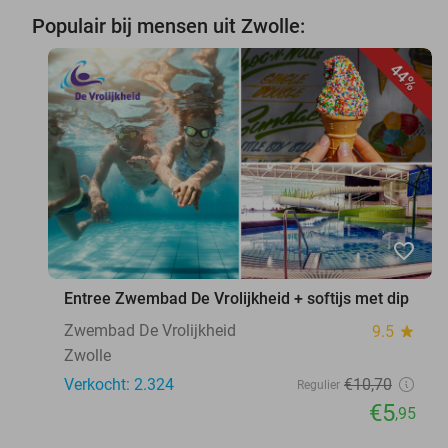
Populair bij mensen uit Zwolle:
44%
favorite_border
Entree Zwembad De Vrolijkheid + softijs met dip
Zwembad De Vrolijkheid
9.5
star
Zwolle
Verkocht: 2.324
€10
,70
Regulier
€5
,95