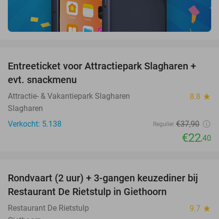
favorite_border
Entreeticket voor Attractiepark Slagharen +
41%
evt. snackmenu
Attractie- & Vakantiepark Slagharen
8.8
star
Slagharen
Verkocht: 5.138
€37
,90
Regulier
€22
,40
favorite_border
Rondvaart (2 uur) + 3-gangen keuzediner bij
41%
Restaurant De Rietstulp in Giethoorn
Restaurant De Rietstulp
9.7
star