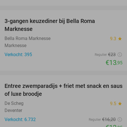
favorite_border
3-gangen keuzediner bij Bella Roma
39%
Marknesse
Bella Roma Marknesse
9.3
star
Marknesse
Verkocht: 395
€23
Regulier
€13
,95
favorite_border
Entree zwemparadijs + friet met snack en saus
20%
of luxe broodje
De Scheg
9.5
star
Deventer
Verkocht: 6.732
€16
,20
Regulier