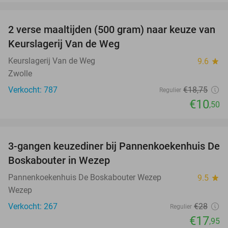
favorite_border
2 verse maaltijden (500 gram) naar keuze van
44%
Keurslagerij Van de Weg
Keurslagerij Van de Weg
9.6
star
Zwolle
Verkocht: 787
€18
,75
Regulier
€10
,50
favorite_border
3-gangen keuzediner bij Pannenkoekenhuis De
36%
Boskabouter in Wezep
Pannenkoekenhuis De Boskabouter Wezep
9.5
star
Wezep
Verkocht: 267
€28
Regulier
€17
,95