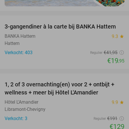
favorite_border
3-gangendiner à la carte bij BANKA Hattem
52%
BANKA Hattem
9.3
star
Hattem
Verkocht: 403
€41
,95
Regulier
€19
,95
favorite_border
1, 2 of 3 overnachting(en) voor 2 + ontbijt +
32%
NEW
wellness + meer bij Hôtel L'Amandier
TODAY
Hôtel L'Amandier
9.9
star
Libramont-Chevigny
Verkocht: 3
€191
Regulier
€129