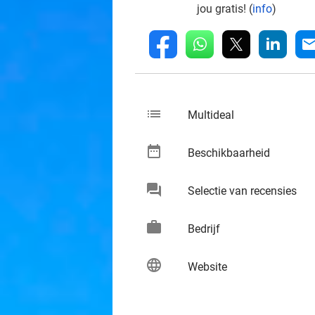
jou gratis! (
info
)
whatsapp
linkedin
fb
mai
list
keybo
Multideal
date_range
keybo
Beschikbaarheid
chat
keybo
Selectie van recensies
work
keybo
Bedrijf
language
keybo
Website