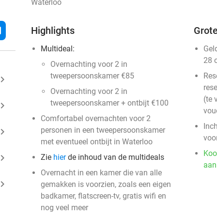
Waterloo
l
Highlights
Grote
Multideal:
Gel
28 
Overnachting voor 2 in
tweepersoonskamer €85
Res
ard_arrow_right
rese
Overnachting voor 2 in
(te 
tweepersoonskamer + ontbijt €100
ard_arrow_right
vou
Comfortabel overnachten voor 2
Inc
personen in een tweepersoonskamer
ard_arrow_right
voo
met eventueel ontbijt in Waterloo
Koo
ard_arrow_right
Zie
hier
de inhoud van de multideals
aan
Overnacht in een kamer die van alle
ard_arrow_right
gemakken is voorzien, zoals een eigen
badkamer, flatscreen-tv, gratis wifi en
nog veel meer