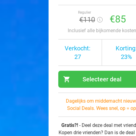
Regulier
€85
€110
Inclusief alle bijkomende koste
Verkocht:
Korting
27
23%
shopping_cart
Selecteer deal
navi
Dagelijks om middernacht nieuw
Social Deals. Wees snel, op = op
Gratis?!
- Deel deze deal met vrien
Kopen drie vrienden? Dan is de deal