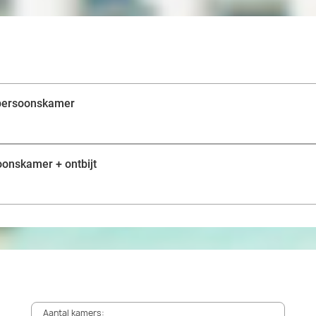
epersoonskamer
oonskamer + ontbijt
Aantal kamers: