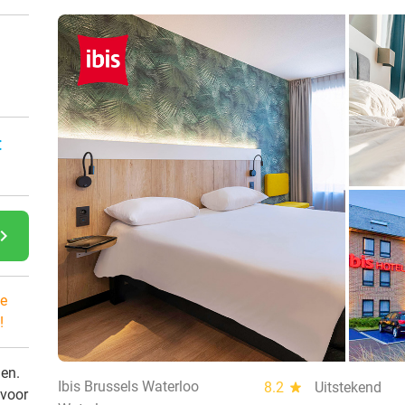
n
:
gate_next
e
!
den.
Ibis Brussels Waterloo
8.2
star
Uitstekend
 voor