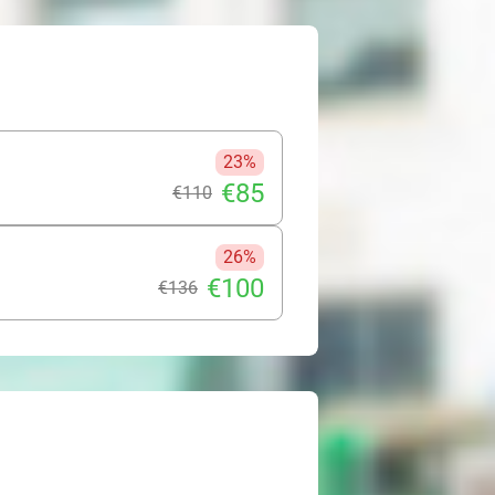
23%
€85
€110
26%
€100
€136