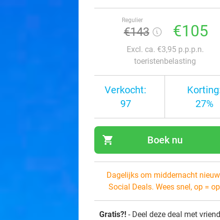
Regulier
€105
€143
Excl. ca. €3,95 p.p.p.n.
toeristenbelasting
Verkocht:
Korting
97
27%
shopping_cart
Boek nu
navi
Dagelijks om middernacht nieuw
Social Deals. Wees snel, op = op
Gratis?!
- Deel deze deal met vrien