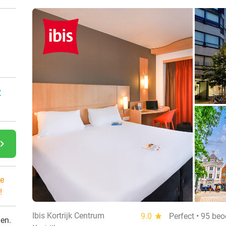
:
gate_next
e
!
Ibis Kortrijk Centrum
9.0
star
Perfect • 95 be
den.