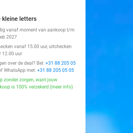
 kleine letters
dig vanaf moment van aankoop t/m
feb 2027
hecken vanaf 15.00 uur, uitchecken
r 12.00 uur
gen over de deal? Bel:
+31 88 205 05
f WhatsApp met:
+31 88 205 05 05
p zonder zorgen, want jouw
koop is 100% verzekerd (meer info)