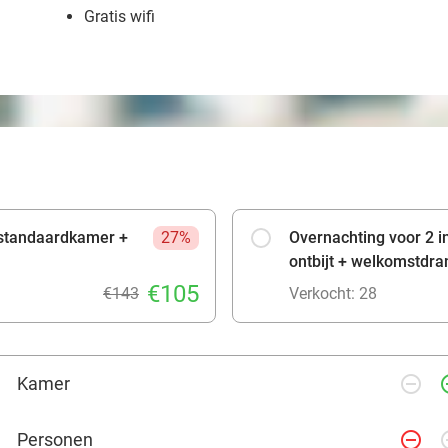
Gratis wifi
 standaardkamer +
27%
Overnachting voor 2 
ontbijt + welkomstdra
€105
€143
Verkocht: 28
remove_circle_outline
add_ci
Kamer
remove_circle_outline
add_ci
Personen