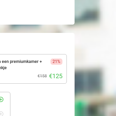
in een premiumkamer +
21%
nkje
€125
€158
rcle_outline
rcle_outline