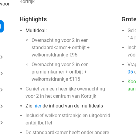
Kortrijk
 voor
Highlights
Grote
l
Multideal:
Gel
14 
Overnachting voor 2 in een
standaardkamer + ontbijt +
Inc
welkomstdrankje €95
vóó
ard_arrow_right
Overnachting voor 2 in een
Vra
premiumkamer + ontbijt +
05
o
ard_arrow_right
welkomstdrankje €115
Koo
Geniet van een heerlijke overnachting
aan
ard_arrow_right
voor 2 in het centrum van Kortrijk
ard_arrow_right
Zie
hier
de inhoud van de multideals
Inclusief welkomstdrankje en uitgebreid
ard_arrow_right
ontbijtbuffet
De standaardkamer heeft onder andere