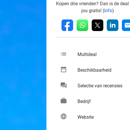
Kopen drie vrienden? Dan is de deal
jou gratis! (
info
)
whatsapp
linkedin
fb
mai
list
keybo
Multideal
date_range
keybo
Beschikbaarheid
chat
keybo
Selectie van recensies
work
keybo
Bedrijf
language
keybo
Website