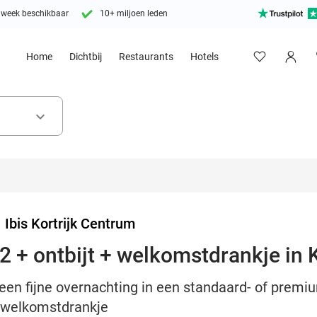
 week beschikbaar
10+ miljoen leden
Home
Dichtbij
Restaurants
Hotels
keyboard_arrow_down
>
Ibis Kortrijk Centrum
 + ontbijt + welkomstdrankje in K
een fijne overnachting in een standaard- of premiu
n welkomstdrankje