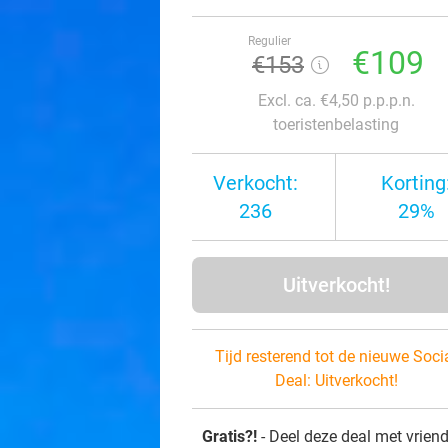
Regulier
€109
€153
Excl. ca. €4,50 p.p.p.n.
toeristenbelasting
Verkocht:
Korting
236
29%
Uitverkocht!
Tijd resterend tot de nieuwe Soci
Deal:
Uitverkocht!
Gratis?!
- Deel deze deal met vrien