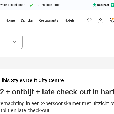
 week beschikbaar
10+ miljoen leden
Home
Dichtbij
Restaurants
Hotels
keyboard_arrow_down
>
ibis Styles Delft City Centre
 + ontbijt + late check-out in hart
vernachting in een 2-persoonskamer met uitzicht ove
ntbijt en late check-out