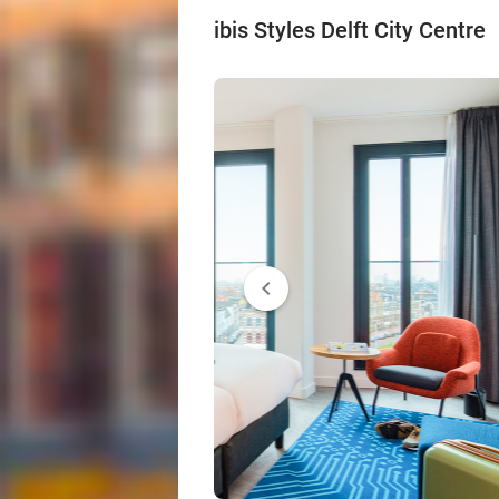
ibis Styles Delft City Centre
chevron_left