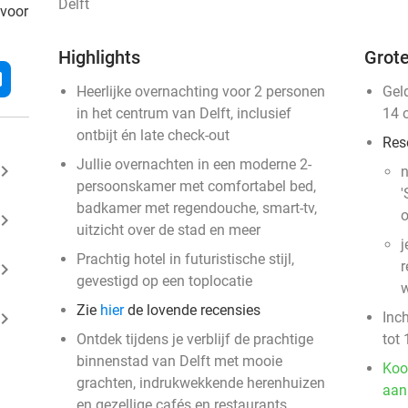
Delft
 voor
Highlights
Grote
l
Heerlijke overnachting voor 2 personen
Gel
in het centrum van Delft, inclusief
14 
ontbijt én late check-out
Res
Jullie overnachten in een moderne 2-
ard_arrow_right
n
persoonskamer met comfortabel bed,
'
badkamer met regendouche, smart-tv,
o
ard_arrow_right
uitzicht over de stad en meer
j
Prachtig hotel in futuristische stijl,
r
ard_arrow_right
gevestigd op een toplocatie
w
Zie
hier
de lovende recensies
ard_arrow_right
Inc
Ontdek tijdens je verblijf de prachtige
tot 
binnenstad van Delft met mooie
Koo
grachten, indrukwekkende herenhuizen
aan
en gezellige cafés en restaurants