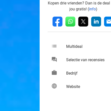
Kopen drie vrienden? Dan is de deal
jou gratis! (
info
)
whatsapp
linkedin
fb
mai
list
keybo
Multideal
chat
keybo
Selectie van recensies
work
keybo
Bedrijf
language
keybo
Website