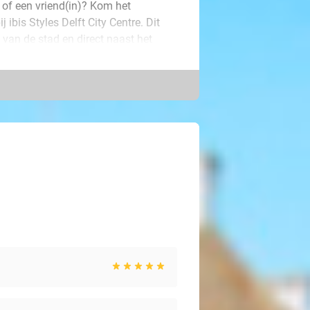
 of een vriend(in)? Kom het
 ibis Styles Delft City Centre. Dit
m van de stad en direct naast het
 2-persoonskamer met comfortabel
r de stad en meer.
 dankzij de late check-out tot 13.00
e te wachten. Ga daarna op pad om de
grachten en door de sfeervolle
Rotterdam of naar het strand.
i-vakantie!