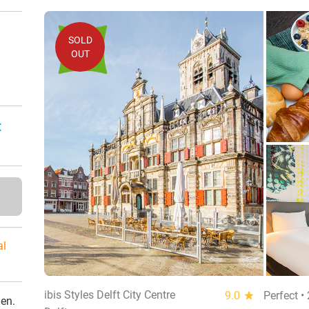
SOLD
OUT
:
al
ibis Styles Delft City Centre
9.0
star
Perfect •
den.