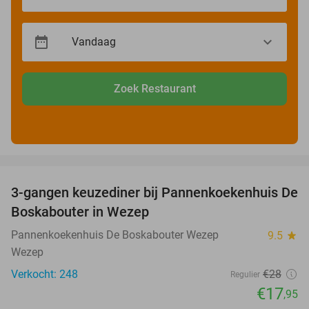
Zoek Restaurant
favorite_border
3-gangen keuzediner bij Pannenkoekenhuis De
36%
Boskabouter in Wezep
Pannenkoekenhuis De Boskabouter Wezep
9.5
star
Wezep
Verkocht: 248
€28
Regulier
€17
,95