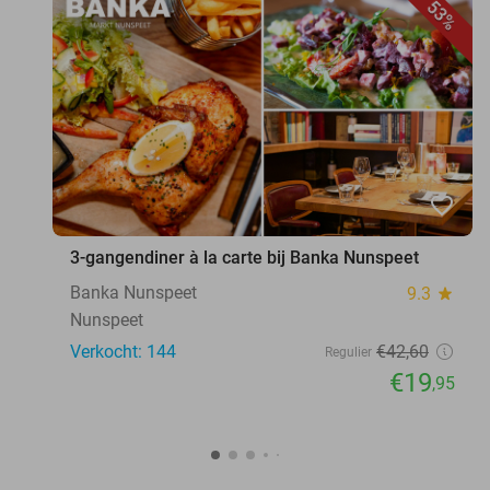
53%
favorite_border
3-gangendiner à la carte bij Banka Nunspeet
Banka Nunspeet
9.3
star
Nunspeet
Verkocht: 144
€42
,60
Regulier
€19
,95