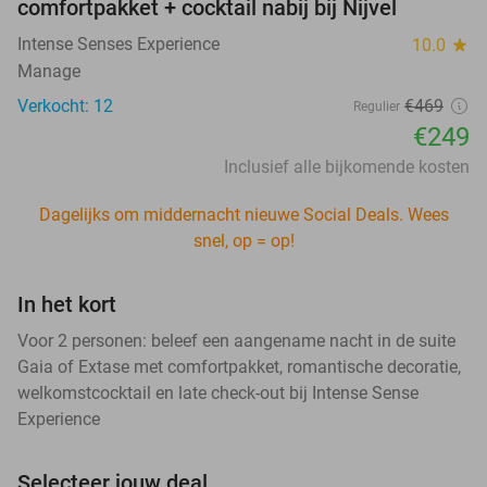
comfortpakket + cocktail nabij bij Nijvel
Intense Senses Experience
10.0
star
Manage
Verkocht: 12
€469
Regulier
€249
Inclusief alle bijkomende kosten
Dagelijks om middernacht nieuwe Social Deals. Wees
snel, op = op!
In het kort
Voor 2 personen: beleef een aangename nacht in de suite
Gaia of Extase met comfortpakket, romantische decoratie,
welkomstcocktail en late check-out bij Intense Sense
Experience
Selecteer jouw deal