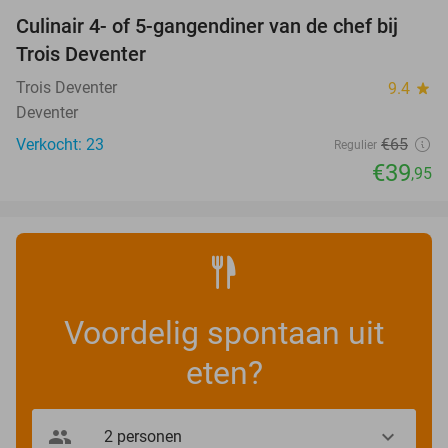
Culinair 4- of 5-gangendiner van de chef bij
39%
NEW
Trois Deventer
TODAY
Trois Deventer
9.4
star
Deventer
Verkocht: 23
€65
Regulier
€39
,95
Voordelig spontaan uit
eten?