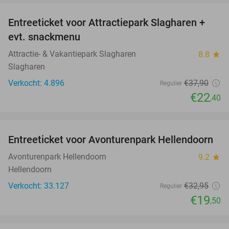
Entreeticket voor Attractiepark Slagharen +
41%
evt. snackmenu
Attractie- & Vakantiepark Slagharen
8.8
star
Slagharen
Verkocht: 4.896
€37
,90
Regulier
€22
,40
favorite_border
Entreeticket voor Avonturenpark Hellendoorn
41%
Avonturenpark Hellendoorn
9.2
star
Hellendoorn
Verkocht: 33.127
€32
,95
Regulier
€19
,50
favorite_border