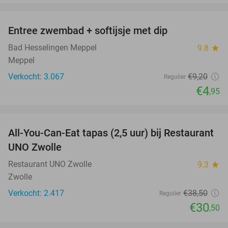
favorite_border
Entree zwembad + softijsje met dip
46%
Bad Hesselingen Meppel
9.8
star
Meppel
Verkocht: 3.067
€9
,20
Regulier
€4
,95
favorite_border
All-You-Can-Eat tapas (2,5 uur) bij Restaurant
21%
UNO Zwolle
Restaurant UNO Zwolle
9.3
star
Zwolle
Verkocht: 2.417
€38
,50
Regulier
€30
,50
favorite_border