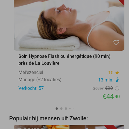
favorite_border
Soin Hypnose Flash ou énergétique (90 min)
près de La Louvière
Mel'ezenciel
10
star
Manage (+2 locaties)
13 min.
directions_walk
Verkocht: 57
€90
Regulier
€44
,90
Populair bij mensen uit Zwolle: