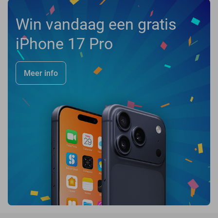
Win vandaag een gratis
iPhone 17 Pro
Meer info
favorite_border