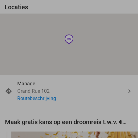
Locaties
hotel
Manage
Grand Rue 102
Routebeschrijving
Maak gratis kans op een droomreis t.w.v. €3.000!