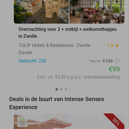
favorite_border
Overnachting voor 2 + ontbijt + welkomsthapjes
in Zwolle
TULIP Hotels & Residences - Zwolle
7.8
star
Zwolle
Verkocht: 250
€188
Regulier
€99
Excl. ca. €3,50 p.p.p.n. toeristenbelasting
Deals in de buurt van Intense Senses
Experience
50%