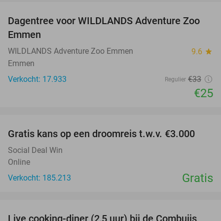
Dagentree voor WILDLANDS Adventure Zoo
24%
Emmen
WILDLANDS Adventure Zoo Emmen
9.6
star
Emmen
Verkocht: 17.933
€33
Regulier
€25
favorite_border
Gratis kans op een droomreis t.w.v. €3.000
Social Deal Win
Online
Gratis
Verkocht: 185.213
favorite_border
Live cooking-diner (2,5 uur) bij de Combuijs