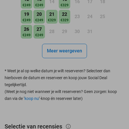
14
16
17
18
€249
€249
€329
19
20
21
22
23
24
25
€249
€249
€329
€329
26
27
28
29
30
31
€249
€249
Meer weergeven
*
Weet je al op welke datum je wilt reserveren? Selecteer dan
hierboven de datum en reserveer en koop jouw Social Deal
tegelijkertijd.
(Weet je nog niet wanneer je wilt reserveren? Geen zorgen: koop
dan via de ‘
koop nu
’-knop én reserveer later)
Selectie van recensies
info_outlined