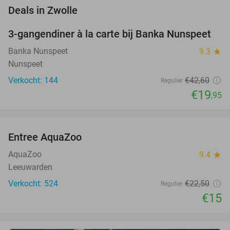
favorite_border
Deals in Zwolle
3-gangendiner à la carte bij Banka Nunspeet
53%
Banka Nunspeet
9.3
star
Nunspeet
Verkocht: 144
€42
,60
Regulier
€19
,95
favorite_border
Entree AquaZoo
33%
NEW
TODAY
AquaZoo
9.4
star
Leeuwarden
Verkocht: 524
€22
,50
Regulier
€15