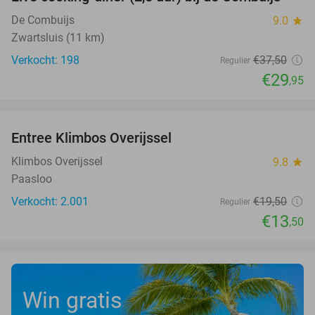
20%
De Combuijs
9.0
star
Zwartsluis (11 km)
Verkocht: 198
€37
,50
Regulier
€29
,95
favorite_border
Entree Klimbos Overijssel
31%
Klimbos Overijssel
9.8
star
Paasloo
Verkocht: 2.001
€19
,50
Regulier
€13
,50
Win gratis