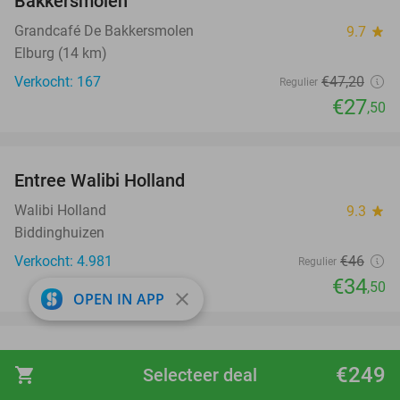
Bakkersmolen
Grandcafé De Bakkersmolen
9.7
star
Elburg (14 km)
Verkocht: 167
€47
,20
Regulier
€27
,50
favorite_border
Entree Walibi Holland
25%
Walibi Holland
9.3
star
Biddinghuizen
Verkocht: 4.981
€46
Regulier
€34
,50
close
OPEN IN APP
favorite_border
Entree Klimbos Harderwijk + Free Fall + evt.
30%
€249
shopping_cart
Selecteer deal
minigolf